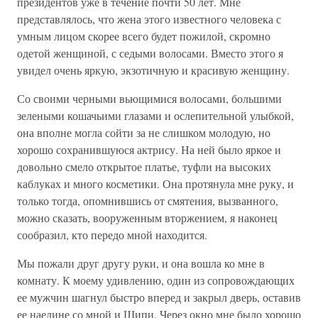
президентов уже в течение почти 50 лет. Мне
представлялось, что жена этого известного человека с
умным лицом скорее всего будет пожилой, скромно
одетой женщиной, с седыми волосами. Вместо этого я
увидел очень яркую, экзотичную и красивую женщину.
Со своими черными вьющимися волосами, большими
зелеными кошачьими глазами и ослепительной улыбкой,
она вполне могла сойти за не слишком молодую, но
хорошо сохранившуюся актрису. На ней было яркое и
довольно смело открытое платье, туфли на высоких
каблуках и много косметики. Она протянула мне руку, и
только тогда, опомнившись от смятения, вызванного,
можно сказать, вооруженным вторжением, я наконец
сообразил, кто передо мной находится.
Мы пожали друг другу руки, и она вошла ко мне в
комнату. К моему удивлению, один из сопровождающих
ее мужчин шагнул быстро вперед и закрыл дверь, оставив
ее наедине со мной и Шипи. Через окно мне было хорошо