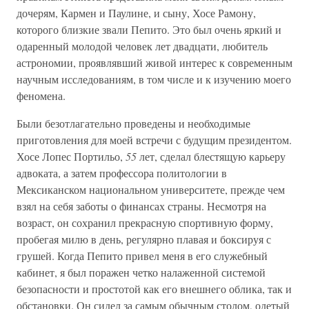
дочерям, Кармен и Паулине, и сыну, Хосе Рамону,
которого близкие звали Пепито. Это был очень яркий и
одаренный молодой человек лет двадцати, любитель
астрономии, проявлявший живой интерес к современным
научным исследованиям, в том числе и к изучению моего
феномена.
Были безотлагательно проведены и необходимые
приготовления для моей встречи с будущим президентом.
Хосе Лопес Портильо,
55
лет, сделал блестящую карьеру
адвоката, а затем профессора политологии в
Мексиканском национальном университете, прежде чем
взял на себя заботы о финансах страны. Несмотря на
возраст, он сохранил прекрасную спортивную форму,
пробегая милю в день, регулярно плавая и боксируя с
грушей. Когда Пепито привел меня в его служебный
кабинет, я был поражен четко налаженной системой
безопасности и простотой как его внешнего облика, так и
обстановки. Он сидел за самым обычным столом, одетый