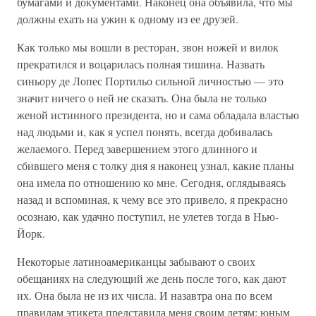
бумагами и документами. Наконец она объявила, что мы
должны ехать на ужин к одному из ее друзей.
Как только мы вошли в ресторан, звон ножей и вилок
прекратился и воцарилась полная тишина. Назвать
синьору де Лопес Портильо сильной личностью — это
значит ничего о ней не сказать. Она была не только
женой истинного президента, но и сама обладала властью
над людьми и, как я успел понять, всегда добивалась
желаемого. Перед завершением этого длинного и
сбившего меня с толку дня я наконец узнал, какие планы
она имела по отношению ко мне. Сегодня, оглядываясь
назад и вспоминая, к чему все это привело, я прекрасно
осознаю, как удачно поступил, не улетев тогда в Нью-
Йорк.
Некоторые латиноамериканцы забывают о своих
обещаниях на следующий же день после того, как дают
их. Она была не из их числа. И назавтра она по всем
правилам этикета представила меня своим детям: юным