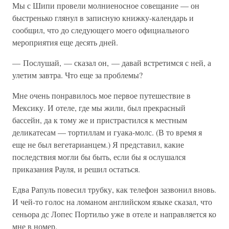
Мы с Шипи провели молниеносное совещание — он
быстренько глянул в записную книжку-календарь и
сообщил, что до следующего моего официального
мероприятия еще десять дней.
— Послушай, — сказал он, — давай встретимся с ней, а
улетим завтра. Что еще за проблемы?
Мне очень понравилось мое первое путешествие в
Мексику. И отеле, где мы жили, был прекрасный
бассейн, да к тому же и пристрастился к местным
деликатесам — тортиллам и гуака-молс. (В то время я
еще не был вегетарианцем.) Я представил, какие
последствия могли бы быть, если бы я ослушался
приказания Рауля, и решил остаться.
Едва Рапуль повесил трубку, как телефон зазвонил вновь.
И чей-то голос на ломаном английском языке сказал, что
сеньора дс Лопес Портильо уже в отеле и направляется ко
мне в номер.