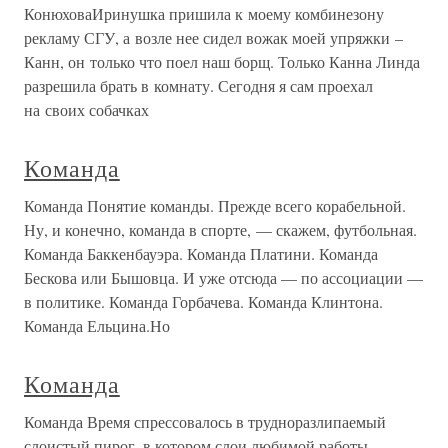
КонюховаИринушка пришила к моему комбинезону
рекламу СГУ, а возле нее сидел вожак моей упряжки –
Канн, он только что поел наш борщ. Только Канна Линда
разрешила брать в комнату. Сегодня я сам проехал
на своих собачках
Команда
Команда Понятие команды. Прежде всего корабельной.
Ну, и конечно, команда в спорте, — скажем, футбольная.
Команда Баккенбауэра. Команда Платини. Команда
Бескова или Бышовца. И уже отсюда — по ассоциации —
в политике. Команда Горбачева. Команда Клинтона.
Команда Ельцина.Но
Команда
Команда Время спрессовалось в трудноразлипаемый
слоистый пирог, в котором слои любимой работы