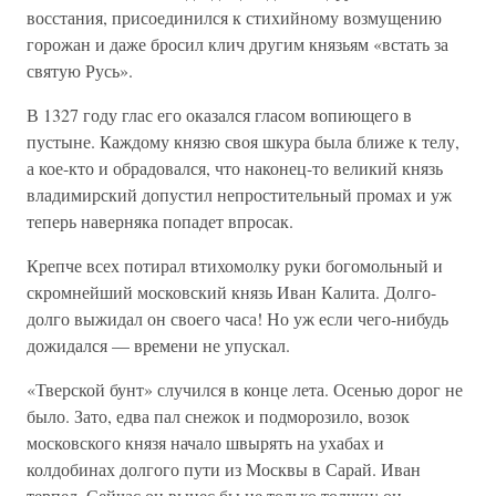
восстания, присоединился к стихийному возмущению
горожан и даже бросил клич другим князьям «встать за
святую Русь».
В 1327 году глас его оказался гласом вопиющего в
пустыне. Каждому князю своя шкура была ближе к телу,
а кое-кто и обрадовался, что наконец-то великий князь
владимирский допустил непростительный промах и уж
теперь наверняка попадет впросак.
Крепче всех потирал втихомолку руки богомольный и
скромнейший московский князь Иван Калита. Долго-
долго выжидал он своего часа! Но уж если чего-нибудь
дожидался — времени не упускал.
«Тверской бунт» случился в конце лета. Осенью дорог не
было. Зато, едва пал снежок и подморозило, возок
московского князя начало швырять на ухабах и
колдобинах долгого пути из Москвы в Сарай. Иван
терпел. Сейчас он вынес бы не только толчки: он