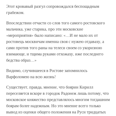
Этот кровавый разгул сопровождался беспощадным
грабежом.
Впоследствии отчасти со слов того самого ростовского
мальчика, уже старика, про эти московские
«мероприятия» было написано: «…И не мало их от
ростовець москвичам имениа своя с нужею отдаваху, а
сами против того раны на телеси своем со укоризною
взимающе, и тщима руками отхожаху, иже последнего
бедства образ…»
Видимо, случившееся в Ростове запомнилось
Варфоломею на всю жизнь!
Существует, правда, мнение, что боярин Кирилл
переселяется вскоре в городок Радонеж лишь потому, что
московское княжество представлялось многим тогдашним
боярам более надежным. Но это мнение всего только
вывод из оценки общего положения на Руси тридцатых