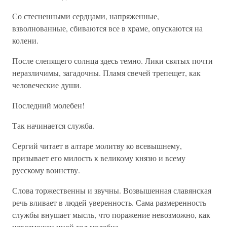
Со стесненными сердцами, напряженные,
взволнованные, сбиваются все в храме, опускаются на
колени.
После слепящего солнца здесь темно. Лики святых почти
неразличимы, загадочны. Пламя свечей трепещет, как
человеческие души.
Последний молебен!
Так начинается служба.
Сергий читает в алтаре молитву ко всевышнему,
призывает его милость к великому князю и всему
русскому воинству.
Слова торжественны и звучны. Возвышенная славянская
речь вливает в людей уверенность. Сама размеренность
службы внушает мысль, что поражение невозможно, как
невозможен иной ход молебна.