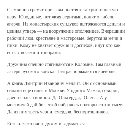
С амвонов гремят призывы постоять за христианскую
веру. Юродивые, потрясая веригами, вопят о гибели
агарян. Из монастырских сундуков вытрясаются деньги и
ценная утварь — на вооружение ополченцев. Вчерашний
рабочий люд, крестьяне и мастеровые, берутся за мечи и
пики. Кому не хватает оружия и доспехов, идут кто как
есть, с косами и топорами.
Дружины спешно стягиваются к Коломне. Там главный
лагерь русского войска. Там распоряжаются воеводы.
А князь Дмитрий Иванович медлит. Он с основными
силами еще сидит в Москве. У одного Мамая, говорят,
двести тысяч воинов. Да Ольгерд, да Олег… А у
москвичей дай бог, чтоб набралось полторы сотни тысяч.
Да из них треть черни, смердов, беспортошников.
Есть от чего пасть духом и задуматься.