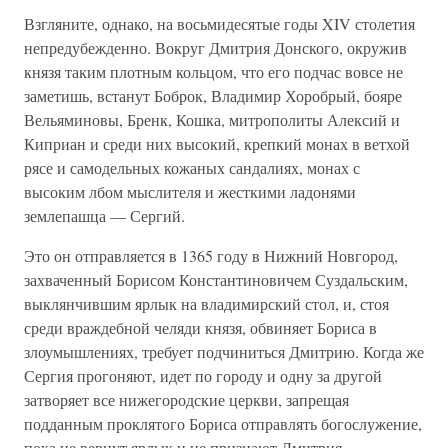
Взгляните, однако, на восьмидесятые годы XIV столетия
непредубежденно. Вокруг Дмитрия Донского, окружив
князя таким плотным кольцом, что его подчас вовсе не
заметишь, встанут Боброк, Владимир Хоробрый, бояре
Вельяминовы, Бренк, Кошка, митрополиты Алексий и
Киприан и среди них высокий, крепкий монах в ветхой
рясе и самодельных кожаных сандалиях, монах с
высоким лбом мыслителя и жесткими ладонями
землепашца — Сергий.
Это он отправляется в 1365 году в Нижний Новгород,
захваченный Борисом Константиновичем Суздальским,
выклянчившим ярлык на владимирский стол, и, стоя
среди враждебной челяди князя, обвиняет Бориса в
злоумышлениях, требует подчиниться Дмитрию. Когда же
Сергия прогоняют, идет по городу и одну за другой
затворяет все нижегородские церкви, запрещая
подданным проклятого Бориса отправлять богослужение,
пока не вернут ярлык и не признают Дмитрия.