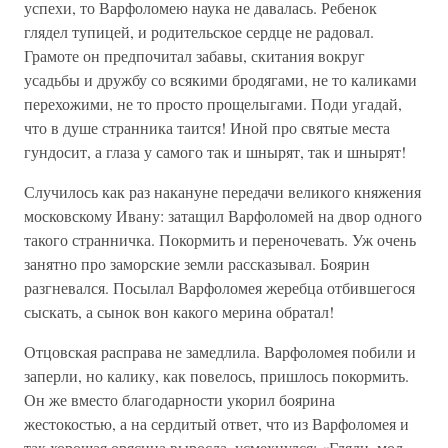
успехи, то Варфоломею наука не давалась. Ребенок
глядел тупицей, и родительское сердце не радовал.
Грамоте он предпочитал забавы, скитания вокруг
усадьбы и дружбу со всякими бродягами, не то каликами
перехожими, не то просто прощелыгами. Поди угадай,
что в душе странника таится! Иной про святые места
гундосит, а глаза у самого так и шнырят, так и шнырят!
Случилось как раз накануне передачи великого княжения
московскому Ивану: затащил Варфоломей на двор одного
такого странничка. Покормить и переночевать. Уж очень
занятно про заморские земли рассказывал. Боярин
разгневался. Посылал Варфоломея жеребца отбившегося
сыскать, а сынок вон какого мерина обратал!
Отцовская расправа не замедлила. Варфоломея побили и
заперли, но калику, как повелось, пришлось покормить.
Он же вместо благодарности укорил боярина
жестокостью, а на сердитый ответ, что из Варфоломея и
так хорошая орясина выросла, усмехнулся: «Гляди, мол,