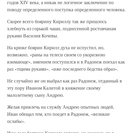
годов XIV века, а никак не логичное заключение по
поводу определенного поступка определенного человека.
Скорее всего боярину Кириллу так же пришлось
хлебнуть из горькой чаши, поднесенной ростовчанам
руками Василия Кочевы.
На крюке боярин Кирилл духа не испустил, но,
возможно, «раны на телеси своем со укоризною
взимающе», имением поступился и в Радонеж поехал как
раз «тщима руками», «иже последнего бедства образ».
Не случайно же он выбрал как раз Радонеж, отданный в
эту пору Иваном Калитой в княжение своему
малолетнему сыну Андрею.
Желая привлечь на службу Андрею опытных людей,
Иван обещал тем, кто поедет в Радонеж, «великие
ослабы».
Иди дела боярина Кирилла хорошо, не окажись он в