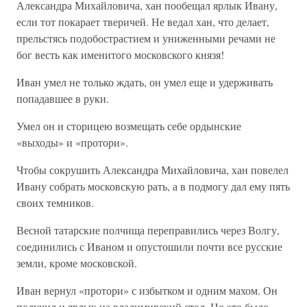
Александра Михайловича, хан пообещал ярлык Ивану,
если тот покарает тверичей. Не ведал хан, что делает,
прельстясь подобострастием и униженными речами не
бог весть как именитого московского князя!
Иван умел не только ждать, он умел еще и удерживать
попадавшее в руки.
Умел он и сторицею возмещать себе ордынские
«выходы» и «протори».
Чтобы сокрушить Александра Михайловича, хан повелел
Ивану собрать московскую рать, а в подмогу дал ему пять
своих темников.
Весной татарские полчища переправились через Волгу,
соединились с Иваном и опустошили почти все русские
земли, кроме московской.
Иван вернул «протори» с избытком и одним махом. Он
получил и ярлык на владимирский стол. Но это было