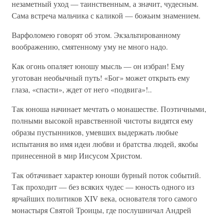
незаметный уход — таинственным, а значит, чудесным.
Сама встреча мальчика с каликой — божьим знамением.
Варфоломею говорят об этом. Экзальтированному
воображению, смятенному уму не много надо.
Как огонь опаляет юношу мысль — он избран! Ему
уготован необычный путь! «Бог» может открыть ему
глаза, «спасти», ждет от него «подвига»!..
Так юноша начинает мечтать о монашестве. Поэтичными,
полными высокой нравственной чистоты видятся ему
образы пустынников, умевших выдержать любые
испытания во имя идеи любви и братства людей, якобы
принесенной в мир Иисусом Христом.
Так обтачивает характер юноши бурный поток событий.
Так проходит — без всяких чудес — юность одного из
ярчайших политиков XIV века, основателя того самого
монастыря Святой Троицы, где послушничал Андрей