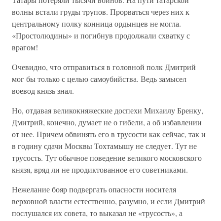
волны встали груды трупов. Прорваться через них к
центральному полку конница ордынцев не могла.
«Простолюдины» и погибнув продолжали схватку с
врагом!
Очевидно, что отправиться в головной полк Дмитрий
мог бы только с целью самоубийства. Ведь замысел
воевод князь знал.
Но, отдавая великокняжеские доспехи Михаилу Бренку,
Дмитрий, конечно, думает не о гибели, а об избавлении
от нее. Причем обвинять его в трусости как сейчас, так и
в годину сдачи Москвы Тохтамышу не следует. Тут не
трусость. Тут обычное поведение великого московского
князя, вряд ли не продиктованное его советниками.
Нежелание бояр подвергать опасности носителя
верховной власти естественно, разумно, и если Дмитрий
послушался их совета, то выказал не «трусость», а