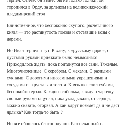
торопился в Орду, за ярлыком на великокняжеский
владимирский стол!
Единственное, что беспокоило скупого, расчетливого
князя — это растянутость поезда и отставшие возы с
дарами.
Но Иван терпел и тут. К хану, к «русскому царю», с
пустыми руками приезжать было немыслимо!
Приходилось ждать, пока подтянутся все сани. Тяжелые.
Многочисленные. С серебром. С мехами. С разными
сукнами. С дорогими иноземными украшениями и
сосудами из хрусталя и золота. Князь шевелил губами,
беспокойно ерзал. Каждого соболька, каждую чарочку
своими руками ощупал, пока укладывали, от сердца,
можно сказать, оторвал. А хан вдруг возьмет да и не даст
ярлыка? Как тогда-то быть!?
Но все обошлось благополучно. Разгневанный на