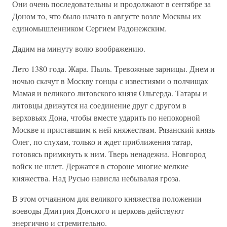
Они очень последовательны и продолжают в сентябре за
Доном то, что было начато в августе возле Москвы их
единомышленником Сергием Радонежским.
Дадим на минуту волю воображению.
Лето 1380 года. Жара. Пыль. Тревожные зарницы. Днем и
ночью скачут в Москву гонцы с известиями о полчищах
Мамая и великого литовского князя Ольгерда. Татары и
литовцы движутся на соединение друг с другом в
верховьях Дона, чтобы вместе ударить по непокорной
Москве и приставшим к ней княжествам. Рязанский князь
Олег, по слухам, только и ждет приближения татар,
готовясь примкнуть к ним. Тверь ненадежна. Новгород
войск не шлет. Держатся в стороне многие мелкие
княжества. Над Русью нависла небывалая гроза.
В этом отчаянном для великого княжества положении
воеводы Дмитрия Донского и церковь действуют
энергично и стремительно.