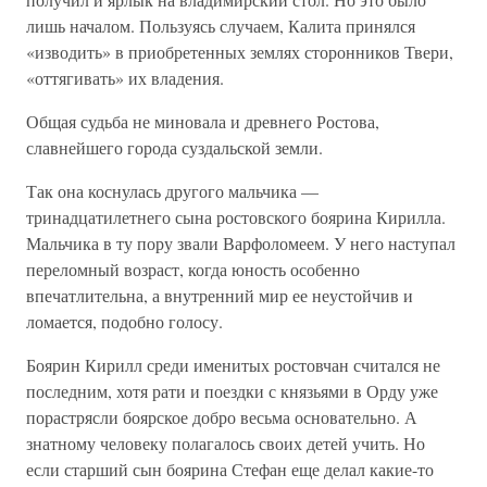
лишь началом. Пользуясь случаем, Калита принялся
«изводить» в приобретенных землях сторонников Твери,
«оттягивать» их владения.
Общая судьба не миновала и древнего Ростова,
славнейшего города суздальской земли.
Так она коснулась другого мальчика —
тринадцатилетнего сына ростовского боярина Кирилла.
Мальчика в ту пору звали Варфоломеем. У него наступал
переломный возраст, когда юность особенно
впечатлительна, а внутренний мир ее неустойчив и
ломается, подобно голосу.
Боярин Кирилл среди именитых ростовчан считался не
последним, хотя рати и поездки с князьями в Орду уже
порастрясли боярское добро весьма основательно. А
знатному человеку полагалось своих детей учить. Но
если старший сын боярина Стефан еще делал какие-то