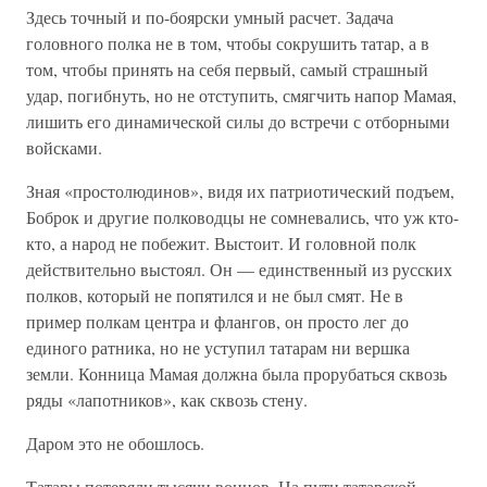
Здесь точный и по-боярски умный расчет. Задача
головного полка не в том, чтобы сокрушить татар, а в
том, чтобы принять на себя первый, самый страшный
удар, погибнуть, но не отступить, смягчить напор Мамая,
лишить его динамической силы до встречи с отборными
войсками.
Зная «простолюдинов», видя их патриотический подъем,
Боброк и другие полководцы не сомневались, что уж кто-
кто, а народ не побежит. Выстоит. И головной полк
действительно выстоял. Он — единственный из русских
полков, который не попятился и не был смят. Не в
пример полкам центра и флангов, он просто лег до
единого ратника, но не уступил татарам ни вершка
земли. Конница Мамая должна была прорубаться сквозь
ряды «лапотников», как сквозь стену.
Даром это не обошлось.
Татары потеряли тысячи воинов. На пути татарской