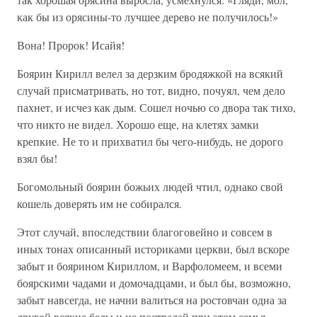
как бы из орясины-то лучшее дерево не получилось!»
Вона! Пророк! Исайя!
Боярин Кирилл велел за дерзким бродяжкой на всякий
случай присматривать, но тот, видно, почуял, чем дело
пахнет, и исчез как дым. Сошел ночью со двора так тихо,
что никто не видел. Хорошо еще, на клетях замки
крепкие. Не то и прихватил бы чего-нибудь, не дорого
взял бы!
Богомольный боярин божьих людей чтил, однако свой
кошель доверять им не собирался.
Этот случай, впоследствии благоговейно и совсем в
иных тонах описанный историками церкви, был вскоре
забыт и боярином Кириллом, и Варфоломеем, и всеми
боярскими чадами и домочадцами, и был бы, возможно,
забыт навсегда, не начни валиться на ростовчан одна за
другой всякие беды и не пострадай при этом семья