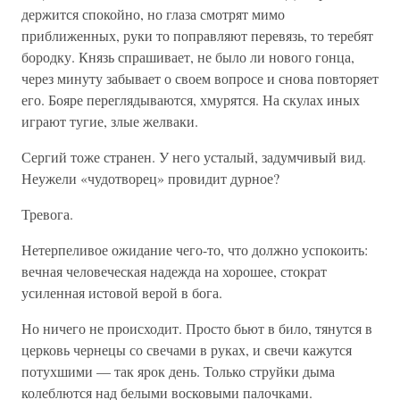
держится спокойно, но глаза смотрят мимо
приближенных, руки то поправляют перевязь, то теребят
бородку. Князь спрашивает, не было ли нового гонца,
через минуту забывает о своем вопросе и снова повторяет
его. Бояре переглядываются, хмурятся. На скулах иных
играют тугие, злые желваки.
Сергий тоже странен. У него усталый, задумчивый вид.
Неужели «чудотворец» провидит дурное?
Тревога.
Нетерпеливое ожидание чего-то, что должно успокоить:
вечная человеческая надежда на хорошее, стократ
усиленная истовой верой в бога.
Но ничего не происходит. Просто бьют в било, тянутся в
церковь чернецы со свечами в руках, и свечи кажутся
потухшими — так ярок день. Только струйки дыма
колеблются над белыми восковыми палочками.