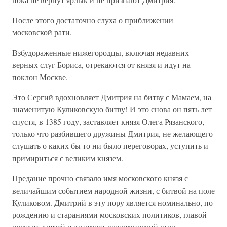
После этого достаточно слуха о приближении
московской рати.
Взбудораженные нижегородцы, включая недавних
верных слуг Бориса, отрекаются от князя и идут на
поклон Москве.
Это Сергий вдохновляет Дмитрия на битву с Мамаем, на
знаменитую Куликовскую битву! И это снова он пять лет
спустя, в 1385 году, заставляет князя Олега Рязанского,
только что разбившего дружины Дмитрия, не желающего
слушать о каких бы то ни было переговорах, уступить и
примириться с великим князем.
Предание прочно связало имя московского князя с
величайшим событием народной жизни, с битвой на поле
Куликовом. Дмитрий в эту пору является номинально, по
рождению и стараниями московских политиков, главой
русских князей и занимает владимирский стол.