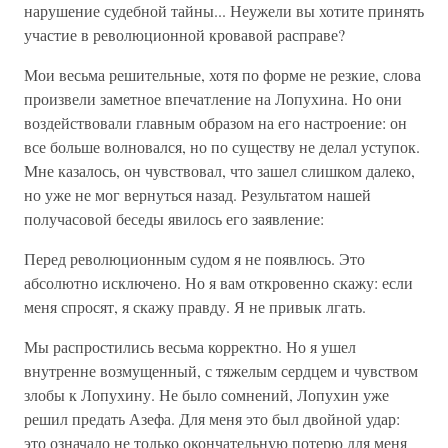
нарушение судебной тайны... Неужели вы хотите принять
участие в революционной кровавой расправе?
Мои весьма решительные, хотя по форме не резкие, слова
произвели заметное впечатление на Лопухина. Но они
воздействовали главным образом на его настроение: он
все больше волновался, но по существу не делал уступок.
Мне казалось, он чувствовал, что зашел слишком далеко,
но уже не мог вернуться назад. Результатом нашей
получасовой беседы явилось его заявление:
Перед революционным судом я не появлюсь. Это
абсолютно исключено. Но я вам откровенно скажу: если
меня спросят, я скажу правду. Я не привык лгать.
Мы распростились весьма корректно. Но я ушел
внутренне возмущенный, с тяжелым сердцем и чувством
злобы к Лопухину. Не было сомнений, Лопухин уже
решил предать Азефа. Для меня это был двойной удар:
это означало не только окончательную потерю для меня