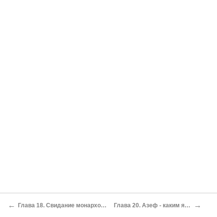
←
→
Глава 18. Свидание монархов в Ревеле
Глава 20. Азеф - каким я его знал