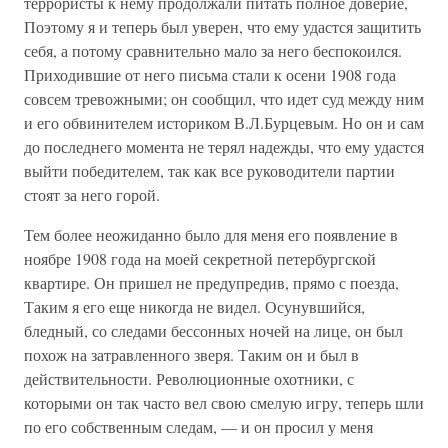
террористы к нему продолжали питать полное доверие,
Поэтому я и теперь был уверен, что ему удастся защитить
себя, а потому сравнительно мало за него беспокоился.
Приходившие от него письма стали к осени 1908 года
совсем тревожными; он сообщил, что идет суд между ним
и его обвинителем историком В.Л.Бурцевым. Но он и сам
до последнего момента не терял надежды, что ему удастся
выйти победителем, так как все руководители партии
стоят за него горой.
Тем более неожиданно было для меня его появление в
ноябре 1908 года на моей секретной петербургской
квартире. Он пришел не предупредив, прямо с поезда,
Таким я его еще никогда не видел. Осунувшийся,
бледный, со следами бессонных ночей на лице, он был
похож на затравленного зверя. Таким он и был в
действительности. Революционные охотники, с
которыми он так часто вел свою смелую игру, теперь шли
по его собственным следам, — и он просил у меня