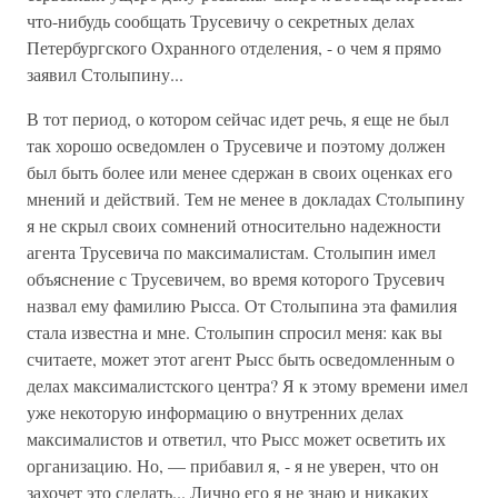
что-нибудь сообщать Трусевичу о секретных делах
Петербургского Охранного отделения, - о чем я прямо
заявил Столыпину...
В тот период, о котором сейчас идет речь, я еще не был
так хорошо осведомлен о Трусевиче и поэтому должен
был быть более или менее сдержан в своих оценках его
мнений и действий. Тем не менее в докладах Столыпину
я не скрыл своих сомнений относительно надежности
агента Трусевича по максималистам. Столыпин имел
объяснение с Трусевичем, во время которого Трусевич
назвал ему фамилию Рысса. От Столыпина эта фамилия
стала известна и мне. Столыпин спросил меня: как вы
считаете, может этот агент Рысс быть осведомленным о
делах максималистского центра? Я к этому времени имел
уже некоторую информацию о внутренних делах
максималистов и ответил, что Рысс может осветить их
организацию. Но, — прибавил я, - я не уверен, что он
захочет это сделать... Лично его я не знаю и никаких