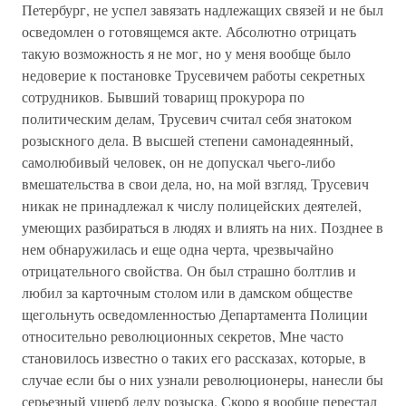
Петербург, не успел завязать надлежащих связей и не был
осведомлен о готовящемся акте. Абсолютно отрицать
такую возможность я не мог, но у меня вообще было
недоверие к постановке Трусевичем работы секретных
сотрудников. Бывший товарищ прокурора по
политическим делам, Трусевич считал себя знатоком
розыскного дела. В высшей степени самонадеянный,
самолюбивый человек, он не допускал чьего-либо
вмешательства в свои дела, но, на мой взгляд, Трусевич
никак не принадлежал к числу полицейских деятелей,
умеющих разбираться в людях и влиять на них. Позднее в
нем обнаружилась и еще одна черта, чрезвычайно
отрицательного свойства. Он был страшно болтлив и
любил за карточным столом или в дамском обществе
щегольнуть осведомленностью Департамента Полиции
относительно революционных секретов, Мне часто
становилось известно о таких его рассказах, которые, в
случае если бы о них узнали революционеры, нанесли бы
серьезный ущерб делу розыска. Скоро я вообще перестал