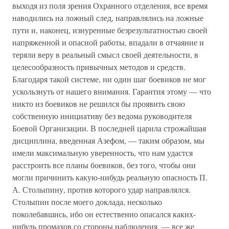
выходя из поля зрения Охранного отделения, все время
наводились на ложный след, направлялись на ложные
пути и, наконец, изнуренные безрезультатностью своей
напряженной и опасной работы, впадали в отчаяние и
теряли веру в реальный смысл своей деятельности, в
целесообразность привычных методов и средств.
Благодаря такой системе, ни один шаг боевиков не мог
ускользнуть от нашего внимания. Гарантия этому — что
никто из боевиков не решился бы проявить свою
собственную инициативу без ведома руководителя
Боевой Организации. В последней царила строжайшая
дисциплина, введенная Азефом, — таким образом, мы
имели максимальную уверенность, что нам удастся
расстроить все планы боевиков, без того, чтобы они
могли причинить какую-нибудь реальную опасность П.
А. Столыпину, против которого удар направлялся.
Столыпин после моего доклада, несколько
поколебавшись, ибо он естественно опасался каких-
нибудь промахов со стороны наблюдения, — все же