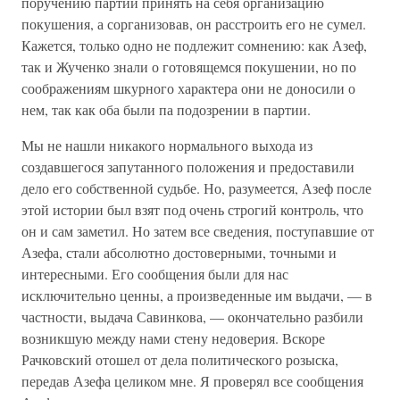
поручению партии принять на себя организацию
покушения, а сорганизовав, он расстроить его не сумел.
Кажется, только одно не подлежит сомнению: как Азеф,
так и Жученко знали о готовящемся покушении, но по
соображениям шкурного характера они не доносили о
нем, так как оба были па подозрении в партии.
Мы не нашли никакого нормального выхода из
создавшегося запутанного положения и предоставили
дело его собственной судьбе. Но, разумеется, Азеф после
этой истории был взят под очень строгий контроль, что
он и сам заметил. Но затем все сведения, поступавшие от
Азефа, стали абсолютно достоверными, точными и
интересными. Его сообщения были для нас
исключительно ценны, а произведенные им выдачи, — в
частности, выдача Савинкова, — окончательно разбили
возникшую между нами стену недоверия. Вскоре
Рачковский отошел от дела политического розыска,
передав Азефа целиком мне. Я проверял все сообщения