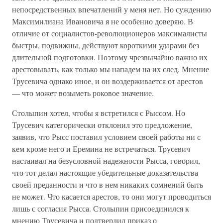
непосредственных впечатлений у меня нет. Но суждению
Максимилиана Ивановича я не особенно доверяю. В
отличие от социалистов-революционеров максималисты
быстры, подвижны, действуют короткими ударами без
длительной подготовки. Поэтому чрезвычайно важно их
арестовывать, как только мы нападем на их след. Мнение
Трусевича однако иное, и он воздерживается от арестов
— что может возыметь роковое значение.
Столыпин хотел, чтобы я встретился с Рыссом. Но
Трусевич категорически отклонил это предложение,
заявив, что Рысс поставил условием своей работы ни с
кем кроме него и Еремина не встречаться. Трусевич
настаивал на безусловной надежности Рысса, говорил,
что тот делал настоящие убедительные доказательства
своей преданности и что в нем никаких сомнений быть
не может. Что касается арестов, то они могут проводиться
лишь с согласия Рысса. Столыпин присоединился к
мнению Трусевича и подтвердил приказ о