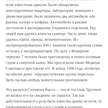
всем известным адресам. Были обнаружены
конспиративные квартиры, лаборатории, конюшни с
двумя выездами, были захвачены два автомобиля, оба
рысака, кучера и шоферы. Автомобили и рысаки
поступили в распоряжение Охранного отделения. Ряд
людей нам удалось взять на границе. Часть денег также
удалось найти, правда, незначительную. Из
экспроприированных 600 с лишним тысяч крупная сумма
осталась у экспроприаторов. По делу о Фонарном
переулке 7 человек были приговорены н пенно-полевым
судом к смертной казни. Мы проследили также Медведя-
Соколова и арестовали его. К концу 1906 года, несмотря
на обилие денег, террористическая группа перестала
быть сколько-нибудь значительным противником.
Что касается Соломона Рысса — после того как Трусевич
не вызвал его на свидание, он скрылся. Так как
действительная его роль была известна далеко не всем, то
циркулировали слухи о его службе в полиции.