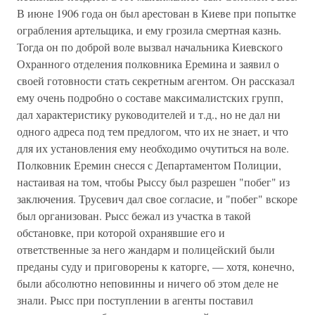
В июне 1906 года он был арестован в Киеве при попытке
ограбления артельщика, и ему грозила смертная казнь.
Тогда он по доброй воле вызвал начальника Киевского
Охранного отделения полковника Еремина и заявил о
своей готовности стать секретным агентом. Он рассказал
ему очень подробно о составе максималистских групп,
дал характеристику руководителей и т.д., но не дал ни
одного адреса под тем предлогом, что их не знает, и что
для их установления ему необходимо очутиться на воле.
Полковник Еремин снесся с Департаментом Полиции,
настаивая на том, чтобы Рыссу был разрешен "побег" из
заключения. Трусевич дал свое согласие, и "побег" вскоре
был организован. Рысс бежал из участка в такой
обстановке, при которой охранявшие его и
ответственные за него жандарм и полицейский были
преданы суду и приговорены к каторге, — хотя, конечно,
были абсолютно неповинны и ничего об этом деле не
знали. Рысс при поступлении в агенты поставил