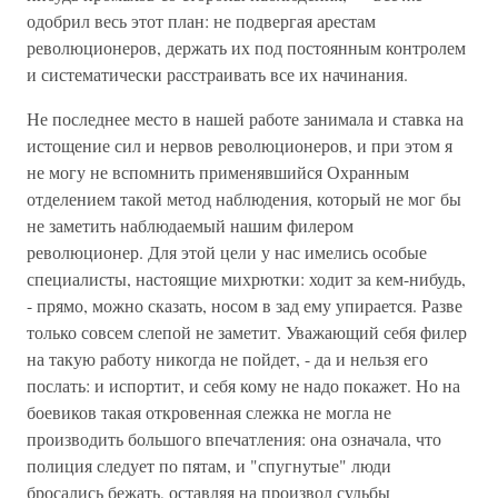
одобрил весь этот план: не подвергая арестам
революционеров, держать их под постоянным контролем
и систематически расстраивать все их начинания.
Не последнее место в нашей работе занимала и ставка на
истощение сил и нервов революционеров, и при этом я
не могу не вспомнить применявшийся Охранным
отделением такой метод наблюдения, который не мог бы
не заметить наблюдаемый нашим филером
революционер. Для этой цели у нас имелись особые
специалисты, настоящие михрютки: ходит за кем-нибудь,
- прямо, можно сказать, носом в зад ему упирается. Разве
только совсем слепой не заметит. Уважающий себя филер
на такую работу никогда не пойдет, - да и нельзя его
послать: и испортит, и себя кому не надо покажет. Но на
боевиков такая откровенная слежка не могла не
производить большого впечатления: она означала, что
полиция следует по пятам, и "спугнутые" люди
бросались бежать, оставляя на произвол судьбы