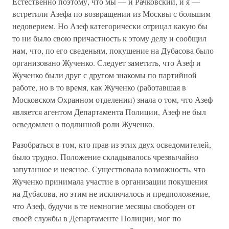
Естественно поэтому, что мы — и Рачковский, и я —
встретили Азефа по возвращении из Москвы с большим
недоверием. Но Азеф категорически отрицал какую бы
то ни было свою причастность к этому делу и сообщил
нам, что, по его сведеньям, покушение на Дубасова было
организовано Жученко. Следует заметить, что Азеф и
Жученко были друг с другом знакомы по партийной
работе, но в то время, как Жученко (работавшая в
Московском Охранном отделении) знала о том, что Азеф
является агентом Департамента Полиции, Азеф не был
осведомлен о подлинной роли Жученко.
Разобраться в том, кто прав из этих двух осведомителей,
было трудно. Положение складывалось чрезвычайно
запутанное и неясное. Существовала возможность, что
Жученко принимала участие в организации покушения
на Дубасова, но этим не исключалось и предположение,
что Азеф, будучи в те немногие месяцы свободен от
своей службы в Департаменте Полиции, мог по