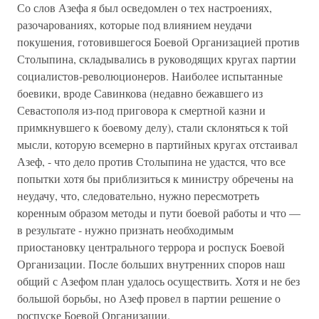
Со слов Азефа я был осведомлен о тех настроениях,
разочарованиях, которые под влиянием неудачи
покушения, готовившегося Боевой Организацией против
Столыпина, складывались в руководящих кругах партии
социалистов-революционеров. Наиболее испытанные
боевики, вроде Савинкова (недавно бежавшего из
Севастополя из-под приговора к смертной казни и
примкнувшего к боевому делу), стали склоняться к той
мысли, которую всемерно в партийных кругах отстаивал
Азеф, - что дело против Столыпина не удастся, что все
попытки хотя бы приблизиться к министру обречены на
неудачу, что, следовательно, нужно пересмотреть
коренным образом методы и пути боевой работы и что —
в результате - нужно признать необходимым
приостановку центрального террора и роспуск Боевой
Организации. После больших внутренних споров наш
общий с Азефом план удалось осуществить. Хотя и не без
большой борьбы, но Азеф провел в партии решение о
роспуске Боевой Организации.