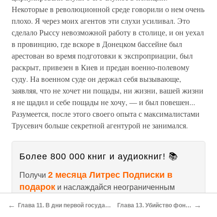
Некоторые в революционной среде говорили о нем очень
плохо. Я через моих агентов эти слухи усиливал. Это
сделало Рыссу невозможной работу в столице, и он уехал
в провинцию, где вскоре в Донецком бассейне был
арестован во время подготовки к экспроприации, был
раскрыт, привезен в Киев и предан военно-полевому
суду. На военном суде он держал себя вызывающе,
заявляя, что не хочет ни пощады, ни жизни, вашей жизни
я не щадил и себе пощады не хочу, — и был повешен...
Разумеется, после этого своего опыта с максималистами
Трусевич больше секретной агентурой не занимался.
Более 800 000 книг и аудиокниг! 📚
2 месяца Литрес Подписки в
Получи
подарок
и наслаждайся неограниченным
чтением
←
→
Глава 11. В дни первой государственной думы
Глава 13. Убийство фон дер Лауница