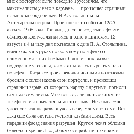
мне с восторгом было поведано Трусевичем, что
максималисты у него в кармане, — произошел страшный
взрыв в загородной даче H.A. Столыпина на
Аптекарском острове. Произошло это событие 12/25
августа 1906 года. Три лица, двое переодетые в форму
офицеров корпуса жандармов и одно в штатском. 12
августа в 4-м часу дня подъехали к даче П. А. Столыпина,
имея каждый в руках по большому портфелю со
вложенными в них бомбами. Один из них вызвал
подозрение у охраны, которая пыталась вырвать у него
портфель. Тогда все трое с революционными возгласами
бросили с силой наземь свои портфели, и произошел
страшный взрыв, от которого, наряду с другими, погибли
сами максималисты. Мне тотчас дали знать об атом по
телефону, и я помчался на место взрыва. Незабываемое
ужасное зрелище развернулось перед моими глазами. Вся
дача еще была окутана густыми клубами дыма. Весь
передний фасад здания разрушен. Кругом лежат обломки
балкона и крыши. Под обломками разбитый экипаж и