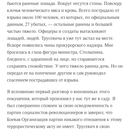
бьются раненые лошади. Вокруг несутся стоны. Повсюду
клочья человеческого мяса и кровь. Всего пострадало от
взрыва около 100 человек, из которых, по официальным
данным, 27 убитых, — остальные ранены и большей
частью тяжело. Офицеры и солдаты вытаскивают
лошадей, людей. Трусевича я уже тут застал на месте.
Вскоре появились чины прокурорского надзора. Мне
бросилась в глаза фигура министра, Столыпина,
бледного, с царапиной на лице, но старавшегося
сохранять спокойствие. У него тяжело ранена дочь. Но он
передал ее на попечение другим и сам руководил
спасением пострадавших от взрыва.
Я вспоминаю первый разговор о виновниках этого
покушения, который произошел у нас тут же в саду. Я
был совершенно спокоен за свою осведомленность о
партии социалистов-революционеров и заверил, что
Боевая Организация партии никакого отношения к этому
террористическому акту не имеет. Трусевич в свою