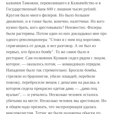
казначея Таможни, перевозившего в Казначейство и в
Государственный банк 600 с лишним тысяч рублей.
Кругом было много филеров. Но было большое
движение, и в гонке были, конечно, налетчики. Но кого
нужно брать, кого арестовывать? Неизвестно. Филеры
были растеряны. Потом один из них докладывал мне про
одного революционера: "Стоял я с ним под воротами,
спрягавшись от дождя, и вел разговор. А он был из
первых, кто бросил бомбу". То же самое было в
ресторане. Сам полковник Кулаков сидел рядом с лицом,
которое, — оказалось потом, — командовало отрядом.
Нападение было так стремительно. Бросили бомбы,
стреляли из браунингов, убили лошадей, перебили
повозку, перебросили мешок с деньгами на рысака, в
котором сидела прекрасно одетая дама — „дама поц
вуалью", — и умчались. Несколько человек осталось
убитыми на месте. Несколько человек мы арестовали. Но
в общем надо признать, что экспроприация удалась
максималистам. Тотчас же были налажены обыски по