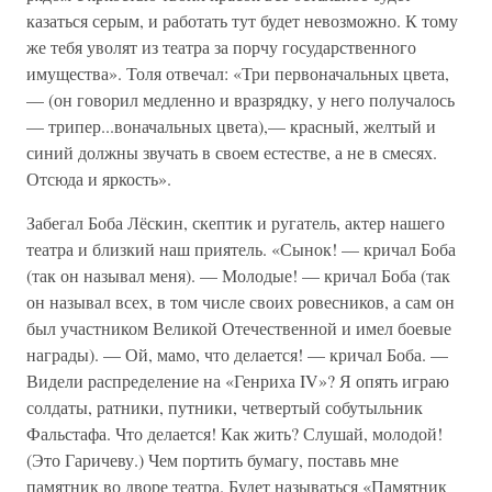
казаться серым, и работать тут будет невозможно. К тому
же тебя уволят из театра за порчу государственного
имущества». Толя отвечал: «Три первоначальных цвета,
— (он говорил медленно и вразрядку, у него получалось
— трипер...воначальных цвета),— красный, желтый и
синий должны звучать в своем естестве, а не в смесях.
Отсюда и яркость».
Забегал Боба Лёскин, скептик и ругатель, актер нашего
театра и близкий наш приятель. «Сынок! — кричал Боба
(так он называл меня). — Молодые! — кричал Боба (так
он называл всех, в том числе своих ровесников, а сам он
был участником Великой Отечественной и имел боевые
награды). — Ой, мамо, что делается! — кричал Боба. —
Видели распределение на «Генриха IV»? Я опять играю
солдаты, ратники, путники, четвертый собутыльник
Фальстафа. Что делается! Как жить? Слушай, молодой!
(Это Гаричеву.) Чем портить бумагу, поставь мне
памятник во дворе театра. Будет называться «Памятник