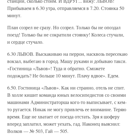
станции, сколько стоим. И ВДРУГ... вижу: ЛЬВОВ!
Прибываем в 6.30 утра, отправляемся в 7.20. Стоянка 50
минут.
План созрел не сразу. Но созрел. Только бы не опоздал
поезд! Только бы не сократили стоянку! Колеса стучали,
и сердце стучало.
6.30 ЛЬВОВ. Выскакиваю на перрон, насквозь пересекаю
вокзал, выбегаю в город. Машу руками и добываю такси.
«Гостиница «Львов»! Туда и обратно. Сможете
подождать? Не больше 10 минут. Плачу вдвое». Едем.
6.50. Гостиница «Львов». Как ни странно, отель не спит.
В холле кишит команда юных велосипедистов со своими
машинами Администраторша кого-то выписывает, с кем-
то ругается. Никак не могу привлечь ее внимание. Теряю
время. Еще не хватает от поезда отстать. Зря я шоферу
вперед заплатил, может уехать, гад. Наконец выяснил:
Волков — № 503, Гай — 505.