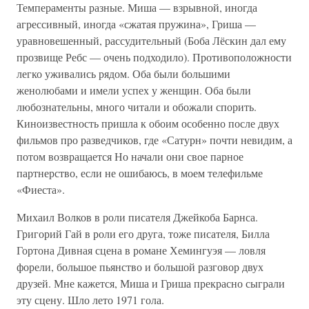
Темпераменты разные. Миша — взрывной, иногда
агрессивный, иногда «сжатая пружина», Гриша —
уравновешенный, рассудительный (Боба Лёскин дал ему
прозвище Ребс — очень подходило). Противоположности
легко уживались рядом. Оба были большими
женолюбами и имели успех у женщин. Оба были
любознательны, много читали и обожали спорить.
Киноизвестность пришла к обоим особенно после двух
фильмов про разведчиков, где «Сатурн» почти невидим, а
потом возвращается Но начали они свое парное
партнерство, если не ошибаюсь, в моем телефильме
«Фиеста».
Михаил Волков в роли писателя Джейкоба Барнса.
Григорий Гай в роли его друга, тоже писателя, Билла
Гортона Дивная сцена в романе Хемингуэя — ловля
форели, большое пьянство и большой разговор двух
друзей. Мне кажется, Миша и Гриша прекрасно сыграли
эту сцену. Шло лето 1971 гола.