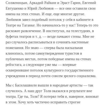
Солженицын, Аркадий Райкин и Эраст Гарин, Евгений
Евтушенко и Юрий Любимов — все они оставили свои
имена на этих стенах. И еще, еще многие другие.
Любимов завел подобный потолок у себя в кабинете в
Театре на Таганке. Но начиналось-то у нас! Теперь-то это
расхожее развлечение. В институтах, на телестудиях, в
буфетах театров и т. д. — везде пачкают стены. Мне не
раз случалось расписываться и сочинять настенные
пожелания. Но знаю — сперва была наскальная
клинопись, потом самоутверждения туристов в
публичных местах, потом победные имена на стенах
рейхстага, а следующие уже мы — впервые
осквернившие потолок культурного государственного
учреждения в период почти совсем зрелого социализма.
Мы с Басилашвили вышли в народные артисты — так
случилось. А наш друг Толя оказался в результате вне
театра. Где ты, Толя? Я потерял тебя и, наверное, виноват
в этом. Хочу хоть частично исправить строгие