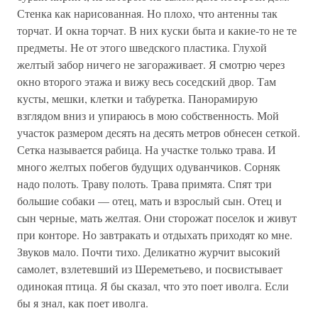
Стенка как нарисованная. Но плохо, что антенны так
торчат. И окна торчат. В них куски быта и какие-то не те
предметы. Не от этого шведского пластика. Глухой
желтый забор ничего не загораживает. Я смотрю через
окно второго этажа и вижу весь соседский двор. Там
кусты, мешки, клетки и табуретка. Панорамирую
взглядом вниз и упираюсь в мою собственность. Мой
участок размером десять на десять метров обнесен сеткой.
Сетка называется рабица. На участке только трава. И
много желтых побегов будущих одуванчиков. Сорняк
надо полоть. Траву полоть. Трава примята. Спят три
большие собаки — отец, мать и взрослый сын. Отец и
сын черные, мать желтая. Они сторожат поселок и живут
при конторе. Но завтракать и отдыхать приходят ко мне.
Звуков мало. Почти тихо. Деликатно журчит высокий
самолет, взлетевший из Шереметьево, и посвистывает
одинокая птица. Я бы сказал, что это поет иволга. Если
бы я знал, как поет иволга.