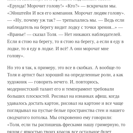
«Ерунда! Морочит голову!» «Кто?» — вскричали мы.
«Эйнштейн И вся его компания. Морочат людям голову».
— «Ну, почему уж так? — трепыхались мы. — Ведь если
наблюдатель на берегу видит лодку с точки зрения...» —
«Вранье! — сказал Толя. — Нет никаких наблюдателей.
Если я стою на берегу, то я стою на берегу, а если я еду в
лодке, то я еду в лодке. И всё! А они морочат мне
голову».
Но это я так, к примеру, это все в скобках. А вообще-то
Толя и артист был хороший на определенные роли, а как
художник — говорить нечего. И, повторюсь,
модернистский талант его и темперамент требовали
больших плоскостей. Рисовал на изнанках афиш, когда
удавалось достать картон, рисовал на картоне и все чаще
поглядывал на пустые белые пространства стен и нашего
сводчатого потолка. Мы откровенно ему говорили:
«Толя, если ты распишешь фресками нашу гримерную, то
рядом с яркостью твоих красок все остальное будет