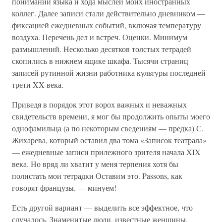
понимании языка и хода мыслей моих иностранных
коллег. Далее записи стали действительно дневником —
фиксацией ежедневных событий, включая температуру
воздуха. Перечень дел и встреч. Оценки. Минимум
размышлений. Несколько десятков толстых тетрадей
скопились в нижнем ящике шкафа. Тысячи страниц
записей рутинной жизни работника культуры последней
трети XX века.
Приведя в порядок этот ворох важных и неважных
свидетельств времени, я мог бы продолжить опыты моего
однофамильца (а по некоторым сведениям — предка) С.
Жихарева, который оставил два тома «Записок театрала»
— ежедневные записи прилежного зрителя начала XIX
века. Но вряд ли хватит у меня терпения хотя бы
полистать мои тетрадки Оставим это. Passons, как
говорят французы. — минуем!
Есть другой вариант — выделить все эффектное, что
случалось. Знаменитые люди, известные женщины,