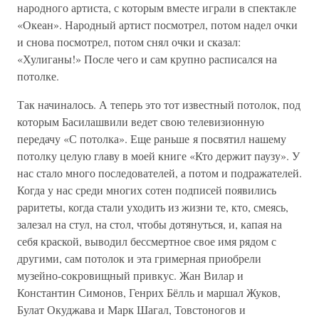
народного артиста, с которым вместе играли в спектакле
«Океан». Народный артист посмотрел, потом надел очки
и снова посмотрел, потом снял очки и сказал:
«Хулиганы!» После чего и сам крупно расписался на
потолке.
Так начиналось. А теперь это тот известный потолок, под
которым Басилашвили ведет свою телевизионную
передачу «С потолка». Еще раньше я посвятил нашему
потолку целую главу в моей книге «Кто держит паузу». У
нас стало много последователей, а потом и подражателей.
Когда у нас среди многих сотен подписей появились
раритеты, когда стали уходить из жизни те, кто, смеясь,
залезал на стул, на стол, чтобы дотянуться, и, капая на
себя краской, выводил бессмертное свое имя рядом с
другими, сам потолок и эта гримерная приобрели
музейно-сокровищный привкус. Жан Вилар и
Константин Симонов, Генрих Бёлль и маршал Жуков,
Булат Окуджава и Марк Шагал, Товстоногов и