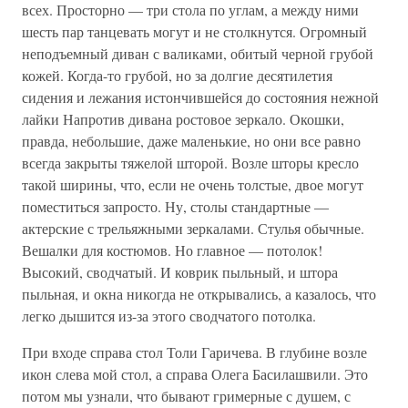
всех. Просторно — три стола по углам, а между ними
шесть пар танцевать могут и не столкнутся. Огромный
неподъемный диван с валиками, обитый черной грубой
кожей. Когда-то грубой, но за долгие десятилетия
сидения и лежания истончившейся до состояния нежной
лайки Напротив дивана ростовое зеркало. Окошки,
правда, небольшие, даже маленькие, но они все равно
всегда закрыты тяжелой шторой. Возле шторы кресло
такой ширины, что, если не очень толстые, двое могут
поместиться запросто. Ну, столы стандартные —
актерские с трельяжными зеркалами. Стулья обычные.
Вешалки для костюмов. Но главное — потолок!
Высокий, сводчатый. И коврик пыльный, и штора
пыльная, и окна никогда не открывались, а казалось, что
легко дышится из-за этого сводчатого потолка.
При входе справа стол Толи Гаричева. В глубине возле
икон слева мой стол, а справа Олега Басилашвили. Это
потом мы узнали, что бывают гримерные с душем, с