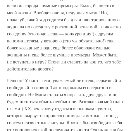
великие города. шумные премьеры. Было, было это в
моей жизни. Вообще говоря, недурная мысль! Но,
пожалуй, такой ход годился бы для иллюстрированного
журнала по соседству с роскошной рекламой, а также по
соседству (что поделаешь — конкуренция!) с другим
вспоминателем, у которого (это уж обязательно!) еще
более козырные люди, еще более обворожительные
женщины и еще более шумные премьеры. Может быть,
не вступать в игру? Стоит ли ставить на кон то, что тебе
действительно дорого?
Решено! У нас с вами, уважаемый читатель, серьезный и
свободный разговор. Так продолжим его серьезно и
свободно. Не будем стараться поразить друг друга и не
будем пытаться объять необъятное. Разглядывая мой (наш
с вами!) XX век, я хочу отдаться вспышкам чувства,
которые вырвут из прошлого иногда заметные, а иногда
совсем неизвестные фигуры. Я хотел бы освободить себя
от хронологической последовательности Очень желал бы