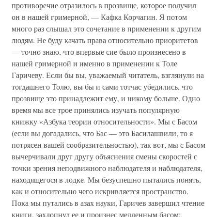
противоречие отразилось в прозвище, которое получил
он в нашей гримерной, — Кафка Корчагин. Я потом
много раз слышал это сочетание в применении к другим
людям. Не буду качать права относительно приоритетов
— точно знаю, что впервые сие было произнесено в
нашей гримерной и именно в применении к Толе
Гаричеву. Если бы вы, уважаемый читатель, взглянули на
тогдашнего Толю, вы бы и сами тотчас убедились, что
прозвище это принадлежит ему, и никому больше. Одно
время мы все трое принялись изучать популярную
книжку «Азбука теории относительности». Мы с Басом
(если вы догадались, что Бас — это Басилашвили, то я
потрясен вашей сообразительностью), так вот, мы с Басом
вычерчивали друг другу объяснения смены скоростей с
точки зрения неподвижного наблюдателя и наблюдателя,
находящегося в лодке. Мы безуспешно пытались понять,
как и относительно чего искривляется пространство.
Пока мы путались в азах науки, Гаричев завершил чтение
книги, захлопнул ее и произнес медленным басом: