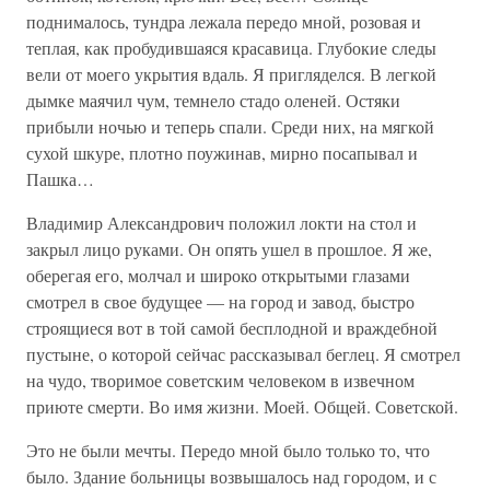
поднималось, тундра лежала передо мной, розовая и
теплая, как пробудившаяся красавица. Глубокие следы
вели от моего укрытия вдаль. Я пригляделся. В легкой
дымке маячил чум, темнело стадо оленей. Остяки
прибыли ночью и теперь спали. Среди них, на мягкой
сухой шкуре, плотно поужинав, мирно посапывал и
Пашка…
Владимир Александрович положил локти на стол и
закрыл лицо руками. Он опять ушел в прошлое. Я же,
оберегая его, молчал и широко открытыми глазами
смотрел в свое будущее — на город и завод, быстро
строящиеся вот в той самой бесплодной и враждебной
пустыне, о которой сейчас рассказывал беглец. Я смотрел
на чудо, творимое советским человеком в извечном
приюте смерти. Во имя жизни. Моей. Общей. Советской.
Это не были мечты. Передо мной было только то, что
было. Здание больницы возвышалось над городом, и с