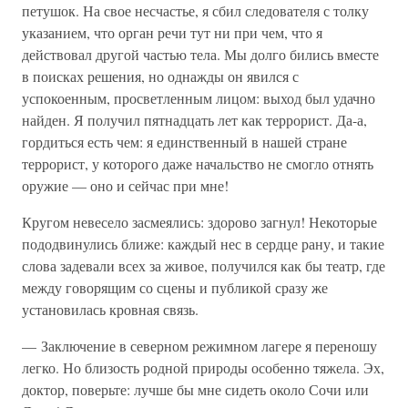
петушок. На свое несчастье, я сбил следователя с толку
указанием, что орган речи тут ни при чем, что я
действовал другой частью тела. Мы долго бились вместе
в поисках решения, но однажды он явился с
успокоенным, просветленным лицом: выход был удачно
найден. Я получил пятнадцать лет как террорист. Да-а,
гордиться есть чем: я единственный в нашей стране
террорист, у которого даже начальство не смогло отнять
оружие — оно и сейчас при мне!
Кругом невесело засмеялись: здорово загнул! Некоторые
пододвинулись ближе: каждый нес в сердце рану, и такие
слова задевали всех за живое, получился как бы театр, где
между говорящим со сцены и публикой сразу же
установилась кровная связь.
— Заключение в северном режимном лагере я переношу
легко. Но близость родной природы особенно тяжела. Эх,
доктор, поверьте: лучше бы мне сидеть около Сочи или