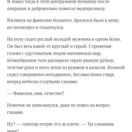
Я лежал тогда в этой центральной больнице после
операции и добровольно помогал медперсоналу.
Взглянув на фамилию больного, бросился было к нему,
но посмотрел и отшатнулся.
На полу сидел рослый молодой мужчина в одном белье.
Он был весь какой-то круглый и серый. Стриженая
голова с одутловатым лицом напоминала шар,
бочкообразное тело распирало серую рваную рубаху,
толстые руки и ноги лезли из рукавов и кальсон. Больной
сидел совершенно неподвижно, бессмысленно глядя
вперед небесно-голубыми глазами.
— Фамилия, имя, отчество?
Новичок не шевельнулся, даже не повел на вопрос
глазами.
Ну? — санитар потряс его за плечо. — Ты слышишь
меня?