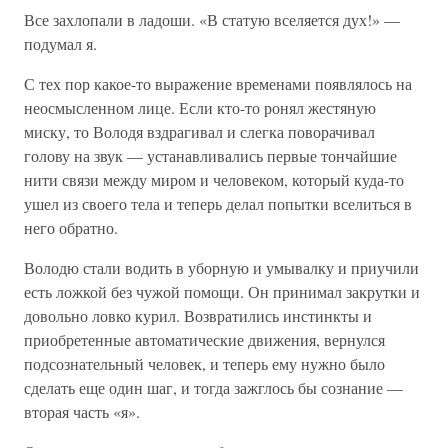
Все захлопали в ладоши. «В статую вселяется дух!» —
подумал я.
С тех пор какое-то выражение временами появлялось на
неосмысленном лице. Если кто-то ронял жестяную
миску, то Володя вздрагивал и слегка поворачивал
голову на звук — устанавливались первые тончайшие
нити связи между миром и человеком, который куда-то
ушел из своего тела и теперь делал попытки вселиться в
него обратно.
Володю стали водить в уборную и умывалку и приучили
есть ложкой без чужой помощи. Он принимал закрутки и
довольно ловко курил. Возвратились инстинкты и
приобретенные автоматические движения, вернулся
подсознательный человек, и теперь ему нужно было
сделать еще один шаг, и тогда зажглось бы сознание —
вторая часть «я».