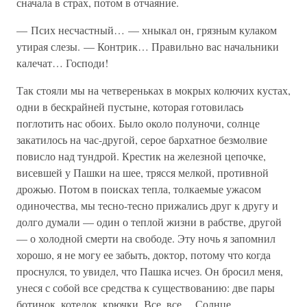
сначала в страх, потом в отчаяние.
— Псих несчастный… — хныкал он, грязным кулаком
утирая слезы. — Контрик… Правильно вас начальники
калечат… Господи!
Так стояли мы на четвереньках в мокрых колючих кустах,
одни в бескрайней пустыне, которая готовилась
поглотить нас обоих. Было около полуночи, солнце
закатилось на час-другой, серое бархатное безмолвие
повисло над тундрой. Крестик на железной цепочке,
висевшей у Пашки на шее, трясся мелкой, противной
дрожью. Потом в поисках тепла, толкаемые ужасом
одиночества, мы тесно-тесно прижались друг к другу и
долго думали — один о теплой жизни в рабстве, другой
— о холодной смерти на свободе. Эту ночь я запомнил
хорошо, я не могу ее забыть, доктор, потому что когда
проснулся, то увидел, что Пашка исчез. Он бросил меня,
унеся с собой все средства к существованию: две пары
ботинок, котелок, крючки. Все, все… Солнце