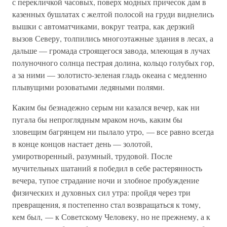
с перекличкой часовых, поверх модных причесок дам в
казенных бушлатах с желтой полосой на груди виднелись
вышки с автоматчиками, вокруг театра, как дерзкий
вызов Северу, толпились многоэтажные здания в лесах, а
дальше — громада строящегося завода, млеющая в лучах
полуночного солнца пестрая долина, кольцо голубых гор,
а за ними — золотисто-зеленая гладь океана с медленно
плывущими розоватыми ледяными полями.
Каким бы безнадежно серым ни казался вечер, как ни
пугала бы непроглядным мраком ночь, каким бы
зловещим багрянцем ни пылало утро, — все равно всегда
в конце концов настает день — золотой,
умиротворенный, разумный, трудовой. После
мучительных шатаний я победил в себе растерянность
вечера, тупое страдание ночи и злобное пробуждение
физических и духовных сил утра: пройдя через три
превращения, я постепенно стал возвращаться к тому,
кем был, — к Советскому Человеку, но не прежнему, а к