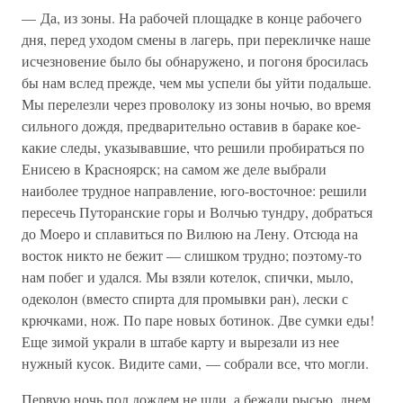
— Да, из зоны. На рабочей площадке в конце рабочего
дня, перед уходом смены в лагерь, при перекличке наше
исчезновение было бы обнаружено, и погоня бросилась
бы нам вслед прежде, чем мы успели бы уйти подальше.
Мы перелезли через проволоку из зоны ночью, во время
сильного дождя, предварительно оставив в бараке кое-
какие следы, указывавшие, что решили пробираться по
Енисею в Красноярск; на самом же деле выбрали
наиболее трудное направление, юго-восточное: решили
пересечь Путоранские горы и Волчью тундру, добраться
до Моеро и сплавиться по Вилюю на Лену. Отсюда на
восток никто не бежит — слишком трудно; поэтому-то
нам побег и удался. Мы взяли котелок, спички, мыло,
одеколон (вместо спирта для промывки ран), лески с
крючками, нож. По паре новых ботинок. Две сумки еды!
Еще зимой украли в штабе карту и вырезали из нее
нужный кусок. Видите сами, — собрали все, что могли.
Первую ночь под дождем не шли, а бежали рысью, днем