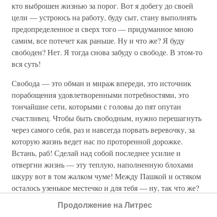
кто выброшен жизнью за порог. Вот я добегу до своей
цели — устроюсь на работу, буду сыт, стану выполнять
предопределенное и сверх того — придуманное мною
самим, все потечет как раньше. Ну и что же? Я буду
свободен? Нет. Я тогда снова забуду о свободе. В этом-то
вся суть!
Свобода — это обман и мираж впереди, это источник
порабощения удовлетворенными потребностями, это
тончайшие сети, которыми с головы до пят опутан
счастливец. Чтобы быть свободным, нужно перешагнуть
через самого себя, раз и навсегда порвать веревочку, за
которую жизнь ведет нас по проторенной дорожке.
Встань, раб! Сделай над собой последнее усилие и
отвергни жизнь — эту теплую, наполненную блохами
шкуру вот в том жалком чуме! Между Пашкой и остяком
осталось узенькое местечко и для тебя — ну, так что же?
Отвергни соблазн! Встань и шагни через черту!»
Продолжение на Литрес