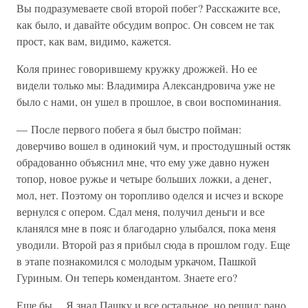
Вы подразумеваете свой второй побег? Расскажите все,
как было, и давайте обсудим вопрос. Он совсем не так
прост, как вам, видимо, кажется.
Коля принес говорившему кружку дрожжей. Но ее
видели только мы: Владимира Александровича уже не
было с нами, он ушел в прошлое, в свои воспоминания.
— После первого побега я был быстро пойман:
доверчиво вошел в одинокий чум, и простодушный остяк
обрадованно объяснил мне, что ему уже давно нужен
топор, новое ружье и четыре больших ложки, а денег,
мол, нет. Поэтому он торопливо оделся и исчез и вскоре
вернулся с опером. Сдал меня, получил деньги и все
кланялся мне в пояс и благодарно улыбался, пока меня
уводили. Второй раз я прибыл сюда в прошлом году. Еще
в этапе познакомился с молодым уркачом, Пашкой
Гуриным. Он теперь комендантом. Знаете его?
Еще бы… Я знал Пашку и все остальное, но решил: рано,