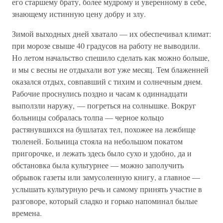
его старшему брату, более мудрому и уверенному в себе,
знающему истинную цену добру и злу.
Зимой выходных дней хватало — их обеспечивал климат:
при морозе свыше 40 градусов на работу не выводили.
Но летом начальство спешило сделать как можно больше,
и мы с весны не отдыхали вот уже месяц. Тем блаженней
оказался отдых, совпавший с тихим и солнечным днем.
Рабочие проснулись поздно и часам к одиннадцати
выползли наружу, — погреться на солнышке. Вокруг
больницы собралась толпа — черное кольцо
растянувшихся на бушлатах тел, похожее на лежбище
тюленей. Больница стояла на небольшом покатом
пригорочке, и лежать здесь было сухо и удобно, да и
обстановка была культурнее — можно заполучить
обрывок газеты или замусоленную книгу, а главное —
услышать культурную речь и самому принять участие в
разговоре, который сладко и горько напоминал былые
времена.