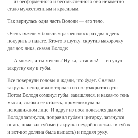
— из бесформенного и бессмысленного оно незаметно
стало мужественным и красивым.
Так вернулась одна часть Володи — его тело.
Очень тяжелым больным разрешалось раз-два в день
покурить в палате. Кто-то в шутку, скрутив махорочку
для дох-лика, сказал Володе:
— А может, и ты хочешь? Ну-ка, затянись! — и сунул
закрутку ему в губы.
Все повернули головы и ждали, что будет. Сначала
закрутка неподвижно торчала из полузакрытого рта.
Потом Володя сомкнул губы, закашлялся, и какая-то тень
мысли, слабый ее отблеск, промелькнула на
неподвижном лице. И вдруг из носа показался дымок!
Володя затянулся, поправил губами цигарку, затянулся
опять, пожевал губами (закрутка неудобно лежала в губах
и вот-вот должна была выпасть) и поднял руку.