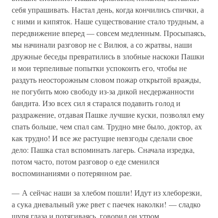
себя упрашивать. Настал день, когда кончились спички, а
с ними и кипяток. Наше существование стало трудным, а
передвижение вперед — совсем медленным. Просыпаясь,
мы начинали разговор не с Вилюя, а со жратвы, наши
дружные беседы превратились в злобные наскоки Пашки
и мои терпеливые попытки успокоить его, чтобы не
раздуть неосторожным словом пожар открытой вражды,
не погубить мою свободу из-за дикой несдержанности
бандита. Изо всех сил я старался подавить голод и
раздражение, отдавая Пашке лучшие куски, позволял ему
спать больше, чем спал сам. Трудно мне было, доктор, ах
как трудно! И все же растущие невзгоды сделали свое
дело: Пашка стал вспоминать лагерь. Сначала изредка,
потом часто, потом разговор о еде сменился
воспоминаниями о потерянном рае.
— А сейчас наши за хлебом пошли! Идут из хлеборезки,
а сука дневальный уже рвет с паечек наколки! — сладко
щуря глаза и потягиваясь, говорил он утром.