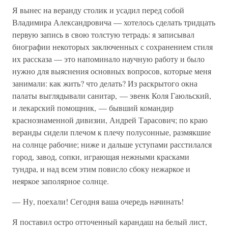
Я вынес на веранду столик и усадил перед собой
Владимира Александровича — хотелось сделать тридцать
первую запись в свою толстую тетрадь: я записывал
биографии некоторых заключенных с сохранением стиля
их рассказа — это напоминало научную работу и было
нужно для выяснения основных вопросов, которые меня
занимали: как жить? что делать? Из раскрытого окна
палаты выглядывали санитар, — эвенк Коля Гаюльский,
и лекарский помощник, — бывший командир
краснознаменной дивизии, Андрей Тарасович; по краю
веранды сидели плечом к плечу полусонные, размякшие
на солнце рабочие; ниже и дальше уступами расстилался
город, завод, сопки, играющая нежными красками
тундра, и над всем этим повисло сбоку нежаркое и
неяркое заполярное солнце.
— Ну, поехали! Сегодня ваша очередь начинать!
Я поставил остро отточенный карандаш на белый лист,