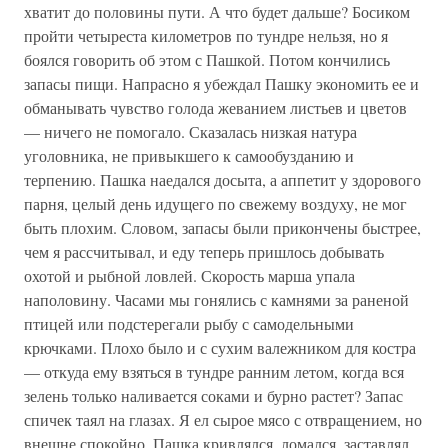
хватит до половины пути. А что будет дальше? Босиком
пройти четыреста километров по тундре нельзя, но я
боялся говорить об этом с Пашкой. Потом кончились
запасы пищи. Напрасно я убеждал Пашку экономить ее и
обманывать чувство голода жеванием листьев и цветов
— ничего не помогало. Сказалась низкая натура
уголовника, не привыкшего к самообузданию и
терпению. Пашка наедался досыта, а аппетит у здорового
парня, целый день идущего по свежему воздуху, не мог
быть плохим. Словом, запасы были прикончены быстрее,
чем я рассчитывал, и еду теперь пришлось добывать
охотой и рыбной ловлей. Скорость марша упала
наполовину. Часами мы гонялись с камнями за раненой
птицей или подстерегали рыбу с самодельными
крючками. Плохо было и с сухим валежником для костра
— откуда ему взяться в тундре ранним летом, когда вся
зелень только наливается соками и бурно растет? Запас
спичек таял на глазах. Я ел сырое мясо с отвращением, но
внешне спокойно. Пашка кривлялся, ломался, заставлял