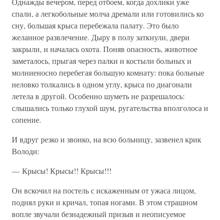
Однажды вечером, перед отбоем, когда дохлики уже
спали, а легкобольные молча дремали или готовились ко
сну, большая крыса перебежала палату. Это было
желанное развлечение. Дыру в полу заткнули, двери
закрыли, и началась охота. Поняв опасность, животное
заметалось, прыгая через палки и костыли больных и
молниеносно перебегая большую комнату: пока больные
неловко толкались в одном углу, крыса по диагонали
летела в другой. Особенно шуметь не разрешалось:
слышались только глухой шум, ругательства вполголоса и
сопение.
И вдруг резко и звонко, на всю больницу, зазвенел крик
Володи:
— Крысы! Крысы!! Крысы!!!
Он вскочил на постель с искаженным от ужаса лицом,
поднял руки и кричал, топая ногами. В этом страшном
вопле звучали безнадежный призыв и неописуемое