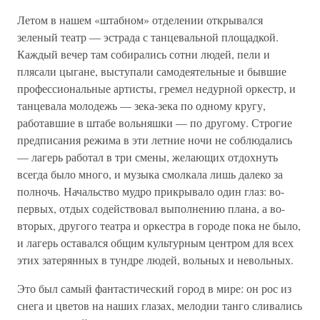
Летом в нашем «штабном» отделении открывался
зеленый театр — эстрада с танцевальной площадкой.
Каждый вечер там собирались сотни людей, пели и
плясали цыгане, выступали самодеятельные и бывшие
профессиональные артисты, гремел недурной оркестр, и
танцевала молодежь — зека-зека по одному кругу,
работавшие в штабе вольняшки — по другому. Строгие
предписания режима в эти летние ночи не соблюдались
— лагерь работал в три смены, желающих отдохнуть
всегда было много, и музыка смолкала лишь далеко за
полночь. Начальство мудро прикрывало один глаз: во-
первых, отдых содействовал выполнению плана, а во-
вторых, другого театра и оркестра в городе пока не было,
и лагерь оставался общим культурным центром для всех
этих затерянных в тундре людей, вольных и невольных.
Это был самый фантастический город в мире: он рос из
снега и цветов на наших глазах, мелодии танго сливались