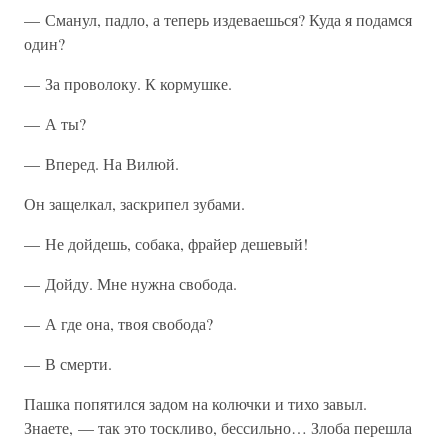
— Сманул, падло, а теперь издеваешься? Куда я подамся
один?
— За проволоку. К кормушке.
— А ты?
— Вперед. На Вилюй.
Он защелкал, заскрипел зубами.
— Не дойдешь, собака, фрайер дешевый!
— Дойду. Мне нужна свобода.
— А где она, твоя свобода?
— В смерти.
Пашка попятился задом на колючки и тихо завыл.
Знаете, — так это тоскливо, бессильно… Злоба перешла