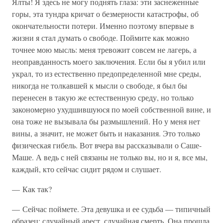
Ялты! Я здесь не могу поднять глаза: эти заснеженные
горы, эта тундра кричат о безмерности катастрофы, об
окончательности потери. Именно поэтому впервые в
жизни я стал думать о свободе. Поймите как можно
точнее мою мысль: меня тревожит совсем не лагерь, а
неоправданность моего заключения. Если бы я убил или
украл, то из естественно предопределенной мне среды,
никогда не толкавшей к мысли о свободе, я был бы
перенесен в такую же естественную среду, но только
закономерно ухудшившуюся по моей собственной вине, и
она тоже не вызывала бы размышлений. Но у меня нет
вины, а значит, не может быть и наказания. Это только
физическая гибель. Вот вчера вы рассказывали о Саше-
Маше. А ведь с ней связаны не только вы, но и я, все мы,
каждый, кто сейчас сидит рядом и слушает.
— Как так?
— Сейчас поймете. Эта девушка и ее судьба — типичный
образец: случайный арест, случайная смерть. Она прошла