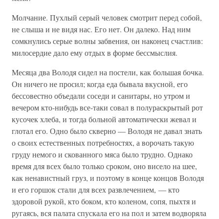
Молчание. Пухлый серый человек смотрит перед собой,
не слыша и не видя нас. Его нет. Он далеко. Над ним
сомкнулись серые волны забвения, он наконец счастлив:
милосердие дало ему отдых в форме бессмыслия.
Месяца два Володя сидел на постели, как большая бочка.
Он ничего не просил; когда еда бывала вкусной, его
бессовестно объедали соседи и санитары, но утром и
вечером кто-нибудь все-таки совал в полураскрытый рот
кусочек хлеба, и тогда больной автоматически жевал и
глотал его. Одно было скверно — Володя не давал знать
о своих естественных потребностях, а ворочать такую
груду немого и скованного мяса было трудно. Однако
время для всех было только сроком, оно висело на шее,
как ненавистный груз, и поэтому в конце концов Володя
и его горшок стали для всех развлечением, — кто
здоровой рукой, кто боком, кто коленом, сопя, пыхтя и
ругаясь, вся палата спускала его на пол и затем водворяла