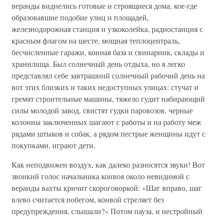
веранды виднелись готовые и строящиеся дома, кое-где
образовавшие подобие улиц и площадей,
железнодорожная станция и узкоколейка, радиостанция с
красным флагом на шесте, мощная теплоцентраль,
бесчисленные гаражи, конная база и свинарник, склады и
хранилища. Был солнечный день отдыха, но я легко
представлял себе завтрашний солнечный рабочий день на
вот этих близких и таких недоступных улицах: стучат и
гремят строительные машины, тяжело гудит набирающий
силы молодой завод, свистят гудки паровозов, черные
колонны заключенных шагают с работы и на работу меж
рядами штыков и собак, а рядом пестрые женщины идут с
покупками, играют дети.
Как неподвижен воздух, как далеко разносятся звуки! Вот
звонкий голос начальника конвоя около невидимой с
веранды вахты кричит скороговоркой: «Шаг вправо, шаг
влево считается побегом, конвой стреляет без
предупреждения, слышали?» Потом пауза, и нестройный