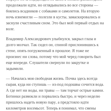
продолжали идти, но оглядывались во все стороны —
боялись всадников с собаками и самолетов. На вторую
ночь изнемогли — полезли в кусты, замаскировались и
заснули счастливым сном. Это был мой первый отдых на
воле.
Владимир Александрович улыбнулся, закрыл глаза и
долго молчал. Так сидел он, спиной прислонившись к
стене, опять погруженный в прошлое. Я тоже не
произнес ни слова, потому что мой черед говорить был
еще впереди. Слушатели свернули по закрутке и
задымили.
— Началась моя свободная жизнь. Почва здесь всегда
сырая, куда ни ступишь — из-под подошвы сочится вода.
А где нет ни воды, ни травы — там торчат острые камни.
Ботинки размокли и порвались быстро, и через неделю
пришлось надеть новую пару, а предстояло идти
километров восемьсот. Теперь я понимал, что смены