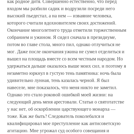
как родное дитя. Совершенно естественно, что перед
входом мы разбили садик и водрузили посреди него
высокий пьедестал, а на нем — изваяние человека,
которого считали вдохновителем своих достижений.
Окончание многолетнего труда отметили торжественным
собранием и ужином. Я сидел сначала в президиуме,
потом во главе стола, много пил, однако отлучиться не
мог. Даже после окончания ужина не сумел отделиться и
вышел на площадь вместе со всем честным народом. Но
удержаться дальше оказалось выше моих сил, и поэтому я
незаметно юркнул в густую тень памятника: ночь была
удивительно лунная, тень казалась черной. Я был
навеселе, мне показалось, что меня никто не заметил.
Однако это стало роковой ошибкой моей жизни: на
следующий день меня арестовали. Статьи о святотатстве
у нас нет, об оскорблении царствующего монарха —
тоже. Как же быть? Следователь поколебался и
квалифицировал мое преступление как антисоветскую
агитацию. Мне угрожал суд особого совещания и