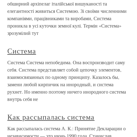
обширний архіпелаг італійської вишуканості та
елегантності живиться Системою. Зі своїми численними
компаніями, працівниками та виробами, Система
проникла в усі куточки земної кулі. Термін «Система»
зрозумілий тут
Система
Система Система непобедима. Она воспроизводит саму
себя. Система представляет собой цепочку элементов,
взаимосвязанных по одному принципу. Казалось бы,
замени любой кирпичик на инородный, и система
рухнет. Но именно поэтому ничего инородного система
внутрь себя не
Как рассыпалась система
Как рассыпалась система А. К.: Принятие Декларации о
независимости — это июнь 1990 года. Станислав