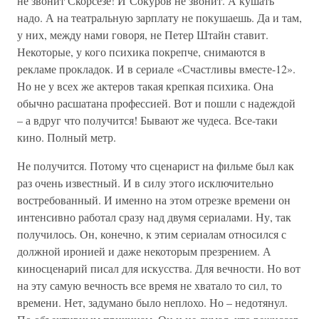
не звонит Скорсезе! И Сокуров не звонит. А кушать
надо. А на театральную зарплату не покушаешь. Да и там,
у них, между нами говоря, не Петер Штайн ставит.
Некоторые, у кого психика покрепче, снимаются в
рекламе прокладок. И в сериале «Счастливы вместе-12».
Но не у всех же актеров такая крепкая психика. Она
обычно расшатана профессией. Вот и пошли с надеждой
– а вдруг что получится! Бывают же чудеса. Все-таки
кино. Полный метр.
Не получится. Потому что сценарист на фильме был как
раз очень известный. И в силу этого исключительно
востребованный. И именно на этом отрезке времени он
интенсивно работал сразу над двумя сериалами. Ну, так
получилось. Он, конечно, к этим сериалам относился с
должной иронией и даже некоторым презрением. А
киносценарий писал для искусства. Для вечности. Но вот
на эту самую вечность все время не хватало то сил, то
времени. Нет, задумано было неплохо. Но – недотянул.