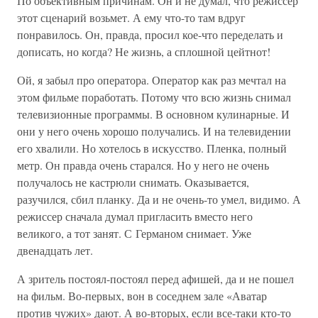
По объективным причинам. Он и не думал, что режиссер
этот сценарий возьмет. А ему что-то там вдруг
понравилось. Он, правда, просил кое-что переделать и
дописать, но когда? Не жизнь, а сплошной цейтнот!
Ой, я забыл про оператора. Оператор как раз мечтал на
этом фильме поработать. Потому что всю жизнь снимал
телевизионные программы. В основном кулинарные. И
они у него очень хорошо получались. И на телевидении
его хвалили. Но хотелось в искусство. Пленка, полный
метр. Он правда очень старался. Но у него не очень
получалось не кастрюли снимать. Оказывается,
разучился, сбил планку. Да и не очень-то умел, видимо. А
режиссер сначала думал пригласить вместо него
великого, а тот занят. С Германом снимает. Уже
двенадцать лет.
А зритель постоял-постоял перед афишей, да и не пошел
на фильм. Во-первых, вон в соседнем зале «Аватар
против чужих» дают. А во-вторых, если все-таки кто-то