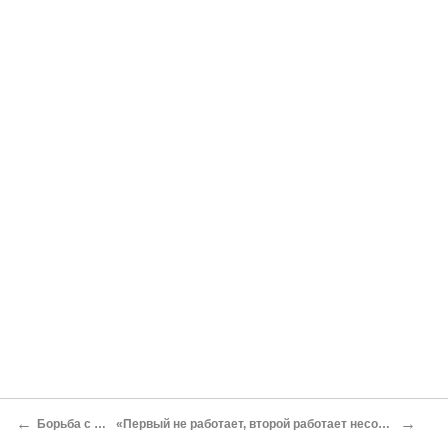
←
→
Борьба с природой
«Первый не работает, второй работает несовершенно, третий будет хорош!»