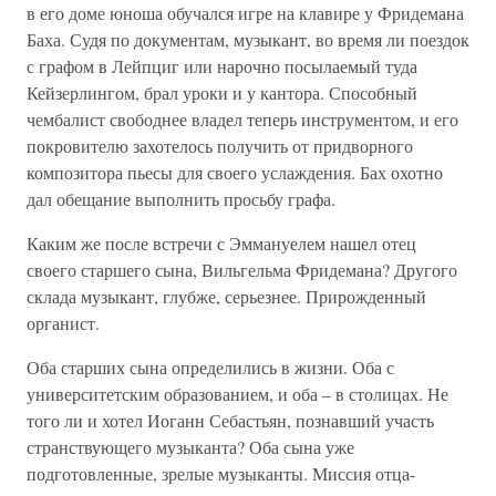
в его доме юноша обучался игре на клавире у Фридемана
Баха. Судя по документам, музыкант, во время ли поездок
с графом в Лейпциг или нарочно посылаемый туда
Кейзерлингом, брал уроки и у кантора. Способный
чембалист свободнее владел теперь инструментом, и его
покровителю захотелось получить от придворного
композитора пьесы для своего услаждения. Бах охотно
дал обещание выполнить просьбу графа.
Каким же после встречи с Эммануелем нашел отец
своего старшего сына, Вильгельма Фридемана? Другого
склада музыкант, глубже, серьезнее. Прирожденный
органист.
Оба старших сына определились в жизни. Оба с
университетским образованием, и оба – в столицах. Не
того ли и хотел Иоганн Себастьян, познавший участь
странствующего музыканта? Оба сына уже
подготовленные, зрелые музыканты. Миссия отца-