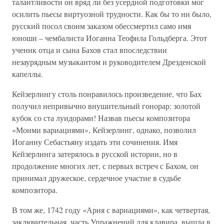
талантливости он вряд ли без усердной подготовки мог
осилить пьесы виртуозной трудности. Как бы то ни было,
русский посол своим заказом обессмертил само имя
юноши – чембалиста Иоганна Теофила Гольдберга. Этот
ученик отца и сына Бахов стал впоследствии
незаурядным музыкантом и руководителем Дрезденской
капеллы.
Кейзерлингу столь понравилось произведение, что Бах
получил непривычно внушительный гонорар: золотой
кубок со ста луидорами! Назвав пьесы композитора
«Моими вариациями», Кейзерлинг, однако, позволил
Иоганну Себастьяну издать эти сочинения. Имя
Кейзерлинга затерялось в русской истории, но в
продолжение многих лет, с первых встреч с Бахом, он
принимал дружеское, сердечное участие в судьбе
композитора.
В том же, 1742 году «Ария с вариациями», как четвертая,
заключительная, часть Упражнений для клавира, вышла в