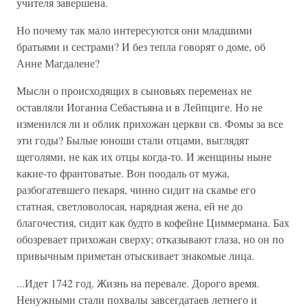
учителя завершена.
Но почему так мало интересуются они младшими
братьями и сестрами? И без тепла говорят о доме, об
Анне Магдалене?
Мысли о происходящих в сыновьях переменах не
оставляли Иоганна Себастьяна и в Лейпциге. Но не
изменился ли и облик прихожан церкви св. Фомы за все
эти годы? Былые юноши стали отцами, выглядят
щеголями, не как их отцы когда-то. И женщины ныне
какие-то франтоватые. Вон поодаль от мужа,
разбогатевшего пекаря, чинно сидит на скамье его
статная, светловолосая, нарядная жена, ей не до
благочестия, сидит как будто в кофейне Циммермана. Бах
обозревает прихожан сверху; отказывают глаза, но он по
привычным приметан отыскивает знакомые лица.
...Идет 1742 год. Жизнь на перевале. Дорого время.
Ненужными стали похвалы завсегдатаев летнего и