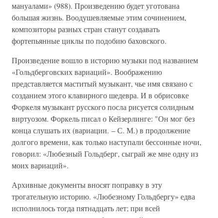
мануалами» (988). Произведению будет уготована
большая жизнь. Воодушевляемые этим сочинением,
композиторы разных стран станут создавать
фортепьянные циклы по подобию баховского.
Произведение вошло в историю музыки под названием
«Гольдберговских вариаций». Воображению
представляется маститый музыкант, чье имя связано с
созданием этого клавирного шедевра. И в обрисовке
Форкеля музыкант русского посла рисуется солидным
виртуозом. Форкель писал о Кейзерлинге: "Он мог без
конца слушать их (вариации. – С. М.) в продолжение
долгого времени, как только наступали бессонные ночи,
говорил: «Любезный Гольдберг, сыграй же мне одну из
моих вариаций».
Архивные документы вносят поправку в эту
трогательную историю. «Любезному Гольдбергу» едва
исполнилось тогда пятнадцать лет; при всей