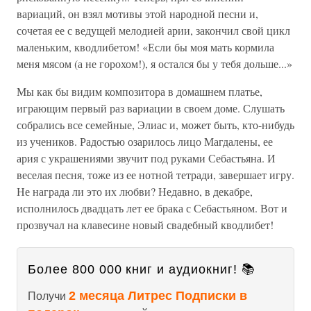
вариаций, он взял мотивы этой народной песни и,
сочетая ее с ведущей мелодией арии, закончил свой цикл
маленьким, кводлибетом! «Если бы моя мать кормила
меня мясом (а не горохом!), я остался бы у тебя дольше...»
Мы как бы видим композитора в домашнем платье,
играющим первый раз вариации в своем доме. Слушать
собрались все семейные, Элиас и, может быть, кто-нибудь
из учеников. Радостью озарилось лицо Магдалены, ее
ария с украшениями звучит под руками Себастьяна. И
веселая песня, тоже из ее нотной тетради, завершает игру.
Не награда ли это их любви? Недавно, в декабре,
исполнилось двадцать лет ее брака с Себастьяном. Вот и
прозвучал на клавесине новый свадебный кводлибет!
Более 800 000 книг и аудиокниг! 📚
2 месяца Литрес Подписки в
Получи