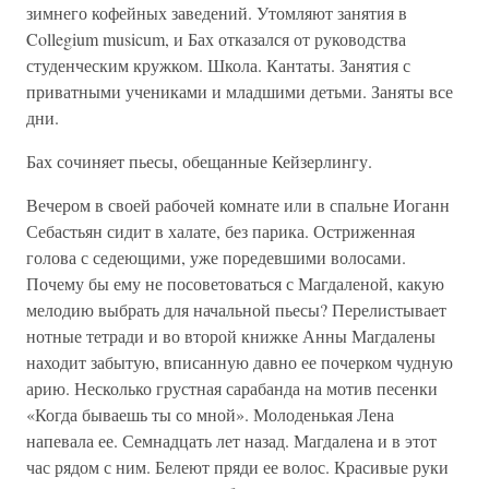
зимнего кофейных заведений. Утомляют занятия в
Collegium musicum, и Бах отказался от руководства
студенческим кружком. Школа. Кантаты. Занятия с
приватными учениками и младшими детьми. Заняты все
дни.
Бах сочиняет пьесы, обещанные Кейзерлингу.
Вечером в своей рабочей комнате или в спальне Иоганн
Себастьян сидит в халате, без парика. Остриженная
голова с седеющими, уже поредевшими волосами.
Почему бы ему не посоветоваться с Магдаленой, какую
мелодию выбрать для начальной пьесы? Перелистывает
нотные тетради и во второй книжке Анны Магдалены
находит забытую, вписанную давно ее почерком чудную
арию. Несколько грустная сарабанда на мотив песенки
«Когда бываешь ты со мной». Молоденькая Лена
напевала ее. Семнадцать лет назад. Магдалена и в этот
час рядом с ним. Белеют пряди ее волос. Красивые руки