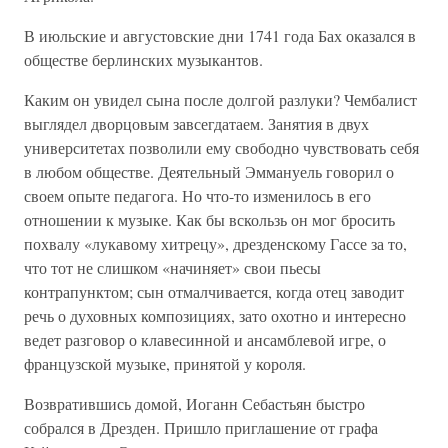
В июльские и августовские дни 1741 года Бах оказался в
обществе берлинских музыкантов.
Каким он увидел сына после долгой разлуки? Чембалист
выглядел дворцовым завсегдатаем. Занятия в двух
университетах позволили ему свободно чувствовать себя
в любом обществе. Деятельный Эммануель говорил о
своем опыте педагога. Но что-то изменилось в его
отношении к музыке. Как бы вскользь он мог бросить
похвалу «лукавому хитрецу», дрезденскому Гассе за то,
что тот не слишком «начиняет» свои пьесы
контрапунктом; сын отмалчивается, когда отец заводит
речь о духовных композициях, зато охотно и интересно
ведет разговор о клавесинной и ансамблевой игре, о
французской музыке, принятой у короля.
Возвратившись домой, Иоганн Себастьян быстро
собрался в Дрезден. Пришло приглашение от графа