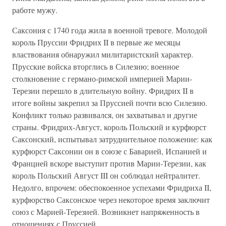
работе мужу.
Саксония с 1740 года жила в военной тревоге. Молодой
король Пруссии Фридрих II в первые же месяцы
властвования обнаружил милитаристский характер.
Прусские войска вторглись в Силезию; военное
столкновение с германо-римской империей Марии-
Терезии перешло в длительную войну. Фридрих II в
итоге войны закрепил за Пруссией почти всю Силезию.
Конфликт только развивался, он захватывал и другие
страны. Фридрих-Август, король Польский и курфюрст
Саксонский, испытывал затруднительное положение: как
курфюрст Саксонии он в союзе с Баварией, Испанией и
Францией вскоре выступит против Марии-Терезии, как
король Польский Август III он соблюдал нейтралитет.
Недолго, впрочем: обеспокоенное успехами Фридриха II,
курфюрство Саксонское через некоторое время заключит
союз с Марией-Терезией. Возникнет напряженность в
отношениях с Пруссией.