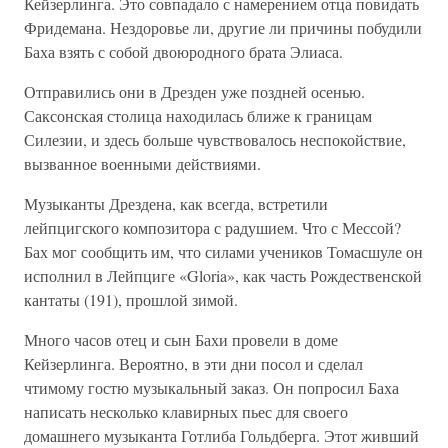
Кейзерлинга. Это совпадало с намерением отца повидать
Фридемана. Нездоровье ли, другие ли причины побудили
Баха взять с собой двоюродного брата Элиаса.
Отправились они в Дрезден уже поздней осенью.
Саксонская столица находилась ближе к границам
Силезии, и здесь больше чувствовалось неспокойствие,
вызванное военными действиями.
Музыканты Дрездена, как всегда, встретили
лейпцигского композитора с радушием. Что с Мессой?
Бах мог сообщить им, что силами учеников Томасшуле он
исполнил в Лейпциге «Gloria», как часть Рождественской
кантаты (191), прошлой зимой.
Много часов отец и сын Бахи провели в доме
Кейзерлинга. Вероятно, в эти дни посол и сделал
чтимому гостю музыкальный заказ. Он попросил Баха
написать несколько клавирных пьес для своего
домашнего музыканта Готлиба Гольдберга. Этот живший