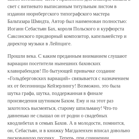
свет с витиевато выписанным титульным листом в
издании нюрнбергского типографского мастера
Бальтазара Шмидта, Автор был наименован полностью:
Иоганн Себастьян Бах, короля Польского и курфюрста
Саксонского придворный композитор, капельмейстер и
директор музыки в Лейпциге.
Прошли века. С каким преданным вниманием слушают
вариации посетители нынешних баховских
клавирабендов! По бытующей привычке создание
«Гольдберговских вариаций» связывается с назначением
их от бесеонницы Кейзерлингу! Возможно, это была
шутка графа, шутка, поддержанная в финале
произведения шутником Бахом. Ему и на этот раз
захотелось высмеяться, старому шпильману! Что-то
давненько не слышал он от родни о свадебных
кводлибетах в семьях Бахов. А в молодости, помнится,
он, Себастьян, и в книжку Магдаленхен вписал довольно
рискованную песенку... Теперь, при сочинении