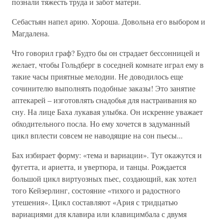
познали тяжесть труда и забот матери.
Себастьян напел арию. Хороша. Довольна его выбором и
Магдалена.
Что говорил граф? Будто бы он страдает бессонницей и
желает, чтобы Гольдберг в соседней комнате играл ему в
такие часы приятные мелодии. Не доводилось еще
сочинителю выполнять подобные заказы! Это занятие
аптекарей – изготовлять снадобья для настраивания ко
сну. На лице Баха лукавая улыбка. Он искренне уважает
обходительного посла. Но ему хочется в задуманный
цикл вплести совсем не наводящие на сон пьесы...
Бах избирает форму: «тема и вариации». Тут окажутся и
фугетта, и ариетта, и увертюра, и танцы. Рождается
большой цикл виртуозных пьес, создающий, как хотел
того Кейзерлинг, состояние «тихого и радостного
утешения». Цикл составляют «Ария с тридцатью
вариациями для клавира или клавицимбала с двумя