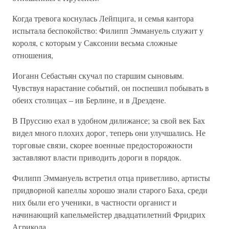
Когда тревога коснулась Лейпцига, и семья кантора
испытала беспокойство: Филипп Эммануель служит у
короля, с которым у Саксонии весьма сложные
отношения,
Иоганн Себастьян скучал по старшим сыновьям.
Чувствуя нарастание событий, он поспешил побывать в
обеих столицах – ив Берлине, и в Дрездене.
В Пруссию ехал в удобном дилижансе; за свой век Бах
видел много плохих дорог, теперь они улучшались. Не
торговые связи, скорее военные предосторожности
заставляют власти приводить дороги в порядок.
Филипп Эммануель встретил отца приветливо, артисты
придворной капеллы хорошо знали старого Баха, среди
них были его ученики, в частности органист и
начинающий капельмейстер двадцатилетний Фридрих
Агрикола.