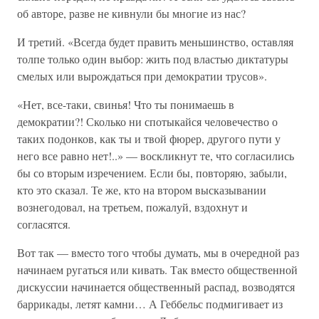
об авторе, разве не кивнули бы многие из нас?
И третий. «Всегда будет править меньшинство, оставляя
толпе только один выбор: жить под властью диктатуры
смелых или вырождаться при демократии трусов».
«Нет, все-таки, свинья! Что ты понимаешь в
демократии?! Сколько ни спотыкайся человечество о
таких подонков, как ты и твой фюрер, другого пути у
него все равно нет!..» — воскликнут те, что согласились
бы со вторым изречением. Если бы, повторяю, забыли,
кто это сказал. Те же, кто на втором высказывании
вознегодовал, на третьем, пожалуй, вздохнут и
согласятся.
Вот так — вместо того чтобы думать, мы в очередной раз
начинаем ругаться или кивать. Так вместо общественной
дискуссии начинается общественный распад, возводятся
баррикады, летят камни… А Геббельс подмигивает из