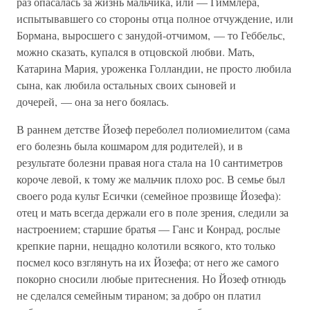
раз опасалась за жизнь мальчика, или — Гиммлера,
испытывавшего со стороны отца полное отчуждение, или
Бормана, выросшего с занудой-отчимом, — то Геббельс,
можно сказать, купался в отцовской любви. Мать,
Катарина Мария, уроженка Голландии, не просто любила
сына, как любила остальных своих сыновей и
дочерей, — она за него боялась.
В раннем детстве Йозеф переболел полиомиелитом (сама
его болезнь была кошмаром для родителей), и в
результате болезни правая нога стала на 10 сантиметров
короче левой, к тому же мальчик плохо рос. В семье был
своего рода культ Есички (семейное прозвище Йозефа):
отец и мать всегда держали его в поле зрения, следили за
настроением; старшие братья — Ганс и Конрад, рослые
крепкие парни, нещадно колотили всякого, кто только
посмел косо взглянуть на их Йозефа; от него же самого
покорно сносили любые притеснения. Но Йозеф отнюдь
не сделался семейным тираном; за добро он платил