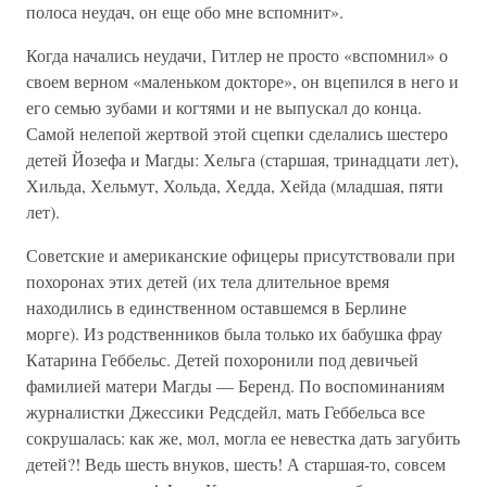
полоса неудач, он еще обо мне вспомнит».
Когда начались неудачи, Гитлер не просто «вспомнил» о
своем верном «маленьком докторе», он вцепился в него и
его семью зубами и когтями и не выпускал до конца.
Самой нелепой жертвой этой сцепки сделались шестеро
детей Йозефа и Магды: Хельга (старшая, тринадцати лет),
Хильда, Хельмут, Хольда, Хедда, Хейда (младшая, пяти
лет).
Советские и американские офицеры присутствовали при
похоронах этих детей (их тела длительное время
находились в единственном оставшемся в Берлине
морге). Из родственников была только их бабушка фрау
Катарина Геббельс. Детей похоронили под девичьей
фамилией матери Магды — Беренд. По воспоминаниям
журналистки Джессики Редсдейл, мать Геббельса все
сокрушалась: как же, мол, могла ее невестка дать загубить
детей?! Ведь шесть внуков, шесть! А старшая-то, совсем