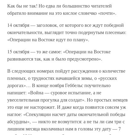
Как бы не так! Но едва ли большинство читателей
обратило внимание на это кислое словечко «почти».
14 октября — заголовок, от которого все ждут победной
окончательности, выглядит точно подернутым плесенью:
«Операции на Востоке идут по плану».
15 октября — то же самое: «Операции на Востоке
развиваются так, как и было предусмотрено».
В следующих номерах пойдут рассуждения о количестве
пленных, о трудностях начавшейся зимы, о «русских
дорогах»… В конце ноября Геббельс поучительно
напишет: «Война — суровое испытание, а не
увеселительная прогулка для солдат». Но простых немцев
это еще не насторожит. И даже когда появится совсем уж
наглое: «Спекуляции насчет даты окончательной победы
абсурдны», — никто не возмутится: а не ты ли сам три с
лишним месяца вколачивал нам в головы эту дату — 7