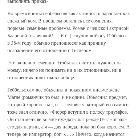
выполнять приказ».
Во время войны геббельсовская активность нарастает как
снежный ком. В прошлом остались все сомнения,
порывы, семейные проблемы. Роман с чешской актрисой
Бааровой (славянкой! —
Е.С.
), случившийся у Геббельса
в 38-м году, обычно преподносят как причину
осложнений его отношений с Гитлером.
Это, конечно, смешно. Чтобы так считать, нужно, по-
моему, ничего не понимать ни в их отношениях, ни в
отношениях политиков вообще.
Геббельс сам все объяснил в покаянном письме жене
Магде (романчик-то был, и не один). Объяснил предмет,
который хорошо знал, и — человеку, который его самого
тоже знал отлично. «Фюрер вступил в полосу триумфов.
Он стал меньше во мне нуждаться. Прежде Гесс «играл»
его для партии, а я — для народа, пока он был королем. А
теперь он император, бог! <…> Ничего, когда начнется