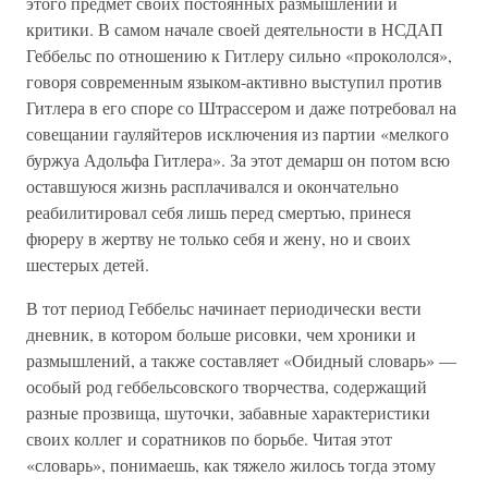
этого предмет своих постоянных размышлений и
критики. В самом начале своей деятельности в НСДАП
Геббельс по отношению к Гитлеру сильно «прокололся»,
говоря современным языком-активно выступил против
Гитлера в его споре со Штрассером и даже потребовал на
совещании гауляйтеров исключения из партии «мелкого
буржуа Адольфа Гитлера». За этот демарш он потом всю
оставшуюся жизнь расплачивался и окончательно
реабилитировал себя лишь перед смертью, принеся
фюреру в жертву не только себя и жену, но и своих
шестерых детей.
В тот период Геббельс начинает периодически вести
дневник, в котором больше рисовки, чем хроники и
размышлений, а также составляет «Обидный словарь» —
особый род геббельсовского творчества, содержащий
разные прозвища, шуточки, забавные характеристики
своих коллег и соратников по борьбе. Читая этот
«словарь», понимаешь, как тяжело жилось тогда этому