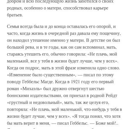
добром и всю последующую жизнь заботился о своих
родных, особенно о матери, способствовал карьере
братьев.
Семья всегда была и до конца оставалась его опорой, и
часто, когда жизнь в очередной раз давала ему пощечину,
он находил утешение именно у матери. В детстве он был
большой рева, и в те годы, как он сам вспоминал, мать,
стараясь утешить его, обычно говорила: «Не плачь, мой
маленький, все у тебя в жизни будет лучше, чем у всех».
Когда он подрос, мать в этой фразе изменила одно слово.
«Изменение было существенным», — писал по этому
поводу Геббельс Магде. Когда в 1921 году его первый
роман «Михаэль» был дружно отвергнут шестью
боннскими издательствами, он приехал в родной Рейдт
«грустный и недовольный», мать, так же целуя его,
повторяла: «Не плачь, мой маленький, что-нибудь у тебя в
жизни будет лучше, чем у всех». «Я тогда понял, что хотя
бы мать верит в меня, — писал Геббельс. — Боже мой!..