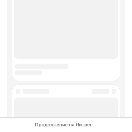
Магды Геббельс «Наводку» на один поразительный
документ дал мне покойный Лев Александрович
Безыменский еще девять лет тому назад. Я как раз
собиралась на книжную выставку в Лейпциг, и он
попросил своего старого друга,
Миф № 48. Берия лично виновен в
том, что накануне войны Сталину
постоянно направляли
дезинформацию, исходившую от
пресловутого агента Лицеист,
которым лично руководили высшие
иерархи нацистского рейха Гитлер
— Геббельс — Риббентроп
Продолжение на Литрес
Миф № 48. Берия лично виновен в том, что накануне