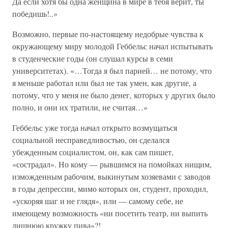
Да если хотя бы одна женщина в мире в тебя верит, ты
победишь!..»
Возможно, первые по-настоящему недобрые чувства к
окружающему миру молодой Геббельс начал испытывать
в студенческие годы (он слушал курсы в семи
университетах). «…Тогда я был парией… не потому, что
я меньше работал или был не так умен, как другие, а
потому, что у меня не было денег, которых у других было
полно, и они их тратили, не считая…»
Геббельс уже тогда начал открыто возмущаться
социальной несправедливостью, он сделался
убежденным социалистом, он, как сам пишет,
«сострадал». Но кому — рывшимся на помойках нищим,
изможденным рабочим, выкинутым хозяевами с заводов
в годы депрессии, мимо которых он, студент, проходил,
«ускоряя шаг и не глядя», или — самому себе, не
имеющему возможность «ни посетить театр, ни выпить
лишнюю кружку пива»?!