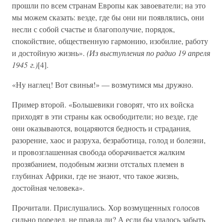
прошли по всем странам Европы как завоеватели; на это
мы можем сказать: везде, где бы они ни появлялись, они
несли с собой счастье и благополучие, порядок,
спокойствие, общественную гармонию, изобилие, работу
и достойную жизнь».
(Из выступления по радио 19 апреля
1945 г.)
[4].
«Ну наглец! Вот свинья!» — возмутимся мы дружно.
Пример второй. «Большевики говорят, что их войска
приходят в эти страны как освободители; но везде, где
они оказываются, воцаряются бедность и страдания,
разорение, хаос и разруха, безработица, голод и болезни,
и провозглашенная свобода оборачивается жалким
прозябанием, подобным жизни отсталых племен в
глубинах Африки, где не знают, что такое жизнь,
достойная человека».
Прочитали. Прислушались. Хор возмущенных голосов
сильно поредел, не правда ли? А если бы удалось забыть