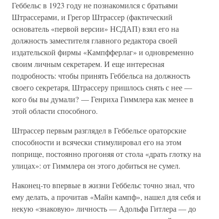
Геббельс в 1923 году не познакомился с братьями
Штрассерами, и Грегор Штрассер (фактический
основатель «первой версии» НСДАП) взял его на
должность заместителя главного редактора своей
издательской фирмы «Кампфферлаг» и одновременно
своим личным секретарем. И еще интересная
подробность: чтобы принять Геббельса на должность
своего секретаря, Штрассеру пришлось снять с нее —
кого бы вы думали? — Генриха Гиммлера как менее в
этой области способного.
Штрассер первым разглядел в Геббельсе ораторские
способности и всячески стимулировал его на этом
поприще, постоянно прогоняя от стола «драть глотку на
улицах»: от Гиммлера он этого добиться не сумел.
Наконец-то впервые в жизни Геббельс точно знал, что
ему делать, а прочитав «Майн кампф», нашел для себя и
некую «знаковую» личность — Адольфа Гитлера — до