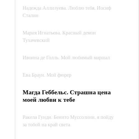
Надежда Аллилуева. Люблю тебя, Иосиф
Сталин
Мария Игнатьева. Красный демон
Тухачевский
Ивонна де Голль. Мой любимый маршал
Ева Браун. Мой фюрер
Магда Геббельс. Страшна цена
моей любви к тебе
Ракела Гуиди. Бенито Муссолини, я пойду
за тобой на край света