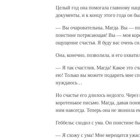
Целый год она помогала главному нац
документы, и к концу этого года он б
— Вы очаровательны, Магда. Вы — пот
поистине потрясающая! Вы — моя коро
ощущение счастья. Я буду вас очень с
Она, конечно, позволила, и его охвати
— Я так счастлив, Магда! Какое это 
ею! Только вы можете подарить мне сп
нуждаюсь…
Но счастье его длилось недолго. Чере
коротенькое письмо. Магда, давая понят
ним навсегда. Теперь она не звонила е
Геббельс сходил с ума. Он поистине бы
— Я схожу с ума! Мне мерещатся ужас