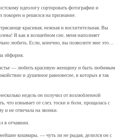
истскому идеологу сортировать фотографии и
ыл покорен и решился на признание.
рясающе красивая, нежная и восхитительная. Вы
лева! Я как в волшебном сне, меня наполняет
ильно любить. Если, конечно, вы позволите мне это…
ла эйфория.
счастье — любить красивую женщину и быть любимым
окойствие и душевное равновесие, в которых я так
з несколько недель он получил от возлюбленной
ь, что изнывает от слез, тоски и боли, прощалась с
му и не отвечала на звонки.
л в отчаянии.
нейшие кошмары, — чуть ли не рыдая, делился он с