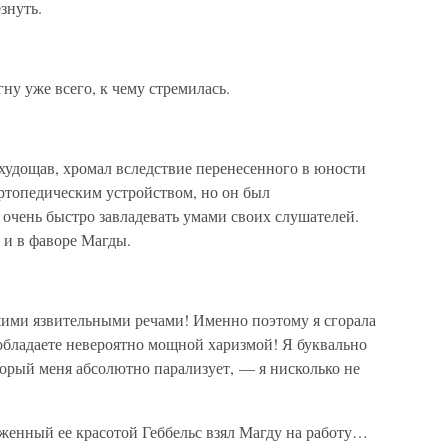
знуть.
ну уже всего, к чему стремилась.
худощав, хромал вследствие перенесенного в юности
ртопедическим устройством, но он был
чень быстро завладевать умами своих слушателей.
 и в фаворе Магды.
ими язвительными речами! Именно поэтому я сгорала
обладаете невероятно мощной харизмой! Я буквально
орый меня абсолютно парализует, — я нисколько не
енный ее красотой Геббельс взял Магду на работу…