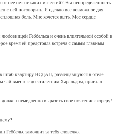
от нее нет никаких известий? Эта неопределенность
лжен с ней поговорить. Я сделаю все возможное для
 сплошная боль. Мне хочется выть. Мое сердце
 любовницей Геббельса и очень влиятельной особой в
орое время ей предстояла встреча с самым главным
 в штаб-квартиру НСДАП, размещавшуюся в отеле
ам чай вместе с десятилетним Харальдом, приехал
 должен немедленно выразить свое почтение фюреру!
 нему?
н Геббельс замолвит за тебя словечко.