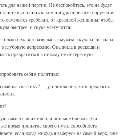
ть для нашей партии. Не беспокойтесь, это не будет
 станете выполнять какие-нибудь почетные поручения,
Кто осмелится требовать от красивой женщины, чтобы
куда быстрее, и скука улетучится.
только недавно развелась с мужем, скучала, не знала,
сь в глубокую депрессию. Она жила в роскоши и
оялась превратиться в никому не интересную
опробовать себя в политике!
 символа свастику? — уточнила она, хотя прекрасно
чности.
ми?
ую смысл ваших идей, и они мне близки. Эта
о же время принятие своего пути, способность
аете, если когда-нибудь я взберусь на самый верх, мне