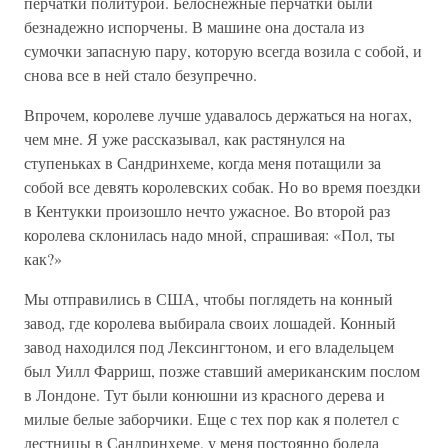
перчатки политурой. Белоснежные перчатки были
безнадежно испорчены. В машине она достала из
сумочки запасную пару, которую всегда возила с собой, и
снова все в ней стало безупречно.
Впрочем, королеве лучше удавалось держаться на ногах,
чем мне. Я уже рассказывал, как растянулся на
ступеньках в Сандринхеме, когда меня потащили за
собой все девять королевских собак. Но во время поездки
в Кентукки произошло нечто ужасное. Во второй раз
королева склонилась надо мной, спрашивая: «Пол, ты
как?»
Мы отправились в США, чтобы поглядеть на конный
завод, где королева выбирала своих лошадей. Конный
завод находился под Лексингтоном, и его владельцем
был Уилл Фарриш, позже ставший американским послом
в Лондоне. Тут были конюшни из красного дерева и
милые белые заборчики. Еще с тех пор как я полетел с
лестницы в Сандринхеме, у меня постоянно болела