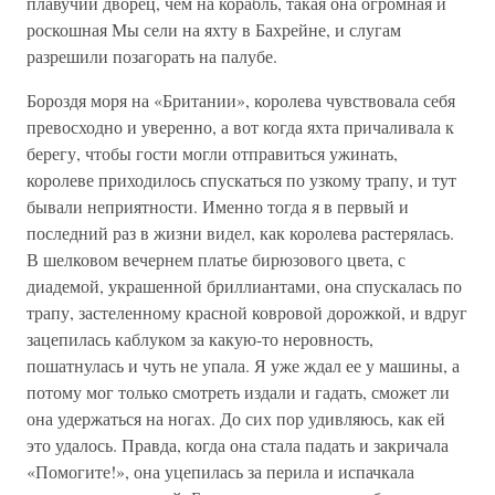
плавучий дворец, чем на корабль, такая она огромная и
роскошная Мы сели на яхту в Бахрейне, и слугам
разрешили позагорать на палубе.
Бороздя моря на «Британии», королева чувствовала себя
превосходно и уверенно, а вот когда яхта причаливала к
берегу, чтобы гости могли отправиться ужинать,
королеве приходилось спускаться по узкому трапу, и тут
бывали неприятности. Именно тогда я в первый и
последний раз в жизни видел, как королева растерялась.
В шелковом вечернем платье бирюзового цвета, с
диадемой, украшенной бриллиантами, она спускалась по
трапу, застеленному красной ковровой дорожкой, и вдруг
зацепилась каблуком за какую-то неровность,
пошатнулась и чуть не упала. Я уже ждал ее у машины, а
потому мог только смотреть издали и гадать, сможет ли
она удержаться на ногах. До сих пор удивляюсь, как ей
это удалось. Правда, когда она стала падать и закричала
«Помогите!», она уцепилась за перила и испачкала