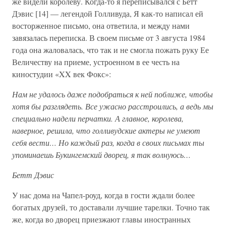
же видели королеву. Когда-то я переписывался с Бетт
Дэвис [14] — легендой Голливуда, Я как-то написал ей
восторженное письмо, она ответила, и между нами
завязалась переписка. В своем письме от 3 августа 1984
года она жаловалась, что так и не смогла пожать руку Ее
Величеству на приеме, устроенном в ее честь на
киностудии «XX век Фокс»:
Нам не удалось даже подобраться к ней поближе, чтобы
хотя бы разглядеть. Все ужасно расстроились, а ведь мы
специально надели перчатки. А главное, королева,
наверное, решила, что голливудские актеры не умеют
себя вести… Но каждый раз, когда в своих письмах ты
упоминаешь Букингемский дворец, я так волнуюсь…
Бетт Дэвис
У нас дома на Чапел-роуд, когда в гости ждали более
богатых друзей, то доставали лучшие тарелки. Точно так
же, когда во дворец приезжают главы иностранных