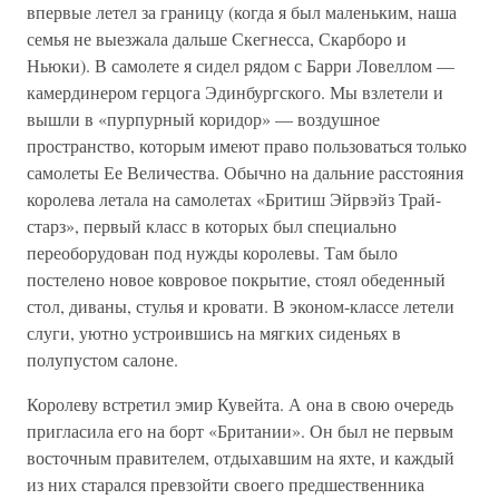
впервые летел за границу (когда я был маленьким, наша
семья не выезжала дальше Скегнесса, Скарборо и
Ньюки). В самолете я сидел рядом с Барри Ловеллом —
камердинером герцога Эдинбургского. Мы взлетели и
вышли в «пурпурный коридор» — воздушное
пространство, которым имеют право пользоваться только
самолеты Ее Величества. Обычно на дальние расстояния
королева летала на самолетах «Бритиш Эйрвэйз Трай-
старз», первый класс в которых был специально
переоборудован под нужды королевы. Там было
постелено новое ковровое покрытие, стоял обеденный
стол, диваны, стулья и кровати. В эконом-классе летели
слуги, уютно устроившись на мягких сиденьях в
полупустом салоне.
Королеву встретил эмир Кувейта. А она в свою очередь
пригласила его на борт «Британии». Он был не первым
восточным правителем, отдыхавшим на яхте, и каждый
из них старался превзойти своего предшественника