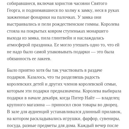
собиравшиеся, включая хористов часовни Святого
Георга, и поднимавшиеся по холму к замку, неся в руках
зажженные фонарики на палочках. У замка они
выстраивались и пели рождественские гимны. Королева
стояла на покрытых ковром ступеньках монаршего
выхода из замка, пила глинтвейн и наслаждалась
атмосферой праздника. Ее могло утешать одно то, что ей
не надо было самой упаковывать подарки — это была
обязанность ее лакеев.
Было приятно хотя бы так участвовать в раздаче
подарков. Казалось, что ты разделяешь радость
королевских детей и других членов королевской семьи,
которым эти подарки предназначены. Королева выбирала
подарки в начале декабря, когда Питер Найт — владелец
крупного магазина — приносил свои товары во дворец.
В зале для аудиенций устанавливался длинный прилавок,
на котором раскладывались игрушки, фарфор, сувениры,
посуда, разные предметы для дома. Каждый вечер после