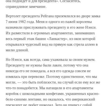
она подойдет и для президента». Согласитесь,
справедливое замечание.
Вертолет президента Рейгана приземлился во дворе замка
7 июня 1982 года. Меня и одного из пажей королевы
назначили прислуживать президенту и его жене Нэнси.
Их разместили в огромных апартаментах, занимавших
весь первый этаж башни «Ланкастер», из окон которой
открывался чудесный вид на прямую как стрела аллею в
милю длиной.
Но Нэнси, как всегда, сама ухаживала за своим мужем.
Президенту не нужны были лакеи, потому что она
никогда его не покидала, а вся его одежда совсем не
измялась при перевозке. Поэтому единственное, что мы
могли, — это быть поблизости, на случай если ему все же
что-то понадобится. Мы натащили в его апартаменты
коробок с шоколадными конфетами, украшенных красно-
бело-синими лентами, но оказалось, что американский
президент не любит шоколад. Зато он привез с собой