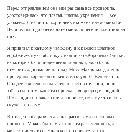
Перед отправлением она еще раз сама все проверила,
удостоверилась, что платья, шляпы, украшения — все
уложено. Я начистил коричневые кожаные чемоданы Ее
Величества и до блеска натер металлические пластины на
них.
Я привязал к каждому чемодану и к каждой шляпной
коробке желтую табличку с надписью «Королева» (нитки,
на которых были подвешены таблички, надо было
отмерить одинаковой длины). Мисс Макдональд лично
проверила, хорошо ли я начистил обувь Ее Величества.
Она действительно была очень требовательной, но не
забывала о том, как сама приехала во дворец из родной
Шотландии и плакала ночи напролет, потому что очень
скучала по дому.
В тот день она развлекала нас рассказами о прошлых
поездках. Может быть, мы слишком развеселились, а
может, виновато шампанское, но в итоге, как ни