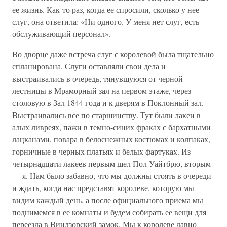
ее жизнь. Как-то раз, когда ее спросили, сколько у нее
слуг, она ответила: «Ни одного. У меня нет слуг, есть
обслуживающий персонал».
Во дворце даже встреча слуг с королевой была тщательно
спланирована. Слуги оставляли свои дела и
выстраивались в очередь, тянувшуюся от черной
лестницы в Мраморный зал на первом этаже, через
столовую в Зал 1844 года и к дверям в Поклонный зал.
Выстраивались все по старшинству. Тут были лакеи в
алых ливреях, пажи в темно-синих фраках с бархатными
лацканами, повара в белоснежных костюмах и колпаках,
горничные в черных платьях и белых фартуках. Из
четырнадцати лакеев первым шел Пол Уайтбрю, вторым
— я. Нам было забавно, что мы должны стоять в очереди
и ждать, когда нас представят королеве, которую мы
видим каждый день, а после официального приема мы
поднимемся в ее комнаты и будем собирать ее вещи для
переезда в Виндзорский замок. Мы к королеве давно