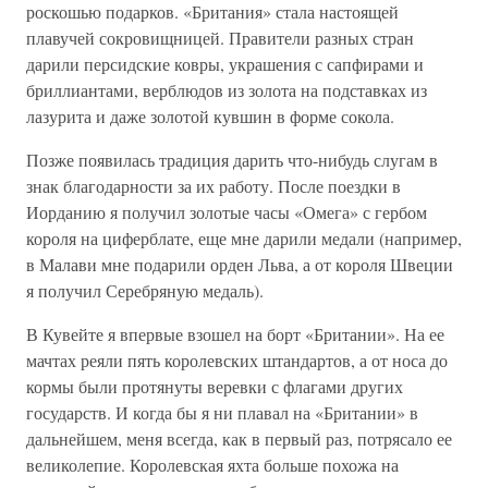
роскошью подарков. «Британия» стала настоящей
плавучей сокровищницей. Правители разных стран
дарили персидские ковры, украшения с сапфирами и
бриллиантами, верблюдов из золота на подставках из
лазурита и даже золотой кувшин в форме сокола.
Позже появилась традиция дарить что-нибудь слугам в
знак благодарности за их работу. После поездки в
Иорданию я получил золотые часы «Омега» с гербом
короля на циферблате, еще мне дарили медали (например,
в Малави мне подарили орден Льва, а от короля Швеции
я получил Серебряную медаль).
В Кувейте я впервые взошел на борт «Британии». На ее
мачтах реяли пять королевских штандартов, а от носа до
кормы были протянуты веревки с флагами других
государств. И когда бы я ни плавал на «Британии» в
дальнейшем, меня всегда, как в первый раз, потрясало ее
великолепие. Королевская яхта больше похожа на