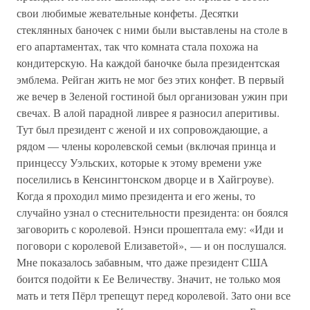
свои любимые жевательные конфеты. Десятки
стеклянных баночек с ними были выставлены на столе в
его апартаментах, так что комната стала похожа на
кондитерскую. На каждой баночке была президентская
эмблема. Рейган жить не мог без этих конфет. В первый
же вечер в Зеленой гостиной был организован ужин при
свечах. В алой парадной ливрее я разносил аперитивы.
Тут был президент с женой и их сопровождающие, а
рядом — члены королевской семьи (включая принца и
принцессу Уэльских, которые к этому времени уже
поселились в Кенсингтонском дворце и в Хайгроуве).
Когда я проходил мимо президента и его жены, то
случайно узнал о стеснительности президента: он боялся
заговорить с королевой. Нэнси прошептала ему: «Иди и
поговори с королевой Елизаветой», — и он послушался.
Мне показалось забавным, что даже президент США
боится подойти к Ее Величеству. Значит, не только моя
мать и тетя Пёрл трепещут перед королевой. Зато они все