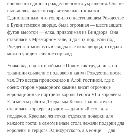
вообще ни единого рождественского украшения. Она не
выставляла даже поздравительные открытки.
Единственным, что говорило о наступающем Рождестве
в Букингемском дворце, была огромная — шестнадцати
футов высотой — елка, привозимая из Виндзора. Она
ставилась в Мраморном зале, и до сих пор, если под
Рождество заглянуть в сводчатые окна дворца, то вдали
можно увидеть сияние гирлянд.
Упаковку, над которой мы с Полом так трудились, по
традиции срывали с подарков в канун Рождества после
чая. Это всегда происходило в Алой гостиной, где с
обеих сторон мраморного камина висят огромные
коронационные портреты короля Георга VI и королевы
Елизаветы работы Джеральда Келли. Пышная елка
ставилась в эркере, а рядом — длинный стол для
подарков. Красные ленточки отделяли подарки для
каждого гостя; в самом начале стола лежали подарки для
королевы и герцога Эдинбургского, а в конце — для