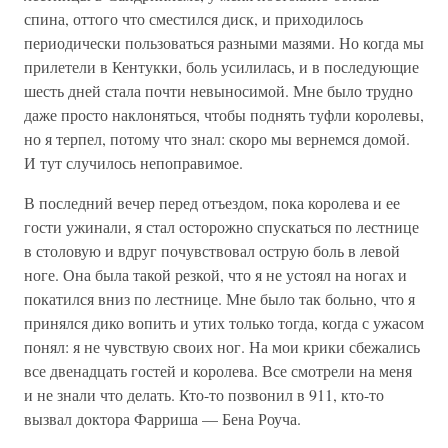
спина, оттого что сместился диск, и приходилось
периодически пользоваться разными мазями. Но когда мы
прилетели в Кентукки, боль усилилась, и в последующие
шесть дней стала почти невыносимой. Мне было трудно
даже просто наклоняться, чтобы поднять туфли королевы,
но я терпел, потому что знал: скоро мы вернемся домой.
И тут случилось непоправимое.
В последний вечер перед отъездом, пока королева и ее
гости ужинали, я стал осторожно спускаться по лестнице
в столовую и вдруг почувствовал острую боль в левой
ноге. Она была такой резкой, что я не устоял на ногах и
покатился вниз по лестнице. Мне было так больно, что я
принялся дико вопить и утих только тогда, когда с ужасом
понял: я не чувствую своих ног. На мои крики сбежались
все двенадцать гостей и королева. Все смотрели на меня
и не знали что делать. Кто-то позвонил в 911, кто-то
вызвал доктора Фарриша — Бена Роуча.