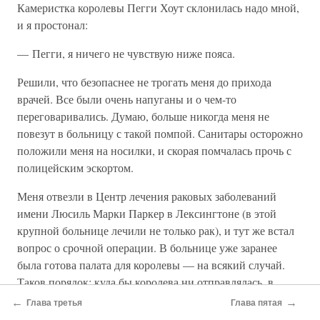
Камеристка королевы Пегги Хоут склонилась надо мной,
и я простонал:
— Пегги, я ничего не чувствую ниже пояса.
Решили, что безопаснее не трогать меня до прихода
врачей. Все были очень напуганы и о чем-то
переговаривались. Думаю, больше никогда меня не
повезут в больницу с такой помпой. Санитары осторожно
положили меня на носилки, и скорая помчалась прочь с
полицейским эскортом.
Меня отвезли в Центр лечения раковых заболеваний
имени Люсиль Марки Паркер в Лексингтоне (в этой
крупной больнице лечили не только рак), и тут же встал
вопрос о срочной операции. В больнице уже заранее
была готова палата для королевы — на всякий случай.
Таков порядок: куда бы королева ни отправлялась, в
ближайшей больнице для нее всегда готова палата.
←
→
Глава третья
Глава пятая
Думаю, это был первый случай в истории, когда больной