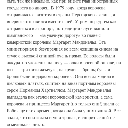
быть так же идеально, как при визите глав иностранных
государств во дворец. В 1979 году, когда королева
отправилась с визитом в страны Персидского залива, я
впервые отправился вместе с ней. Утром, перед тем как
отправиться в аэропорт, по традиции слуги выпили
шампанского — «за удачную дорогу» во главе с
камеристкой королевы Маргарет Макдональд. Эта
миниатюрная и безупречная во всем женщина сидела на
стуле с высокой спинкой очень прямо. Ее волосы были
аккуратно уложены, на носу — очки в роговой оправе, на
шее — три нити жемчуга, на груди — брошь; бусы и
брошь были подарками королевы. Она всегда ходила в
шелковых платьях, сшитых на заказ портным королевы
сэром Норманом Хартнеллом. Маргарет Макдональд
выглядела как эталон королевской камеристки, а сама
королева и принцесса Маргарет (но только они!) звали ее
Бобо еще с тех времен, когда она была у них нянькой. Все
знали, что она «глаза и уши трона», и спорить с ней не
осмеливался никто.