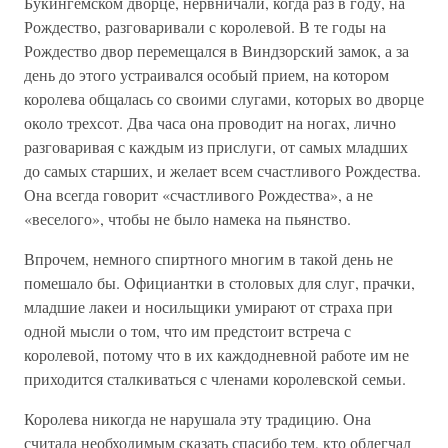
Букингемском дворце, нервничали, когда раз в году, на
Рождество, разговаривали с королевой. В те годы на
Рождество двор перемещался в Виндзорский замок, а за
день до этого устраивался особый прием, на котором
королева общалась со своими слугами, которых во дворце
около трехсот. Два часа она проводит на ногах, лично
разговаривая с каждым из прислуги, от самых младших
до самых старших, и желает всем счастливого Рождества.
Она всегда говорит «счастливого Рождества», а не
«веселого», чтобы не было намека на пьянство.
Впрочем, немного спиртного многим в такой день не
помешало бы. Официантки в столовых для слуг, прачки,
младшие лакеи и носильщики умирают от страха при
одной мысли о том, что им предстоит встреча с
королевой, потому что в их каждодневной работе им не
приходится сталкиваться с членами королевской семьи.
Королева никогда не нарушала эту традицию. Она
считала необходимым сказать спасибо тем, кто облегчал