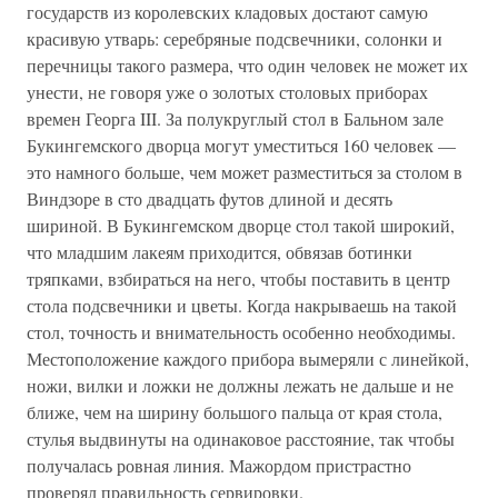
государств из королевских кладовых достают самую
красивую утварь: серебряные подсвечники, солонки и
перечницы такого размера, что один человек не может их
унести, не говоря уже о золотых столовых приборах
времен Георга III. За полукруглый стол в Бальном зале
Букингемского дворца могут уместиться 160 человек —
это намного больше, чем может разместиться за столом в
Виндзоре в сто двадцать футов длиной и десять
шириной. В Букингемском дворце стол такой широкий,
что младшим лакеям приходится, обвязав ботинки
тряпками, взбираться на него, чтобы поставить в центр
стола подсвечники и цветы. Когда накрываешь на такой
стол, точность и внимательность особенно необходимы.
Местоположение каждого прибора вымеряли с линейкой,
ножи, вилки и ложки не должны лежать не дальше и не
ближе, чем на ширину большого пальца от края стола,
стулья выдвинуты на одинаковое расстояние, так чтобы
получалась ровная линия. Мажордом пристрастно
проверял правильность сервировки.