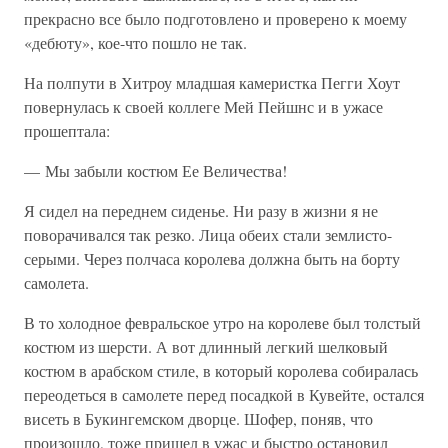
прекрасно все было подготовлено и проверено к моему
«дебюту», кое-что пошло не так.
На полпути в Хитроу младшая камеристка Пегги Хоут
повернулась к своей коллеге Мей Пейшнс и в ужасе
прошептала:
— Мы забыли костюм Ее Величества!
Я сидел на переднем сиденье. Ни разу в жизни я не
поворачивался так резко. Лица обеих стали землисто-
серыми. Через полчаса королева должна быть на борту
самолета.
В то холодное февральское утро на королеве был толстый
костюм из шерсти. А вот длинный легкий шелковый
костюм в арабском стиле, в который королева собиралась
переодеться в самолете перед посадкой в Кувейте, остался
висеть в Букингемском дворце. Шофер, поняв, что
произошло, тоже пришел в ужас и быстро остановил