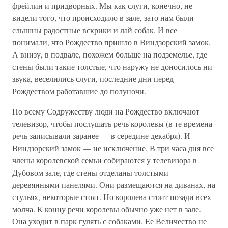
фрейлин и придворных. Мы как слуги, конечно, не
видели того, что происходило в зале, зато нам были
слышны радостные вскрики и лай собак. И все
понимали, что Рождество пришло в Виндзорский замок.
А внизу, в подвале, похожем больше на подземелье, где
стены были такие толстые, что наружу не доносилось ни
звука, веселились слуги, последние дни перед
Рождеством работавшие до полуночи.
По всему Содружеству люди на Рождество включают
телевизор, чтобы послушать речь королевы (в те времена
речь записывали заранее — в середине декабря). И
Виндзорский замок — не исключение. В три часа дня все
члены королевской семьи собираются у телевизора в
Дубовом зале, где стены отделаны толстыми
деревянными панелями. Они размещаются на диванах, на
стульях, некоторые стоят. Но королева стоит позади всех
молча. К концу речи королевы обычно уже нет в зале.
Она уходит в парк гулять с собаками. Ее Величество не