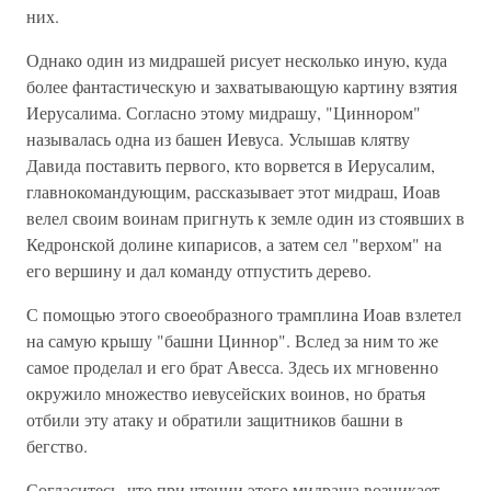
них.
Однако один из мидрашей рисует несколько иную, куда
более фантастическую и захватывающую картину взятия
Иерусалима. Согласно этому мидрашу, "Циннором"
называлась одна из башен Иевуса. Услышав клятву
Давида поставить первого, кто ворвется в Иерусалим,
главнокомандующим, рассказывает этот мидраш, Иоав
велел своим воинам пригнуть к земле один из стоявших в
Кедронской долине кипарисов, а затем сел "верхом" на
его вершину и дал команду отпустить дерево.
С помощью этого своеобразного трамплина Иоав взлетел
на самую крышу "башни Циннор". Вслед за ним то же
самое проделал и его брат Авесса. Здесь их мгновенно
окружило множество иевусейских воинов, но братья
отбили эту атаку и обратили защитников башни в
бегство.
Согласитесь, что при чтении этого мидраша возникает