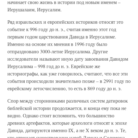
начинает свою жизнь в истории под новым именем –
Иерушалаим, Иерусалим.
Ряд израильских и европейских историков относят это
событие к 996 году до н. э., считая именно этот год
первым годом царствования Давида в Иерусалиме.
Именно на основе их мнения в 1996 году было
отпраздновано 3000-летие Иерусалима. Другие
исследователи называют иную дату завоевания Давидом
Иерусалима – 998 год до н. э. Еврейские же
историографы, как уже говорилось, считают, что все эти
события происходили значительно позже – в 2991 году по
еврейскому летосчислению, то есть в 869 году до н. э.
Спор между сторонниками различных систем датировок
библейской истории продолжается, и конца ему пока не
видно. Однако стоит вспомнить, что большинство
древних артефактов, которые археологи относят к эпохе
Давида, датируются именно IX, а не X веком до н. э. Те,
кто отрицает существование царей Давида и Соломона