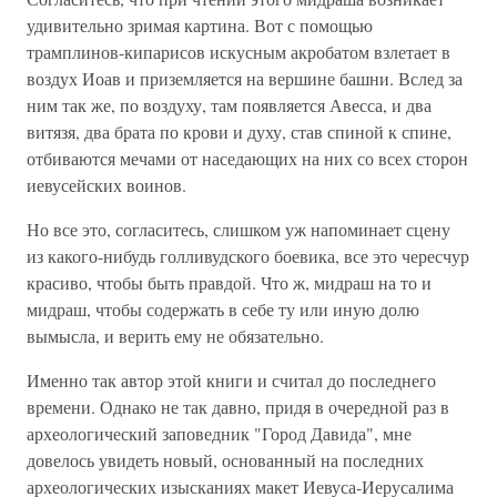
удивительно зримая картина. Вот с помощью
трамплинов-кипарисов искусным акробатом взлетает в
воздух Иоав и приземляется на вершине башни. Вслед за
ним так же, по воздуху, там появляется Авесса, и два
витязя, два брата по крови и духу, став спиной к спине,
отбиваются мечами от наседающих на них со всех сторон
иевусейских воинов.
Но все это, согласитесь, слишком уж напоминает сцену
из какого-нибудь голливудского боевика, все это чересчур
красиво, чтобы быть правдой. Что ж, мидраш на то и
мидраш, чтобы содержать в себе ту или иную долю
вымысла, и верить ему не обязательно.
Именно так автор этой книги и считал до последнего
времени. Однако не так давно, придя в очередной раз в
археологический заповедник "Город Давида", мне
довелось увидеть новый, основанный на последних
археологических изысканиях макет Иевуса-Иерусалима