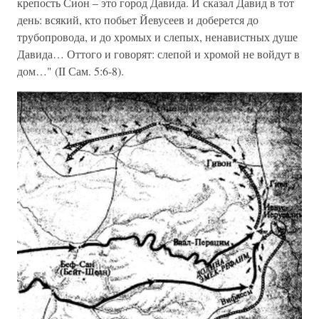
крепость Сион – это город Давида. И сказал Давид в тот
день: всякий, кто побьет Йевусеев и доберется до
трубопровода, и до хромых и слепых, ненавистных душе
Давида… Оттого и говорят: слепой и хромой не войдут в
дом…" (II Сам. 5:6-8).