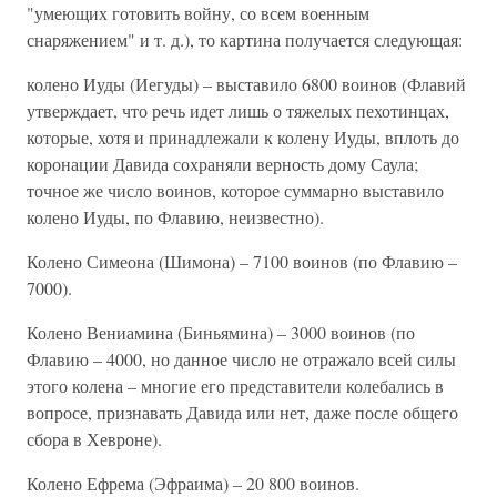
"умеющих готовить войну, со всем военным
снаряжением" и т. д.), то картина получается следующая:
колено Иуды (Иегуды) – выставило 6800 воинов (Флавий
утверждает, что речь идет лишь о тяжелых пехотинцах,
которые, хотя и принадлежали к колену Иуды, вплоть до
коронации Давида сохраняли верность дому Саула;
точное же число воинов, которое суммарно выставило
колено Иуды, по Флавию, неизвестно).
Колено Симеона (Шимона) – 7100 воинов (по Флавию –
7000).
Колено Вениамина (Биньямина) – 3000 воинов (по
Флавию – 4000, но данное число не отражало всей силы
этого колена – многие его представители колебались в
вопросе, признавать Давида или нет, даже после общего
сбора в Хевроне).
Колено Ефрема (Эфраима) – 20 800 воинов.