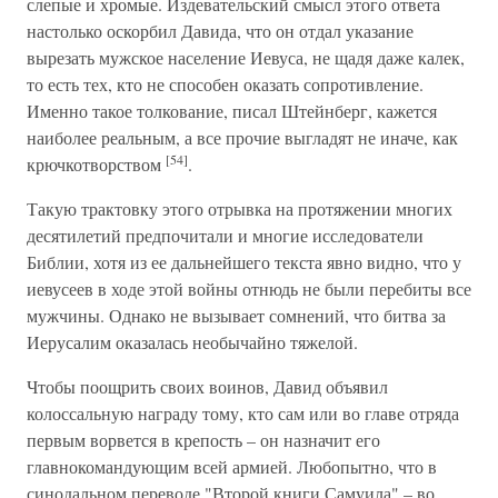
слепые и хромые. Издевательский смысл этого ответа
настолько оскорбил Давида, что он отдал указание
вырезать мужское население Иевуса, не щадя даже калек,
то есть тех, кто не способен оказать сопротивление.
Именно такое толкование, писал Штейнберг, кажется
наиболее реальным, а все прочие выгладят не иначе, как
[54]
крючкотворством
.
Такую трактовку этого отрывка на протяжении многих
десятилетий предпочитали и многие исследователи
Библии, хотя из ее дальнейшего текста явно видно, что у
иевусеев в ходе этой войны отнюдь не были перебиты все
мужчины. Однако не вызывает сомнений, что битва за
Иерусалим оказалась необычайно тяжелой.
Чтобы поощрить своих воинов, Давид объявил
колоссальную награду тому, кто сам или во главе отряда
первым ворвется в крепость – он назначит его
главнокомандующим всей армией. Любопытно, что в
синодальном переводе "Второй книги Самуила" – во