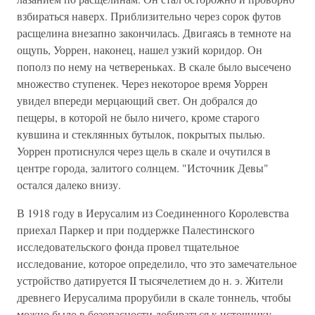
взбираться наверх. Приблизительно через сорок футов
расщелина внезапно закончилась. Двигаясь в темноте на
ощупь, Уоррен, наконец, нашел узкий коридор. Он
пополз по нему на четвереньках. В скале было высечено
множество ступенек. Через некоторое время Уоррен
увидел впереди мерцающий свет. Он добрался до
пещеры, в которой не было ничего, кроме старого
кувшина и стеклянных бутылок, покрытых пылью.
Уоррен протиснулся через щель в скале и очутился в
центре города, залитого солнцем. "Источник Девы"
остался далеко внизу.
В 1918 году в Иерусалим из Соединенного Королевства
приехал Паркер и при поддержке Палестинского
исследовательского фонда провел тщательное
исследование, которое определило, что это замечательное
устройство датируется II тысячелетием до н. э. Жители
древнего Иерусалима прорубили в скале тоннель, чтобы
можно было в безопасности добираться к источнику.