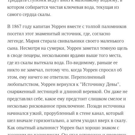
котором собирается чистая ключевая вода, текущая из
самого сердца скалы.
В 1867 году капитан Уоррен вместе с толпой паломников
посетил этот знаменитый источник, где, согласно
легенде, Мария стирала свивальники своего маленького
сына. Несмотря на сумерки, Уоррен заметил темную щель
в своде пещеры, несколькими ярдами выше того места,
где из скалы вытекала вода. По-видимому, раньше ее
никто не замечал, потому что, когда Уоррен спросил об
этом, ему ничего не ответили. Переполненный
любопытством, Уоррен вернулся к "Источнику Девы",
снаряженный лестницей и длинной веревкой. Он даже не
представлял себе, какое ему предстоит слишком смелое и
несколько рискованное приключение. Позади источника
начинался узкий, прорубленный в стене канал, который
шел вначале горизонтально, а затем уходил вверх в скалу.
Как опытный альпинист Уоррен был хорошо знаком с
лазанием по расщелинам. Он стал осторожно и проворно