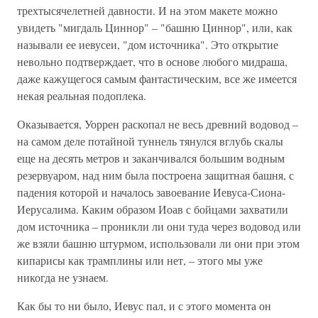
трехтысячелетней давности. И на этом макете можно
увидеть "мигдаль Циннор" – "башню Циннор", или, как
называли ее иевусеи, "дом источника". Это открытие
невольно подтверждает, что в основе любого мидраша,
даже кажущегося самым фантастическим, все же имеется
некая реальная подоплека.
Оказывается, Уоррен раскопал не весь древний водовод –
на самом деле потайной туннель тянулся вглубь скалы
еще на десять метров и заканчивался большим водным
резервуаром, над ним была построена защитная башня, с
падения которой и началось завоевание Иевуса-Сиона-
Иерусалима. Каким образом Иоав с бойцами захватили
дом источника – проникли ли они туда через водовод или
же взяли башню штурмом, использовали ли они при этом
кипарисы как трамплины или нет, – этого мы уже
никогда не узнаем.
Как бы то ни было, Иевус пал, и с этого момента он