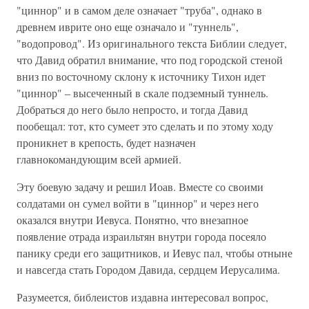
"циннор" и в самом деле означает "труба", однако в
древнем иврите оно еще означало и "туннель",
"водопровод". Из оригинального текста Библии следует,
что Давид обратил внимание, что под городской стеной
вниз по восточному склону к источнику Тихон идет
"циннор" – высеченный в скале подземный туннель.
Добраться до него было непросто, и тогда Давид
пообещал: тот, кто сумеет это сделать и по этому ходу
проникнет в крепость, будет назначен
главнокомандующим всей армией.
Эту боевую задачу и решил Иоав. Вместе со своими
солдатами он сумел войти в "циннор" и через него
оказался внутри Иевуса. Понятно, что внезапное
появление отрада израильтян внутри города посеяло
панику среди его защитников, и Иевус пал, чтобы отныне
и навсегда стать Городом Давида, сердцем Иерусалима.
Разумеется, библеистов издавна интересовал вопрос,