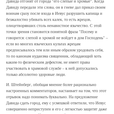
Давида отгонят от города "его слепые и хромые". Когда
Давиду передали эти слова, он в гневе дал приказ своим
воинам сразу после входа в Иевус разрушить капища и
безжалостно убивать всех калек, то есть жрецов,
олицетворявших столь ненавистное язычество. С этой
точки зрения становится понятной фраза "Посему и
говорится: слепой и хромой не войдет в дом Господень" –
если во многих языческих культах жрецам
предписывалось тем или иным образом уродовать себя,
то по канонам иудаизма священник, обладающий хоть
каким-то физическим дефектом, не имеет права
участвовать в храмовой службе – к ней допускались
только абсолютно здоровые люди.
И. Штейнберг, обобщая мнение более рационально
настроенных комментаторов, настаивает на том, что этот
отрывок надо понимать буквально. На предложение
Давида сдать город, ему с усмешкой ответили, что Иевус
совершенно неприступен и его с легкостью защитят даже