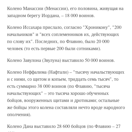
Колено Манассии (Менассии), его половина, живущая на
западном берегу Иордана, – 18 000 воинов.
Колено Иссахара прислало, согласно "Хроникону", "200
начальников" и "всех соплеменников их, действующих
по слову их". Последних, по Флавию, было 20 000
человек (то есть первые 200 были сотниками).
Колено Завулона (Звулуна) выставило 50 000 воинов.
Колено Неффалима (Нафтали) – "тысячу начальствующих
и с ними, со щитом и копьем, тридцать семь тысяч", то
есть суммарно 38 000 воинов (по Флавию, "тысяча
начальствующих" – это тысяча хорошо обученных
бойцов, вооруженных щитами и дротиками; остальные
же бойцы этого колена составляли нечто вроде народного
ополчения).
Колено Дана выставило 28 600 бойцов (по Флавию – 27