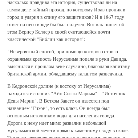
насколько правдива эта история, существовал ли на
самом деле тайный проход, по которому Иоав проник в
город и ударил в спину его защитников? И в 1867 году
ответ на него вроде бы был получен. Вот как пишет об
этом Вернер Келлер в своей считающейся почти
классической "Библии как история":
"Невероятный способ, при помощи которого строго
охраняемая крепость Иерусалима попала в руки Давида,
выяснился в прошлом веке случайно, благодаря капитану
британской армии, обладавшему талантом разведчика.
В Кедронской долине (к востоку от Иерусалима)
находится источник "Айн Ситти Мариам" – "Источник
Девы Марии". В Ветхом Завете он известен под
названием "Гихон", то есть ключ. Он всегда был
основным источником воды для населения города.
Дорога к нему идет мимо развалин небольшой
мусульманской мечети прямо к каменному своду в скале.
Тридцать ступенек ведут вниз к маленькому водоему, в