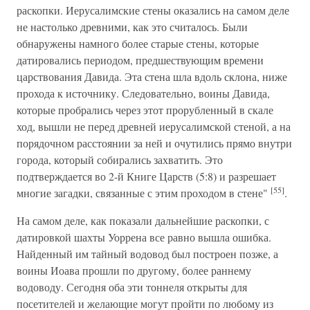
раскопки. Иерусалимские стены оказались на самом деле
не настолько древними, как это считалось. Были
обнаружены намного более старые стены, которые
датировались периодом, предшествующим времени
царствования Давида. Эта стена шла вдоль склона, ниже
прохода к источнику. Следовательно, воины Давида,
которые пробрались через этот прорубленный в скале
ход, вышли не перед древней иерусалимской стеной, а на
порядочном расстоянии за ней и очутились прямо внутри
города, который собирались захватить. Это
подтверждается во 2-й Книге Царств (5:8) и разрешает
[55]
многие загадки, связанные с этим проходом в стене"
.
На самом деле, как показали дальнейшие раскопки, с
датировкой шахты Уоррена все равно вышла ошибка.
Найденный им тайный водовод был построен позже, а
воины Иоава прошли по другому, более раннему
водоводу. Сегодня оба эти тоннеля открыты для
посетителей и желающие могут пройти по любому из