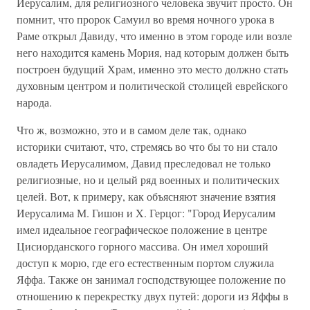
Иерусалим, для религиозного человека звучит просто. Он
помнит, что пророк Самуил во время ночного урока в
Раме открыл Давиду, что именно в этом городе или возле
него находится камень Мория, над которым должен быть
построен будущий Храм, именно это место должно стать
духовным центром и политической столицей еврейского
народа.
Что ж, возможно, это и в самом деле так, однако
историки считают, что, стремясь во что бы то ни стало
овладеть Иерусалимом, Давид преследовал не только
религиозные, но и целый ряд военных и политических
целей. Вот, к примеру, как объясняют значение взятия
Иерусалима М. Гишон и X. Герцог: "Город Иерусалим
имел идеальное географическое положение в центре
Цисиорданского горного массива. Он имел хороший
доступ к морю, где его естественным портом служила
Яффа. Также он занимал господствующее положение по
отношению к перекрестку двух путей: дороги из Яффы в