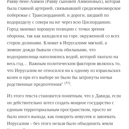
Равву-бене-Аммон (Равву сыновей Аммоновых), которая
была главной артерией, связывавшей средиземноморское
побережье с Трансиорданией, и дороги, шедшей по
водоразделу с севера на юг через всю Цисиорданию.
Город занимал хорошую позицию с точки зрения
обороны, так как находился на горе, окруженной со всех
сторон долинами. Климат в Иерусалиме мягкий, а
зимние дожди бывали столь обильными, что
водохранилища наполнялись водой, которой хватало на
весь год… Важным политическим фактором являлось то,
что Иерусалим не относился ни к одному из израильских
колен и при его выборе не были бы затронуты ничьи
[53]
родственные предпочтения"
.
Из этого текста становится понятным, что у Давида, если
он действительно хотел создать мощное государство с
единым территориальным пространством, просто не
было иного выхода, как покорить иевусеев и завоевать
Иерусалим – без этого нельзя было объединить земли