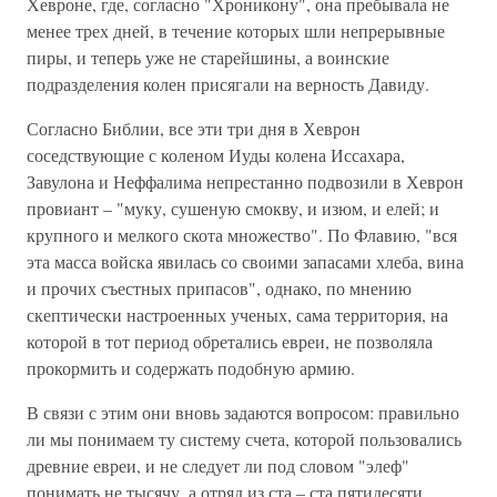
Хевроне, где, согласно "Хроникону", она пребывала не
менее трех дней, в течение которых шли непрерывные
пиры, и теперь уже не старейшины, а воинские
подразделения колен присягали на верность Давиду.
Согласно Библии, все эти три дня в Хеврон
соседствующие с коленом Иуды колена Иссахара,
Завулона и Неффалима непрестанно подвозили в Хеврон
провиант – "муку, сушеную смокву, и изюм, и елей; и
крупного и мелкого скота множество". По Флавию, "вся
эта масса войска явилась со своими запасами хлеба, вина
и прочих съестных припасов", однако, по мнению
скептически настроенных ученых, сама территория, на
которой в тот период обретались евреи, не позволяла
прокормить и содержать подобную армию.
В связи с этим они вновь задаются вопросом: правильно
ли мы понимаем ту систему счета, которой пользовались
древние евреи, и не следует ли под словом "элеф"
понимать не тысячу, а отряд из ста – ста пятидесяти