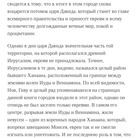
сводится к тому, что в итоге в этом городе снова
воцарится потомок царя Давида, который станет во главе
всемирного правительства и принесет евреям и всему
человечеству долгожданные вечные мир, покой и
процветание.
Однако в дни царя Давида значительная часть той
территории, на которой располагался древний
Иерусалим, евреям не принадлежала. Точнее,
Иерусалимом в те дни, видимо, назывался целый район
бывшего Ханаана, расположенный на границе между
землями колен Иуды и Вениамина. По всей видимости,
Нов, Гиву и целый ряд упоминавшихся на страницах
данной книги городов входили в этот район, однако он
отнюдь не был заселен только евреями. В самом его
центре, разрывая земли Иуды и Вениамина, жили
иевусеи – один из коренных народов Ханаана, который,
вопреки завещанию Моисея, евреи так и не смогли
изгнать или уничтожить. И не последнюю роль в том, что