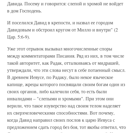
Давида. Посему и говорится: слепой и хромой не войдет
в дом Господень.
И поселился Давид в крепости, и назвал ее городом
Давидовым и обстроил кругом от Милло и внутри" (2
Цар. 5:6-9).
Уже этот отрывок вызывал многочисленные споры
между комментаторами Писания. Ряд из них, в том числе
такой авторитет, как Радак, отталкиваясь от мидрашей,
утверждали, что эти слова несут в себе потаенный смысл.
В древнем Иевусе, по Радаку, было некое языческое
капище, жрецы которого посвящали своим богам один из
своих органов, либо калечили себя, то есть были
инвалидами – "слепыми и хромыми". При этом они
верили, что такое изуверство над своим телом наделяет
их сверхчеловеческими способностями. Вот почему,
когда Давид направил своих послов к царю Иевуса с
предложением сдать город без боя, тот якобы ответил, что