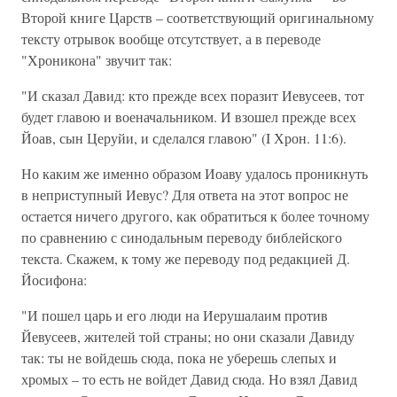
Второй книге Царств – соответствующий оригинальному
тексту отрывок вообще отсутствует, а в переводе
"Хроникона" звучит так:
"И сказал Давид: кто прежде всех поразит Иевусеев, тот
будет главою и военачальником. И взошел прежде всех
Йоав, сын Церуйи, и сделался главою" (I Хрон. 11:6).
Но каким же именно образом Иоаву удалось проникнуть
в неприступный Иевус? Для ответа на этот вопрос не
остается ничего другого, как обратиться к более точному
по сравнению с синодальным переводу библейского
текста. Скажем, к тому же переводу под редакцией Д.
Йосифона:
"И пошел царь и его люди на Иерушалаим против
Йевусеев, жителей той страны; но они сказали Давиду
так: ты не войдешь сюда, пока не уберешь слепых и
хромых – то есть не войдет Давид сюда. Но взял Давид