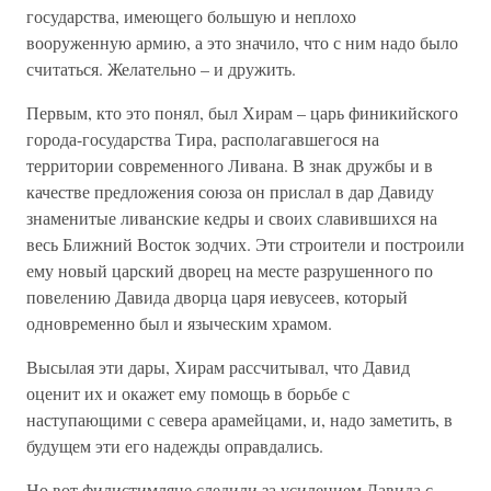
государства, имеющего большую и неплохо
вооруженную армию, а это значило, что с ним надо было
считаться. Желательно – и дружить.
Первым, кто это понял, был Хирам – царь финикийского
города-государства Тира, располагавшегося на
территории современного Ливана. В знак дружбы и в
качестве предложения союза он прислал в дар Давиду
знаменитые ливанские кедры и своих славившихся на
весь Ближний Восток зодчих. Эти строители и построили
ему новый царский дворец на месте разрушенного по
повелению Давида дворца царя иевусеев, который
одновременно был и языческим храмом.
Высылая эти дары, Хирам рассчитывал, что Давид
оценит их и окажет ему помощь в борьбе с
наступающими с севера арамейцами, и, надо заметить, в
будущем эти его надежды оправдались.
Но вот филистимляне следили за усилением Давида с