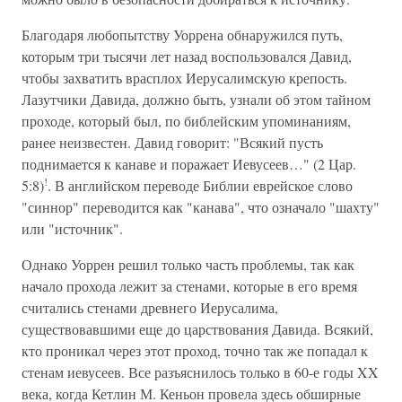
Благодаря любопытству Уоррена обнаружился путь,
которым три тысячи лет назад воспользовался Давид,
чтобы захватить врасплох Иерусалимскую крепость.
Лазутчики Давида, должно быть, узнали об этом тайном
проходе, который был, по библейским упоминаниям,
ранее неизвестен. Давид говорит: "Всякий пусть
поднимается к канаве и поражает Иевусеев…" (2 Цар.
!
5:8)
. В английском переводе Библии еврейское слово
"синнор" переводится как "канава", что означало "шахту"
или "источник".
Однако Уоррен решил только часть проблемы, так как
начало прохода лежит за стенами, которые в его время
считались стенами древнего Иерусалима,
существовавшими еще до царствования Давида. Всякий,
кто проникал через этот проход, точно так же попадал к
стенам иевусеев. Все разъяснилось только в 60-е годы XX
века, когда Кетлин М. Кеньон провела здесь обширные