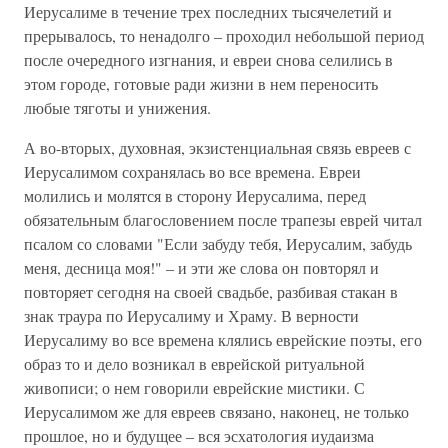
Иерусалиме в течение трех последних тысячелетий и
прерывалось, то ненадолго – проходил небольшой период
после очередного изгнания, и евреи снова селились в
этом городе, готовые ради жизни в нем переносить
любые тяготы и унижения.
А во-вторых, духовная, экзистенциальная связь евреев с
Иерусалимом сохранялась во все времена. Евреи
молились и молятся в сторону Иерусалима, перед
обязательным благословением после трапезы еврей читал
псалом со словами "Если забуду тебя, Иерусалим, забудь
меня, десница моя!" – и эти же слова он повторял и
повторяет сегодня на своей свадьбе, разбивая стакан в
знак траура по Иерусалиму и Храму. В верности
Иерусалиму во все времена клялись еврейские поэты, его
образ то и дело возникал в еврейской ритуальной
живописи; о нем говорили еврейские мистики. С
Иерусалимом же для евреев связано, наконец, не только
прошлое, но и будущее – вся эсхатология иудаизма