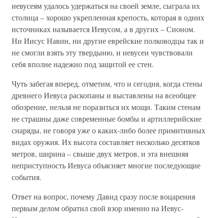
иевусеям удалось удержаться на своей земле, сыграла их
столица – хорошо укрепленная крепость, которая в одних
источниках называется Иевусом, а в других – Сионом.
Ни Иисус Навин, ни другие еврейские полководцы так и
не смогли взять эту твердыню, и иевусеи чувствовали
себя вполне надежно под защитой ее стен.
Чуть забегая вперед, отметим, что и сегодня, когда стены
древнего Иевуса раскопаны и выставлены на всеобщее
обозрение, нельзя не поразиться их мощи. Таким стенам
не страшны даже современные бомбы и артиллерийские
снаряды, не говоря уже о каких-либо более примитивных
видах оружия. Их высота составляет несколько десятков
метров, ширина – свыше двух метров, и эта внешняя
неприступность Иевуса объясняет многие последующие
события.
Ответ на вопрос, почему Давид сразу после воцарения
первым делом обратил свой взор именно на Иевус-