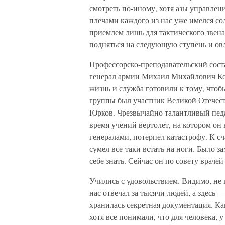
смотреть по-иному, хотя азы управлен
плечами каждого из нас уже имелся с
приемлем лишь для тактического звена
подняться на следующую ступень и ов
Профессорско-преподавательский сост
генерал армии Михаил Михайлович Коз
жизнь и служба готовили к тому, чтоб
группы был участник Великой Отечес
Юрков. Чрезвычайно талантливый педаг
время учений вертолет, на котором он
генералами, потерпел катастрофу. К сч
сумел все-таки встать на ноги. Было з
себе знать. Сейчас он по совету враче
Учились с удовольствием. Видимо, не 
нас отвечал за тысячи людей, а здесь —
хранилась секретная документация. Ка
хотя все понимали, что для человека, 