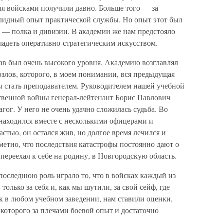
ия войсками получили давно. Больше того — за
олидный опыт практической службы. Но опыт этот был
 — полка и дивизии. В академии же нам предстояло
ладеть оперативно-стратегическим искусством.
ав был очень высокого уровня. Академию возглавлял
лов, которого, в моем понимании, вся предыдущая
ы стать преподавателем. Руководителем нашей учебной
твенной войны генерал-лейтенант Борис Павлович
ог. У него не очень удачно сложилась судьба. Во
 находился вместе с несколькими офицерами и
астью, он остался жив, но долгое время лечился и
аметно, что последствия катастрофы постоянно дают о
й переехал к себе на родину, в Новгородскую область.
последнюю роль играло то, что в войсках каждый из
 только за себя и, как мы шутили, за свой сейф, где
к в любом учебном заведении, нам ставили оценки,
у которого за плечами боевой опыт и достаточно