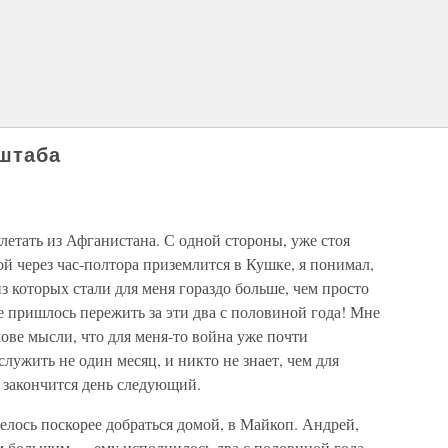
штаба
летать из Афганистана. С одной стороны, уже стоя
ой через час-полтора приземлится в Кушке, я понимал,
з которых стали для меня гораздо больше, чем просто
е пришлось пережить за эти два с половиной года! Мне
лове мысли, что для меня-то война уже почти
служить не один месяц, и никто не знает, чем для
а закончится день следующий.
елось поскорее добраться домой, в Майкоп. Андрей,
ем большим — ему исполнилось два с половиной года.