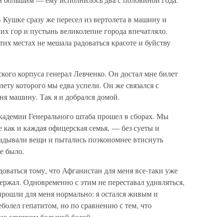
В Кушке сразу же пересел из вертолета в машину и
их гор и пустынь великолепие города впечатляло.
тих местах не мешала радоваться красоте и буйству
кого корпуса генерал Левченко. Он достал мне билет
лету которого мы едва успели. Он же связался с
я машину. Так я и добрался домой.
академии Генерального штаба прошел в сборах. Мы
е как и каждая офицерская семья, — без суеты и
ладывали вещи и пытались поэкономнее втиснуть
не было.
адоваться тому, что Афганистан для меня все-таки уже
держал. Одновременно с этим не переставал удивляться,
прошли для меня нормально: я остался живым и
еболел гепатитом, но по сравнению с тем, что
 не слишком большой бедой.