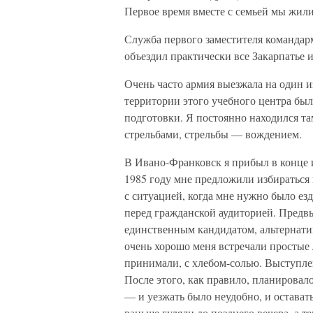
Первое время вместе с семьей мы жили
Служба первого заместителя командарм
объездил практически все Закарпатье 
Очень часто армия выезжала на один и
территории этого учебного центра бы
подготовки. Я постоянно находился та
стрельбами, стрельбы — вождением.
В Ивано-Франковск я прибыл в конце и
1985 году мне предложили избираться 
с ситуацией, когда мне нужно было езд
перед гражданской аудиторией. Предвы
единственным кандидатом, альтернатив
очень хорошо меня встречали простые
принимали, с хлебом-солью. Выступлен
После этого, как правило, планировало
— и уезжать было неудобно, и остават
раньше гуляли до позднего вечера, а т