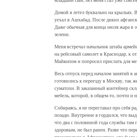
Домой я летел буквально на крыльях. 
уехал в Ашхабад. После диких афганск
Даже обычная для конца июля жара в э
зелени.
Меня встречал начальник штаба армейс
на рейсовый самолет в Краснодар, к от
Майкопом и попросил прислать для мен
Весь отпуск перед началом занятий в 
готовились к переезду в Москву, так ж
суматохи. В заказанный контейнер ск
мебель, которой, в общем-то, почти и 
Собираясь, я не переставал про себя р
позади. Внутренне я гордился, что вы
что два с половиной года службы там 
здоровым, не был ранен. Разве что пер
происходило в Афганистане, это было