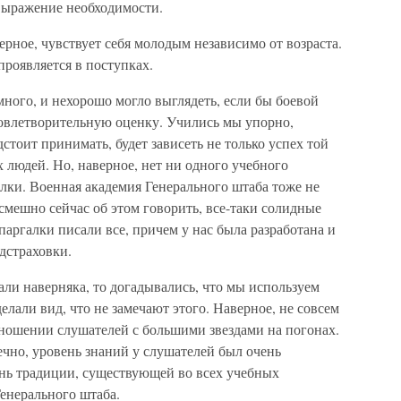
 выражение необходимости.
ерное, чувствует себя молодым независимо от возраста.
проявляется в поступках.
много, и нехорошо могло выглядеть, если бы боевой
довлетворительную оценку. Учились мы упорно,
стоит принимать, будет зависеть не только успех той
 людей. Но, наверное, нет ни одного учебного
алки. Военная академия Генерального штаба тоже не
смешно сейчас об этом говорить, все-таки солидные
ргалки писали все, причем у нас была разработана и
дстраховки.
али наверняка, то догадывались, что мы используем
лали вид, что не замечают этого. Наверное, не совсем
тношении слушателей с большими звездами на погонах.
чно, уровень знаний у слушателей был очень
ань традиции, существующей во всех учебных
Генерального штаба.