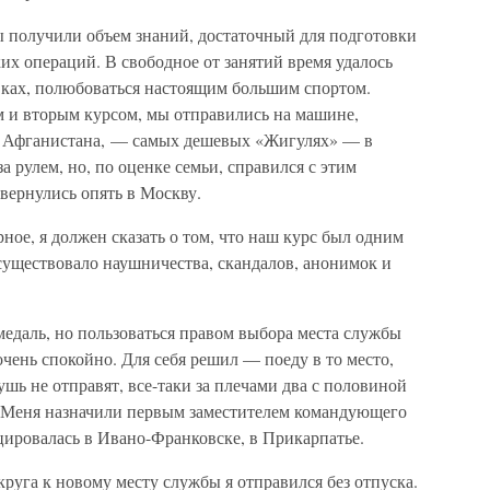
 получили объем знаний, достаточный для подготовки
их операций. В свободное от занятий время удалось
авках, полюбоваться настоящим большим спортом.
м и вторым курсом, мы отправились на машине,
з Афганистана, — самых дешевых «Жигулях» — в
а рулем, но, по оценке семьи, справился с этим
 вернулись опять в Москву.
ное, я должен сказать о том, что наш курс был одним
 существовало наушничества, скандалов, анонимок и
медаль, но пользоваться правом выбора места службы
 очень спокойно. Для себя решил — поеду в то место,
лушь не отправят, все-таки за плечами два с половиной
. Меня назначили первым заместителем командующего
цировалась в Ивано-Франковске, в Прикарпатье.
уга к новому месту службы я отправился без отпуска.