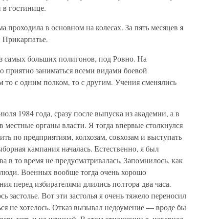
 в гостинице.
а проходила в основном на колесах. За пять месяцев я
и Прикарпатье.
з самых больших полигонов, под Ровно. На
ло приятно заниматься всеми видами боевой
м то с одним полком, то с другим. Учения сменялись
юля 1984 года, сразу после выпуска из академии, а в
в местные органы власти. Я тогда впервые столкнулся
ить по предприятиям, колхозам, совхозам и выступать
борная кампания началась. Естественно, я был
а в то время не предусматривалась. Запомнилось, как
 люди. Военных вообще тогда очень хорошо
ия перед избирателями длились полтора-два часа.
сь застолье. Вот эти застолья я очень тяжело переносил
ься не хотелось. Отказ вызывал недоумение — вроде бы
еперь хоть и не начинай. В этом отношении я, наверное,