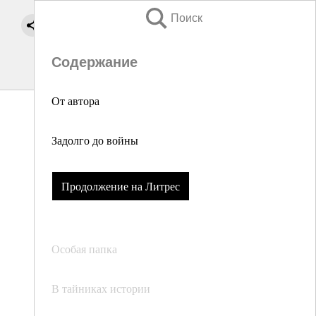
Поиск
Содержание
От автора
Задолго до войны
Продолжение на Литрес
Особая папка
В тайниках истории