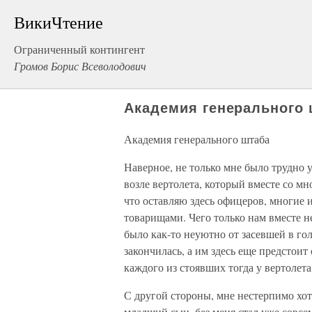
ВикиЧтение
Ограниченный контингент
Громов Борис Всеволодович
Академия генерального 
Академия генерального штаба
Наверное, не только мне было трудно у
возле вертолета, который вместе со мн
что оставляю здесь офицеров, многие и
товарищами. Чего только нам вместе н
было как-то неуютно от засевшей в го
закончилась, а им здесь еще предстоит 
каждого из стоявших тогда у вертолет
С другой стороны, мне нестерпимо хот
младший сын, без меня стал уже совс