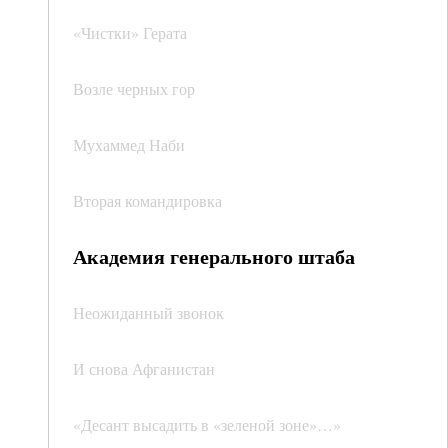
«Чистки» Герата
Возле черных гор
Мухаммед Наби
Вторая командировка
Академия генерального штаба
Неожиданный звонок
И снова Афганистан
«Десант высадить в «зеленой зоне»…»