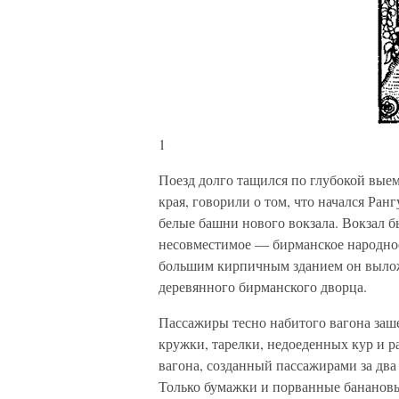
1
Поезд долго тащился по глубокой выем
края, говорили о том, что начался Ран
белые башни нового вокзала. Вокзал б
несовместимое — бирманское народное
большим кирпичным зданием он вылож
деревянного бирманского дворца.
Пассажиры тесно набитого вагона заш
кружки, тарелки, недоеденных кур и 
вагона, созданный пассажирами за два 
Только бумажки и порванные банановы