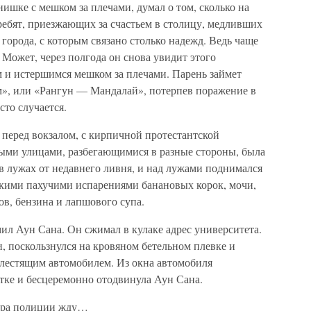
нишке с мешком за плечами, думал о том, сколько на
ребят, приезжающих за счастьем в столицу, медливших
города, с которым связано столько надежд. Ведь чаще
 Может, через полгода он снова увидит этого
м и истершимся мешком за плечами. Парень займет
м», или «Рангун — Мандалай», потерпев поражение в
сто случается.
перед вокзалом, с кирпичной протестантской
ными улицами, разбегающимися в разные стороны, была
в лужах от недавнего ливня, и над лужами поднимался
ркими пахучими испарениями банановых корок, мочи,
ов, бензина и лапшового супа.
 Аун Сана. Он сжимал в кулаке адрес университета.
, поскользнулся на кровяном бетельном плевке и
блестящим автомобилем. Из окна автомобиля
тке и бесцеремонно отодвинула Аун Сана.
сара полиции жду…