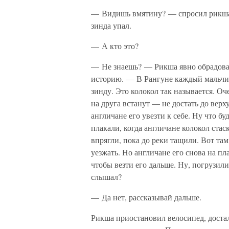
— Видишь вмятину? — спросил рикша, 
зинда упал.
— А кто это?
— Не знаешь? — Рикша явно обрадовал
историю. — В Рангуне каждый мальчиш
зинду. Это колокол так называется. О
на друга встанут — не достать до верх
англичане его увезти к себе. Ну что бу
плакали, когда англичане колокол ста
впрягли, пока до реки тащили. Вот там,
уезжать. Но англичане его снова на п
чтобы везти его дальше. Ну, погрузил
слышал?
— Да нет, рассказывай дальше.
Рикша приостановил велосипед, доста