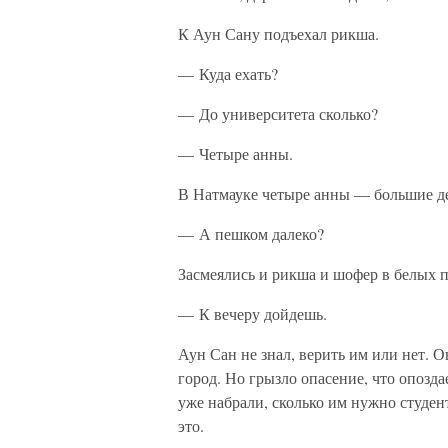
К Аун Сану подъехал рикша.
— Куда ехать?
— До университета сколько?
— Четыре анны.
В Натмауке четыре анны — большие де
— А пешком далеко?
Засмеялись и рикша и шофер в белых п
— К вечеру дойдешь.
Аун Сан не знал, верить им или нет.
город. Но грызло опасение, что опозда
уже набрали, сколько им нужно студент
это.