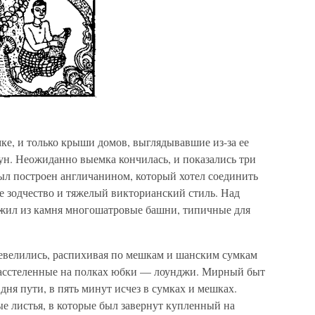
ке, и только крыши домов, выглядывавшие из-за ее
гун. Неожиданно выемка кончилась, и показались три
ыл построен англичанином, который хотел соединить
 зодчество и тяжелый викторианский стиль. Над
ил из камня многошатровые башни, типичные для
евелились, распихивая по мешкам и шанским сумкам
расстеленные на полках юбки — лоунджи. Мирный быт
дня пути, в пять минут исчез в сумках и мешках.
е листья, в которые был завернут купленный на