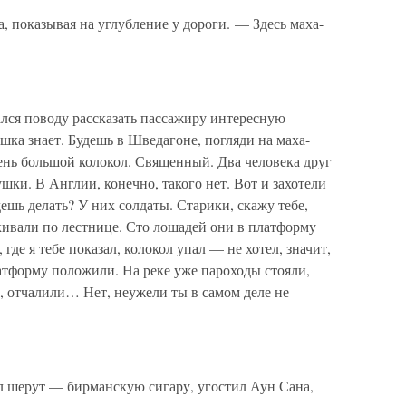
показывая на углубление у дороги. — Здесь маха-
ся поводу рассказать пассажиру интересную
ка знает. Будешь в Шведагоне, погляди на маха-
чень большой колокол. Священный. Два человека друг
ушки. В Англии, конечно, такого нет. Вот и захотели
дешь делать? У них солдаты. Старики, скажу тебе,
скивали по лестнице. Сто лошадей они в платформу
 где я тебе показал, колокол упал — не хотел, значит,
латформу положили. На реке уже пароходы стояли,
и, отчалили… Нет, неужели ты в самом деле не
л шерут — бирманскую сигару, угостил Аун Сана,