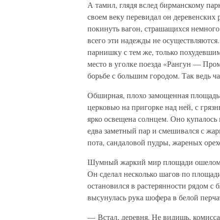
А тамил, глядя вслед бирманскому пар
своем веку перевидал он деревенских 
покинуть вагон, страшащихся немного 
всего эти надежды не осуществляются.
парнишку с тем же, только похудевши
место в уголке поезда «Рангун — Про
борьбе с большим городом. Так ведь ча
Обширная, плохо замощенная площадь 
церковью на пригорке над ней, с гряз
ярко освещена солнцем. Оно купалось 
едва заметный пар и смешивался с жа
пота, сандаловой пудры, жареных орех
Шумный жаркий мир площади ошеломил
Он сделал несколько шагов по площади
остановился в растерянности рядом с 
высунулась рука шофера в белой перча
— Встал, деревня. Не видишь, комис