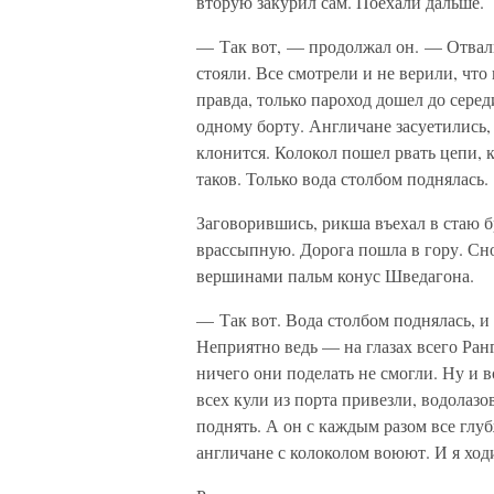
вторую закурил сам. Поехали дальше.
— Так вот, — продолжал он. — Отвали
стояли. Все смотрели и не верили, что
правда, только пароход дошел до сере
одному борту. Англичане засуетились,
клонится. Колокол пошел рвать цепи, 
таков. Только вода столбом поднялась.
Заговорившись, рикша въехал в стаю б
врассыпную. Дорога пошла в гору. Сн
вершинами пальм конус Шведагона.
— Так вот. Вода столбом поднялась, и 
Неприятно ведь — на глазах всего Ранг
ничего они поделать не смогли. Ну и в
всех кули из порта привезли, водолазо
поднять. А он с каждым разом все глуб
англичане с колоколом воюют. И я ходи