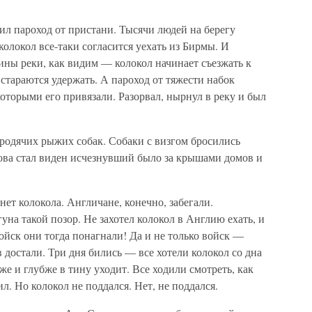
л пароход от пристани. Тысячи людей на берегу
 колокол все-таки согласится уехать из Бирмы. И
дины реки, как видим — колокол начинает съезжать к
 стараются удержать. А пароход от тяжести набок
которыми его привязали. Разорвал, нырнул в реку и был
родячих рыжих собак. Собаки с визгом бросились
ова стал виден исчезнувший было за крышами домов и
нет колокола. Англичане, конечно, забегали.
уна такой позор. Не захотел колокол в Англию ехать, и
ойск они тогда понагнали! Да и не только войск —
в достали. Три дня бились — все хотели колокол со дна
же и глубже в тину уходит. Все ходили смотреть, как
л. Но колокол не поддался. Нет, не поддался.