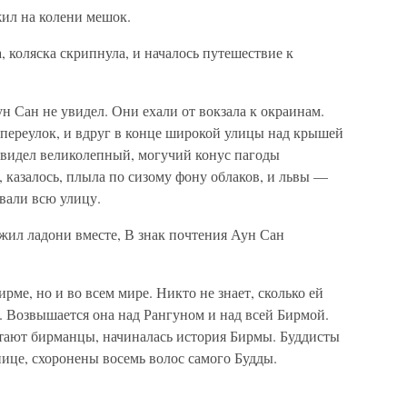
жил на колени мешок.
, коляска скрипнула, и началось путешествие к
ун Сан не увидел. Они ехали от вокзала к окраинам.
 переулок, и вдруг в конце широкой улицы над крышей
увидел великолепный, могучий конус пагоды
, казалось, плыла по сизому фону облаков, и львы —
вали всю улицу.
жил ладони вместе, В знак почтения Аун Сан
ирме, но и во всем мире. Никто не знает, сколько ей
й. Возвышается она над Рангуном и над всей Бирмой.
итают бирманцы, начиналась история Бирмы. Буддисты
нице, схоронены восемь волос самого Будды.