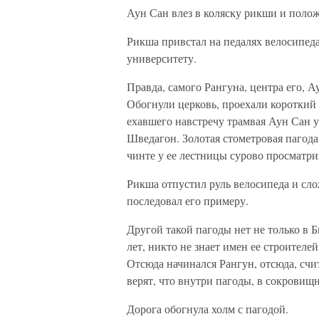
Аун Сан влез в коляску рикши и поло
Рикша привстал на педалях велосипеда
университету.
Правда, самого Рангуна, центра его, А
Обогнули церковь, проехали короткий
ехавшего навстречу трамвая Аун Сан 
Шведагон. Золотая стометровая пагода
чинте у ее лестницы сурово просматри
Рикша отпустил руль велосипеда и сло
последовал его примеру.
Другой такой пагоды нет не только в Б
лет, никто не знает имен ее строителе
Отсюда начинался Рангун, отсюда, сч
верят, что внутри пагоды, в сокровищ
Дорога обогнула холм с пагодой.