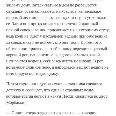
жилому дому. Затаскивать ее в дом не разрешается,
служанки останавливаются на крыльце, на площадке
широкой лестницы, выносят из кухни стул и усаживают
ее. Затем они притаскивают из прачечной длинный
печной совок и веник, прислоняют их к кухонному стулу,
ведь коли не будет у пасхальной ведьмы при себе веника
да совка, никто не поймет, кто она такая. Кроме того,
обычно они привязывают ей к поясу передника грязный
коровий рог, наполненный колдовской мазью, какой
натираются ведьмы, собираясь лететь на шабаш. В рог
вставляют длинное перо, а напоследок вешают ведьме на
шею старую почтовую сумку.
Потом служанки идут на кухню, а экономка спешит в
детскую и сообщает, что одна из страшных ведьм,
которые всегда летают в канун Пасхи, свалилась во двор
Морбакки.
— Сидит теперь отдыхает на крыльце, — говорит