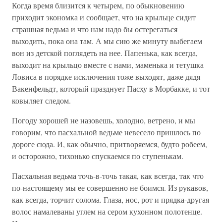
Когда время близится к четырем, по обыкновению
приходит экономка и сообщает, что на крыльце сидит
страшная ведьма и что нам надо бы остерегаться
выходить, пока она там. А мы сию же минуту выбегаем
вон из детской поглядеть на нее. Папенька, как всегда,
выходит на крыльцо вместе с нами, маменька и тетушка
Ловиса в порядке исключения тоже выходят, даже дядя
Вакенфельдт, который празднует Пасху в Морбакке, и тот
ковыляет следом.
Погоду хорошей не назовешь, холодно, ветрено, и мы
говорим, что пасхальной ведьме невесело пришлось по
дороге сюда. И, как обычно, притворяемся, будто робеем,
и осторожно, тихонько спускаемся по ступенькам.
Пасхальная ведьма точь-в-точь такая, как всегда, так что
по-настоящему мы ее совершенно не боимся. Из рукавов,
как всегда, торчит солома. Глаза, нос, рот и прядка-другая
волос намалеваны углем на сером кухонном полотенце.