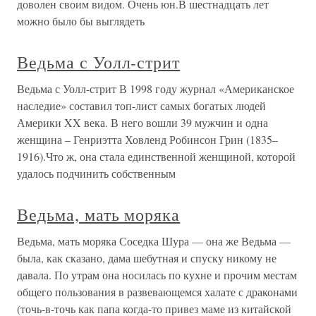
доволен своим видом. Очень юн.В шестнадцать лет
можно было бы выглядеть
Ведьма с Уолл-стрит
Ведьма с Уолл-стрит В 1998 году журнал «Американское
наследие» составил топ-лист самых богатых людей
Америки XX века. В него вошли 39 мужчин и одна
женщина – Генриэтта Ховленд Робинсон Грин (1835–
1916).Что ж, она стала единственной женщиной, которой
удалось подчинить собственным
Ведьма, мать моряка
Ведьма, мать моряка Соседка Шура — она же Ведьма —
была, как сказано, дама шебутная и спуску никому не
давала. По утрам она носилась по кухне и прочим местам
общего пользования в развевающемся халате с драконами
(точь-в-точь как папа когда-то привез маме из китайской