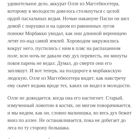
удивительное дело, аккурат Олле из Маггебюсетера,
которому в молодости довелось столкнуться с целой
ордой пасхальных ведьм. Ночью накануне Пасхи он шел
домой с пирушки и на одном из равнинных лугов
пониже Морбакки увидал, как они длинной вереницею
летят по-над самой землей. Хороводом закружились
вокруг него, пустились с ним в пляс на распаханном
поле, всю ночь не давали ему дух перевесть, ни минуты
покоя парень не ведал. Думал, до смерти они его
запляшут. И вот теперь, на полдороге в морбаккскую
людскую, Олле из Маггебюсетера видит, как навстречу
ему скачет ведьма вроде тех, каких он видел в молодости.
Олле не дожидается, когда она его настигнет. Старый,
измученный ломотою в костях, он мигом поворачивается,
и мы видим, как он, словно мальчишка, во весь дух бежит
вниз по аллее. Не останавливается, пока не добегает до
леса по ту сторону большака.