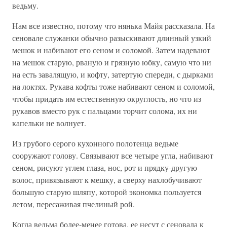
ведьму.
Нам все известно, потому что нянька Майя рассказала. На
сеновале служанки обычно разыскивают длинный узкий
мешок и набивают его сеном и соломой. Затем надевают
на мешок старую, рваную и грязную юбку, самую что ни
на есть завалящую, и кофту, затертую спереди, с дырками
на локтях. Рукава кофты тоже набивают сеном и соломой,
чтобы придать им естественную округлость, но что из
рукавов вместо рук с пальцами торчит солома, их ни
капельки не волнует.
Из грубого серого кухонного полотенца ведьме
сооружают голову. Связывают все четыре угла, набивают
сеном, рисуют углем глаза, нос, рот и прядку-другую
волос, привязывают к мешку, а сверху нахлобучивают
большую старую шляпу, которой экономка пользуется
летом, пересаживая пчелиный рой.
Когда ведьма более-менее готова, ее несут с сеновала к