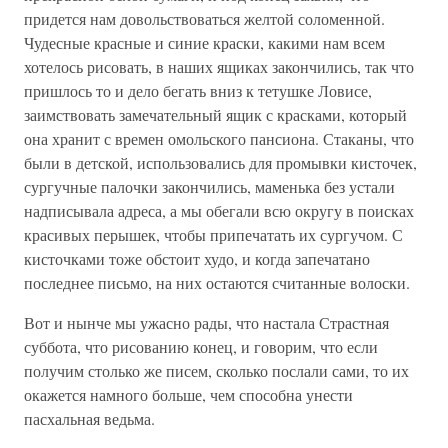
придется нам довольствоваться желтой соломенной.
Чудесные красные и синие краски, какими нам всем
хотелось рисовать, в наших ящиках закончились, так что
пришлось то и дело бегать вниз к тетушке Ловисе,
заимствовать замечательный ящик с красками, который
она хранит с времен омольского пансиона. Стаканы, что
были в детской, использовались для промывки кисточек,
сургучные палочки закончились, маменька без устали
надписывала адреса, а мы обегали всю округу в поисках
красивых перышек, чтобы припечатать их сургучом. С
кисточками тоже обстоит худо, и когда запечатано
последнее письмо, на них остаются считанные волоски.
Вот и нынче мы ужасно рады, что настала Страстная
суббота, что рисованию конец, и говорим, что если
получим столько же писем, сколько послали сами, то их
окажется намного больше, чем способна унести
пасхальная ведьма.