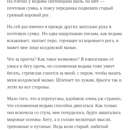
На плечах у ведьмы скотницына шаль, на шее —
почтовая сумка, к поясу передника подвешен старый
грязный коровий рог.
На сей раз именно я прежде других запускаю руку в
почтовую сумку. Но едва нащупываю письма, как ведьма
вскакивает, хватает перо, торчащее из коровьего рога, и
мажет мне лицо колдовской мазью.
Что за притча? Как такое возможно? Я взвизгиваю от
ужаса и бегу прочь, но соломенная ведьма тоже умеет
бегать, стремглав гонится за мной, с пером, чтобы мазать
меня колдовской мазью. Шлепает по лужам, брызги так и
летят во все стороны.
Мало того, что я перепугана, вдобавок очень уж странно,
что соломенная ведьма способна двигаться. Как только
она вскочила со стула, мне почудилось, будто зашатались
мировые основы. Бегу, а в голове мельтешат мысли,
тревожные и путаные. Ведь коли старый, набитый