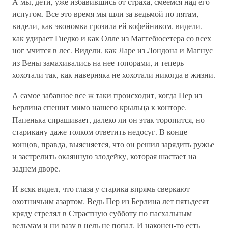
А мы, дети, уже избавившись от страха, смеемся над его
испугом. Все это время мы шли за ведьмой по пятам,
видели, как экономка грозила ей кофейником, видели,
как удирает Гнедко и как Олле из Маггебюсетера со всех
ног мчится в лес. Видели, как Ларе из Лондона и Магнус
из Вены замахивались на нее топорами, и теперь
хохотали так, как наверняка не хохотали никогда в жизни.
А самое забавное все ж таки происходит, когда Пер из
Берлина спешит мимо нашего крыльца к конторе.
Папенька спрашивает, далеко ли он этак торопится, но
старикану даже толком ответить недосуг. В конце
концов, правда, выясняется, что он решил зарядить ружье
и застрелить окаянную злодейку, которая шастает на
заднем дворе.
И всяк видел, что глаза у старика впрямь сверкают
охотничьим азартом. Ведь Пер из Берлина лет пятьдесят
кряду стрелял в Страстную субботу по пасхальным
ведьмам и ни разу в цель не попал. И наконец-то есть