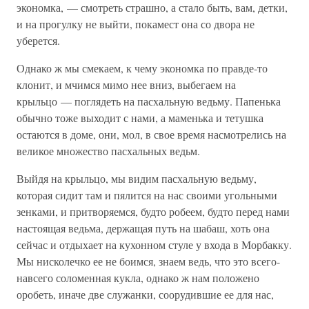
экономка, — смотреть страшно, а стало быть, вам, детки,
и на прогулку не выйти, покамест она со двора не
уберется.
Однако ж мы смекаем, к чему экономка по правде-то
клонит, и мчимся мимо нее вниз, выбегаем на
крыльцо — поглядеть на пасхальную ведьму. Папенька
обычно тоже выходит с нами, а маменька и тетушка
остаются в доме, они, мол, в свое время насмотрелись на
великое множество пасхальных ведьм.
Выйдя на крыльцо, мы видим пасхальную ведьму,
которая сидит там и пялится на нас своими угольными
зенками, и притворяемся, будто робеем, будто перед нами
настоящая ведьма, держащая путь на шабаш, хоть она
сейчас и отдыхает на кухонном стуле у входа в Морбакку.
Мы нисколечко ее не боимся, знаем ведь, что это всего-
навсего соломенная кукла, однако ж нам положено
оробеть, иначе две служанки, соорудившие ее для нас,