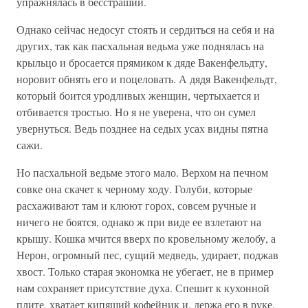
упражнялась в бесстрашии.
Однако сейчас недосуг стоять и сердиться на себя и на
других, так как пасхальная ведьма уже поднялась на
крыльцо и бросается прямиком к дяде Вакенфельдту,
норовит обнять его и поцеловать. А дядя Вакенфельдт,
который боится уродливых женщин, чертыхается и
отбивается тростью. Но я не уверена, что он сумел
увернуться. Ведь позднее на седых усах видны пятна
сажи.
Но пасхальной ведьме этого мало. Верхом на печном
совке она скачет к черному ходу. Голуби, которые
расхаживают там и клюют горох, совсем ручные и
ничего не боятся, однако ж при виде ее взлетают на
крышу. Кошка мчится вверх по кровельному желобу, а
Нерон, огромный пес, сущий медведь, удирает, поджав
хвост. Только старая экономка не убегает, не в пример
нам сохраняет присутствие духа. Спешит к кухонной
плите, хватает кипящий кофейник и, держа его в руке,