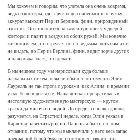
Мы хохочем и говорим, что улетела она очень вовремя,
ведь из конторы, где заряжал два папенькиных ружья,
аккурат выходит Пер из Берлина, финн, прирожденный
охотник. Он становится на каменную плиту у дверей
конторы и палит в воздух из обоих ружей. Мы конечно
же понимаем, что стреляет он по ведьмам, хоть нам их и
не видать, но Пер из Берлина, финн, видит зорче других
и наверняка знает, что делает.
В нынешнем году мы нарисовали куда больше
пасхальных писем, нежели обычно, потому что Элин
Лаурелль не так строга с уроками, как Алина, и времени
у нас было в достатке. Наша детская превратилась в
настоящую художественную мастерскую — кругом
краски да мисочки с водой. До предела спешка дошла,
разумеется, на Страстной неделе, когда Элин уехала в
Карлстад навестить родню. Папенька был в полном
отчаянии, потому что мы выклянчили у него весь запас
прекрасной белой бумаги, и под конец заявил, что