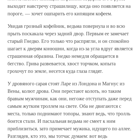
выходит навстречу страшилищу, когда оно появляется на
пороге, — хочет ошпарить его кипящим кофеем.
Увидав грозный кофейник, ведьма повернула и во всю
прыть поскакала через задний двор. Первым ее замечает
старый Гнедко. Его только что распрягли, и он спокойно
шагает к дверям конюшни, когда из-за угла вдруг является
страшенная образина. Гнедко немедля обращается в
бегство. Грива развевается, хвост торчком, копыта
грохочут по земле, несется куда глаза глядят.
У дровяного сарая стоят Ларе из Лондона и Магнус из
Вены, колют дрова. Они перестают колоть, но таким
бравым мужчинам, как они, негоже отступать даже перед
самым жутким троллем на свете. Оба не двигаются с
места, только поднимают топоры, знают ведь, что тролль
боится стали. И пасхальная ведьма не смеет к ним
приблизиться, зато примечает мужика, идущего по аллее.
Разглядев, кто это, мы тотчас думаем: вот ведь