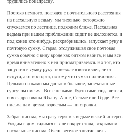
трудились понапрасну.
Постояв немного, поглядев с почтительного расстояния
на пасхальную ведьму, мы тихонько, осторожно
спускаемся по лестнице, подходим ближе. Пасхальная
ведьма при нашем приближении сидит не шелохнется, и
под конец кто-нибудь, расхрабрившись, запускает руку в
почтовую сумку. Старая, отслужившая свое почтовая
сумка обычно с виду вроде как битком набита, и мы все
время внимательно к ней присматриваемся. Но тот, кто
запустил в сумку руку, поневоле взвизгивает, не от
испуга, а от восторга, потому что сумка полнехонька.
Целыми пачками мы достаем большие, запечатанные
сургучом письма. Все с перьями, будто сами сюда летели,
и все адресованы Юхану, Анне, Сельме или Герде. Все
письма нам, детям, взрослым — ни строчки.
Забрав письма, мы сразу теряем к ведьме всякий интерес.
Уходим в дом, садимся в зале вокруг стола, вскрываем
пасхальные письма. Очень веселое занятие, ведь