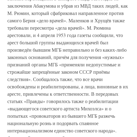
заключения Абакумова и убрав из МВД таких людей, как
М. Рюмин, который сфабриковал направленное против
самого Берия «дело врачей». Маленков и Хрущёв также
требовали пересмотра «дела врачей». М. Рюмина
арестовали, и 4 апреля 1953 года газеты сообщили, что
арест большой группы выдающихся врачей был
произведён бывшим МГБ неправильно и без каких-либо
законных оснований, причём для получения «нужных»
признаний органы МГБ «применяли недопустимые и
строжайше запрещённые законом СССР приёмы
следствия». Сообщалось также, что все врачи
освобождены и реабилитированы, а лица, виновные в их
аресте, привлечены к ответственности. В передовых
статьях «Правды» говорилось также о реабилитации
«выдающегося советского артиста Михоэлса» и о
попытках «провокаторов из бывшего МГБ разжечь
национальную рознь и подорвать спаянное
интернационализмом единство советского народа».