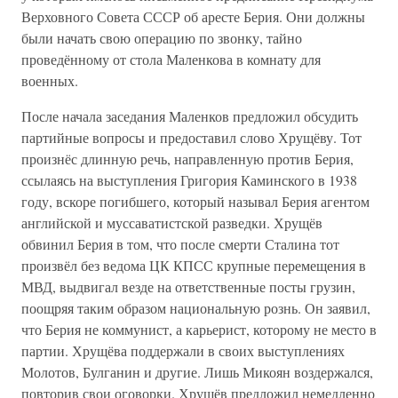
Верховного Совета СССР об аресте Берия. Они должны
были начать свою операцию по звонку, тайно
проведённому от стола Маленкова в комнату для
военных.
После начала заседания Маленков предложил обсудить
партийные вопросы и предоставил слово Хрущёву. Тот
произнёс длинную речь, направленную против Берия,
ссылаясь на выступления Григория Каминского в 1938
году, вскоре погибшего, который называл Берия агентом
английской и муссаватистской разведки. Хрущёв
обвинил Берия в том, что после смерти Сталина тот
произвёл без ведома ЦК КПСС крупные перемещения в
МВД, выдвигал везде на ответственные посты грузин,
поощряя таким образом национальную рознь. Он заявил,
что Берия не коммунист, а карьерист, которому не место в
партии. Хрущёва поддержали в своих выступлениях
Молотов, Булганин и другие. Лишь Микоян воздержался,
повторив свои оговорки. Хрущёв предложил немедленно