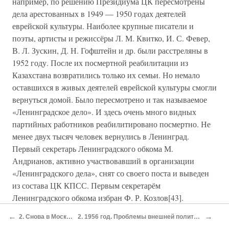
например, по решению Президиума ЦК пересмотрены
дела арестованных в 1949 — 1950 годах деятелей
еврейской культуры. Наиболее крупные писатели и
поэты, артисты и режиссёры Л. М. Квитко, И. С. Февер,
В. Л. Зускин, Д. Н. Гофштейн и др. были расстреляны в
1952 году. После их посмертной реабилитации из
Казахстана возвратились только их семьи. Но немало
оставшихся в живых деятелей еврейской культуры смогли
вернуться домой. Было пересмотрено и так называемое
«Ленинградское дело». И здесь очень много видных
партийных работников реабилитировано посмертно. Не
менее двух тысяч человек вернулись в Ленинград.
Первый секретарь Ленинградского обкома М.
Андрианов, активно участвовавший в организации
«Ленинградского дела», снят со своего поста и выведен
из состава ЦК КПСС. Первым секретарём
Ленинградского обкома избран Ф. Р. Козлов[43].
Пересмотр «Ленинградского дела» создавал
←
→
2. Снова в Москве
2. 1956 год. Проблемы внешней политики
потенциальную угрозу для политической карьеры Г.