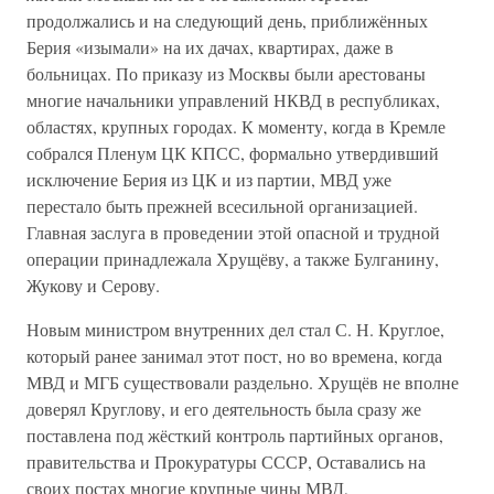
продолжались и на следующий день, приближённых
Берия «изымали» на их дачах, квартирах, даже в
больницах. По приказу из Москвы были арестованы
многие начальники управлений НКВД в республиках,
областях, крупных городах. К моменту, когда в Кремле
собрался Пленум ЦК КПСС, формально утвердивший
исключение Берия из ЦК и из партии, МВД уже
перестало быть прежней всесильной организацией.
Главная заслуга в проведении этой опасной и трудной
операции принадлежала Хрущёву, а также Булганину,
Жукову и Серову.
Новым министром внутренних дел стал С. Н. Круглое,
который ранее занимал этот пост, но во времена, когда
МВД и МГБ существовали раздельно. Хрущёв не вполне
доверял Круглову, и его деятельность была сразу же
поставлена под жёсткий контроль партийных органов,
правительства и Прокуратуры СССР, Оставались на
своих постах многие крупные чины МВД,