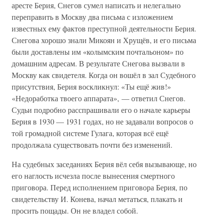
аресте Берия, Снегов сумел написать и нелегально
переправить в Москву два письма с изложением
известных ему фактов преступной деятельности Берия.
Снегова хорошо знали Микоян и Хрущёв, и его письма
были доставлены им «колымским почтальоном» по
домашним адресам. В результате Снегова вызвали в
Москву как свидетеля. Когда он вошёл в зал Судебного
присутствия, Берия воскликнул: «Ты ещё жив!»
«Недоработка твоего аппарата», — ответил Снегов.
Судьи подробно расспрашивали его о начале карьеры
Берия в 1930 — 1931 годах, но не задавали вопросов о
той громадной системе Гулага, которая всё ещё
продолжала существовать почти без изменений.
На судебных заседаниях Берия вёл себя вызывающе, но
его наглость исчезла после вынесения смертного
приговора. Перед исполнением приговора Берия, по
свидетельству И. Конева, начал метаться, плакать и
просить пощады. Он не владел собой.