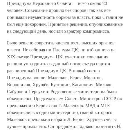
Президиума Верховного Совета — всего около 20
человек. Совещание прошло без споров, так как все
понимали неуместность борьбы за власть, пока Сталин не
был ещё похоронен. Принятые решения, опубликованные
на следующий день, носили характер компромисса.
Было решено сократить численность высших органов
власти. Не собирая ни Пленума ЦК, ни избранного на
XIX съезде Президиума ЦК, участники совещания
решили упразднить созданный после съезда партии
расширенный Президиум ЦК. В новый состав
Президиума вошли: Маленков, Берия, Молотов,
Ворошилов, Хрущёв, Булганин, Каганович, Микоян,
Сабуров и Первухин. Родственные министерства были
объединены. Председателем Совета Министров СССР по
предложению Берия стал Г. Маленков. МВД и МГБ
объединялись в одно министерство, главой которого
Маленков предложил избрать Л. Берия. Хрущёв счёл за
лучшее промолчать. Он предложил, однако, назначить Н.