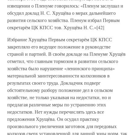
извещении о Пленуме говорилось: «Пленум заслушал и
обсудил доклад Н. С. Хрущёва о мерах дальнейшего
развития сельского хозяйства. Пленум избрал Первым
секретарём ЦК КПСС тов. Хрущёва Н. С.»[42]
Избрание Хрущёва Первым секретарём ЦК КПСС
закрепляло его ведущее положение в руководстве
страной и партией. В своём докладе на Пленуме Хрущёв
отметил, что главным тормозом в развитии сельского
хозяйства было нарушение «ленинского принципа»
материальной заинтересованности колхозников в
результатах своего труда. Докладчик подверг
обстоятельному разбору положение дел в сельском
хозяйстве, не только указывая на недостатки, но и
предлагая различные меры по устранению этих
недостатков. Нет нужды перечислять здесь все
предложения Хрущёва. Он осудил практику
произвольного увеличения заготовок для передовых
колхозов сверх установленной для данной зоны норм, так