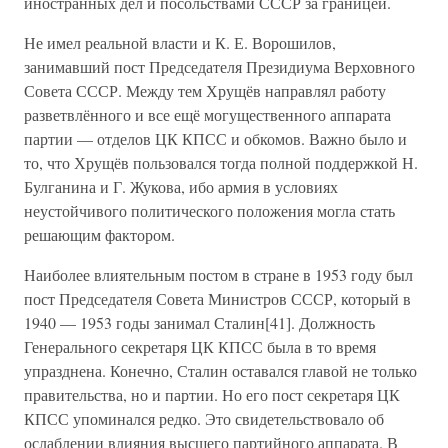
иностранных дел и посольствами СССР за границей.
Не имел реальной власти и К. Е. Ворошилов,
занимавший пост Председателя Президиума Верховного
Совета СССР. Между тем Хрущёв направлял работу
разветвлённого и все ещё могущественного аппарата
партии — отделов ЦК КПСС и обкомов. Важно было и
то, что Хрущёв пользовался тогда полной поддержкой Н.
Булганина и Г. Жукова, ибо армия в условиях
неустойчивого политического положения могла стать
решающим фактором.
Наиболее влиятельным постом в стране в 1953 году был
пост Председателя Совета Министров СССР, который в
1940 — 1953 годы занимал Сталин[41]. Должность
Генерального секретаря ЦК КПСС была в то время
упразднена. Конечно, Сталин оставался главой не только
правительства, но и партии. Но его пост секретаря ЦК
КПСС упоминался редко. Это свидетельствовало об
ослаблении влияния высшего партийного аппарата. В