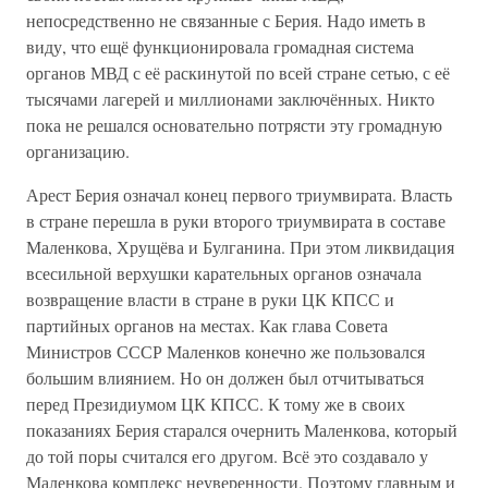
непосредственно не связанные с Берия. Надо иметь в
виду, что ещё функционировала громадная система
органов МВД с её раскинутой по всей стране сетью, с её
тысячами лагерей и миллионами заключённых. Никто
пока не решался основательно потрясти эту громадную
организацию.
Арест Берия означал конец первого триумвирата. Власть
в стране перешла в руки второго триумвирата в составе
Маленкова, Хрущёва и Булганина. При этом ликвидация
всесильной верхушки карательных органов означала
возвращение власти в стране в руки ЦК КПСС и
партийных органов на местах. Как глава Совета
Министров СССР Маленков конечно же пользовался
большим влиянием. Но он должен был отчитываться
перед Президиумом ЦК КПСС. К тому же в своих
показаниях Берия старался очернить Маленкова, который
до той поры считался его другом. Всё это создавало у
Маленкова комплекс неуверенности. Поэтому главным и