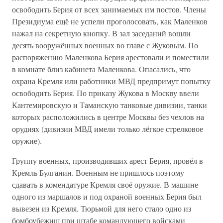
освободить Берия от всех занимаемых им постов. Члены
Президиума ещё не успели проголосовать, как Маленков
нажал на секретную кнопку. В зал заседаний вошли
десять вооружённых военных во главе с Жуковым. По
распоряжению Маленкова Берия арестовали и поместили
в комнате близ кабинета Маленкова. Опасались, что
охрана Кремля или работники МВД предпримут попытку
освободить Берия. По приказу Жукова в Москву ввели
Кантемировскую и Таманскую танковые дивизии, танки
которых расположились в центре Москвы без чехлов на
орудиях (дивизии МВД имели только лёгкое стрелковое
оружие).
Группу военных, производивших арест Берия, провёл в
Кремль Булганин. Военным не пришлось поэтому
сдавать в комендатуре Кремля своё оружие. В машине
одного из маршалов и под охраной военных Берия был
вывезен из Кремля. Тюрьмой для него стало одно из
бомбоубежищ при штабе командующего войсками