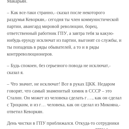
Макарьян.
– Как все-таки странно,- сказал после некоторого
раздумья Кеворкян,- сегодня ты член коммунистической
партии, авангард мировой революции, борец,
ответственный работник ГПУ, а завтра тебя за какую-
нибудь ерунду исключат из партии, выгонят со службы, и
ты попадешь в ряды обывателей, а то и в ряды
контрреволюционеров.
– Будь спокоен, без серьезного повода не исключат,-
сказал я.
– Что значит, не исключат! Все в руках ЦКК. Недаром
говорят, что самый знаменитый химик в СССР – это
Сталин. Он может из человека сделать г…., как он сделал
с Троцким, и из г… человека, как он сделал из Микояна,-
ответил Кеворкян.
День чистки в ГПУ приближался. Откуда-то сотрудники