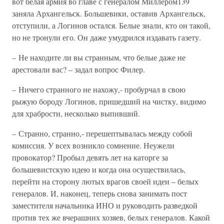
вот белая армия во главе с генералом Миллером139
заняла Архангельск. Большевики, оставив Архангельск,
отступили, а Логинов остался. Белые знали, кто он такой,
но не тронули его. Он даже умудрился издавать газету.
– Не находите ли вы странным, что белые даже не
арестовали вас? – задал вопрос Филер.
– Ничего странного не нахожу,- пробурчал в свою
рыжую бороду Логинов, пришедший на чистку, видимо
для храбрости, несколько выпивший.
– Странно, странно,- перешептывалась между собой
комиссия. У всех возникло сомнение. Неужели
провокатор? Пробыл девять лет на каторге за
большевистскую идею и когда она осуществилась,
перейти на сторону лютых врагов своей идеи – белых
генералов. И, наконец, теперь снова занимать пост
заместителя начальника ИНО и руководить разведкой
против тех же вчерашних хозяев, белых генералов. Какой