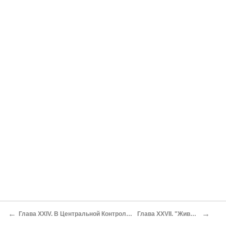
←
→
Глава XXIV. В Центральной Контрольной Комиссии
Глава XXVII. "Живой" помер