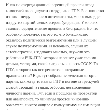
И так по очереди длинной вереницей прошли перед
комиссией около двухсот сотрудников ГПУ. Большинство
из них – недоучившиеся интеллигенты, много выходцев
из других партий: левых эсеров, бундовцев. У многих
темные подозрительные провалы в биографии. Но что
особенно поражало, так это то, что большинство
оказалось политически безграмотными или в лучшем
случае полуграмотными. И невольно, слушая их
автобиографии, я задавался мыслью, неужели это
работники ВЧК-ГПУ, который нагоняет ужас своими
делами, методами, своей хитростью на весь СССР? То
ГПУ, которого так остерегаются иностранные
правительства? Ведь тут собрана не железная когорта
партии, как когда-то назвал ГПУ в погоне за трескучей
фразой Троцкий, а гниль, отбросы, невыясненные
личности партии. Тут, если в прошлом не провокатор
или авантюрист, то минимум простой чиновник-
обыватель, ничего общего с коммунизмом не имеющий.