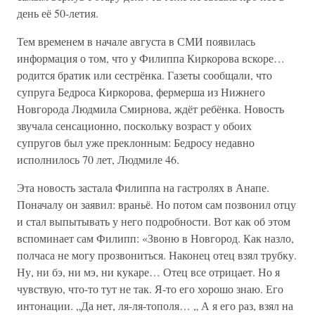
день её 50-летия.
Тем временем в начале августа в СМИ появилась
информация о том, что у Филиппа Киркорова вскоре…
родится братик или сестрёнка. Газеты сообщали, что
супруга Бедроса Киркорова, фермерша из Нижнего
Новгорода Людмила Смирнова, ждёт ребёнка. Новость
звучала сенсационно, поскольку возраст у обоих
супругов был уже преклонным: Бедросу недавно
исполнилось 70 лет, Людмиле 46.
Эта новость застала Филиппа на гастролях в Анапе.
Поначалу он заявил: враньё. Но потом сам позвонил отцу
и стал выпытывать у него подробности. Вот как об этом
вспоминает сам Филипп: «Звоню в Новгород. Как назло,
полчаса не могу прозвониться. Наконец отец взял трубку.
Ну, ни бэ, ни мэ, ни кукаре… Отец все отрицает. Но я
чувствую, что-то тут не так. Я-то его хорошо знаю. Его
интонации. „Да нет, ля-ля-тополя… „ А я его раз, взял на