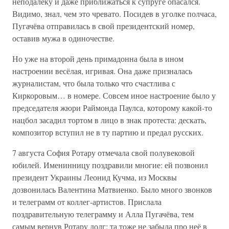
неподалёку и даже приближаться к супруге опасался.
Видимо, знал, чем это чревато. Посидев в уголке полчаса,
Пугачёва отправилась в свой президентский номер,
оставив мужа в одиночестве.
Но уже на второй день примадонна была в ином
настроении весёлая, игривая. Она даже призналась
журналистам, что была только что счастлива с
Киркоровым… в номере. Совсем иное настроение было у
председателя жюри Раймонда Паулса, которому какой-то
нацбол засадил тортом в лицо в знак протеста: дескать,
композитор вступил не в ту партию и предал русских.
7 августа София Ротару отмечала свой полувековой
юбилей. Именинницу поздравили многие: ей позвонил
президент Украины Леонид Кучма, из Москвы
дозвонилась Валентина Матвиенко. Было много звонков
и телеграмм от коллег-артистов. Прислала
поздравительную телеграмму и Алла Пугачёва, тем
самым вернув Ротару долг: та тоже не забыла про неё в