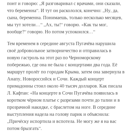
понт и говорю: „Я разговаривал с врачами, они сказали,
что беременна“. И тут он раскололся, конечно: „Ну, да,
сына, беременна. Понимаешь, только несколько месяцев,
мы тут хотели…“ „Ах, ты!“ говорю. «Как ты мог,
вообще?“ говорю. Но потом успокоился…“
Тем временем в середине августа Пугачёва нарушила
своё добровольное затворничество и отправилась в
новую гастроль на этот раз по Черноморскому
побережью, где она не была с концертами два года. Её
маршрут пролёг по городам Крыма, затем она завернула в
Анапу, Новороссийск и Сочи. Каждый концерт
примадонны стоил около 40 тысяч долларов. Как писала
Л. Кафтан: «На концерте в Сочи Пугачёва появилась в
коротком чёрном платье с разрезами почти до талии и в
прозрачной накидке, с браслетом на ноге. В середине
выступления надела на голову парик и объяснила:
„Причёску испортила и вспотела. Не могу же я на вас
потом брызгать“.