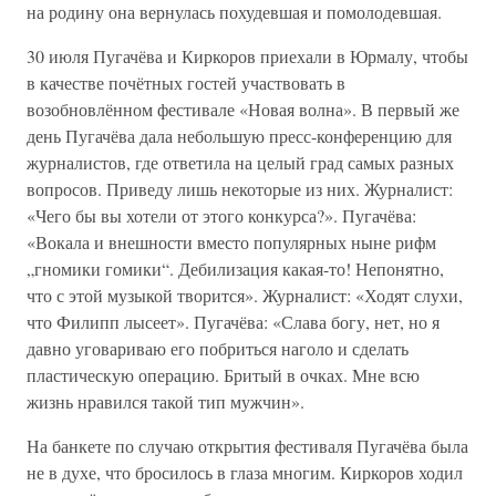
на родину она вернулась похудевшая и помолодевшая.
30 июля Пугачёва и Киркоров приехали в Юрмалу, чтобы
в качестве почётных гостей участвовать в
возобновлённом фестивале «Новая волна». В первый же
день Пугачёва дала небольшую пресс-конференцию для
журналистов, где ответила на целый град самых разных
вопросов. Приведу лишь некоторые из них. Журналист:
«Чего бы вы хотели от этого конкурса?». Пугачёва:
«Вокала и внешности вместо популярных ныне рифм
„гномики гомики“. Дебилизация какая-то! Непонятно,
что с этой музыкой творится». Журналист: «Ходят слухи,
что Филипп лысеет». Пугачёва: «Слава богу, нет, но я
давно уговариваю его побриться наголо и сделать
пластическую операцию. Бритый в очках. Мне всю
жизнь нравился такой тип мужчин».
На банкете по случаю открытия фестиваля Пугачёва была
не в духе, что бросилось в глаза многим. Киркоров ходил