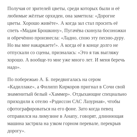
Получая от зрителей цветы, среди которых были и её
любимые жёлтые орхидеи, она заметила: «Дорогие
цветы. Хорошо живёте». А когда зал стал просить её
спеть «Мадам Брошкину», Пугачёва скинула босоножки
и обречённо произнесла: «Ладно, спою эту песню-дуру.
Но вы мне накаркаете!». А когда её в конце долго не
отпускали со сцены, призналась: «Это я так выгляжу
хорошо. А вообще-то мне уже много лет. И меня беречь
надо».
По побережью А. Б. передвигалась на сером
«Кадиллаке», а Филипп Киркоров пригнал в Сочи свой
знаменитый белый «Хаммер». Отдыхающие специально
приходили к отелю «Рэдиссон САС Лазурная», чтобы
сфотографироваться на его фоне. Зато когда певец
отправился на лимузине в Анапу, говорят, длиннющая
машина застряла на узком горном перевале, перекрыв
дорогу».