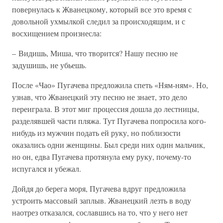
повернулась к Жванецкому, который все это время с
довольной ухмылкой следил за происходящим, и с
восхищением произнесла:
– Видишь, Миша, что творится? Нашу песню не
задушишь, не убьешь.
После «Чао» Пугачева предложила спеть «Ням-ням». Но,
узнав, что Жванецкий эту песню не знает, это дело
переиграла. В этот миг процессия дошла до лестницы,
разделявшей части пляжа. Тут Пугачева попросила кого-
нибудь из мужчин подать ей руку, но поблизости
оказались одни женщины. Был среди них один мальчик,
но он, едва Пугачева протянула ему руку, почему-то
испугался и убежал.
Дойдя до берега моря, Пугачева вдруг предложила
устроить массовый заплыв. Жванецкий лезть в воду
наотрез отказался, сославшись на то, что у него нет