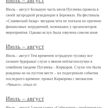
Июль – август
Июль – август Большую часть июля Пугачева провела в
своей загородной резиденции в Бережках. На фестиваль
«Славянский базар» звездная чета не поехала по причине
финансовых затруднений, возникших у организаторов
мероприятия. Однако вслух была озвучена совсем иная
Июль – август
Июль – август Тем временем эстрадную тусовку все
сильнее будоражат слухи о явном неблагополучии в
семейном тандеме Пугачева – Киркоров. Слухи эти были
рождены не на пустом месте – их подогревали события
последнего времени: провал Киркорова с мюзиклом
«Чикаго», отказ от
Июль – август
Июль – август 2 июля газета «Собеседник» опубликовала