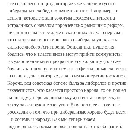
все ее коллеги по цеху, которые уже успели вкусить
либеральных свобод и опьянеть от них. Например, те
деньги, которые стали золотым дождем сыпаться на
эстрадников с началом горбачевских рыночных реформ,
не снились им ранее даже в сказочных снах. Теперь же
это стало явью и агитировало за либеральную власть
сильнее любого Агитпропа. Эстрадники пуще огня
боялись, что к власти вновь могут прийти коммунисты-
государственники и прекратить эту вольницу (того же
боялись, к примеру, и кинематографисты, опьяневшие от
шальных денег, которые давало им кооперативное кино).
Короче, вся советская богема была за либералов и против
гэкачепистов. Что касается простого народа, то он пошел
на поводу у первых, поскольку а) почитал творческую
элиту за ее прежние заслуги и б) верил в ее сказочные
россказни о том, что при либерализме хорошо будет всем
– и богеме, и народу. Как мы теперь знаем,
подтвердилась только первая половина этих обещаний.