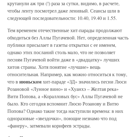
крутанули аж три (!) раза за сутки, видимо, в расчете,
чтобы ленту посмотрел даже ленивый. Сеансы шли в
следующей последовательности: 10.40, 19.40 и 1.55.
Тем временем отечественные хит-парады продолжают
обходиться без Аллы Пугачевой. Нет, определенная часть
публики присылает в газеты открытки с ее именем,
однако этих посланий столь мало, что не позволяет
песням Пугачевой войти даже в «двадцатку» лучших
хитов страны. Хотя понятие «лучшие» вещь
относительная. Например, как можно относиться к тому,
июньском
что в
хит-параде «ЗД» значились песни Люси
Розановой «Лунное вино» и «Хуанхэ – Желтая река»
Вити Попова, а «Коралловых бус» Аллы Пугачевой не
было. Кто сегодня вспомнит Люсю Розанову и Витю
Попова? Однако такие тогда наступили времена: в них
одноразовые «звездочки», поющие незнамо что под
«фанеру», затмевали корифеев эстрады.