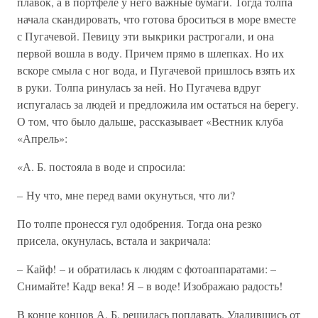
плавок, а в портфеле у него важные бумаги. Тогда толпа
начала скандировать, что готова броситься в море вместе
с Пугачевой. Певицу эти выкрики растрогали, и она
первой вошла в воду. Причем прямо в шлепках. Но их
вскоре смыла с ног вода, и Пугачевой пришлось взять их
в руки. Толпа ринулась за ней. Но Пугачева вдруг
испугалась за людей и предложила им остаться на берегу.
О том, что было дальше, рассказывает «Вестник клуба
«Апрель»:
«А. Б. постояла в воде и спросила:
– Ну что, мне перед вами окунуться, что ли?
По толпе пронесся гул одобрения. Тогда она резко
присела, окунулась, встала и закричала:
– Кайф! – и обратилась к людям с фотоаппаратами: –
Снимайте! Кадр века! Я – в воде! Изображаю радость!
В конце концов А. Б. решилась поплавать. Удалившись от