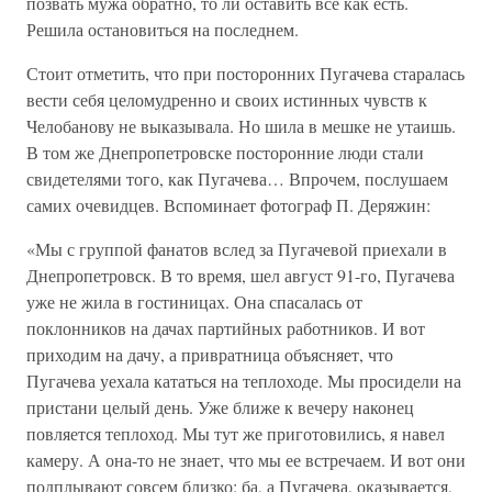
позвать мужа обратно, то ли оставить все как есть.
Решила остановиться на последнем.
Стоит отметить, что при посторонних Пугачева старалась
вести себя целомудренно и своих истинных чувств к
Челобанову не выказывала. Но шила в мешке не утаишь.
В том же Днепропетровске посторонние люди стали
свидетелями того, как Пугачева… Впрочем, послушаем
самих очевидцев. Вспоминает фотограф П. Деряжин:
«Мы с группой фанатов вслед за Пугачевой приехали в
Днепропетровск. В то время, шел август 91-го, Пугачева
уже не жила в гостиницах. Она спасалась от
поклонников на дачах партийных работников. И вот
приходим на дачу, а привратница объясняет, что
Пугачева уехала кататься на теплоходе. Мы просидели на
пристани целый день. Уже ближе к вечеру наконец
повляется теплоход. Мы тут же приготовились, я навел
камеру. А она-то не знает, что мы ее встречаем. И вот они
подплывают совсем близко: ба, а Пугачева, оказывается,