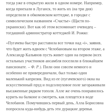
тогда уже в открытую жили в одном номере. Например,
когда приехали в Луганск, то жить их (на три дня)
определили в обкомовском коттедже, в городке с
символическим названием «Счастье» (Щастя по-
украински). Вот как об этом вспоминает очевидец –
тогдашний администратор коттеджей И. Рожко:
«Пугачева быстро расставила все точки над «i», заявив,
что будет жить вдвоем с Челобановым на втором этаже, а
Александр Кальянов пусть живет один на первом (всех
остальных участников ансамбля поселили в ближайшем
пансионате. –
Ф. Р.
). Пили они совсем немного и
особенно не привередничали, был только один
маленький капризик. Вид из ее (пугачевского) окна на
искусственный пруд и подсолнуховое поле загораживали
высаженные рядком тополя. Алле же очень понравилось
курить на балконе и смотреть, как плещется в воде
Челобанов. Помучившись первый день, Алла Борисовна
попросила куда-нибудь деть эти дурацкие деревья.