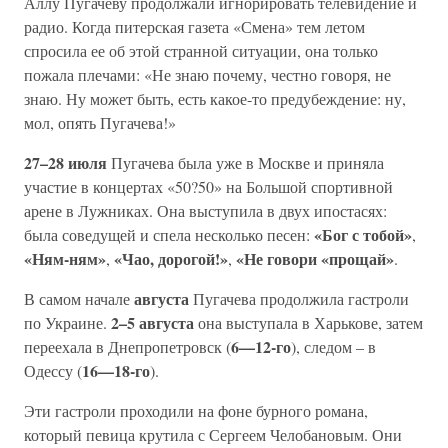
Аллу Пугачеву продолжали игнорировать телевидение и
радио. Когда питерская газета «Смена» тем летом
спросила ее об этой странной ситуации, она только
пожала плечами: «Не знаю почему, честно говоря, не
знаю. Ну может быть, есть какое-то предубеждение: ну,
мол, опять Пугачева!»
27–28 июля
Пугачева была уже в Москве и приняла
участие в концертах «50?50» на Большой спортивной
арене в Лужниках. Она выступила в двух ипостасях:
«Бог с тобой»
была соведущей и спела несколько песен:
,
«Ням-ням»
«Чао, дорогой!»
«Не говори «прощай»
,
,
.
августа
В самом начале
Пугачева продолжила гастроли
2–5 августа
по Украине.
она выступала в Харькове, затем
6—12-го
переехала в Днепропетровск (
), следом – в
16—18-го
Одессу (
).
Эти гастроли проходили на фоне бурного романа,
который певица крутила с Сергеем Челобановым. Они