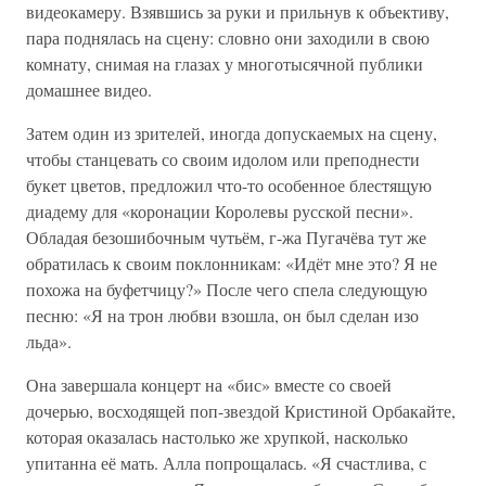
видеокамеру. Взявшись за руки и прильнув к объективу,
пара поднялась на сцену: словно они заходили в свою
комнату, снимая на глазах у многотысячной публики
домашнее видео.
Затем один из зрителей, иногда допускаемых на сцену,
чтобы станцевать со своим идолом или преподнести
букет цветов, предложил что-то особенное блестящую
диадему для «коронации Королевы русской песни».
Обладая безошибочным чутьём, г-жа Пугачёва тут же
обратилась к своим поклонникам: «Идёт мне это? Я не
похожа на буфетчицу?» После чего спела следующую
песню: «Я на трон любви взошла, он был сделан изо
льда».
Она завершала концерт на «бис» вместе со своей
дочерью, восходящей поп-звездой Кристиной Орбакайте,
которая оказалась настолько же хрупкой, насколько
упитанна её мать. Алла попрощалась. «Я счастлива, с