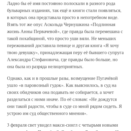
Ладно бы её имя постоянно полоскали в разного рода
бульварных изданиях, так ещё и книги стали появляться,
в которых она представала просто в непотребном виде.
Взять тот же опус Аскольда Чернушкина «Подлинная
жизнь Анны Первачевой», где правда была перемешана с
такой похабщиной, что просто уши вяли. Не меньших
переживаний доставила певице и другая книга «Я хочу
твою девушку», принадлежащая перу её бывшего супруга
Александра Стефановича, где правды было больше, но
она была из разряда нелицеприятных.
Однако, как и в прошлые разы, возмущение Пугачёвой
ушло «в паровозный гудок». Как выяснилось, в суд на
своих обидчиков она подавать не собирается, а хочет
разделаться с ними иначе. По её словам: «Не дождутся
они такой радости, чтобы в суде со мной рядом сидеть. Я
устрою им суд общественного мнения».
3 февраля свет увидел макси-сингл с четырьмя новыми