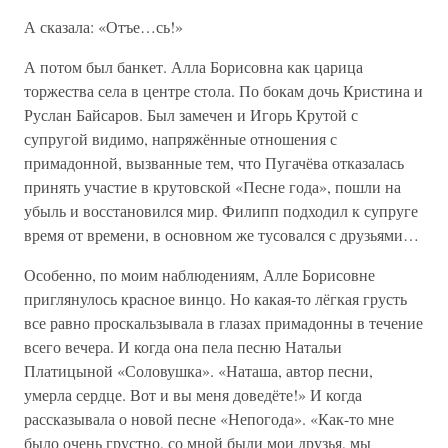
А сказала: «Отъе…сь!»
А потом был банкет. Алла Борисовна как царица
торжества села в центре стола. По бокам дочь Кристина и
Руслан Байсаров. Был замечен и Игорь Крутой с
супругой видимо, напряжённые отношения с
примадонной, вызванные тем, что Пугачёва отказалась
принять участие в крутовской «Песне года», пошли на
убыль и восстановился мир. Филипп подходил к супруге
время от времени, в основном же тусовался с друзьями…
Особенно, по моим наблюдениям, Алле Борисовне
приглянулось красное винцо. Но какая-то лёгкая грусть
все равно проскальзывала в глазах примадонны в течение
всего вечера. И когда она пела песню Натальи
Платицыной «Соловушка». «Наташа, автор песни,
умерла сердце. Вот и вы меня доведёте!» И когда
рассказывала о новой песне «Непогода». «Как-то мне
было очень грустно, со мной были мои друзья, мы