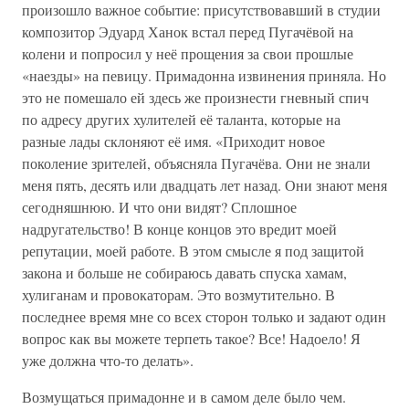
произошло важное событие: присутствовавший в студии
композитор Эдуард Ханок встал перед Пугачёвой на
колени и попросил у неё прощения за свои прошлые
«наезды» на певицу. Примадонна извинения приняла. Но
это не помешало ей здесь же произнести гневный спич
по адресу других хулителей её таланта, которые на
разные лады склоняют её имя. «Приходит новое
поколение зрителей, объясняла Пугачёва. Они не знали
меня пять, десять или двадцать лет назад. Они знают меня
сегодняшнюю. И что они видят? Сплошное
надругательство! В конце концов это вредит моей
репутации, моей работе. В этом смысле я под защитой
закона и больше не собираюсь давать спуска хамам,
хулиганам и провокаторам. Это возмутительно. В
последнее время мне со всех сторон только и задают один
вопрос как вы можете терпеть такое? Все! Надоело! Я
уже должна что-то делать».
Возмущаться примадонне и в самом деле было чем.