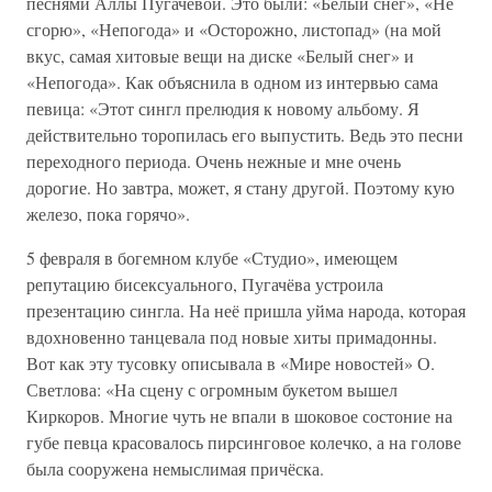
песнями Аллы Пугачёвой. Это были: «Белый снег», «Не
сгорю», «Непогода» и «Осторожно, листопад» (на мой
вкус, самая хитовые вещи на диске «Белый снег» и
«Непогода». Как объяснила в одном из интервью сама
певица: «Этот сингл прелюдия к новому альбому. Я
действительно торопилась его выпустить. Ведь это песни
переходного периода. Очень нежные и мне очень
дорогие. Но завтра, может, я стану другой. Поэтому кую
железо, пока горячо».
5 февраля в богемном клубе «Студио», имеющем
репутацию бисексуального, Пугачёва устроила
презентацию сингла. На неё пришла уйма народа, которая
вдохновенно танцевала под новые хиты примадонны.
Вот как эту тусовку описывала в «Мире новостей» О.
Светлова: «На сцену с огромным букетом вышел
Киркоров. Многие чуть не впали в шоковое состоние на
губе певца красовалось пирсинговое колечко, а на голове
была сооружена немыслимая причёска.