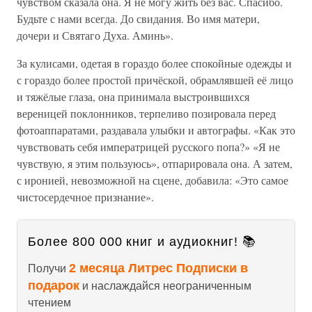
чувством сказала она. Я не могу жить без вас. Спасибо.
Будьте с нами всегда. До свидания. Во имя матери,
дочери и Святаго Духа. Аминь».
За кулисами, одетая в гораздо более спокойные одежды и
с гораздо более простой причёской, обрамлявшей её лицо
и тяжёлые глаза, она принимала выстроившихся
вереницей поклонников, терпеливо позировала перед
фотоаппаратами, раздавала улыбки и автографы. «Как это
чувствовать себя императрицей русского попа?» «Я не
чувствую, я этим пользуюсь», отпарировала она. А затем,
с иронией, невозможной на сцене, добавила: «Это самое
чистосердечное признание».
Более 800 000 книг и аудиокниг! 📚
2 месяца Литрес Подписки в
Получи
подарок
и наслаждайся неограниченным
чтением