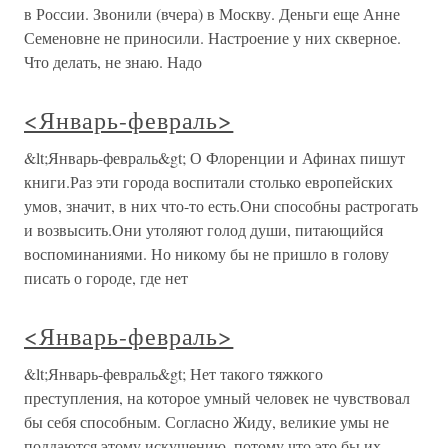
в России. Звонили (вчера) в Москву. Деньги еще Анне
Семеновне не приносили. Настроение у них скверное.
Что делать, не знаю. Надо
<Январь-февраль>
&lt;Январь-февраль&gt; О Флоренции и Афинах пишут
книги.Раз эти города воспитали столько европейских
умов, значит, в них что-то есть.Они способны растрогать
и возвысить.Они утоляют голод души, питающийся
воспоминаниями. Но никому бы не пришло в голову
писать о городе, где нет
<Январь-февраль>
&lt;Январь-февраль&gt; Нет такого тяжкого
преступления, на которое умный человек не чувствовал
бы себя способным. Согласно Жиду, великие умы не
поддаются этому искушению, потому что это бы их