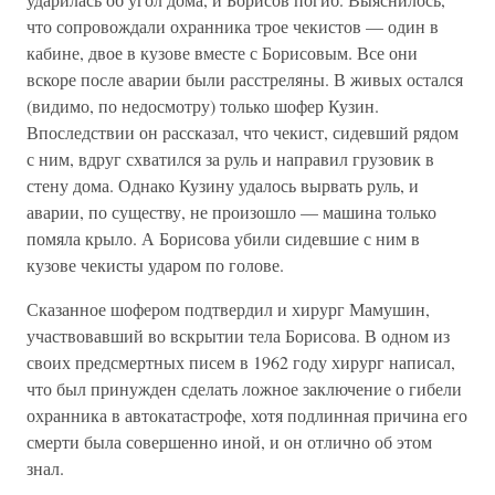
что сопровождали охранника трое чекистов — один в
кабине, двое в кузове вместе с Борисовым. Все они
вскоре после аварии были расстреляны. В живых остался
(видимо, по недосмотру) только шофер Кузин.
Впоследствии он рассказал, что чекист, сидевший рядом
с ним, вдруг схватился за руль и направил грузовик в
стену дома. Однако Кузину удалось вырвать руль, и
аварии, по существу, не произошло — машина только
помяла крыло. А Борисова убили сидевшие с ним в
кузове чекисты ударом по голове.
Сказанное шофером подтвердил и хирург Мамушин,
участвовавший во вскрытии тела Борисова. В одном из
своих предсмертных писем в 1962 году хирург написал,
что был принужден сделать ложное заключение о гибели
охранника в автокатастрофе, хотя подлинная причина его
смерти была совершенно иной, и он отлично об этом
знал.