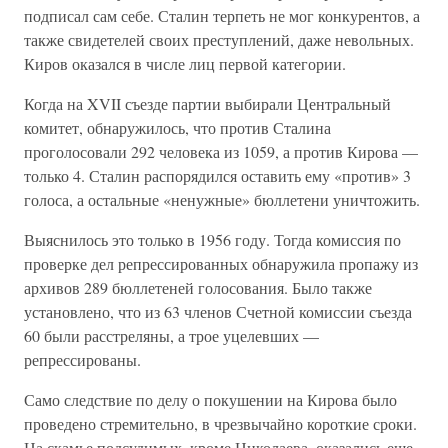
подписал сам себе. Сталин терпеть не мог конкурентов, а
также свидетелей своих преступлений, даже невольных.
Киров оказался в числе лиц первой категории.
Когда на XVII съезде партии выбирали Центральный
комитет, обнаружилось, что против Сталина
проголосовали 292 человека из 1059, а против Кирова —
только 4. Сталин распорядился оставить ему «против» 3
голоса, а остальные «ненужные» бюллетени уничтожить.
Выяснилось это только в 1956 году. Тогда комиссия по
проверке дел репрессированных обнаружила пропажу из
архивов 289 бюллетеней голосования. Было также
установлено, что из 63 членов Счетной комиссии съезда
60 были расстреляны, а трое уцелевших —
репрессированы.
Само следствие по делу о покушении на Кирова было
проведено стремительно, в чрезвычайно короткие сроки.
На скамье подсудимых, кроме Николаева, оказались еще