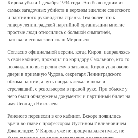
Кирова убили 1 декабря 1934 года. Это было одним из
самых загадочных убийств в верхнем эшелоне советского
и партийного руководства страны. Тем более что к
лидеру ленинградской партийной организации многие
простые люди относились с большой симпатией,
называли его ласково «наш Мироныч».
Согласно официальной версии, когда Киров, направляясь
в свой кабинет, проходил по коридору Смольного, кто-то
неожиданно выстрелил ему в затылок. Киров упал около
двери в приемную Чудова, секретаря Ленинградского
обкома партии, а чуть поодаль лежал в шоке и
стрелявший, с револьвером в правой руке. При обыске у
него были обнаружены документы и партийный билет на
имя Леонида Николаева.
Раненого перенесли в его кабинет. Вскоре появились
врачи во главе с профессором Иустином Ивлиановичем
Джанелидзе. У Кирова уже не прощупывался пульс, не
было дыхания, но врачи попытались восстановить