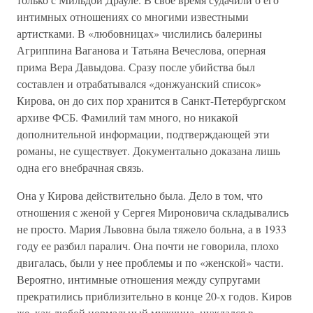
интимных отношениях со многими известными
артистками. В «любовницах» числились балерины
Агриппина Ваганова и Татьяна Вечеслова, оперная
прима Вера Давыдова. Сразу после убийства был
составлен и отрабатывался «донжуанский список»
Кирова, он до сих пор хранится в Санкт-Петербургском
архиве ФСБ. Фамилий там много, но никакой
дополнительной информации, подтверждающей эти
романы, не существует. Документально доказана лишь
одна его внебрачная связь.
Она у Кирова действительно была. Дело в том, что
отношения с женой у Сергея Мироновича складывались
не просто. Мария Львовна была тяжело больна, а в 1933
году ее разбил паралич. Она почти не говорила, плохо
двигалась, были у нее проблемы и по «женской» части.
Вероятно, интимные отношения между супругами
прекратились приблизительно в конце 20-х годов. Киров
же, как любой нормальный мужчина, нуждался в