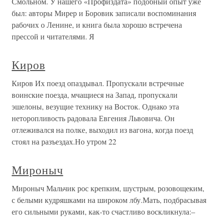
Смольном. У нашего «Профиздата» подобный опыт уже
был: авторы Мирер и Боровик записали воспоминания
рабочих о Ленине, и книга была хорошо встречена
прессой и читателями. Я
Киров
Киров Их поезд опаздывал. Пропускали встречные
воинские поезда, мчащиеся на Запад, пропускали
эшелоны, везущие технику на Восток. Однако эта
неторопливость радовала Евгения Львовича. Он
отлеживался на полке, выходил из вагона, когда поезд
стоял на разъездах.Но утром 22
Мироныч
Мироныч Мальчик рос крепким, шустрым, розовощеким,
с белыми кудряшками на широком лбу.Мать, подбрасывая
его сильными руками, как-то счастливо воскликнула:–