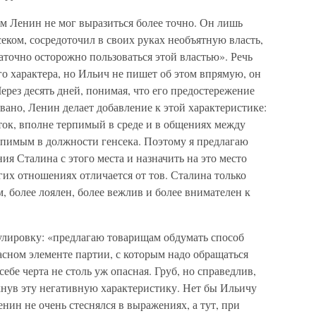
ем Ленин не мог выразиться более точно. Он лишь
секом, сосредоточил в своих руках необъятную власть,
статочно осторожно пользоваться этой властью». Речь
о характера, но Ильич не пишет об этом впрямую, он
Через десять дней, понимая, что его предостережение
ано, Ленин делает добавление к этой характеристике:
ток, вполне терпимый в среде и в общениях между
рпимым в должности генсека. Поэтому я предлагаю
я Сталина с этого места и назначить на это место
гих отношениях отличается от тов. Сталина только
, более лоялен, более вежлив и более внимателен к
улировку: «предлагаю товарищам обдумать способ
асном элементе партии, с которым надо обращаться
себе черта не столь уж опасная. Груб, но справедлив,
ркнув эту негативную характеристику. Нет бы Ильичу
нин не очень стеснялся в выражениях, а тут, при