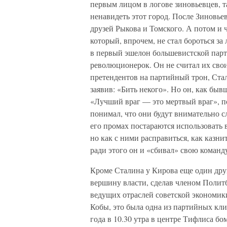
первым лицом в логове зиновьевцев, т
ненавидеть этот город. После Зиновьев
друзей Рыкова и Томского. А потом и 
который, впрочем, не стал бороться за
в первый эшелон большевистской парт
революционерок. Он не считал их свои
претендентов на партийный трон, Стал
заявив: «Бить некого». Но он, как бы
«Лучший враг — это мертвый враг», по
понимал, что они будут внимательно 
его промах постараются использовать 
но как с ними расправиться, как казни
ради этого он и «сбивал» свою команду
Кроме Сталина у Кирова еще один дру
вершину власти, сделав членом Поли
ведущих отраслей советской экономики
Кобы, это была одна из партийных кл
года в 10.30 утра в центре Тифлиса б