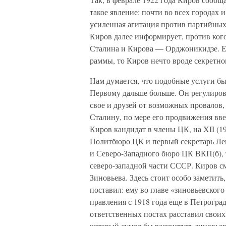
такое явление: почти во всех городах 
усиленная агитация против партийных
Киров далее информирует, против кого
Сталина и Кирова — Орджоникидзе. Е
раммы, то Киров нечто вроде секретно
Нам думается, что подобные услуги бы
Первому дальше больше. Он регулиров
свое и друзей от возможных провалов,
Сталину, по мере его продвижения ввер
Киров кандидат в члены ЦК, на XII (1
Политбюро ЦК и первый секретарь Лен
и Северо-Западного бюро ЦК ВКП(б), 
северо-западной части СССР. Киров с
Зиновьева. Здесь стоит особо заметить
поставил: ему во главе «зиновьевского 
правления с 1918 года еще в Петроград
ответственных постах расставил своих
который сумел бы расчистить зиновье