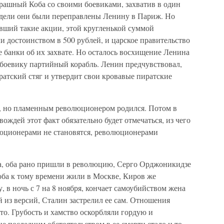
страшный Коба со своими боевиками, захватив в один
недели они были переправлены Ленину в Париж. Но
вший такие акции, этой кругленькой суммой
и достоинством в 500 рублей, и царское правительство
 банки об их захвате. Но осталось восхищение Ленина
 боевику партийный корабль. Ленин предчувствовал,
ратский стяг и утвердит свои кровавые пиратские
, но пламенным революционером родился. Потом в
ождей этот факт обязательно будет отмечаться, из чего
люционерами не становятся, революционерами
за, оба рано пришли в революцию, Серго Орджоникидзе
оба к тому времени жили в Москве, Киров же
у, в ночь с 7 на 8 ноября, кончает самоубийством жена
 из версий, Сталин застрелил ее сам. Отношения
о. Грубость и хамство оскорбляли гордую и
 последним обстоятельством в ее смерти стало и то,