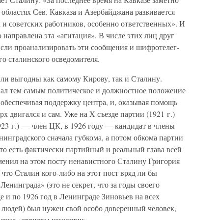
и областях Сев. Кавказа и Азербайджана развивается
 и советских работников, особенно ответственных». И
 направлена эта «агитация». В числе этих лиц друг
сли проанализировать эти сообщения и шифротелег-
го сталинского осведомителя.
ли выгодны как самому Кирову, так и Сталину.
ал тем самым политическое и должностное положение
 обеспечивая поддержку центра, и, оказывая помощь
х двигался и сам. Уже на X съезде партии (1921 г.)
923 г.) — член ЦК, в 1926 году — кандидат в члены
инградского сначала губкома, а потом обкома партии
то есть фактически партийный и реальный глава всей
менил на этом посту ненавистного Сталину Григория
, что Сталин кого-либо на этот пост вряд ли бы
Ленинграда» (это не секрет, что за годы своего
е и по 1926 год в Ленинграде Зиновьев на всех
 людей) был нужен свой особо доверенный человек,
вские «авгиевы конюшни».