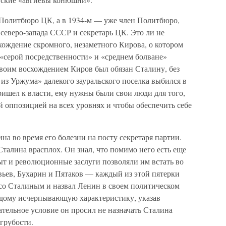
 Политбюро ЦК, а в 1934-м — уже член Политбюро,
северо-запада СССР и секретарь ЦК. Это ли не
хождение скромного, незаметного Кирова, о котором
 «серой посредственности» и «среднем болване»
своим восхождением Киров был обязан Сталину, без
из Уржума» далекого зауральского поселка выбился в
ишел к власти, ему нужны были свои люди для того,
ей оппозицией на всех уровнях и чтобы обеспечить себе
на во время его болезни на посту секретаря партии.
Сталина врасплох. Он знал, что помимо него есть еще
ыт и революционные заслуги позволяли им встать во
вьев, Бухарин и Пятаков — каждый из этой пятерки
 со Сталиным и назвал Ленин в своем политическом
ждому исчерпывающую характеристику, указав
ательное условие он просил не назначать Сталина
грубости.