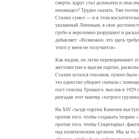
смерти, вдруг стал деликатен и опасл
ненавидел? Трудно сказать. Уже потом,
Сталин сумел — и в этом восхитительн
указанный Лениным, в свое достоинств
грубо и вероломно разрушают и раска
добавляет: «Возможно, что здесь требу
этого у меня не получается».
Как видим, он легко переворачивает э
жестокостью к врагам партии, расколь
Сталин остался генсеком, нужно было с
это единство убирает сначала с помощ
пост генсека Троцкого, выслав в 1929 
разгадав этот маневр «хитрого грузина
На XIV съезде партии Каменев выступ
против того, чтобы создавать теорию 
против того, чтобы Секретариат, факт
над политическим органом. Мы за то,
образом, чтобы было действительно п