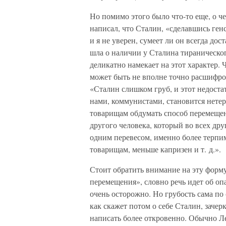
Но помимо этого было что-то еще, о ч
написал, что Сталин, «сделавшись ген
и я не уверен, сумеет ли он всегда до
шла о наличии у Сталина тираническог
деликатно намекает на этот характер. 
может быть не вполне точно расшифров
«Сталин слишком груб, и этот недоста
нами, коммунистами, становится нете
товарищам обдумать способ перемещени
другого человека, который во всех дру
одним перевесом, именно более терпим
товарищам, меньше капризен и т. д.».
Стоит обратить внимание на эту форм
перемещения», словно речь идет об оп
очень осторожно. Но грубость сама по 
как скажет потом о себе Сталин, заче
написать более откровенно. Обычно Ле