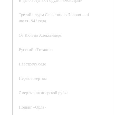
В дело вступают орудия-«монстры»
Третий штурм Севастополя 7 июня — 4
июля 1942 года
От Кюи до Александера
Русский «Титаник»
Навстречу беде
Первые жертвы
Смерть в шкиперской рубке
Подвиг «Орла»