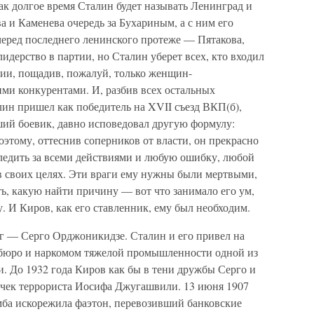
ак долгое время Сталин будет называть Ленинград и
а и Каменева очередь за Бухариным, а с ним его
черед последнего ленинского протеже — Пятакова,
 лидерство в партии, но Сталин уберет всех, кто входил
ии, пощадив, пожалуй, только женщин-
ми конкурентами. И, разбив всех остальных
ин пришел как победитель на XVII съезд ВКП(б),
вший боевик, давно исповедовал другую формулу:
этому, оттеснив соперников от власти, он прекрасно
следить за всеми действиями и любую ошибку, любой
в своих целях. Эти враги ему нужны были мертвыми,
ть, какую найти причину — вот что занимало его ум,
. И Киров, как его ставленник, ему был необходим.
г — Серго Орджоникидзе. Сталин и его привел на
тбюро и наркомом тяжелой промышленности одной из
. До 1932 года Киров как бы в тени дружбы Серго и
ичек террориста Иосифа Джугашвили. 13 июня 1907
омба искорежила фаэтон, перевозивший банковские