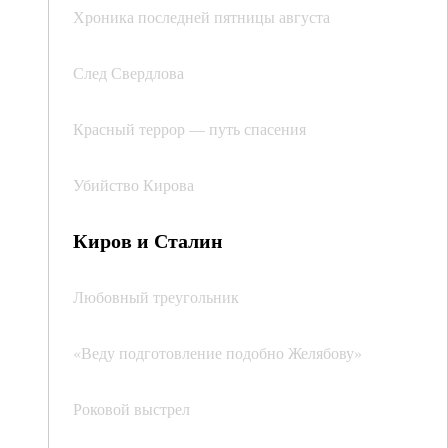
Хроника последней пятницы августа
След Свердлова
Красный террор — путь спасения
Убийство Кирова
Киров и Сталин
Любовный треугольник
«Веду подготовление подобно Желябову»
Роковой выстрел