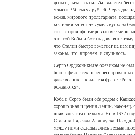
деньги, началась пальба, вылетел бес
момент 350 тысяч рублей. Через две 
вождь мирового пролетариата, поощря
воспользоваться не сумел: купюры был
тотчас проинформировало все мировые
отвагой Кобы и боязнь доверять этому
что Сталин быстро взметнет на нем пи
законы, что, впрочем, и случилось.
Серго Орджоникидзе боевиком не был
биографиях всех нерепрессированных в
даже возникла крылатая фраза: «Рево
рождаются».
Коба и Серго были оба родом с Кавка
хорошо знал и ценил Ленин, наконец, 
появлялся там наездами. Но в 1932 год
Сталина Надежда Аллилуева. По одной
между ними складывались весьма прост
самолюбивую Надежду Сергеевну, но не