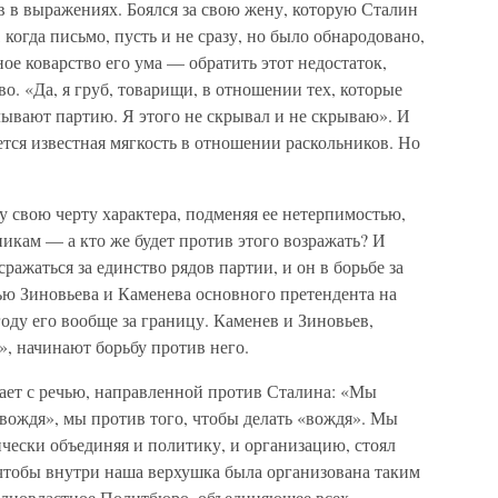
ив в выражениях. Боялся за свою жену, которую Сталин
 когда письмо, пусть и не сразу, но было обнародовано,
ое коварство его ума — обратить этот недостаток,
о. «Да, я груб, товарищи, в отношении тех, которые
лывают партию. Я этого не скрывал и не скрываю». И
ется известная мягкость в отношении раскольников. Но
ту свою черту характера, подменяя ее нетерпимостью,
никам — а кто же будет против этого возражать? И
ражаться за единство рядов партии, и он в борьбе за
ью Зиновьева и Каменева основного претендента на
году его вообще за границу. Каменев и Зиновьев,
», начинают борьбу против него.
ает с речью, направленной против Сталина: «Мы
«вождя», мы против того, чтобы делать «вождя». Мы
ически объединяя и политику, и организацию, стоял
 чтобы внутри наша верхушка была организована таким
олновластное Политбюро, объединяющее всех