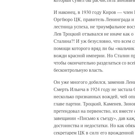
И наконец, в 1930 году Киров — член
Оргбюро ЦК, правитель Ленинграда и 
лестница успеха, не триумфальное вос
Лев Троцкий отзывался не иначе как о
Сталина?! И уж безусловно, что всем 
помощи которого вряд ли бы «мальчик 
вожди красной империи. Но Сталин пр
чтобы окончательно разделаться со вс
бесконтрольную власть.
Он уже многого добился, заменив Лени
Смерть Ильича в 1924 году не застала 
несколько признанных вождей, чей оп
главе партии. Троцкий, Каменев, Зино
претендовал на первенство, их вместе
завещании «Письмо к съезду», дав ка
достоинства и недостатки. Но как обяз
секретарем ЦК в силу его врожденной 