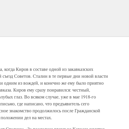
, когда Киров в составе одной из закавказских
й съезд Советов. Сталин в те первые дни новой власти
 одним из вождей, и конечно же ему было приятно
каза. Киров ему сразу понравился: честный,
убых глаз. Во всяком случае, уже в мае 1918-го
письмо, где написано, что предъявитель сего
есное знакомство продолжилось после Гражданской
положении дел на местах.
ет Сталину: «За последнее время на Кавказе заметно