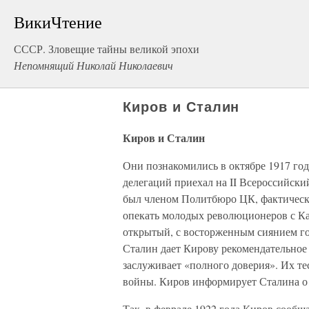
ВикиЧтение
СССР. Зловещие тайны великой эпохи
Непомнящий Николай Николаевич
Киров и Сталин
Киров и Сталин
Они познакомились в октябре 1917 года
делегаций приехал на II Всероссийски
был членом Политбюро ЦК, фактически
опекать молодых революционеров с Кав
открытый, с восторженным сиянием гол
Сталин дает Кирову рекомендательное 
заслуживает «полного доверия». Их т
войны. Киров информирует Сталина о 
Так, в феврале 1922 года Киров сообща