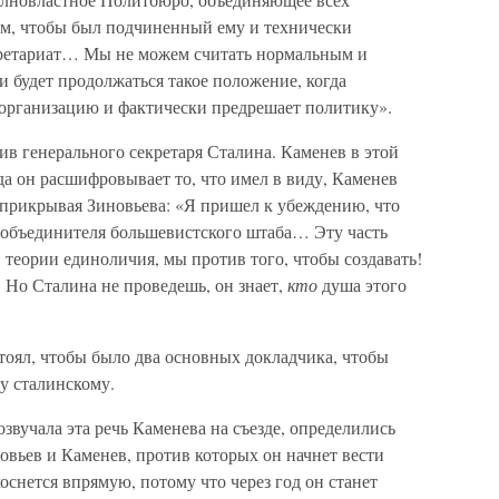
тем, чтобы был подчиненный ему и технически
ретариат… Мы не можем считать нормальным и
ли будет продолжаться такое положение, когда
 организацию и фактически предрешает политику».
в генерального секретаря Сталина. Каменев в этой
да он расшифровывает то, что имел в виду, Каменев
 прикрывая Зиновьева: «Я пришел к убеждению, что
 объединителя большевистского штаба… Эту часть
 теории единоличия, мы против того, чтобы создавать!
 Но Сталина не проведешь, он знает,
кто
душа этого
тоял, чтобы было два основных докладчика, чтобы
у сталинскому.
озвучала эта речь Каменева на съезде, определились
вьев и Каменев, против которых он начнет вести
снется впрямую, потому что через год он станет