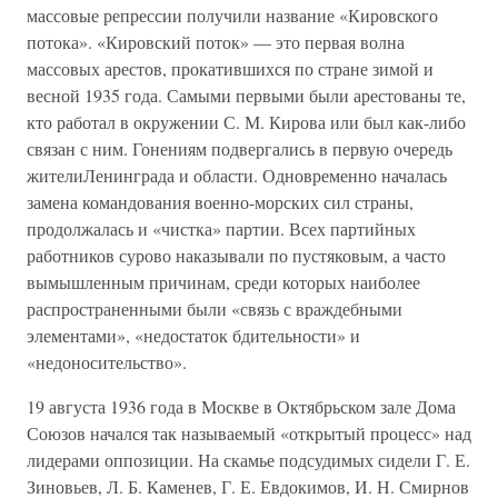
массовые репрессии получили название «Кировского
потока». «Кировский поток» — это первая волна
массовых арестов, прокатившихся по стране зимой и
весной 1935 года. Самыми первыми были арестованы те,
кто работал в окружении С. М. Кирова или был как-либо
связан с ним. Гонениям подвергались в первую очередь
жителиЛенинграда и области. Одновременно началась
замена командования военно-морских сил страны,
продолжалась и «чистка» партии. Всех партийных
работников сурово наказывали по пустяковым, а часто
вымышленным причинам, среди которых наиболее
распространенными были «связь с враждебными
элементами», «недостаток бдительности» и
«недоносительство».
19 августа 1936 года в Москве в Октябрьском зале Дома
Союзов начался так называемый «открытый процесс» над
лидерами оппозиции. На скамье подсудимых сидели Г. Е.
Зиновьев, Л. Б. Каменев, Г. Е. Евдокимов, И. Н. Смирнов