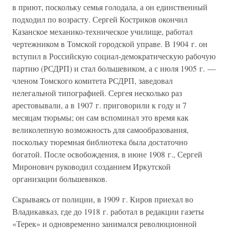
в приют, поскольку семья голодала, а он единственный
подходил по возрасту. Сергей Костриков окончил
Казанское механико-техническое училище, работал
чертежником в Томской городской управе. В 1904 г. он
вступил в Российскую социал-демократическую рабочую
партию (РСДРП) и стал большевиком, а с июля 1905 г. —
членом Томского комитета РСДРП, заведовал
нелегальной типографией. Сергея несколько раз
арестовывали, а в 1907 г. приговорили к году и 7
месяцам тюрьмы; он сам вспоминал это время как
великолепную возможность для самообразования,
поскольку тюремная библиотека была достаточно
богатой. После освобождения, в июне 1908 г., Сергей
Миронович руководил созданием Иркутской
организации большевиков.
Скрываясь от полиции, в 1909 г. Киров приехал во
Владикавказ, где до 1918 г. работал в редакции газеты
«Терек» и одновременно занимался революционной