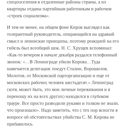
спецпоселения в отдаленные районы страны, а их
квартиры отданы партийным работникам и рабочим
«строек социализма».
И тем не менее, на общем фоне Киров выглядел как
толерантный руководитель, опирающийся на здравый
смысл и ленинские принципы, поэтому реакцией на его
гибель был всеобщий шок. Н. С. Хрущев вспоминал:
«Как-то вечером в начале декабря раздался телефонный
звонок: «…B Ленинграде убили Кирова…Туда
намечается делегация: поедут Сталин, Ворошилов,
Молотов, от Московской парторганизации и еще от
московских рабочих человек шестьдесят.» Ленинград
(хотя, может быть, это мои личные переживания и я
переношу их на всех других) находился в глубоком
трауре. Все просто разводили руками и толком не знали,
что произошло». Надо заметить, что с тех пор ясности в
вопросе об обстоятельствах убийства С. М. Кирова не
прибавилось.