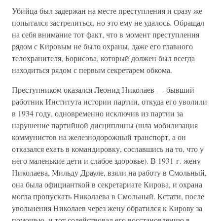
Убийца был задержан на месте преступления и сразу же
попытался застрелиться, но это ему не удалось. Обращал
на себя внимание тот факт, что в момент преступления
рядом с Кировым не было охраны, даже его главного
телохранителя, Борисова, который должен был всегда
находиться рядом с первым секретарем обкома.
Преступником оказался Леонид Николаев — бывший
работник Института истории партии, откуда его уволили
в 1934 году, одновременно исключив из партии за
нарушение партийной дисциплины (шла мобилизация
коммунистов на железнодорожный транспорт, а он
отказался ехать в командировку, сославшись на то, что у
него маленькие дети и слабое здоровье). В 1931 г. жену
Николаева, Мильду Драуле, взяли на работу в Смольный,
она была официанткой в секретариате Кирова, и охрана
могла пропускать Николаева в Смольный. Кстати, после
увольнения Николаев через жену обратился к Кирову за
помощью, и тот содействовал его восстановлению в