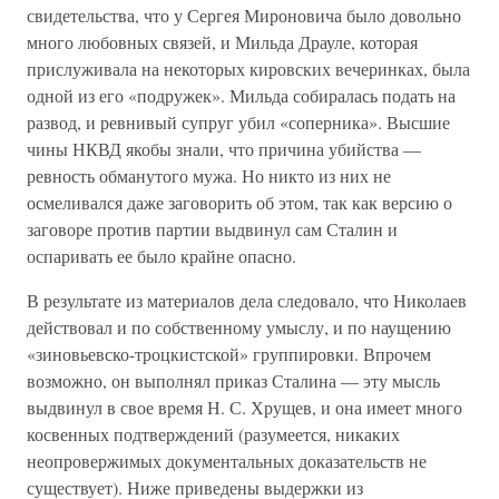
свидетельства, что у Сергея Мироновича было довольно
много любовных связей, и Мильда Драуле, которая
прислуживала на некоторых кировских вечеринках, была
одной из его «подружек». Мильда собиралась подать на
развод, и ревнивый супруг убил «соперника». Высшие
чины НКВД якобы знали, что причина убийства —
ревность обманутого мужа. Но никто из них не
осмеливался даже заговорить об этом, так как версию о
заговоре против партии выдвинул сам Сталин и
оспаривать ее было крайне опасно.
В результате из материалов дела следовало, что Николаев
действовал и по собственному умыслу, и по наущению
«зиновьевско-троцкистской» группировки. Впрочем
возможно, он выполнял приказ Сталина — эту мысль
выдвинул в свое время Н. С. Хрущев, и она имеет много
косвенных подтверждений (разумеется, никаких
неопровержимых документальных доказательств не
существует). Ниже приведены выдержки из