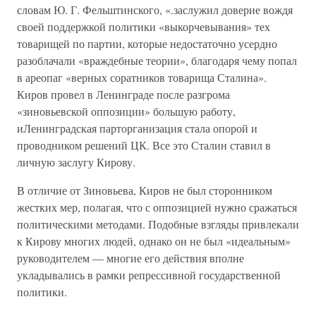
словам Ю. Г. Фельштинского, «.заслужил доверие вождя
своей поддержкой политики «выкорчевывания» тех
товарищей по партии, которые недостаточно усердно
разоблачали «враждебные теории», благодаря чему попал
в ареопаг «верных соратников товарища Сталина».
Киров провел в Ленинграде после разгрома
«зиновьевской оппозиции» большую работу,
иЛенинградская парторганизация стала опорой и
проводником решений ЦК. Все это Сталин ставил в
личную заслугу Кирову.
В отличие от Зиновьева, Киров не был сторонником
жестких мер, полагая, что с оппозицией нужно сражаться
политическими методами. Подобные взгляды привлекали
к Кирову многих людей, однако он не был «идеальным»
руководителем — многие его действия вполне
укладывались в рамки репрессивной государственной
политики.