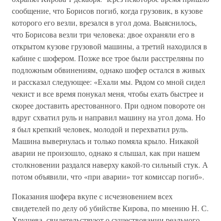
сообщение, что Борисов погиб, когда грузовик, в кузове
которого его везли, врезался в угол дома. Выяснилось,
что Борисова везли три человека: двое охраняли его в
открытом кузове грузовой машины, а третий находился в
кабине с шофером. Позже все трое были расстреляны по
подложным обвинениям, однако шофер остался в живых
и рассказал следующее: «Ехали мы. Рядом со мной сидел
чекист и все время понукал меня, чтобы ехать быстрее и
скорее доставить арестованного. При одном повороте он
вдруг схватил руль и направил машину на угол дома. Но
я был крепкий человек, молодой и перехватил руль.
Машина вывернулась и только помяла крыло. Никакой
аварии не произошло, однако я слышал, как при нашем
столкновении раздался наверху какой-то сильный стук. А
потом объявили, что «при аварии» тот комиссар погиб».
Показания шофера вкупе с исчезновением всех
свидетелей по делу об убийстве Кирова, по мнению Н. С.
Хрущева, свидетельствуют о существовании реального