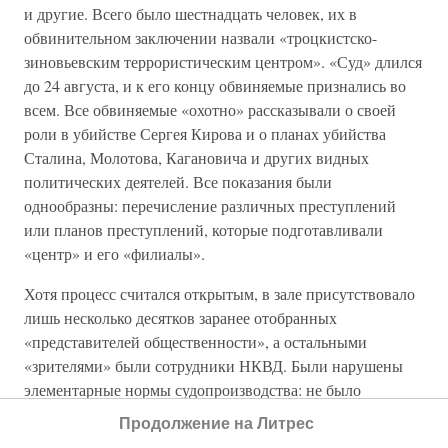
и другие. Всего было шестнадцать человек, их в
обвинительном заключении назвали «троцкистско-
зиновьевским террористическим центром». «Суд» длился
до 24 августа, и к его концу обвиняемые признались во
всем. Все обвиняемые «охотно» рассказывали о своей
роли в убийстве Сергея Кирова и о планах убийства
Сталина, Молотова, Кагановича и других видных
политических деятелей. Все показания были
однообразны: перечисление различных преступлений
или планов преступлений, которые подготавливали
«центр» и его «филиалы».
Хотя процесс считался открытым, в зале присутствовало
лишь несколько десятков заранее отобранных
«представителей общественности», а остальными
«зрителями» были сотрудники НКВД. Были нарушены
элементарные нормы судопроизводства: не было
представлено никаких вещественных доказательств и все
Продолжение на Литрес
строилось на показаниях и признаниях самих