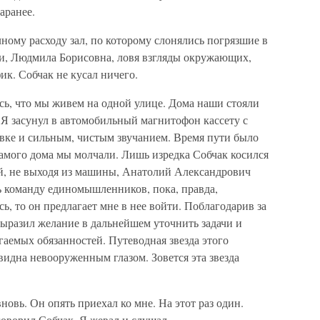
аранее.
ному расходу зал, по которому слонялись погрязшие в
и, Людмила Борисовна, ловя взгляды окружающих,
к. Собчак не кусал ничего.
сь, что мы живем на одной улице. Дома наши стояли
. Я засунул в автомобильный магнитофон кассету с
вке и сильным, чистым звучанием. Время пути было
самого дома мы молчали. Лишь изредка Собчак косился
ой, не выходя из машины, Анатолий Александрович
ь команду единомышленников, пока, правда,
сь, то он предлагает мне в нее войти. Поблагодарив за
выразил желание в дальнейшем уточнить задачи и
гаемых обязанностей. Путеводная звезда этого
видна невооруженным глазом. Зовется эта звезда
новь. Он опять приехал ко мне. На этот раз один.
оворил Собчак. Я жевал и слушал.