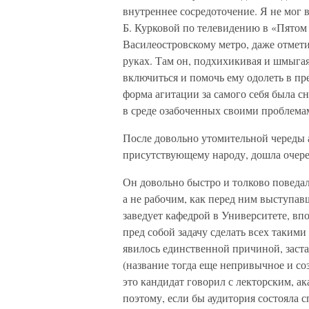
внутреннее сосредоточение. Я не мог 
Б. Курковой по телевидению в «Пятом 
Василеостровскому метро, даже отмет
руках. Там он, подхихикивая и шмыгая
включиться и помочь ему одолеть в п
форма агитации за самого себя была с
в среде озабоченных своими проблема
После довольно утомительной череды 
присутствующему народу, дошла очеред
Он довольно быстро и толково поведал
а не рабочим, как перед ним выступав
заведует кафедрой в Университете, вп
пред собой задачу сделать всех такими 
явилось единственной причиной, заст
(название тогда еще непривычное и со
это кандидат говорил с лекторским, 
поэтому, если бы аудитория состояла с