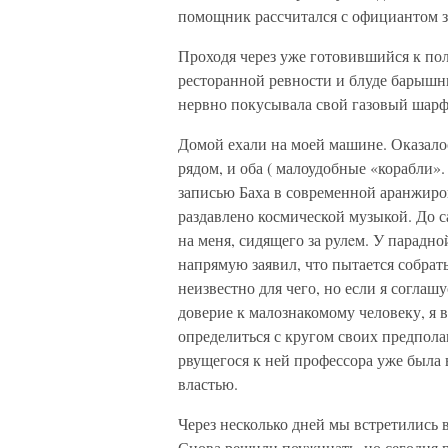
помощник рассчитался с официантом з
Проходя через уже готовившийся к пол
ресторанной ревности и блуде барышн
нервно покусывала свой газовый шарфи
Домой ехали на моей машине. Оказало
рядом, и оба ( малоудобные «корабли»
записью Баха в современной аранжиро
раздавлено космической музыкой. До 
на меня, сидящего за pулeм. У парадн
напрямую заявил, что пытается собрат
неизвестно для чего, но если я соглашу
доверие к малознакомому человеку, я 
определиться с кругом своих предпола
рвущегося к ней профессора уже была 
властью.
Через несколько дней мы встретились в
Снова решили поужинать, но сегодня г