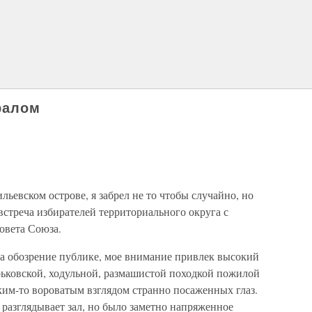
ралом
ильевском острове, я забрел не то чтобы случайно, но
встреча избирателей территориального округа с
овета Союза.
а обозрение публике, мое внимание привлек высокий
рьковской, ходульной, размашистой походкой пожилой
аким-то вороватым взглядом странно посаженных глаз.
 разглядывает зал, но было заметно напряженное