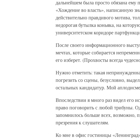
дальнейшем была просто обязана ему п
«Хождение во власть», написанную знач
действительно правдивого мотива, тол
недорогая бутылка коньяка, на котору
университетском коридоре партфункц
После своего информационного выступ
мечтах, которые собирается непременн
его изберет. (Прохвосты всегда чудесно
Нужно отметить: такая непринужденная
погрезить со сцены, безусловно, выде
остальных кандидатур. Мой аплодисме
Впоследствии я много раз видел его 
право поговорить с любой трибуны. О
запомнилось больше всех, возможно, 
презрения к слушателям.
Ко мне в офис гостиницы «Ленинград» 