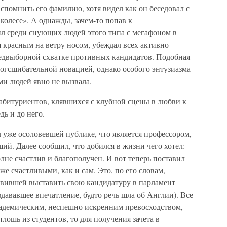
вспомнить его фамилию, хотя видел как он беседовал с
колесе». А однажды, зачем-то попав к
ил среди снующих людей этого типа с мегафоном в
 красным на ветру носом, убеждал всех активно
редвыборной схватке противных кандидатов. Подобная
ногсшибательной новацией, однако особого энтузиазма
ми людей явно не вызвала.
абитуриентов, клявшихся с клубной сцены в любви к
ь и до него.
 уже осоловевшей публике, что является профессором,
ший. Далее сообщил, что добился в жизни чего хотел:
олне счастлив и благополучен. И вот теперь поставил
же счастливыми, как и сам. Это, по его словам,
авившей выставить свою кандидатуру в парламент
здававшее впечатление, будто речь шла об Англии). Все
академическим, неспешно искренним превосходством,
плошь из студентов, то для получения зачета в