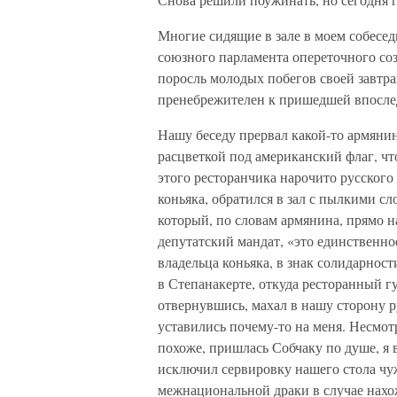
Многие сидящие в зале в моем собесед
союзного парламента опереточного соз
поросль молодых побегов своей завтр
пренебрежителен к пришедшей впослед
Нашу беседу прервал какой-то армянин
расцветкой под американский флаг, ч
этого ресторанчика нарочито русского
коньяка, обратился в зал с пылкими с
который, по словам армянина, прямо н
депутатский мандат, «это единственное
владельца коньяка, в знак солидарнос
в Степанакерте, откуда ресторанный г
отвернувшись, махал в нашу сторону ру
уставились почему-то на меня. Несмотр
похоже, пришлась Собчаку по душе, я 
исключил сервировку нашего стола чу
межнациональной драки в случае нахо