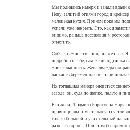
Мы поднялись наверх и заняли вдали 
Неву, залитый огнями город и крейсер 
маленькая кухня. Причем пока мы под
успели уже накрыть. Это, как я замети
видимо, раньше посещавшим рестораны
отметить.
Собчак немного выпил, но все съел. Я 
подробно о себе, сам же исподтишка 
мне скованность. Жена дважды поправл
лацкане сбереженного исстари пиджак
Их тогдашняя манера одеваться свидете
завода, он, судя по шапке, пальто и пи
Его жена, Людмила Борисовна Нарусова
провинциально-местечковую суетливост
только большой и указательный пальцы
разные стороны. При этом беспричинно