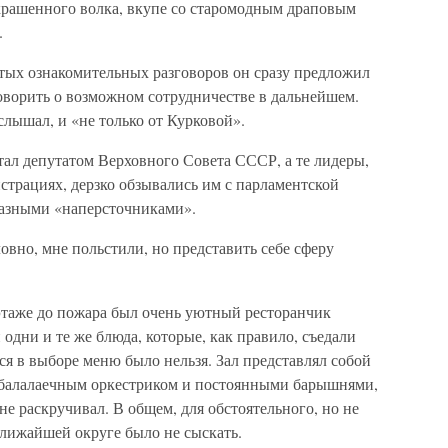
крашенного волка, вкупе со старомодным драповым
.
ых ознакомительных разговоров он сразу предложил
оворить о возможном сотрудничестве в дальнейшем.
слышал, и «не только от Курковой».
тал депутатом Верховного Совета СССР, а те лидеры,
страциях, дерзко обзывались им с парламентской
разными «наперсточниками».
овно, мне польстили, но представить себе сферу
этаже до пожара был очень уютный ресторанчик
одни и те же блюда, которые, как правило, съедали
ся в выборе меню было нельзя. Зал представлял собой
-балалаечным оркестриком и постоянными барышнями,
не раскручивал. В общем, для обстоятельного, но не
ближайшей округе было не сыскать.