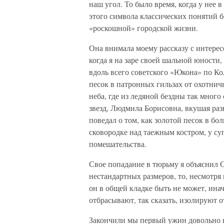
наш угол. То было время, когда у нее в
этого символа классических понятий 
«роскошной» городской жизни.
Она внимала моему рассказу с интере
когда я на заре своей шальной юности
вдоль всего советского «Юкона» по Ко
песок в патронных гильзах от охотни
неба, где из ледяной бездны так мног
звезд, Людмила Борисовна, вкушая разн
поведал о том, как золотой песок в б
сковородке над таежным костром, у су
помешательства.
Свое попадание в тюрьму я объяснил С
нестандартных размеров, то, несмотря 
он в общей кладке быть не может, ина
отбрасывают, так сказать, изолируют о
Закончили мы первый ужин довольно 