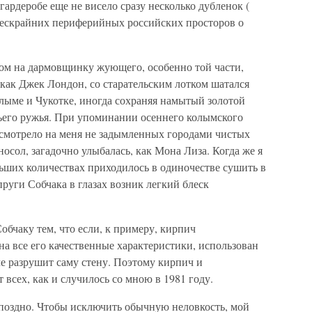
 гардеробе еще не висело сразу несколько дубленок (
бескрайних периферийных российских просторов о
сом на дармовщинку жующего, особенно той части,
, как Джек Лондон, со старательским лотком шатался
лыме и Чукотке, иногда сохраняя намытый золотой
чьего ружья. При упоминании осеннего колымского
о смотрело на меня не задымленных городами чистых
осол, загадочно улыбалась, как Мона Лиза. Когда же я
ольших количествах приходилось в одиночестве сушить в
пруги Собчака в глазах возник легкий блеск
обчаку тем, что если, к примеру, кирпич
на все его качественные характеристики, использован
че разрушит саму стену. Поэтому кирпич и
т всех, как и случилось со мною в 1981 году.
поздно. Чтобы исключить обычную неловкость, мой