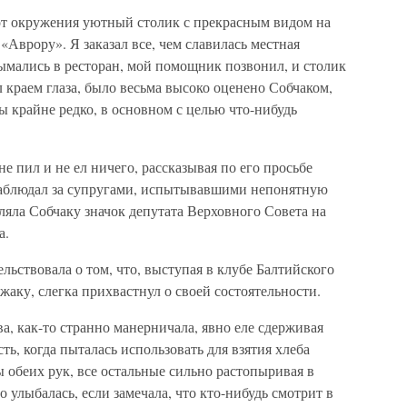
от окружения уютный столик с прекрасным видом на
«Аврору». Я заказал все, чем славилась местная
ымались в ресторан, мой помощник позвонил, и столик
л краем глаза, было весьма высоко оценено Собчаком,
 крайне редко, в основном с целью что-нибудь
не пил и не ел ничего, рассказывая по его просьбе
наблюдал за супругами, испытывавшими непонятную
яла Собчаку значок депутата Верховного Совета на
а.
льствовала о том, что, выступая в клубе Балтийского
джаку, слегка прихвастнул о своей состоятельности.
, как-то странно манерничала, явно еле сдерживая
ь, когда пыталась использовать для взятия хлеба
 обеих рук, все остальные сильно растопыривая в
 улыбалась, если замечала, что кто-нибудь смотрит в