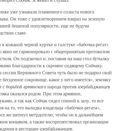
нике уже узнавали пламенного солиста нового
ыва. Он тоже с удовлетворением взирал на зеленую
ашней бешеной популярности, еще не будучи
ствии славе.
 в кожаной черной куртке и галстуке «бабочка-регат»
то явно не гармонировало с общепринятым протоколом
 стиля. Он подскочил и, поставив на наш стол бутылку
ловами благодарности к скромно сидящему Собчаку,
а сессии Верховного Совета чуть было не подарил свой
 бесценное сокровище, какое у него имеется», земляку
ти с борьбой армянского народа против азербайджанцев
уляка оказался родом. При этом армянин,
ками, а так как Собчак сидел спиной к залу, то все
я на то, что выходка владельца «бабочки-регата»,
все же шепнул метрдотелю, чтобы он в дальнейшем
жим коньяком, а также воспрепятствовал организации
ждения в ресторане азербайджанцев.