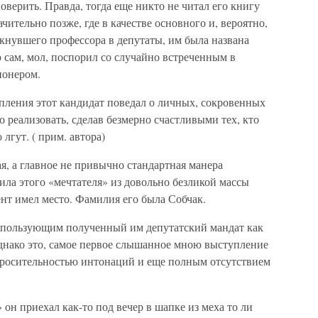
оверить. Правда, тогда еще никто не читал его книгу
ительно позже, где в качестве основного и, вероятно,
кнувшего профессора в депутаты, им была названа
ю сам, мол, поспорил со случайно встреченным в
ионером.
ления этот кандидат поведал о личных, сокровенных
о реализовать, сделав безмерно счастливыми тех, кто
 лгут. ( прим. автора)
, а главное не привычно стандартная манера
лила этого «мечтателя» из довольно безликой массы
нт имел место. Фамилия его была Собчак.
использующим полученный им депутатский мандат как
днако это, самое первое слышанное мною выступление
просительностью интонаций и еще полным отсутствием
он приехал как-то под вечер в шапке из меха то ли