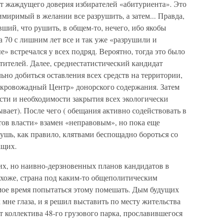
ет жаждущего доверия избирателей «абитуриента». Это
миримый в желании все разрушить, а затем... Правда,
ший, что рушить, в общем-то, нечего, ибо якобы
 70 с лишним лет все и так уже «разрушили и
» встречался у всех подряд. Вероятно, тогда это было
тителей. Далее, среднестатистический кандидат
ьно добиться оставления всех средств на территории,
 «кровожадный Центр» донорского содержания. Затем
сти и необходимости закрытия всех экологически
вает). После чего ( обещания активно содействовать в
тов власти» взамен «неправовым», но пока еще
ушь, как правило, клятвами беспощадно бороться со
ащих.
х, но наивно-дерзновенных планов кандидатов в
похоже, страна под каким-то общеполитическим
амое время попытаться этому помешать. Дым будущих
мне глаза, и я решил выставить по месту жительства
т коллектива 48-го грузового парка, прославившегося