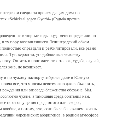
интересом следил за происходящим дома по
ах «Schicksal gegen Gyorbi» (Судьба против
проведенные в тюрьме годы, куда меня определили по
, в ту пору возглавлявшего Ленинградский обком
я полностью оправдали и реабилитировали, все равно
ила. Тут, вероятно, уподобляешься человеку,
огу. Он хоть и понимает, что это рок, судьба, случай,
ался жив, не возникает.
опу и по чужому паспорту забрался даже в Южную
 понял все, что многим невозможно даже объяснить,
от рождения или заповедь блаженства обезьяне. Мы,
абсолютно чужие, а тамошняя среда обитания нам,
все не от ощущения предвзятого или, скорее,
вообще, а потому, что, если была бы, скажем, жизнь
 радушии марсианских аборигенов, в родной атмосфере