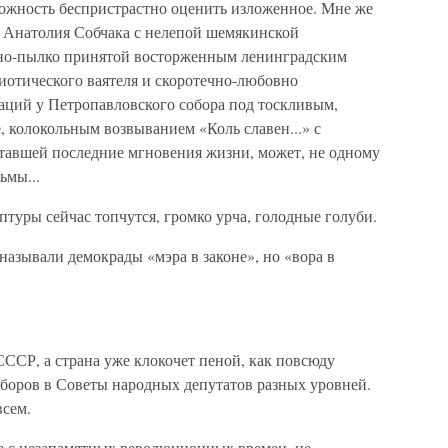
можность беспристрастно оценить изложенное. Мне же
о Анатолия Собчака с нелепой шемякинской
но-пылко принятой восторженным ленинградским
иотического ваятеля и скоротечно-любовно
каций у Петропавловского собора под тоскливым,
 колокольным возвыванием «Коль славен...» с
тавшей последние мгновения жизни, может, не одному
ьмы...
туры сейчас топчутся, громко урча, голодные голуби.
называли демокрады «мэра в законе», но «вора в
СССР, а страна уже клокочет пеной, как повсюду
боров в Советы народных депутатов разных уровней.
всем.
ые с незапамятных революционных времен, не