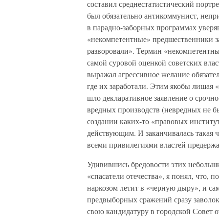
составил среднестатистический портр
был обязательно антикоммунист, непри
в парадно-заборных программах уверяв
«некомпетентные» предшественники за
разворовали». Термин «некомпетентные
самой суровой оценкой советских влас
выражал агрессивное желание обязател
где их заработали. Этим якобы лишая
шло декларативное заявление о срочно
вредных производств (невредных не бы
создании каких-то «правовых институ
действующим. И заканчивалась такая ч
всеми привилегиями властей предерж
Удивившись бредовости этих небольши
«спасатели отечества», я понял, что, 
наркозом летит в «черную дыру», и с
предвыборных сражений сразу заволок 
свою кандидатуру в городской Совет о