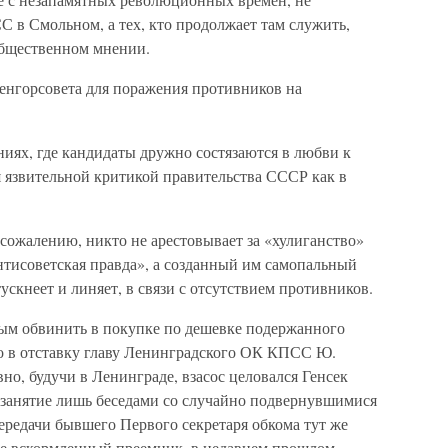
 в Смольном, а тех, кто продолжает там служить,
общественном мнении.
Ленгорсовета для поражения противников на
иях, где кандидаты дружно состязаются в любви к
я язвительной критикой правительства СССР как в
сожалению, никто не арестовывает за «хулиганство»
нтисоветская правда», а созданный им самопальный
ускнеет и линяет, в связи с отсутствием противников.
ым обвинить в покупке по дешевке подержанного
о в отставку главу Ленинградского ОК КПСС Ю.
но, будучи в Ленинграде, взасос целовался Генсек
 занятие лишь беседами со случайно подвернувшимися
ередачи бывшего Первого секретаря обкома тут же
же вскормленный преемник, в недавнем прошлом