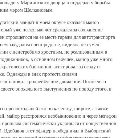
площади у Мариинского дворца в поддержку борьбы
дским мэром Щелкановым.
татский мандат в моем округе оказался майор
торый уже несколько лет сражался за сохранение
 строящегося на ее месте гаража для автотранспорта
ем захудалом военпредстве, видимо, не сумел
ргии с неистребимо яростным, не реализованным в
подвижников, в основном бабушек, майор уже много
кратических бастионов, агитировал за осаду и
е. Однажды в знак протеста силами
е остановил троллейбусное движение. После чего
своего эпохального выступления по поводу этого, в
о превосходящей его по качеству, широте, а также
й, майор расстроился необыкновенно и через мегафон
 в прошлом систематически уклонялся от общественной
й. Вдобавок этот офицер наябедничал в Выборгский
шись на высокий парапет у избирательного участка,