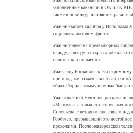
заполненные вакансии в ОК и ГК КПСС
также в новинку, постоянно травят в 
Уже не хватает калибра у Исполкома 
социально-бытовом фронте.
Уже не только на предвыборных собран
народу, а всюду и открыто забавляютс
целом, так и поименно.
Уже Сашу Богданова, к его огромному 
при продаже-раздаче своей газетки «А
образ «борца с коммунизмом» быстро т
Уже отважный Невзоров рискнул перв
«Мерседеса» только что спроваженног
Соловьева, с которым еще совсем недав
Горбачев, прерывавший это достойное
прохожими. После невзоровской телеп
лихорадочно исключил из партии им 