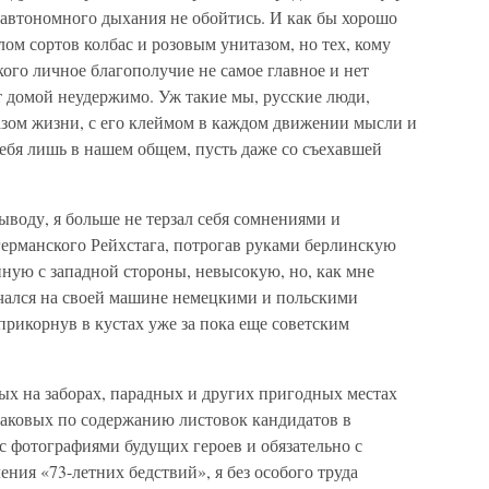
з автономного дыхания не обойтись. И как бы хорошо
м сортов колбас и розовым унитазом, но тех, кому
 кого личное благополучие не самое главное и нет
ет домой неудержимо. Уж такие мы, русские люди,
зом жизни, с его клеймом в каждом движении мысли и
ебя лишь в нашем общем, пусть даже со съехавшей
воду, я больше не терзал себя сомнениями и
германского Рейхстага, потрогав руками берлинскую
нную с западной стороны, невысокую, но, как мне
мчался на своей машине немецкими и польскими
прикорнув в кустах уже за пока еще советским
ых на заборах, парадных и других пригодных местах
аковых по содержанию листовок кандидатов в
 с фотографиями будущих героев и обязательно с
ия «73-летних бедствий», я без особого труда