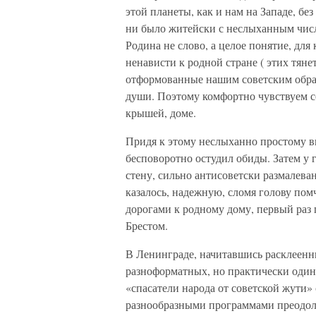
этой планеты, как и нам на Западе, бе
ни было житейски с неслыханным число
Родина не слово, а целое понятие, для
ненависти к родной стране ( этих тян
отформованные нашим советским обра
души. Поэтому комфортно чувствуем с
крышей, доме.
Придя к этому неслыханно простому вы
бесповоротно остудил обиды. Затем у 
стену, сильно антисоветски размалева
казалось, надежную, сломя голову по
дорогами к родному дому, первый раз 
Брестом.
В Ленинграде, начитавшись расклеенн
разноформатных, но практически один
«спасатели народа от советской жути»
разнообразными программами преодолен