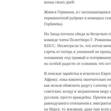
конца своих дней.
Живя в Германии, я с неснижающимся 
перманентной рубрике в немецких газет
Горбачева).
На Запад погнала обида за бесцельно 
команде члена Политбюро Г. Романова
КПСС. Несмотря на то, что потом мен
горечь от потерь и унижений не проход
попавшему под трамвай и потерявшему н
но особой радости от сознания, что ост
В поисках заработка я исколесил Евр
Африку, пока наконец окончательно не
как нельзя объяснить радугу слепому 
советские, всюду в заграничном миру 
русским, просто враждебна. Причем во
равнодушного отношения к эмигрантам 
на Марсе, то землянам, даже при всем