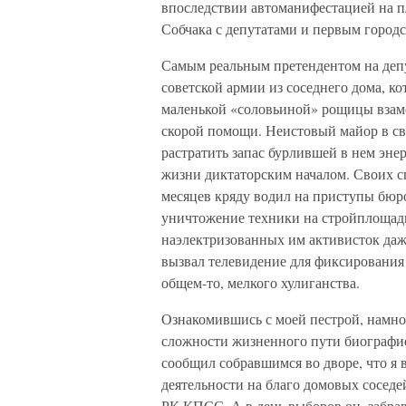
впоследствии автоманифестацией на 
Собчака с депутатами и первым горо
Самым реальным претендентом на депу
советской армии из соседнего дома, ко
маленькой «соловьиной» рощицы взамен
скорой помощи. Неистовый майор в сво
растратить запас бурлившей в нем эне
жизни диктаторским началом. Своих с
месяцев кряду водил на приступы бюро
уничтожение техники на стройплощадк
наэлектризованных им активисток даж
вызвал телевидение для фиксирования 
общем-то, мелкого хулиганства.
Ознакомившись с моей пестрой, намног
сложности жизненного пути биографие
сообщил собравшимся во дворе, что я
деятельности на благо домовых соседе
РК КПСС. А в день выборов он, забрав