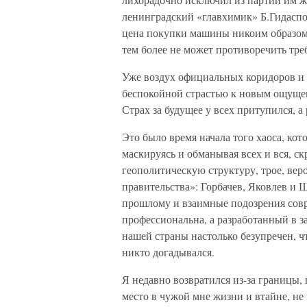
ленинградский «главхимик» Б.Гидаспо
цена покупки машины никоим образом 
тем более не может противоречить тр
Уже воздух официальных коридоров и
беспокойной страстью к новым ощущен
Страх за будущее у всех притупился, а 
Это было время начала того хаоса, ко
маскируясь и обманывая всех и вся, с
геополитическую структуру, трое, вер
правительства»: Горбачев, Яковлев и 
прошлому и взаимные подозрения совр
профессиональна, а разработанный в 
нашей страны настолько безупречен, ч
никто догадывался.
Я недавно возвратился из-за границы, 
место в чужой мне жизни и втайне, не 