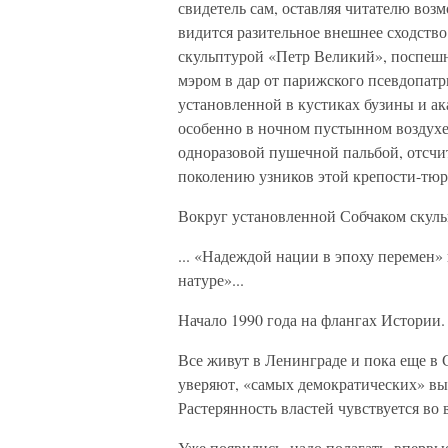
свидетель сам, оставляя читателю воз
видится разительное внешнее сходств
скульптурой «Петр Великий», поспеш
мэром в дар от парижского псевдопатр
установленной в кустиках бузины и а
особенно в ночном пустынном воздухе,
одноразовой пушечной пальбой, отсчи
поколению узников этой крепости-тюр
Вокруг установленной Собчаком скульп
... «Надеждой нации в эпоху перемен» 
натуре»...
Начало 1990 года на флангах Истории.
Все живут в Ленинграде и пока еще в 
уверяют, «самых демократических» вы
Растерянность властей чувствуется во 
Уже появились, надо полагать, вперв