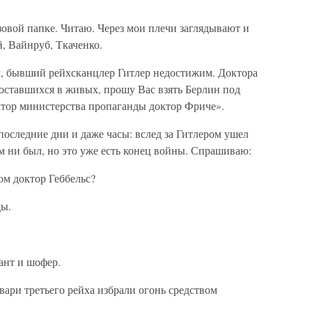
овой папке. Читаю. Через мои плечи заглядывают и
, Вайнруб, Ткаченко.
, бывший рейхсканцлер Гитлер недостижим. Доктора
з оставшихся в живых, прошу Вас взять Берлин под
ктор министерства пропаганды доктор Фриче».
оследние дни и даже часы: вслед за Гитлером ушел
ам ни был, но это уже есть конец войны. Спрашиваю:
м доктор Геббельс?
ды.
нт и шофер.
ари третьего рейха избрали огонь средством