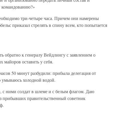
у командованию?»
необходимо три-четыре часа. Причем они намерены
ббельс приказал стрелять в спину всем, кто попытается
 обратно к генералу Вейдлингу с заявлением о
х майоров оставить у себя.
 часов 50 минут разбудили: прибыла делегация от
о умываюсь холодной водой.
е, с ними солдат в шлеме и с белым флагом. Даю
из прибывших правительственный советник
ф.