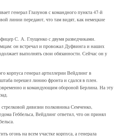
вает генерал Глазунов с командного пункта 47-й
рвой линии передают, что там видят, как немецкие
фицер С. А. Глущенко с двумя разведчиками.
немцам: он встречал и провожал Дуфвинга и наших
родолжает выполнять свои обязанности. Сейчас он у
вого корпуса генерал артиллерии Вейдлинг в
штаба перешел линию фронта и сдался в плен.
дновременно и командующим обороной Берлина. На эту
зад.
й стрелковой дивизии полковника Семченко,
едома Геббельса, Вейдлинг ответил, что он принял
бельса.
ить огонь на всем участке корпуса, а генерала