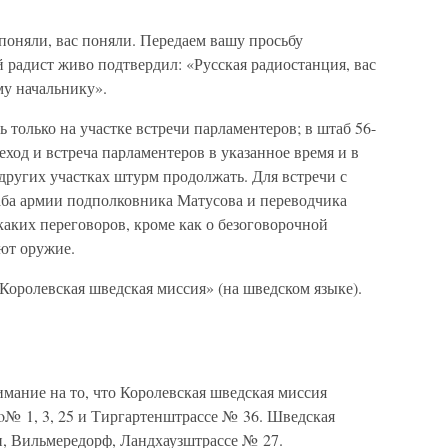
поняли, вас поняли. Передаем вашу просьбу
радист живо подтвердил: «Русская радиостанция, вас
у начальнику».
 только на участке встречи парламентеров; в штаб 56-
реход и встреча парламентеров в указанное время и в
 других участках штурм продолжать. Для встречи с
ба армии подполковника Матусова и переводчика
каких переговоров, кроме как о безоговорочной
ают оружие.
Королевская шведская миссия» (на шведском языке).
мание на то, что Королевская шведская миссия
o№ 1, 3, 25 и Тиргартенштрассе № 36. Шведская
н, Вильмередорф, Ландхаузштрассе № 27.