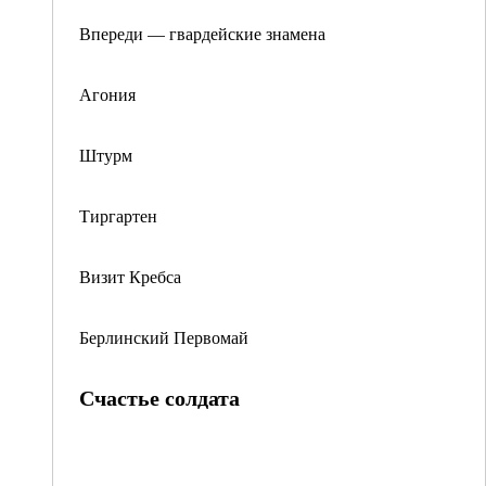
Впереди — гвардейские знамена
Агония
Штурм
Тиргартен
Визит Кребса
Берлинский Первомай
Счастье солдата