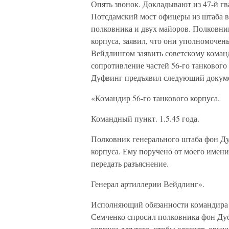
Опять звонок. Докладывают из 47-й г
Потсдамский мост офицеры из штаба 
полковника и двух майоров. Полковни
корпуса, заявил, что они уполномоче
Вейдлингом заявить советскому коман
сопротивление частей 56-го танкового
Дуфвинг предъявил следующий докум
«Командир 56-го танкового корпуса.
Командный пункт. 1.5.45 года.
Полковник генерального штаба фон Ду
корпуса. Ему поручено от моего имен
передать разъяснение.
Генерал артиллерии Вейдлинг».
Исполняющий обязанности командира 
Семченко спросил полковника фон Ду
корпуса для того, чтобы сложить оруж