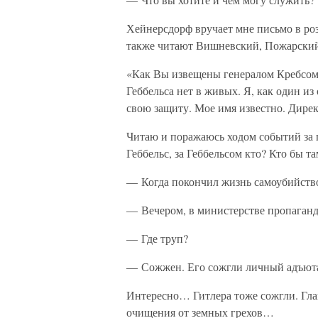
Хейнерсдорф вручает мне письмо в роз
также читают Вишневский, Пожарский
«Как Вы извещены генералом Кребсом
Геббельса нет в живых. Я, как один и
свою защиту. Мое имя известно. Дире
Читаю и поражаюсь ходом событий за п
Геббельс, за Геббельсом кто? Кто бы т
— Когда покончил жизнь самоубийство
— Вечером, в министерстве пропаган
— Где труп?
— Сожжен. Его сожгли личный адъюта
Интересно… Гитлера тоже сожгли. Глав
очищения от земных грехов…