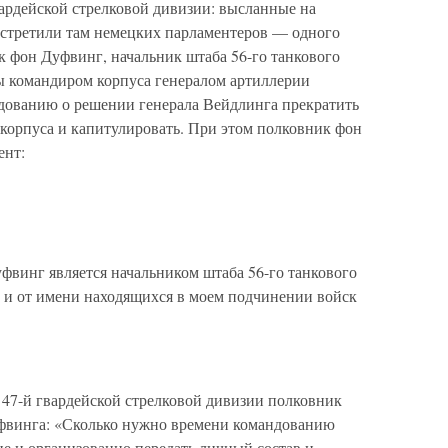
вардейской стрелковой дивизии: высланные на
встретили там немецких парламентеров — одного
к фон Дуфвинг, начальник штаба 56-го танкового
ны командиром корпуса генералом артиллерии
дованию о решении генерала Вейдлинга прекратить
 корпуса и капитулировать. При этом полковник фон
ент:
фвинг является начальником штаба 56-го танкового
и и от имени находящихся в моем подчинении войск
47-й гвардейской стрелковой дивизии полковник
фвинга: «Сколько нужно времени командованию
ие и организованно передать личный состав и