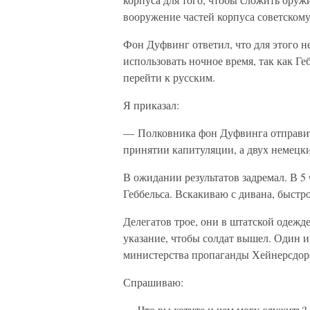
вооружение частей корпуса советском
Фон Дуфвинг ответил, что для этого 
использовать ночное время, так как Ге
перейти к русским.
Я приказал:
— Полковника фон Дуфвинга отправить
принятии капитуляции, а двух немецки
В ожидании результатов задремал. В 5
Геббельса. Вскакиваю с дивана, быстр
Делегатов трое, они в штатской одежд
указание, чтобы солдат вышел. Один 
министерства пропаганды Хейнерсдор
Спрашиваю:
— Что вы хотите и чем могу служить?