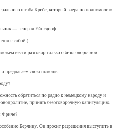
нерального штаба Кребс, который вчера по полномочию
льник — генерал Ейнсдорф.
нчил с собой.)
можем вести разговор только о безоговорочной
 и предлагаем свою помощь.
роду?
ожность обратиться по радио к немецкому народу и
ровопролитие, принять безоговорочную капитуляцию.
ы Фриче?
 особенно Берлину. Он просит разрешения выступить в