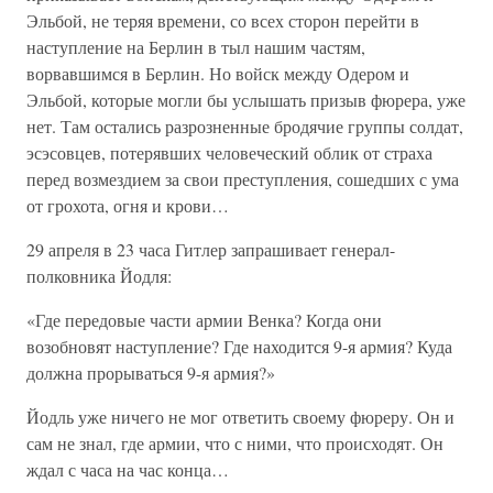
Эльбой, не теряя времени, со всех сторон перейти в
наступление на Берлин в тыл нашим частям,
ворвавшимся в Берлин. Но войск между Одером и
Эльбой, которые могли бы услышать призыв фюрера, уже
нет. Там остались разрозненные бродячие группы солдат,
эсэсовцев, потерявших человеческий облик от страха
перед возмездием за свои преступления, сошедших с ума
от грохота, огня и крови…
29 апреля в 23 часа Гитлер запрашивает генерал-
полковника Йодля:
«Где передовые части армии Венка? Когда они
возобновят наступление? Где находится 9-я армия? Куда
должна прорываться 9-я армия?»
Йодль уже ничего не мог ответить своему фюреру. Он и
сам не знал, где армии, что с ними, что происходят. Он
ждал с часа на час конца…