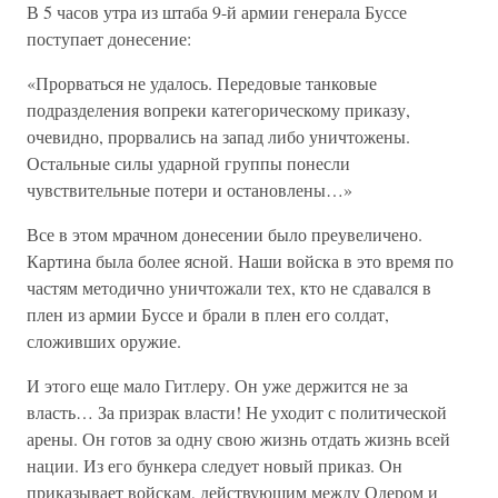
В 5 часов утра из штаба 9-й армии генерала Буссе
поступает донесение:
«Прорваться не удалось. Передовые танковые
подразделения вопреки категорическому приказу,
очевидно, прорвались на запад либо уничтожены.
Остальные силы ударной группы понесли
чувствительные потери и остановлены…»
Все в этом мрачном донесении было преувеличено.
Картина была более ясной. Наши войска в это время по
частям методично уничтожали тех, кто не сдавался в
плен из армии Буссе и брали в плен его солдат,
сложивших оружие.
И этого еще мало Гитлеру. Он уже держится не за
власть… За призрак власти! Не уходит с политической
арены. Он готов за одну свою жизнь отдать жизнь всей
нации. Из его бункера следует новый приказ. Он
приказывает войскам, действующим между Одером и