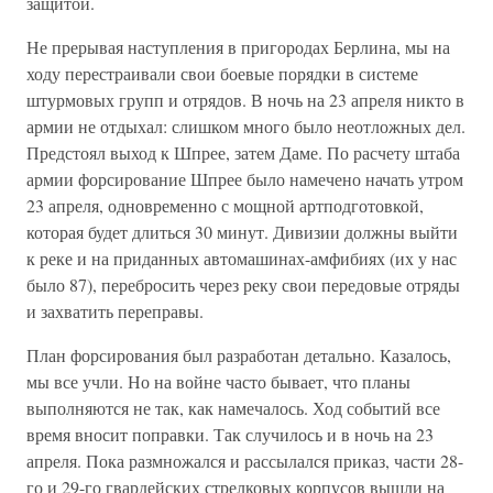
защитой.
Не прерывая наступления в пригородах Берлина, мы на
ходу перестраивали свои боевые порядки в системе
штурмовых групп и отрядов. В ночь на 23 апреля никто в
армии не отдыхал: слишком много было неотложных дел.
Предстоял выход к Шпрее, затем Даме. По расчету штаба
армии форсирование Шпрее было намечено начать утром
23 апреля, одновременно с мощной артподготовкой,
которая будет длиться 30 минут. Дивизии должны выйти
к реке и на приданных автомашинах-амфибиях (их у нас
было 87), перебросить через реку свои передовые отряды
и захватить переправы.
План форсирования был разработан детально. Казалось,
мы все учли. Но на войне часто бывает, что планы
выполняются не так, как намечалось. Ход событий все
время вносит поправки. Так случилось и в ночь на 23
апреля. Пока размножался и рассылался приказ, части 28-
го и 29-го гвардейских стрелковых корпусов вышли на