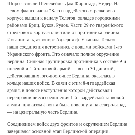
Шпрее, заняли Шеневейде, Дам-Форштадт, Нидер. На
левом фланге части 28-го гвардейского стрелкового
корпуса вышли к каналу Тельтов, овладев городскими
районами Бриц, Буков, Рудов. Части 29-го гвардейского
стрелкового корпуса очистили от противника районы
Иоганисталь, аэропорт Адлерсхоф. У канала Тельтов
наши соединения встретились с новыми войсками 1-го
Украинского фронта. Это означало полное окружение
Берлина. Сильная группировка противника в составе 9-й
полевой и 4-й танковой армий — всего 30 дивизий,
действовавших юго-восточнее Берлина, оказалась в
кольце наших войск. В связи с этим 8-я гвардейская
армия, в полосе наступления которой действовали
переправившиеся соединения 1-й гвардейской танковой
армии, приказом фронта была повернута на северо-запад
— на центральную часть Берлина.
Соединением войск двух фронтов и окружением Берлина
завершался основной этап Берлинской операции.