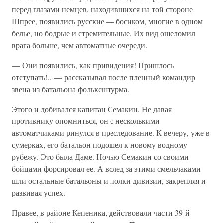
перед глазами немцев, находившихся на той стороне
Шпрее, появились русские — босиком, многие в одном
белье, но бодрые и стремительные. Их вид ошеломил
врага больше, чем автоматные очереди.
— Они появились, как привидения! Пришлось
отступать!.. — рассказывал после пленный командир
звена из батальона фольксштурма.
Этого и добивался капитан Семакин. Не давая
противнику опомниться, он с несколькими
автоматчиками ринулся в преследование. К вечеру, уже в
сумерках, его батальон подошел к новому водному
рубежу. Это была Даме. Ночью Семакин со своими
бойцами форсировал ее. А вслед за этими смельчаками
шли остальные батальоны и полки дивизии, закрепляя и
развивая успех.
Правее, в районе Кепеника, действовали части 39-й