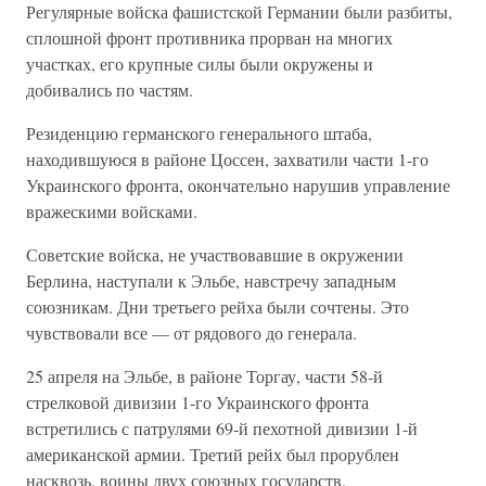
Регулярные войска фашистской Германии были разбиты,
сплошной фронт противника прорван на многих
участках, его крупные силы были окружены и
добивались по частям.
Резиденцию германского генерального штаба,
находившуюся в районе Цоссен, захватили части 1-го
Украинского фронта, окончательно нарушив управление
вражескими войсками.
Советские войска, не участвовавшие в окружении
Берлина, наступали к Эльбе, навстречу западным
союзникам. Дни третьего рейха были сочтены. Это
чувствовали все — от рядового до генерала.
25 апреля на Эльбе, в районе Торгау, части 58-й
стрелковой дивизии 1-го Украинского фронта
встретились с патрулями 69-й пехотной дивизии 1-й
американской армии. Третий рейх был прорублен
насквозь, воины двух союзных государств,