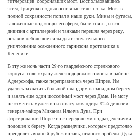
гитлеровцев, оборонявших мост. Воспользовавшись
этим, Гриценко поднял основные силы полка. Мост в
полной сохранности попал в наши руки. Мины и фугасы,
заложенные под опоры его ферм, были сняты, и вся
дивизия с артиллерией и танками перешла через реку,
оставив небольшие силы для окончательного
уничтожения осажденного гарнизона противника в
Кепенике.
В эту же ночь части 29-го гвардейского стрелкового
корпуса, сняв охрану железнодорожного моста в районе
Адлерсхофа, также переправились через Шпрее. Им
удалось захватить большой плацдарм на западном берегу
и занять еще один шоссейный мост через Даме. Не могу
не отметить мужество и отвагу командира 82-й дивизии
генерал-майора Михаила Ильича Дука. При
форсировании Шпрее он с передовыми подразделениями
подошел к берегу. Когда разведчики, которым предстояло
преодолеть водный рубеж вплавь, немного оробели, Дука