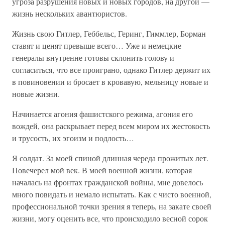
угроза разрушения новых и новых городов, на другой —
жизнь нескольких авантюристов.
Жизнь свою Гитлер, Геббельс, Геринг, Гиммлер, Борман
ставят и ценят превыше всего… Уже и немецкие
генералы внутренне готовы склонить голову и
согласиться, что все проиграно, однако Гитлер держит их
в повиновении и бросает в кровавую, мельницу новые и
новые жизни.
Начинается агония фашистского режима, агония его
вождей, она раскрывает перед всем миром их жестокость
и трусость, их эгоизм и подлость…
Я солдат. За моей спиной длинная череда прожитых лет.
Повечерел мой век. В моей военной жизни, которая
началась на фронтах гражданской войны, мне довелось
много повидать и немало испытать. Как с чисто военной,
профессиональной точки зрения я теперь, на закате своей
жизни, могу оценить все, что происходило весной сорок