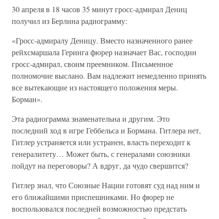
30 апреля в 18 часов 35 минут гросс-адмирал Дениц
получил из Берлина радиограмму:
«Гросс-адмиралу Деницу. Вместо назначенного ранее
рейхсмаршала Геринга фюрер назначает Вас, господин
гросс-адмирал, своим преемником. Письменное
полномочие выслано. Вам надлежит немедленно принять
все вытекающие из настоящего положения меры.
Борман».
Эта радиограмма знаменательна и другим. Это
последний ход в игре Геббельса и Бормана. Гитлера нет,
Гитлер устраняется или устранен, власть переходит к
генералитету… Может быть, с генералами союзники
пойдут на переговоры? А вдруг, да чудо свершится?
Гитлер знал, что Союзные Нации готовят суд над ним и
его ближайшими приспешниками. Но фюрер не
воспользовался последней возможностью предстать