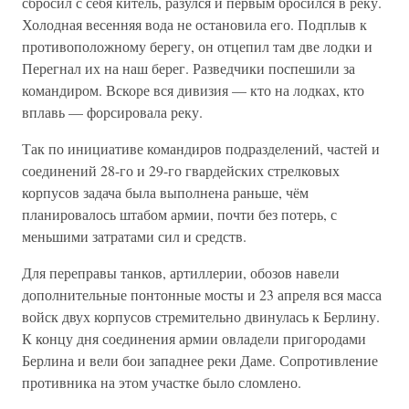
сбросил с себя китель, разулся и первым бросился в реку.
Холодная весенняя вода не остановила его. Подплыв к
противоположному берегу, он отцепил там две лодки и
Перегнал их на наш берег. Разведчики поспешили за
командиром. Вскоре вся дивизия — кто на лодках, кто
вплавь — форсировала реку.
Так по инициативе командиров подразделений, частей и
соединений 28-го и 29-го гвардейских стрелковых
корпусов задача была выполнена раньше, чём
планировалось штабом армии, почти без потерь, с
меньшими затратами сил и средств.
Для переправы танков, артиллерии, обозов навели
дополнительные понтонные мосты и 23 апреля вся масса
войск двух корпусов стремительно двинулась к Берлину.
К концу дня соединения армии овладели пригородами
Берлина и вели бои западнее реки Даме. Сопротивление
противника на этом участке было сломлено.