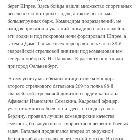
берег Шпрее. Здесь бойцы нашли множество спортивных
весельных и моторных лодок, а также несколько
большегрузных барж. Командиры подразделений, не
ожидая приказов и указаний, посадили своих людей на
эти лодки и под покровом ночи форсировали Шпрее, а
затем и Даме. Раньше всех переправились части 88-й
гвардейской стрелковой дивизии под командованием
генерал-майора Б. Н. Панкова. К рассвету они заняли
пригород Фалькенбург.
Этому успеху мы обязаны инициативе командира
второго стрелкового батальона 269-го полка 88-й
гвардейской стрелковой дивизии гвардии капитана
Афанасия Ивановича Семакина. Кадровый офицер,
участник многих боев, он и здесь, на подступах к
Берлину, проявил лучшие командирские качества:
смелость, большую волю, творчество в решении боевых
задач. Батальон продвигался вперед от окружной
Берлинской автострады через лесной массив. На пути