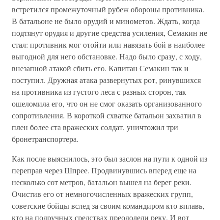
встретился промежуточный рубеж обороны противника.
В батальоне не было орудий и минометов. Ждать, когда
подтянут орудия и другие средства усиления, Семакин не
стал: противник мог отойти или навязать бой в наиболее
выгодной для него обстановке. Надо было сразу, с ходу,
внезапной атакой сбить его. Капитан Семакин так и
поступил. Дружная атака развернутых рот, ринувшихся
на противника из густого леса с разных сторон, так
ошеломила его, что он не смог оказать организованного
сопротивления. В короткой схватке батальон захватил в
плен более ста вражеских солдат, уничтожил три
бронетранспортера.
Как после выяснилось, это был заслон на пути к одной из
переправ через Шпрее. Продвинувшись вперед еще на
несколько сот метров, батальон вышел на берег реки.
Очистив его от немногочисленных вражеских групп,
советские бойцы вслед за своим командиром кто вплавь,
кто на подручных средствах преодолели реку. И вот