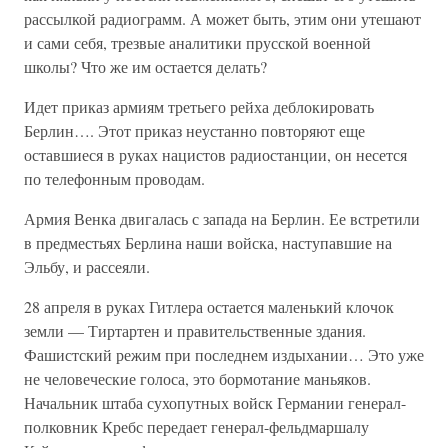
рассылкой радиограмм. А может быть, этим они утешают
и сами себя, трезвые аналитики прусской военной
школы? Что же им остается делать?
Идет приказ армиям третьего рейха деблокировать
Берлин…. Этот приказ неустанно повторяют еще
оставшиеся в руках нацистов радиостанции, он несется
по телефонным проводам.
Армия Венка двигалась с запада на Берлин. Ее встретили
в предместьях Берлина наши войска, наступавшие на
Эльбу, и рассеяли.
28 апреля в руках Гитлера остается маленький клочок
земли — Тиртартен и правительственные здания.
Фашистский режим при последнем издыхании… Это уже
не человеческие голоса, это бормотание маньяков.
Начальник штаба сухопутных войск Германии генерал-
полковник Кребс передает генерал-фельдмаршалу