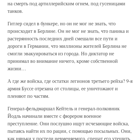
на смерть под артиллерийским огнем, под гусеницами
танков.
Гитлер сидел в бункере, но он не мог не знать, что
происходит в Берлине. Он не мог не знать, что паника и
растерянность последних дней смешали все пути и
дороги в Германии, что миллионы жителей Берлина не
смогли эвакуироваться из города. Но диктатор не
принимал во внимание ничего, кроме собственной
жизни…
А где же войска, где остатки легионов третьего рейха? 9-я
армия Буссе отрезана от столицы, ее уничтожают и
пленяют по частям.
Генерал-фельдмаршал Кейтель и генерал-полковник
Йодль начинали вместе с фюрером военное
преступление. Они послушно ищут исчезающие войска,
пытаясь найти их по рации, с помощью посыльных. Они,
как няньки у постели невменяемого, спешат его утешить