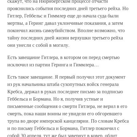
скажут, что на Нюрнбергском процессе отчасти
прояснились события последних дней третьего рейха. Но
Гитлер, Геббельс и Гиммлер еще до начала суда были
мертвы, а Геринг давал уклончивые показания, а затем
покончил жизнь самоубийством. Вполне возможно, что
тайну последних дней жизни верхушки третьего рейха
они унесли с собой в могилу.
Есть завещание Гитлера, в котором он перед смертью
исключил из партии Геринга и Гиммлера…
Есть такое завещание. Я первый получил этот документ
из рук начальника штаба сухопутных войск генерала
Кребса, держал в руках последнее письмо за подписью
Геббельса и Бормана. Но я, получив устные и
письменные сообщения о смерти Гитлера, не верил в его
смерть, пока наши воины не увидели его обгоревшего
трупа во дворе имперской канцелярии. По словам Кребса
и по письму Геббельса и Бормана, Гитлер покончил с
собой 30 апреля, тут же был завернут в ковер, облит