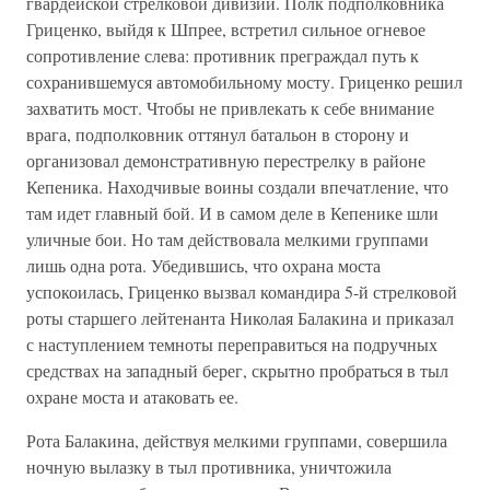
гвардейской стрелковой дивизии. Полк подполковника
Гриценко, выйдя к Шпрее, встретил сильное огневое
сопротивление слева: противник преграждал путь к
сохранившемуся автомобильному мосту. Гриценко решил
захватить мост. Чтобы не привлекать к себе внимание
врага, подполковник оттянул батальон в сторону и
организовал демонстративную перестрелку в районе
Кепеника. Находчивые воины создали впечатление, что
там идет главный бой. И в самом деле в Кепенике шли
уличные бои. Но там действовала мелкими группами
лишь одна рота. Убедившись, что охрана моста
успокоилась, Гриценко вызвал командира 5-й стрелковой
роты старшего лейтенанта Николая Балакина и приказал
с наступлением темноты переправиться на подручных
средствах на западный берег, скрытно пробраться в тыл
охране моста и атаковать ее.
Рота Балакина, действуя мелкими группами, совершила
ночную вылазку в тыл противника, уничтожила