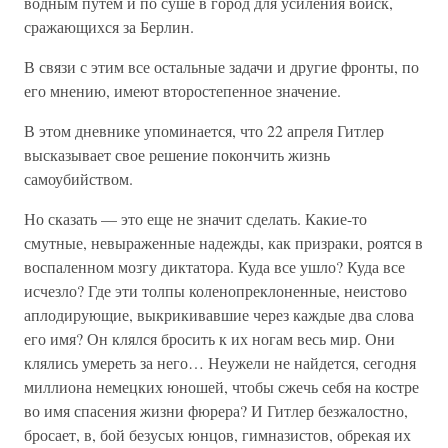
водным путем и по суше в город для усиления войск,
сражающихся за Берлин.
В связи с этим все остальные задачи и другие фронты, по
его мнению, имеют второстепенное значение.
В этом дневнике упоминается, что 22 апреля Гитлер
высказывает свое решение покончить жизнь
самоубийством.
Но сказать — это еще не значит сделать. Какие-то
смутные, невыраженные надежды, как призраки, роятся в
воспаленном мозгу диктатора. Куда все ушло? Куда все
исчезло? Где эти толпы коленопреклоненные, неистово
аплодирующие, выкрикивавшие через каждые два слова
его имя? Он клялся бросить к их ногам весь мир. Они
клялись умереть за него… Неужели не найдется, сегодня
миллиона немецких юношей, чтобы сжечь себя на костре
во имя спасения жизни фюрера? И Гитлер безжалостно,
бросает, в, бой безусых юнцов, гимназистов, обрекая их