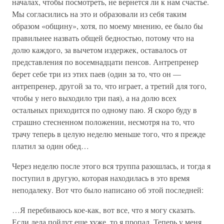
началах, чтобы посмотреть, не вернется ли к нам счастье.
Мы согласились на это и образовали из себя таким
образом «общину», хотя, по моему мнению, ее было бы
правильнее назвать общей бедностью, потому что на
долю каждого, за вычетом издержек, оставалось от
представления по восемнадцати пенсов. Антрепренер
берет себе три из этих паев (один за то, что он —
антрепренер, другой за то, что играет, а третий для того,
чтобы у него выходило три пая), а на долю всех
остальных приходится по одному паю. Я скоро буду в
страшно стесненном положении, несмотря на то, что
трачу теперь в целую неделю меньше того, что я прежде
платил за один обед…
Через неделю после этого вся труппа разошлась, и тогда я
поступил в другую, которая находилась в это время
неподалеку. Вот что было написано об этой последней:
…Я перебиваюсь кое-как, вот все, что я могу сказать.
Если дела пойдут еще хуже, то я пропал. Теперь у меня