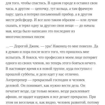
для того, чтобы спастись. В одном городе я оставил свои
часы, в другом — цепочку, тут кольца, а там фрачную
пару; здесь я потерял письменный прибор, а в другом
месте рейсфедер. И все шло таким образом — или лучше
сказать, я терял одну за другою свои вещи — до начала
мая, когда было написано это последнее из
многочисленных писем:
…— Дорогой Джим, — ура! Наконец-то мне повезло. Да
я думаю и пора после всего того, что пришлось мне
испытать. Я боялся, что профессия в моем лице потеряет
одного из своих членов, но теперь этого бояться нечего.
В настоящее время я в новой труппе, куда поступил с
прошлой субботы, и дело идет у нас отлично.
Антрепренер — прекрасный господин и человек
деловой. Он понимает, как нужно вести дела. Он
печатает везде, где только можно, везде расклеивает
афиши, не щадит издержек и все делает прекрасно. При
этом он весельчак и, как видно, человек развитой, потому