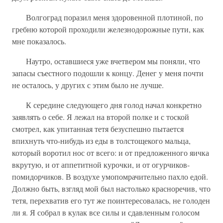
Волгоград поразил меня здоровенной плотиной, по
гребню которой проходили железнодорожные пути, как
мне показалось.
Наутро, оставшиеся уже вчетвером мы поняли, что
запасы съестного подошли к концу. Денег у меня почти
не осталось, у других с этим было не лучше.
К середине следующего дня голод начал конкретно
заявлять о себе. Я лежал на второй полке и с тоской
смотрел, как упитанная тетя безуспешно пытается
впихнуть что-нибудь из еды в толстощекого мальца,
который воротил нос от всего: и от предложенного яичка
вкрутую, и от аппетитной курочки, и от огурчиков-
помидорчиков. В воздухе умопомрачительно пахло едой.
Должно быть, взгляд мой был настолько красноречив, что
тетя, перехватив его тут же поинтересовалась, не голоден
ли я. Я собрал в кулак все силы и сдавленным голосом