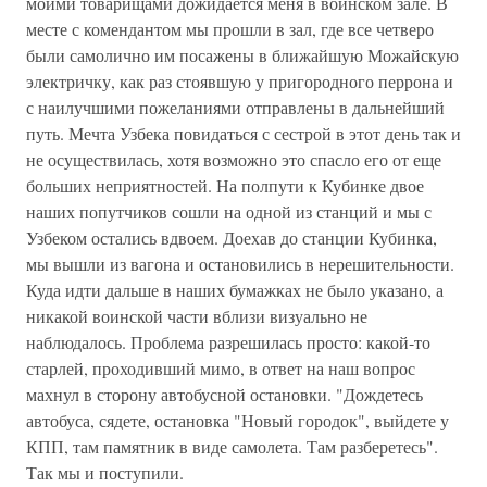
моими товарищами дожидается меня в воинском зале. В
месте с комендантом мы прошли в зал, где все четверо
были самолично им посажены в ближайшую Можайскую
электричку, как раз стоявшую у пригородного перрона и
с наилучшими пожеланиями отправлены в дальнейший
путь. Мечта Узбека повидаться с сестрой в этот день так и
не осуществилась, хотя возможно это спасло его от еще
больших неприятностей. На полпути к Кубинке двое
наших попутчиков сошли на одной из станций и мы с
Узбеком остались вдвоем. Доехав до станции Кубинка,
мы вышли из вагона и остановились в нерешительности.
Куда идти дальше в наших бумажках не было указано, а
никакой воинской части вблизи визуально не
наблюдалось. Проблема разрешилась просто: какой-то
старлей, проходивший мимо, в ответ на наш вопрос
махнул в сторону автобусной остановки. "Дождетесь
автобуса, сядете, остановка "Новый городок", выйдете у
КПП, там памятник в виде самолета. Там разберетесь".
Так мы и поступили.