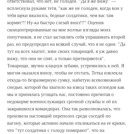
ответствовал, что нет, не голоден. "Да я же вижу" —
всплеснула руками тетя, "как же не голоден, когда вон у
тебя щеки ввалилсь, бедные солдатики, чем вас там
кормят!!! Ну-ка быстро слезай вниз!!!" Оценив
сконцентрированные на мне волчьи взгляды моих
попутчиков, я не стал заставлять себя упрашивать второй
раз, но предупредил на всякий случай, что я не один. "Да
тут на всех хватит, зови своих товарищей, я уж давно
вижу, что они не спят, а только притворяются".
Товарищи, звучно клацнув зубами, устремились к ней. Я
мигом оказался внизу, чтобы не отстать. Тетка извлекла
откуда-то безразмерную сумку, набитую всевозможной
снедью, которой бы хватило на взвод таких оглоедов как
мы и принялась угощать нас, постоянно причитая о
недокорме военнослужащих срочной службы и об их
зажравшихся командирах. Она так разволновалась, что
произвела настоящий переполох среди соседей по
вагону, которые активно начали откликаться на ее крики,
что "тут солдатики с голоду помирают", что на