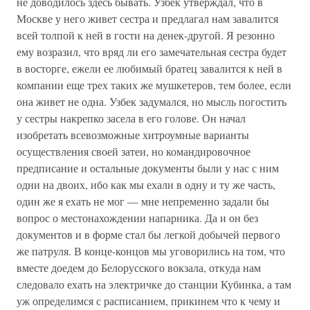
не доводилось здесь бывать. Узбек утверждал, что в
Москве у него живет сестра и предлагал нам завалится
всей толпой к ней в гости на денек-другой. Я резонно
ему возразил, что вряд ли его замечательная сестра будет
в восторге, ежели ее любимый братец завалится к ней в
компании еще трех таких же мушкетеров, тем более, если
она живет не одна. Узбек задумался, но мысль погостить
у сестры накрепко засела в его голове. Он начал
изобретать всевозможные хитроумные варианты
осуществления своей затеи, но командировочное
предписание и остальные документы были у нас с ним
одни на двоих, ибо как мы ехали в одну и ту же часть,
один же я ехать не мог — мне непременно задали бы
вопрос о местонахождении напарника. Да и он без
документов и в форме стал бы легкой добычей первого
же патруля. В конце-концов мы уговорились на том, что
вместе доедем до Белорусского вокзала, откуда нам
следовало ехать на электричке до станции Кубинка, а там
уж определимся с расписанием, прикинем что к чему и