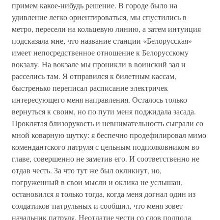
примем какое-нибудь решение. В городе было на
удивление легко ориентироваться, мы спустились в
метро, пересели на кольцевую линию, а затем интуиция
подсказала мне, что название станции «Белорусская»
имеет непосредственное отношение к Белорусскому
вокзалу. На вокзале мы проникли в воинский зал и
расселись там. Я отправился к билетным кассам,
быстренько переписал расписание электричек
интересующего меня направления. Осталось только
вернуться к своим, но по пути меня поджидала засада.
Проклятая близорукость и невнимательность сыграли со
мной коварную шутку: я беспечно продефилировал мимо
комендантского патруля с цельным подполковником во
главе, совершенно не заметив его. И соответственно не
отдав честь. За что тут же был окликнут, но,
погруженный в свои мысли и оклика не услышан,
остановился я только тогда, когда меня догнал один из
солдатиков-патрульных и сообщил, что меня зовет
начальник патруля. Неотдатие чести со слов подпола