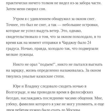
практически ничего толком не видел из-за забора части.
Затем меня сморил сон.
Утром я с удивлением обнаружил за окном снег.
Точнее, это был не снег, а так — небольшие островки,
которые не успел выдуть ветер. Это, однако,
свидетельствовало о том, что за окном похолодало, в то
время как на момент отправки в Чарджоу было 24
градуса. Ночью, правда, холодало так, что подмерзали
мелкие лужицы.
Никто не орал "подъем!", никто не пытался выгнать
на зарядку, жизнь определенно налаживалась. За окном
тянулись унылые казахские степи.
Юре и Владику следовало сходить ночью в
Волгограде, и мы проводили время в философских
беседах, наслаждаясь последними часами общения. Мне,
узбеку, фамилии которого я уже не могу упомнить, и еще
двум ребятам нужно было ехать до Москвы.