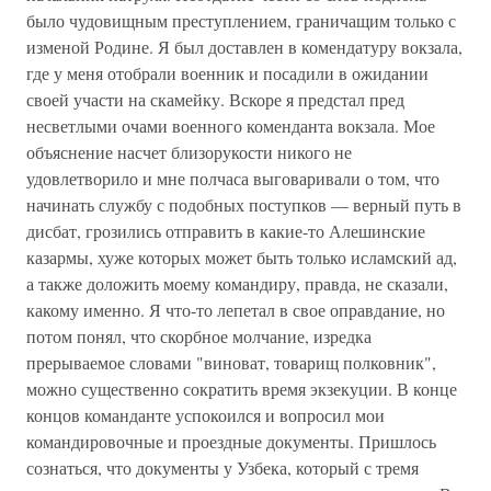
было чудовищным преступлением, граничащим только с
изменой Родине. Я был доставлен в комендатуру вокзала,
где у меня отобрали военник и посадили в ожидании
своей участи на скамейку. Вскоре я предстал пред
несветлыми очами военного коменданта вокзала. Мое
объяснение насчет близорукости никого не
удовлетворило и мне полчаса выговаривали о том, что
начинать службу с подобных поступков — верный путь в
дисбат, грозились отправить в какие-то Алешинские
казармы, хуже которых может быть только исламский ад,
а также доложить моему командиру, правда, не сказали,
какому именно. Я что-то лепетал в свое оправдание, но
потом понял, что скорбное молчание, изредка
прерываемое словами "виноват, товарищ полковник",
можно существенно сократить время экзекуции. В конце
концов команданте успокоился и вопросил мои
командировочные и проездные документы. Пришлось
сознаться, что документы у Узбека, который с тремя