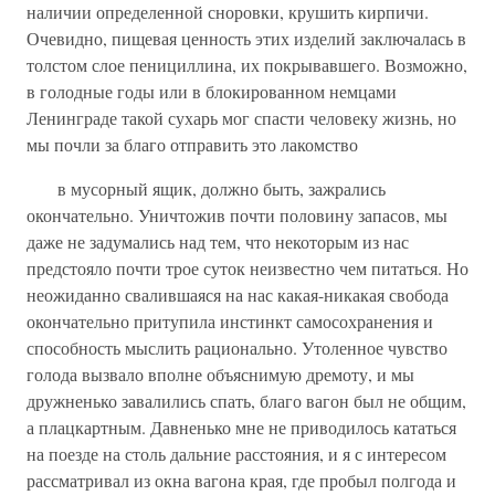
наличии определенной сноровки, крушить кирпичи.
Очевидно, пищевая ценность этих изделий заключалась в
толстом слое пенициллина, их покрывавшего. Возможно,
в голодные годы или в блокированном немцами
Ленинграде такой сухарь мог спасти человеку жизнь, но
мы почли за благо отправить это лакомство
в мусорный ящик, должно быть, зажрались
окончательно. Уничтожив почти половину запасов, мы
даже не задумались над тем, что некоторым из нас
предстояло почти трое суток неизвестно чем питаться. Но
неожиданно свалившаяся на нас какая-никакая свобода
окончательно притупила инстинкт самосохранения и
способность мыслить рационально. Утоленное чувство
голода вызвало вполне объяснимую дремоту, и мы
дружненько завалились спать, благо вагон был не общим,
а плацкартным. Давненько мне не приводилось кататься
на поезде на столь дальние расстояния, и я с интересом
рассматривал из окна вагона края, где пробыл полгода и