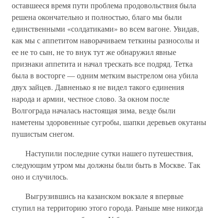
оставшееся время пути проблема продовольствия была
решена окончательно и полностью, благо мы были
единственными «солдатиками» во всем вагоне. Увидав,
как мы с аппетитом наворачиваем теткины разносолы и
ее не то сын, не то внук тут же обнаружил явные
признаки аппетита и начал трескать все подряд. Тетка
была в восторге — одним метким выстрелом она убила
двух зайцев. Давненько я не видел такого единения
народа и армии, честное слово. За окном после
Волгограда началась настоящая зима, везде были
наметены здоровенные сугробы, шапки деревьев окутаны
пушистым снегом.
Наступили последние сутки нашего путешествия,
следующим утром мы должны были быть в Москве. Так
оно и случилось.
Выгрузившись на казанском вокзале я впервые
ступил на территорию этого города. Раньше мне никогда