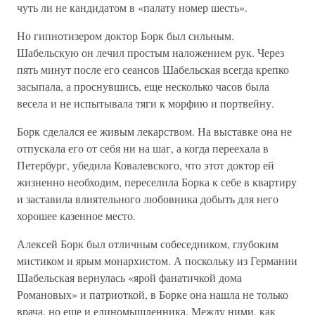
чуть ли не кандидатом в «палату номер шесть».
Но гипнотизером доктор Борк был сильным.
Шабельскую он лечил простым наложением рук. Через
пять минут после его сеансов Шабельская всегда крепко
засыпала, а проснувшись, еще несколько часов была
весела и не испытывала тяги к морфию и портвейну.
Борк сделался ее живым лекарством. На выставке она не
отпускала его от себя ни на шаг, а когда переехала в
Петербург, убедила Ковалевского, что этот доктор ей
жизненно необходим, переселила Борка к себе в квартиру
и заставила влиятельного любовника добыть для него
хорошее казенное место.
Алексей Борк был отличным собеседником, глубоким
мистиком и ярым монархистом. А поскольку из Германии
Шабельская вернулась «ярой фанатичкой дома
Романовых» и патриоткой, в Борке она нашла не только
врача, но еще и единомышленника. Между ними, как