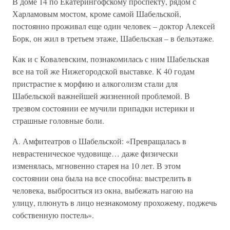
В доме 14 по Екатерингофскому проспекту, рядом с
Харламовым мостом, кроме самой Шабельской,
постоянно проживал еще один человек – доктор Алексей
Борк, он жил в третьем этаже, Шабельская – в бельэтаже.
Как и с Ковалевским, познакомилась с ним Шабельская
все на той же Нижегородской выставке. К 40 годам
пристрастие к морфию и алкоголизм стали для
Шабельской важнейшей жизненной проблемой. В
трезвом состоянии ее мучили припадки истерики и
страшные головные боли.
А. Амфитеатров о Шабельской: «Превращалась в
неврастеническое чудовище… даже физически
изменялась, мгновенно старея на 10 лет. В этом
состоянии она была на все способна: выстрелить в
человека, выброситься из окна, выбежать нагою на
улицу, плюнуть в лицо незнакомому прохожему, поджечь
собственную постель».