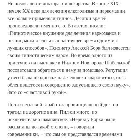
Не помогали ни доктора, ни лекарства. В конце XIX –
начале XX века для лечения алкоголизма и наркомании
все больше применяли гипноз. Десятки врачей
проповедовали именно его. В газетах писали:
«Гипнотическое внушение для лечения наркоманов и
пьяниц можно считать в настоящее время одним из
лучших способов». Психиатр Алексей Борк был известен
своим гипнотическим даром. Во время одного из
приступов на выставке в Нижнем Новгороде Шабельской
посоветовали обратиться к нему за помощью. Репутация
у него была неоднозначная: человека «даровитого, но…
обленившегося и совершенно запустившего свою науку».
Зато со «счастливой рукой».
Почти весь свой заработок провинциальный доктор
тратил на дорогие вина. Пил он много, но
исключительно шампанское. «Нервы у Борка были
расшатаны до такой степени, – говорили
современники, – что сам он представлялся временами