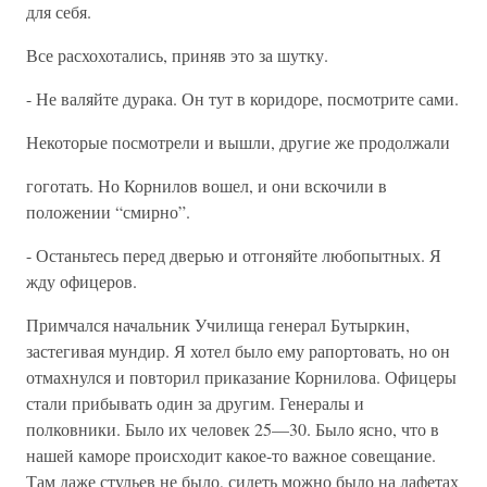
для себя.
Все расхохотались, приняв это за шутку.
- Не валяйте дурака. Он тут в коридоре, посмотрите сами.
Некоторые посмотрели и вышли, другие же продолжали
гоготать. Но Корнилов вошел, и они вскочили в
положении “смирно”.
- Останьтесь перед дверью и отгоняйте любопытных. Я
жду офицеров.
Примчался начальник Училища генерал Бутыркин,
застегивая мундир. Я хотел было ему рапортовать, но он
отмахнулся и повторил приказание Корнилова. Офицеры
стали прибывать один за другим. Генералы и
полковники. Было их человек 25—30. Было ясно, что в
нашей каморе происходит какое-то важное совещание.
Там даже стульев не было, сидеть можно было на лафетах