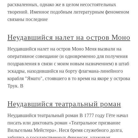
расхваленных, однако же в целом несостоятельных
творений. Именное подобным литературным феноменом
связаны последние
Неудавшийся налет на остров Моно
Неудавшийся налет на остров Моно Меня вызвали на
оперативное совещание (и одновременно для получения
поздравления в связи с моим новым назначением) в штаб
эскадры, находившийся на борту флагмана-линейного
корабля "Ямато", стоявшего в то время на якоре у острова
Трук. В
Неудавшийся театральный роман
Неудавшийся театральный роман В 1777 году Гёте начал
писать или диктовать роман «Театральное призвание
Вильгельма Мейстера». Неся бремя служебного долга,
заботясь о государственных финансах, улаживая