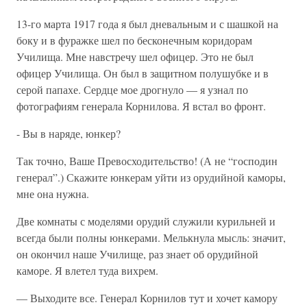
13-го марта 1917 года я был дневальным и с шашкой на
боку и в фуражке шел по бесконечным коридорам
Училища. Мне навстречу шел офицер. Это не был
офицер Училища. Он был в защитном полушубке и в
серой папахе. Сердце мое дрогнуло — я узнал по
фотографиям генерала Корнилова. Я встал во фронт.
- Вы в наряде, юнкер?
Так точно, Ваше Превосходительство! (А не “господин
генерал”.) Скажите юнкерам уйти из орудийной каморы,
мне она нужна.
Две комнаты с моделями орудий служили курильней и
всегда были полны юнкерами. Мелькнула мысль: значит,
он окончил наше Училище, раз знает об орудийной
каморе. Я влетел туда вихрем.
— Выходите все. Генерал Корнилов тут и хочет камору