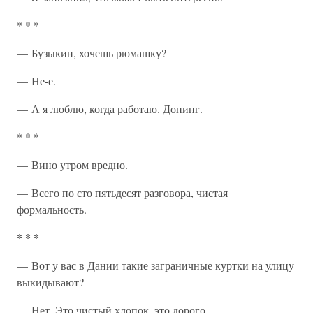
* * *
— Бузыкин, хочешь рюмашку?
— Не-е.
— А я люблю, когда работаю. Допинг.
* * *
— Вино утром вредно.
— Всего по сто пятьдесят разговора, чистая
формальность.
* * *
— Вот у вас в Дании такие заграничные куртки на улицу
выкидывают?
— Нет. Это чистый хлопок, это дорого.