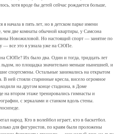
сь, хотя вроде бы детей сейчас рождается больше,
я начала в пять лет, но в детском парке имени
е, чем две комнаты обычной квартиры, у Самсона
евны Новожиловой. Но настоящий спорт — занятие по
у — все это я узнала уже на СЮПе.
к на СЮПе? Их было два. Один и тогда, тридцать лет
м льдом, но площадка значительно меньше нынешней, и
чшие спортсмены. Остальные занимались на открытом
. В ней стояли старинные кресла, висело огромное
оходили на другом конце стадиона, в Доме
де на втором этаже тренировались гимнасты и
ографии, с зеркалами и станком вдоль стены.
лосипеде.
ал народ. Кто в волейбол играет, кто в баскетбол.
только для фигуристов, по краям были проложены
бежцами фигуристы дружили — они целый день на льду