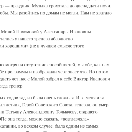
ер — праздник. Музыка грохотала до двенадцати ночи,
обы. Мы разойтись по домам не могли. Нам не хватало
с Милой Пахомовой у Александры Ивановны
тались у нашего тренера абсолютно
ми хорошими» (не в лучшем смысле этого
есмотря на отсутствие способностей, мы обе, как нам
ебе программы и изображали черт знает что. Но потом
дцать лет нас с Милой забрал к себе Виктор Иванович
гда тренер.
х годов задача была очень сложная. И за меня и за
л летчик, Герой Советского Союза, генерал, он умер
они Татьяну Александровну Толмачеву, старшего
е она тогда, можно сказать, «возглавляла»
атании, во всяком случае, была одним из самых