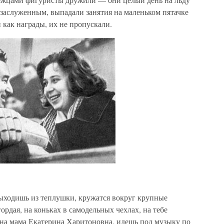
езаслуженным, выпадали занятия на маленьком пятачке
как награды, их не пропускали.
выходишь из теплушки, кружатся вокруг крупные
гордая, на коньках в самодельных чехлах, на тебе
ина мама Екатерина Харитоновна, идешь под музыку по