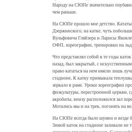
Народу на СЮПе значительно поубавило
чем раньше.
На СЮПе прошло мое детство. Кататься 
Дзержинского, на катке, чуть побольш
Вульфовича Гляйзера и Ларисы Яковл
ОФП, хореографии, тренировки на льд
Что представлял собой в те годы като
назад, был закрытый, с искусственны
право кататься на нем имели лишь лу
стадионе, К катку примыкала теплушка
зеркало в раме. Уроки хореографии пр
физкультуры, перестроенной церкви, г
акробаты, внизу расположился зал хоре
Мотались мы и на трек, погонять на ве
На СЮПе всегда было шумно и везде бег
Зимой каток на стадионе заливали не 
дорожки для конькобежцев. С конько