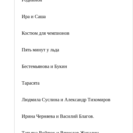
Ира и Саша
Костюм для чемпионов
Пять минут у льда
Бестемьянова и Букин
Тарасята
Людмила Суслина и Александр Тихомиров
Ирина Черняева и Василий Благов.
Татьяна Войтюк и Вячеслав Жигалин