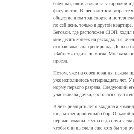
бабушки, няни стояли за загородкой и 
фигуристов. В шестилетнем возрасте я
общественном транспорте и не терпела
по сей день, только в другой квартире,
Беговой, где расположен СЮП, ходил п
мне десять копеек на расходы, и я, оче
отправлялась на тренировку. Деньги не
«Зайцем» ездить не могла. Мне казалось
проезд.
Потом, уже на соревнования, начала п
уже исполнилось четырнадцать лет. У 
норму первого разряда. Следующий его
участвовала дочка, состоялся спустя е
В четырнадцать лет я входила а команд
юг, на тренировочный сбор. О, какой 
первые романы, с утра и до ночи я ел
чтобы они выслали еще хотя бы три ру