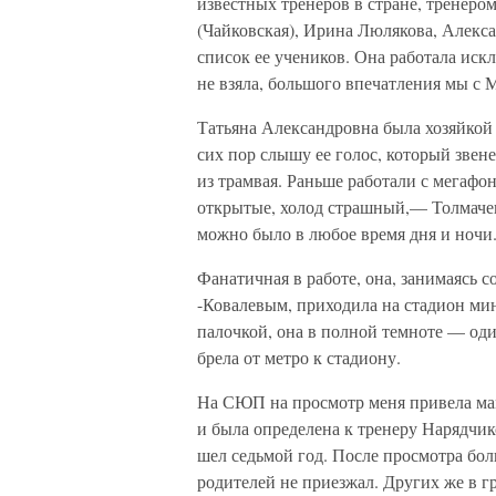
известных тренеров в стране, тренеро
(Чайковская), Ирина Люлякова, Алекс
список ее учеников. Она работала иск
не взяла, большого впечатления мы с 
Татьяна Александровна была хозяйкой 
сих пор слышу ее голос, который звен
из трамвая. Раньше работали с мегафо
открытые, холод страшный,— Толмачев
можно было в любое время дня и ночи. 
Фанатичная в работе, она, занимаясь
-Ковалевым, приходила на стадион мин
палочкой, она в полной темноте — о
брела от метро к стадиону.
На СЮП на просмотр меня привела мама,
и была определена к тренеру Нарядчи
шел седьмой год. После просмотра бо
родителей не приезжал. Других же в г