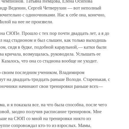
м чемпионов. Татьяна Немцова, Елена Осипова
андр Веденин, Сергей Четверухин — вот неполный
лючительно с одиночниками. Нас к себе она, конечно,
Милой на нее не произвели.
на СЮПе. Прошло с тех пор почти двадцать лет, а я до
ел над стадионом и был слышен, как только выходишь
ном, сидя в будке, подобной караульной,— катки были
а кричала, возмущалась, руководила. Услышать ее
Казалось, что она со стадиона вообще не уходит.
 со своим последним учеником, Владимиром
ут на двадцать-тридцать раньше Володи. Старенькая, с
диночники начинают свои тренировки раньше всех—
 и я показала все, на что была способна, после чего
ковой, заодно получив расписание тренировок. Мне
льше на СЮП со мной на тренировки никто из
руппе сопровождал кто-то из взрослых. Мамы,