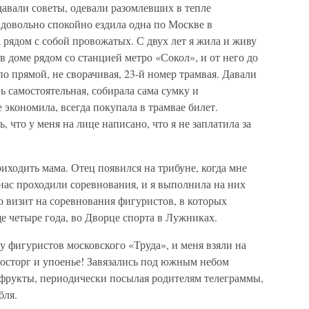
давали советы, одевали разомлевших в тепле
 довольно спокойно ездила одна по Москве в
 рядом с собой провожатых. С двух лет я жила и живу
 в доме рядом со станцией метро «Сокол», и от него до
о прямой, не сворачивая, 23-й номер трамвая. Давали
нь самостоятельная, собирала сама сумку и
 экономила, всегда покупала в трамвае билет.
, что у меня на лице написано, что я не заплатила за
риходить мама. Отец появился на трибуне, когда мне
нас проходили соревнования, и я выполнила на них
 визит на соревнования фигуристов, в которых
ще четыре года, во Дворце спорта в Лужниках.
у фигуристов московского «Труда», и меня взяли на
восторг и упоенье! Завязались под южным небом
а фрукты, периодически посылая родителям телеграммы,
бля.