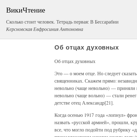
ВикиЧтение
Сколько стоит человек. Тетрадь первая: В Бессарабии
Керсновская Евфросиния Антоновна
Об отцах духовных
Об отцах духовных
Это — о моем отце. Но следует сказат
священниках. Скажем прямо: незавидн
невольно (чаще невольно) — приняли
невольно (чаще вольно) — стали рене
детстве отец Александр[21].
Когда осенью 1917 года «лопнул» фрон
назвать «русской армией», прошли, кр
все, что могло подойти под рубрику «
принадлежавшем некогда моему деду (