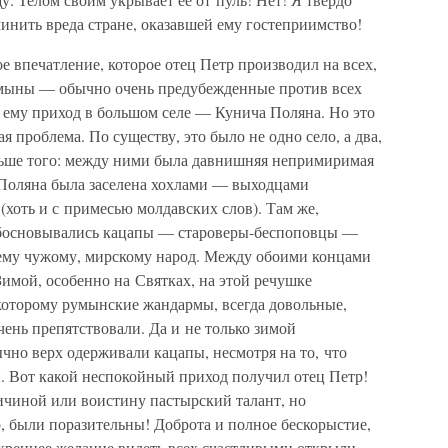
чинить вреда стране, оказавшей ему гостеприимство!
е впечатление, которое отец Петр производил на всех,
 румыны — обычно очень предубежденные против всех
 ему приход в большом селе — Кунича Поляна. Но это
я проблема. По существу, это было не одно село, а два,
ольше того: между ними была давнишняя непримиримая
 Поляна была заселена хохлами — выходцами
хоть и с примесью молдавских слов). Там же,
 обосновывались кацапы — староверы-беспоповцы —
ему чужому, мирскому народ. Между обоими концами
Зимой, особенно на Святках, на этой речушке
оторому румынские жандармы, всегда довольные,
очень препятствовали. Да и не только зимой
чно верх одерживали кацапы, несмотря на то, что
и. Вот какой неспокойный приход получил отец Петр!
ичиной или воистину пастырский талант, но
р, были поразительны! Доброта и полное бескорыстие,
скреннее желание видеть всех счастливыми открыли