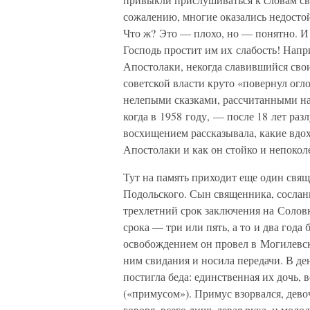
сожалению, многие оказались недосто
Что ж? Это — плохо, но — понятно. И
Господь простит им их слабость! Нап
Апостолаки, некогда славившийся св
советской власти круто «повернул огло
нелепыми сказками, рассчитанными на 
когда в 1958 году, — после 18 лет разл
восхищением рассказывала, какие вдо
Апостолаки и как он стойко и непокол
Тут на память приходит еще один свя
Подольского. Сын священника, сослан
трехлетний срок заключения на Соловк
срока — три или пять, а то и два год
освобождением он провел в Могилевск
ним свидания и носила передачи. В ден
постигла беда: единственная их дочь, 
(«примусом»). Примус взорвался, дево
говоря, всего лишь левая рука, и моло