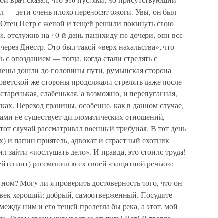
ал — дети очень плохо переносят ожоги. Увы, он был
ь. Отец Петр с женой и тещей решили покинуть свою
, отслужив на 40-й день панихиду по дочери, они все
 через Днестр. Это был такой «верх нахальства», что
 с опозданием — тогда, когда стали стрелять с
глецы дошли до половины пути, румынская сторона
советской же стороны продолжали стрелять даже после
старенькая, слабенькая, а возможно, и перепуганная,
руках. Переход границы, особенно, как в данном случае,
ами не существует дипломатических отношений,
этот случай рассматривал военный трибунал. В тот день
х) и папин приятель, адвокат и страстный охотник
 зайти «послушать дело». И правда, это стоило труда!
йтенант) рассмешил всех своей «защитной речью»:
тном? Могу ли я проверить достоверность того, что он
овек хороший: добрый, самоотверженный. Посудите
между ним и его тещей пролегла бы река, а этот, мой
у. Телом своим укрывает ее от пуль! Нет! Я твердо