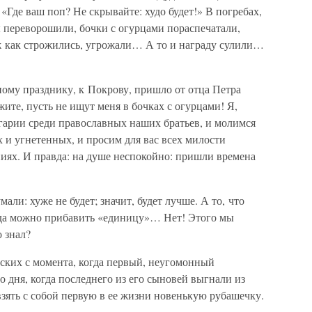
 «Где ваш поп? Не скрывайте: худо будет!» В погребах,
ы переворошили, бочки с огурцами пораспечатали,
ж как строжились, угрожали… А то и награду сулили…
ому празднику, к Покрову, пришло от отца Петра
жите, пусть не ищут меня в бочках с огурцами! Я,
гарии среди православных наших братьев, и молимся
 и угнетенных, и просим для вас всех милости
иях. И правда: на душе неспокойно: пришли времена
али: хуже не будет; значит, будет лучше. А то, что
егда можно прибавить «единицу»… Нет! Этого мы
о знал?
ских с момента, когда первый, неугомонный
о дня, когда последнего из его сыновей выгнали из
взять с собой первую в ее жизни новенькую рубашечку.