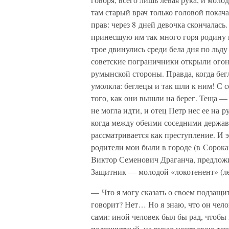
там старый врач только головой покач
прав: через 8 дней девочка скончалас
принесшую им так много горя родину и
трое двинулись среди бела дня по льду
советские пограничники открыли огонь
румынской стороны. Правда, когда бе
умолкла: беглецы и так шли к ним! С 
того, как они вышли на берег. Теща — 
не могла идти, и отец Петр нес ее на 
когда между обеими соседними держав
рассматривается как преступление. И 
родители мои были в городе (в Сорока
Виктор Семенович Драганча, предложил
Защитник — молодой «локотенент» (ле
— Что я могу сказать о своем подзащи
говорит? Нет… Но я знаю, что он чел
сами: иной человек был бы рад, чтобы 
подзащитный, на руках несет свою тещ