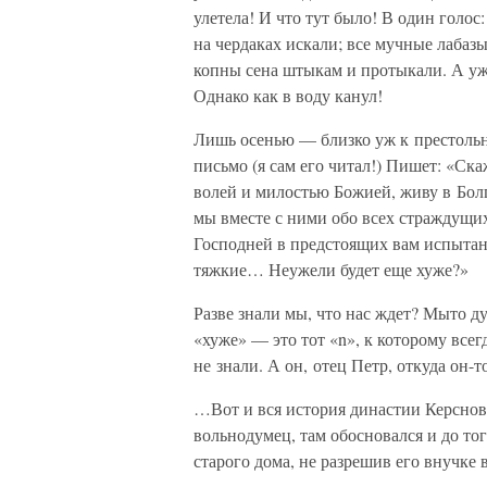
улетела! И что тут было! В один голос:
на чердаках искали; все мучные лабаз
копны сена штыкам и протыкали. А у
Однако как в воду канул!
Лишь осенью — близко уж к престольн
письмо (я сам его читал!) Пишет: «Ска
волей и милостью Божией, живу в Бол
мы вместе с ними обо всех страждущих
Господней в предстоящих вам испытан
тяжкие… Неужели будет еще хуже?»
Разве знали мы, что нас ждет? Мыто дум
«хуже» — это тот «n», к которому вс
не знали. А он, отец Петр, откуда он-т
…Вот и вся история династии Керснов
вольнодумец, там обосновался и до тог
старого дома, не разрешив его внучке 