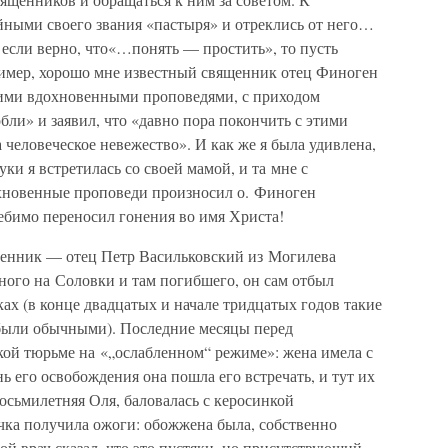
йными своего звания «пастыря» и отреклись от него…
 если верно, что«…понять — простить», то пусть
ример, хорошо мне известный священник отец Финоген
оими вдохновенными проповедями, с приходом
бли» и заявил, что «давно пора покончить с этими
человеческое невежество». И как же я была удивлена,
уки я встретилась со своей мамой, и та мне с
хновенные проповеди произносил о. Финоген
ебимо переносил гонения во имя Христа!
щенник — отец Петр Васильковский из Могилева
ного на Соловки и там погибшего, он сам отбыл
ах (в конце двадцатых и начале тридцатых годов такие
а были обычными). Последние месяцы перед
ой тюрьме на «„ослабленном“ режиме»: жена имела с
ь его освобождения она пошла его встречать, и тут их
восьмилетняя Оля, баловалась с керосинкой
чка получила ожоги: обожжена была, собственно
дой врач сказал, что это пустяки, но присутствующий