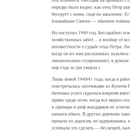
нередко было видно, как отец Петр ша
беседует с ними, сидя на завалинке. Е
ближайшие Святки — обычное побоище 
Но наступил 1940 год. Бессарабию осв
хозяйственных забот… и вообще от всег
неизвестности о судьбе отца Петра. Ли
когда он их нам рассказывал, казались
эмоционально сгущенными), я думала: 
еще года за три умерла.)
Лишь зимой 1940/41 года, когда я рабо
повстречалась свозчиками из Куничи П
батюшка успел скрыться вовремя вмест
прямо среди ночи, когда все мирно спа
и примарь и шеф жандармов не успели 
начался обыск. В других деревнях та
прошли по дорогам, не задерживаясь, 
успевали это сделать — без вещей, нал