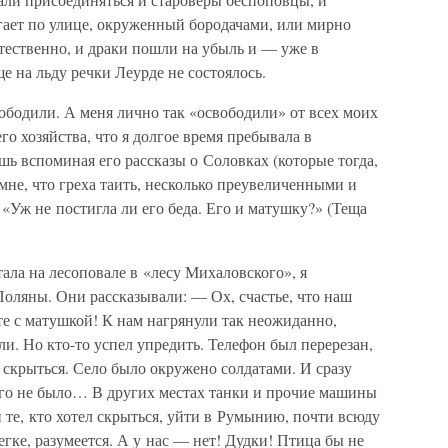
гает по улице, окруженный бородачами, или мирно
стественно, и драки пошли на убыль и — уже в
на льду речки Леурде не состоялось.
ободили. А меня лично так «освободили» от всех моих
о хозяйства, что я долгое время пребывала в
шь вспоминая его рассказы о Соловках (которые тогда,
 мне, что греха таить, несколько преувеличенными и
«Уж не постигла ли его беда. Его и матушку?» (Теща
тала на лесоповале в «лесу Михаловского», я
оляны. Они рассказывали: — Ох, счастье, что наш
е с матушкой! К нам нагрянули так неожиданно,
ли. Но кто-то успел упредить. Телефон был перерезан,
скрыться. Село было окружено солдатами. И сразу
кого не было… В других местах танки и прочие машины
и те, кто хотел скрыться, уйти в Румынию, почти всюду
егке, разумеется. А у нас — нет! Дудки! Птица бы не