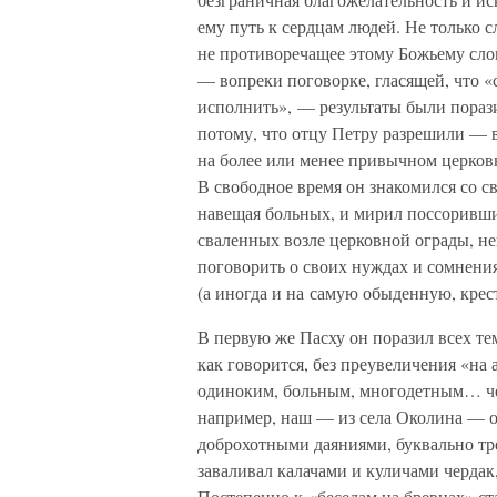
ему путь к сердцам людей. Не только с
не противоречащее этому Божьему слов
— вопреки поговорке, гласящей, что «
исполнить», — результаты были порази
потому, что отцу Петру разрешили — 
на более или менее привычном церковн
В свободное время он знакомился со с
навещая больных, и мирил поссоривших
сваленных возле церковной ограды, н
поговорить о своих нуждах и сомнени
(а иногда и на самую обыденную, крес
В первую же Пасху он поразил всех те
как говорится, без преувеличения «на 
одиноким, больным, многодетным… чем
например, наш — из села Околина — о
доброхотными даяниями, буквально тр
заваливал калачами и куличами чердак
Постепенно к «беседам на бревнах» ст