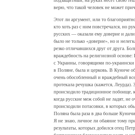
верю, что такой человек не может при
Этот ли аргумент, или то благоприятно
кто хоть раз с ним повстречался, но
русских — оказали ему доверие и дали
было не только «доверие», но и нелегка
резко отличавшихся друг от друга. Б
враждебность на религиозной основе:
с Украины, говорящими по-украински (
в Поляне, была и церковь. В Куниче
очень обособленный и враждебный вс
протекала речушка (кажется, Леурда). 
происходило традиционное побоище, к
когда русские меж собой не ладят, не 
происходили потасовки, в которых обы
Поляна была раза в два больше Кунич
Я не знаю, личное ли обаяние тому пр
результаты, которых добился отец Пет
безграничная благожелательность и и