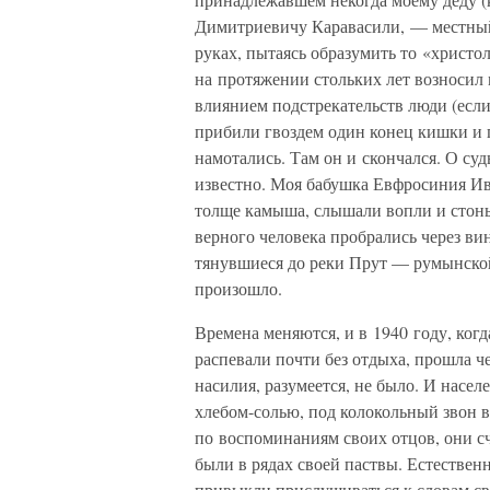
Димитриевичу Каравасили, — местный
руках, пытаясь образумить то «христо
на протяжении стольких лет возносил 
влиянием подстрекательств люди (если 
прибили гвоздем один конец кишки и г
намотались. Там он и скончался. О су
известно. Моя бабушка Евфросиния Ив
толще камыша, слышали вопли и стоны
верного человека пробрались через в
тянувшиеся до реки Прут — румынской
произошло.
Времена меняются, и в 1940 году, ког
распевали почти без отдыха, прошла 
насилия, разумеется, не было. И насе
хлебом-солью, под колокольный звон в
по воспоминаниям своих отцов, они 
были в рядах своей паствы. Естествен
привыкли прислушиваться к словам св