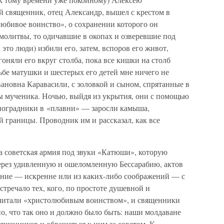
 священник, отец Александр, вышел с крестом в
любивое воинство», о сохранении которого он
молитвы, то одичавшие в окопах и озверевшие под
это люди) избили его, затем, вспоров его живот,
оняли его вкруг столба, пока все кишки на столб
дьбе матушки и шестерых его детей мне ничего не
ановна Каравасили, с золовкой и сыном, спрятанные в
 мученика. Ночью, выйдя из укрытия, они с помощью
иноградники в «плавни» — заросли камыша,
 границы. Проводник им и рассказал, как все
да советская армия под звуки «Катюши», которую
через удивленную и ошеломленную Бессарабию, актов
ление — искренне или из каких-либо соображений — с
стречало тех, кого, по простоте душевной и
считали «христолюбивым воинством», и священники
но, что так оно и должно было быть: наши молдаване
ященников и обращаться к ним за советом. К