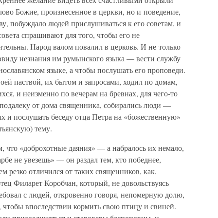
лово Божие, произнесенное в церкви, но и поведение,
у, побуждало людей прислушиваться к его советам, и
совета спрашивают для того, чтобы его не
тельны. Народ валом повалил в церковь. И не только
ввиду незнания им румынского языка — вести службу
ославянском языке, а чтобы послушать его проповеди.
воей паствой, их бытом и запросами, ходил по домам,
ся, и неизменно по вечерам на бревнах, для чего-то
еподалеку от дома священника, собирались люди —
ях и послушать беседу отца Петра на «божественную»
тьянскую) тему.
м, что «доброхотные даяния» — а набралось их немало,
арбе не увезешь» — он раздал тем, кто победнее,
 резко отличился от таких священников, как,
тец Филарет Коробчан, который, не довольствуясь
ебовал с людей, откровенно говоря, непомерную долю,
, чтобы впоследствии кормить свою птицу и свиней.
али присоединяться и староверы беспоповцы, и