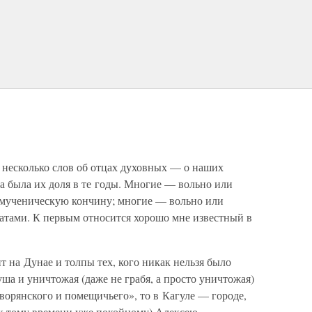
ь несколько слов об отцах духовных — о наших
а была их доля в те годы. Многие — вольно или
 мученическую кончину; многие — вольно или
гатами. К первым относится хорошо мне известный в
т на Дунае и толпы тех, кого никак нельзя было
уша и уничтожая (даже не грабя, а просто уничтожая)
дворянского и помещичьего», то в Кагуле — городе,
к тому времени уже покойному) Алексею