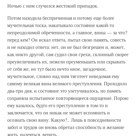
Ночью с ним случился жестокий припадок.
Потом находила беспричинная и потому еще более
мучительная тоска, накатывало состояние какой-то
непреодолимой обреченности, а главное, вины — за что?
перед кем? Он искал ответа, пытал свою память, совесть
и не находил ответа: нет, он не был безгрешен и, может,
как никто другой, сам судил свои грехи, склонный скорее
преувеличивать их, нежели преуменьшать или скрывать
от себя же, но тут было нечто иное, загадочное,
мучительное, словно над ним тяготеет неведомая ему
самому великая вина великого преступления. Проходило
два-три дня, и состояние это улетучивалось, но память
сохраняла испытанное повторяющееся ощущение. Порою
ему казалось, будто его преступление в том-то и
заключается, что он никак не может вспомнить и
осознать свою вину. Какую?.. Лишь в повседневности
забот и трудов он вновь обретал способность и желание
жить, надеяться, верить...