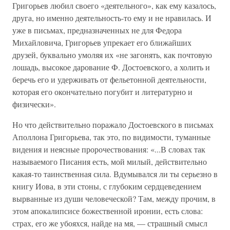
Григорьев любил своего «деятельного», как ему казалось,
друга, но именно деятельность-то ему и не нравилась. И
уже в письмах, предназначенных не для Федора
Михайловича, Григорьев упрекает его ближайших
друзей, буквально умоляя их «не загонять, как почтовую
лошадь, высокое дарование Ф. Достоевского, а холить и
беречь его и удерживать от фельетонной деятельности,
которая его окончательно погубит и литературно и
физически».
Но что действительно поражало Достоевского в письмах
Аполлона Григорьева, так это, по видимости, туманные
видения и неясные пророчествования: «...В словах так
называемого Писания есть, мой милый, действительно
какая-то таинственная сила. Вдумывался ли ты серьезно в
книгу Иова, в эти стоны, с глубоким сердцеведением
вырванные из души человеческой? Там, между прочим, в
этом апокалипсисе божественной иронии, есть слова:
страх, его же убояхся, найде на мя, — страшный смысл