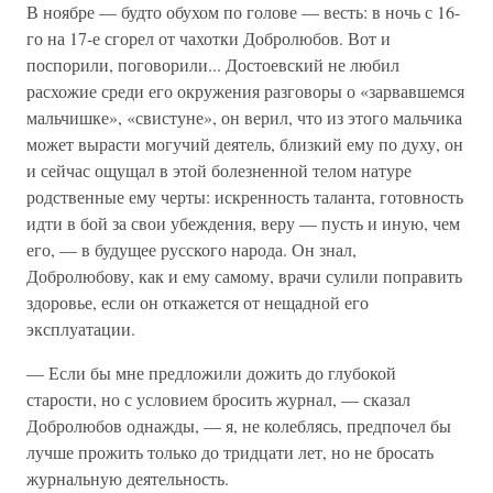
В ноябре — будто обухом по голове — весть: в ночь с 16-
го на 17-е сгорел от чахотки Добролюбов. Вот и
поспорили, поговорили... Достоевский не любил
расхожие среди его окружения разговоры о «зарвавшемся
мальчишке», «свистуне», он верил, что из этого мальчика
может вырасти могучий деятель, близкий ему по духу, он
и сейчас ощущал в этой болезненной телом натуре
родственные ему черты: искренность таланта, готовность
идти в бой за свои убеждения, веру — пусть и иную, чем
его, — в будущее русского народа. Он знал,
Добролюбову, как и ему самому, врачи сулили поправить
здоровье, если он откажется от нещадной его
эксплуатации.
— Если бы мне предложили дожить до глубокой
старости, но с условием бросить журнал, — сказал
Добролюбов однажды, — я, не колеблясь, предпочел бы
лучше прожить только до тридцати лет, но не бросать
журнальную деятельность.