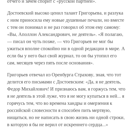
отчего и зачем спорит с «русской партией».
Достоевский высоко ценил талант Григорьева, и разлука
с ним приносила ему новые душевные печали, но вместе
с тем он понимал и не раз говорил об этом ему самому:
«Вы, Аполлон Александрович, не деятель». «Я полагаю,
— писал он чуть позже, — что Григорьев не мог бы
ужиться вполне спокойно ни в одной редакции в мире. А
если бы у него был свой журнал, то он бы утопил его
сам, месяцев через пять после основания».
Григорьев отвечал из Оренбурга Страхову, зная, что тот
делится его письмами с Достоевским: «Да, я не деятель,
Федор Михайлович! И признаюсь вам, я горжусь тем, что
я не деятель в этой луже, что я не могу купаться в ней... я
горячусь тем, что во времена хандры и омерзения к
российской словесности я способен пить мертвую,
нищаться, но не написать в свою жизнь ни одной строки,
в которую я бы не верил от искреннего сердца...»