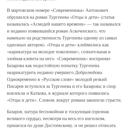
В мартовском номере «Современника» Антонович
обрушился на роман Тургенева «Отцы и дети» (статья
называлась «Асмодей нашего времени» — так назывался
и недавно появившийся роман Аскоченского, что
намекало на родственность Тургенева одному из самых
одиозных авторов). «Отцы и дети» клеймились как
«карикатура на молодое поколение», сознательная и
злобная клевета на него. «Современник» воспринял
Базарова как недостойную попытку Тургенева
окарикатурить недавно умершего Добролюбова.
Одновременно в «Русском слове» молодой резкий
Писарев вступился за Тургенева и его Базарова; в спор
вовлекли и Каткова, в журнале которого появились
«Отцы и дети». Словом, вокруг романа закипели страсти.
Базаров, натура беспокойная и тоскующая (признак
великого сердца), несмотря на весь его нигилизм,
пришелся по душе Достоевскому, и он решил отписать