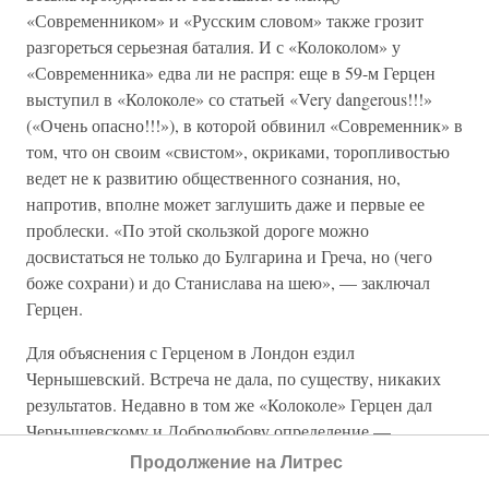
«Современником» и «Русским словом» также грозит
разгореться серьезная баталия. И с «Колоколом» у
«Современника» едва ли не распря: еще в 59-м Герцен
выступил в «Колоколе» со статьей «Very dangerous!!!»
(«Очень опасно!!!»), в которой обвинил «Современник» в
том, что он своим «свистом», окриками, торопливостью
ведет не к развитию общественного сознания, но,
напротив, вполне может заглушить даже и первые ее
проблески. «По этой скользкой дороге можно
досвистаться не только до Булгарина и Греча, но (чего
боже сохрани) и до Станислава на шею», — заключал
Герцен.
Для объяснения с Герценом в Лондон ездил
Чернышевский. Встреча не дала, по существу, никаких
результатов. Недавно в том же «Колоколе» Герцен дал
Чернышевскому и Добролюбову определение —
«желчевики».
Продолжение на Литрес