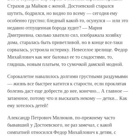
Страхов да Майков с женой. Достоевский старался
шутить, бодрился, но видно по всему — сегодня ему
особенно грустно; бледный какой-то, осунулся — или это
недавно отпущенная борода худит? — Мария
Дмитриевна, сколько хватило сил, изображала хозяйку
дома, старалась быть приветливой, но в конце все-таки
сорвалась, устроила истерику. Невеселое зрелище. Федор
Михайлович как мог баловал ее то сладостями, то,
глядишь, новым платьем, то сумочкой дамской модной.
Сорокалетие навалилось долгими грустными раздумьями
— жизнь все быстрее катится к старости, если проклятая
болезнь даст еще добрести до нее, конечно... А главное —
затаенное, потому что и высказать некому — детки... Как
ему хотелось детей!
Александр Петрович Милюков, по-прежнему часто
бывавший у Достоевского, не раз замечал, с какой
симпатией относился Федор Михайлович к детям, с