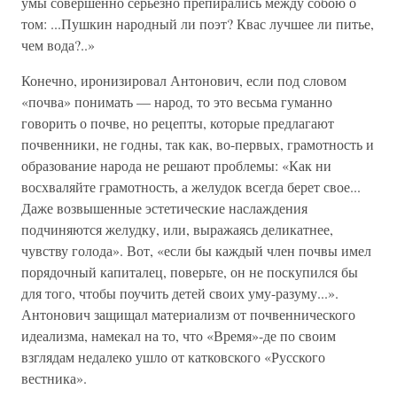
умы совершенно серьезно препирались между собою о
том: ...Пушкин народный ли поэт? Квас лучшее ли питье,
чем вода?..»
Конечно, иронизировал Антонович, если под словом
«почва» понимать — народ, то это весьма гуманно
говорить о почве, но рецепты, которые предлагают
почвенники, не годны, так как, во-первых, грамотность и
образование народа не решают проблемы: «Как ни
восхваляйте грамотность, а желудок всегда берет свое...
Даже возвышенные эстетические наслаждения
подчиняются желудку, или, выражаясь деликатнее,
чувству голода». Вот, «если бы каждый член почвы имел
порядочный капиталец, поверьте, он не поскупился бы
для того, чтобы поучить детей своих уму-разуму...».
Антонович защищал материализм от почвеннического
идеализма, намекал на то, что «Время»-де по своим
взглядам недалеко ушло от катковского «Русского
вестника».