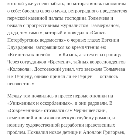
которой уже успели забыть, но которая вновь напомнила
о себе: бросила своего мужа, ретроградного председателя
пермской казенной палаты господина Толмачева и
бежала с прогрессивным журналистом Таммерманом, —
да-да, тем самым, который и поведал в «Санкт-
Петербургских ведомостях» о черных глазах Евгении
Эдуардовны, загоравшихся во время чтения ею
«Египетских ночей», — в Казань, а затем и за границу.
Через сотрудников «Времени», тайных корреспондентов
«Колокола», Достоевский узнал, что заезжала Толмачева
и к Герцену, однако принял ли ее Герцен — осталось
неизвестным.
Между тем появились в прессе первые отклики на
«Униженных и оскорбленных», и они радовали. В
«Современнике» отозвался сам Чернышевский,
отметивший и психологическую глубину романа, и
новизну художественной разработки нравственных
проблем. Похвалил новое детище и Аполлон Григорьев,