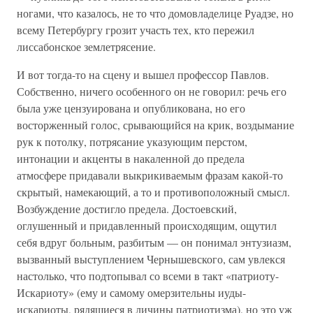
ногами, что казалось, не то что домовладелице Руадзе, но
всему Петербургу грозит участь тех, кто пережил
лиссабонское землетрясение.
И вот тогда-то на сцену и вышел профессор Павлов.
Собственно, ничего особенного он не говорил: речь его
была уже цензуирована и опубликована, но его
восторженный голос, срывающийся на крик, воздымание
рук к потолку, потрясание указующим перстом,
интонации и акценты в накаленной до предела
атмосфере придавали выкрикиваемым фразам какой-то
скрытый, намекающий, а то и противоположный смысл.
Возбуждение достигло предела. Достоевский,
оглушенный и придавленный происходящим, ощутил
себя вдруг больным, разбитым — он понимал энтузиазм,
вызванный выступлением Чернышевского, сам увлекся
настолько, что подтопывал со всеми в такт «патриоту-
Искариоту» (ему и самому омерзительны иуды-
искариоты, рядящиеся в личины патриотизма), но это уж