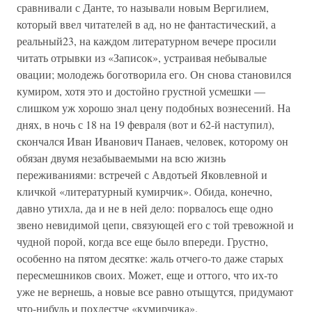
сравнивали с Данте, то называли новым Вергилием,
который ввел читателей в ад, но не фантастический, а
реальный23, на каждом литературном вечере просили
читать отрывки из «Записок», устраивая небывалые
овации; молодежь боготворила его. Он снова становился
кумиром, хотя это и достойно грустной усмешки —
слишком уж хорошо знал цену подобных вознесений. На
днях, в ночь с 18 на 19 февраля (вот и 62-й наступил),
скончался Иван Иванович Панаев, человек, которому он
обязан двумя незабываемыми на всю жизнь
переживаниями: встречей с Авдотьей Яковлевной и
кличкой «литературный кумирчик». Обида, конечно,
давно утихла, да и не в ней дело: порвалось еще одно
звено невидимой цепи, связующей его с той тревожной и
чудной порой, когда все еще было впереди. Грустно,
особенно на пятом десятке: жаль отчего-то даже старых
пересмешников своих. Может, еще и оттого, что их-то
уже не вернешь, а новые все равно отыщутся, придумают
что-нибудь и похлестче «кумирчика».