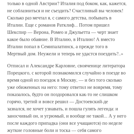
только в одной Австрии? Италия под боком, как, кажется,
не соблазниться и не съездить? Счастливый вы человек!
Сколько раз мечтал я, с самого детства, побывать в
Италии. Еще с романов Ратклиф... Потом пришел
Шекспир — Верона, Ромео и Джульетта — черт знает
какое было обаяние. В Италию, в Италию! А вместо
Италии попал в Семипалатинск, а прежде того в
Мертвый дом. Неужели и теперь не удастся поездить?..»
Отписал и Александре Карловне, свояченице литератора
Порецкого, с которой познакомился случайно в поезде во
время одной из поездок в Москву, — и без того сколько
уже обиженных на него: тому ответил не вовремя, тому
показалось, будто он поздоровался как-то не слишком
горячо, третий и вовсе решил — Достоевский-де
зазнался, не хочет узнавать, и пошла гулять легенда: и
заносчивый он, и угрюмый, и вообще не такой... А у него
после каждого припадка (они все учащаются) по неделе
жуткие головные боли и тоска — себя самого