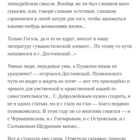
эпикурейском смысле. Вообще же он был слишком мало
серьезен, или, говоря словами эстетиков, слишком
гармоничен в своей натуре для того, чтобы заниматься
какими-нибудь аномалиями жизни...
Только Гоголь, да и то не вдруг, вносит в нашу
литературу гуманистический элемент... По этому-то пути
направился и г. Достоевский...»
Умные люди, передовые умы, а Пушкина никак не
уразумеют! — огорчался Достоевский. Пушкинского
пути не видят и видеть не хотят — вот что прискорбно и
чревато для умственной и нравственной нашей-то
самостоятельности... С Добролюбовым нужно спорить, и
не в одних статьях, но и с глазу на глаз — благо недавно
познакомились. В этом году он со многими сошелся — и
с Чернышевским, и с Гончаровым, и с Островским, и с
Салтыковым-Щедриным заново...
Вот и стукнуло ему сорок. Отметили скромно: пришли