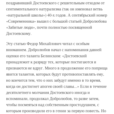
поздравивший Достоевского с решительным отходом от
сентиментального натурализма (так он именовал ветвь
«натуральной школы») 40-х годов. А сентябрьский номер
«Современника» вышел с большой статьей Добролюбова
«Забитые люди», почти полностью посвященной
Достоевскому.
Эту статью Федор Михайлович читал с особым
вниманием. Добролюбов начал с напоминания давней
оценки его таланта Белинским: «Достоевский
принадлежит к разряду тех, которые постигаются и
признаются не вдруг. Много в продолжение его поприща
явится талантов, которых будут противопоставлять ему,
но кончится тем, что о них забудут именно в то время,
когда он достигнет апогея своей славы...» Если в течение
десятилетнего молчания Достоевского иногда и
вспоминали, продолжал Добролюбов, то разве затем,
чтобы посмеяться над собственным простодушием, с
которым производили его в гении за первую повесть. Но