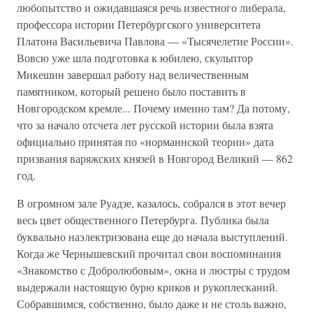
любопытство и ожидавшаяся речь известного либерала,
профессора истории Петербургского университета
Платона Васильевича Павлова — «Тысячелетие России».
Вовсю уже шла подготовка к юбилею, скульптор
Микешин завершал работу над величественным
памятником, который решено было поставить в
Новгородском кремле... Почему именно там? Да потому,
что за начало отсчета лет русской истории была взята
официально принятая по «норманнской теории» дата
призвания варяжских князей в Новгород Великий — 862
год.
В огромном зале Руадзе, казалось, собрался в этот вечер
весь цвет общественного Петербурга. Публика была
буквально наэлектризована еще до начала выступлений.
Когда же Чернышевский прочитал свои воспоминания
«Знакомство с Добролюбовым», окна и люстры с трудом
выдержали настоящую бурю криков и рукоплесканий.
Собравшимся, собственно, было даже и не столь важно,