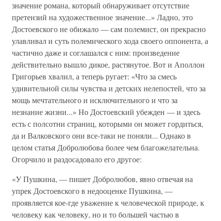
значение романа, который обнаруживает отсутствие
претензий на художественное значение...» Ладно, это
Достоевского не обижало — сам полемист, он прекрасно
улавливал и суть полемического хода своего оппонента, а
частично даже и соглашался с ним: произведение
действительно вышло дикое, растянутое. Вот и Аполлон
Григорьев хвалил, а теперь ругает: «Что за смесь
удивительной силы чувства и детских нелепостей, что за
мощь мечтательного и исключительного и что за
незнание жизни...» Но Достоевский убежден — и здесь
есть с полсотни страниц, которыми он может гордиться,
да и Валковского они все-таки не поняли... Однако в
целом статья Добролюбова более чем благожелательна.
Огорчило и раздосадовало его другое:
«У Пушкина, — пишет Добролюбов, явно отвечая на
упрек Достоевского в недооценке Пушкина, —
проявляется кое-где уважение к человеческой природе, к
человеку как человеку, но и то большей частью в