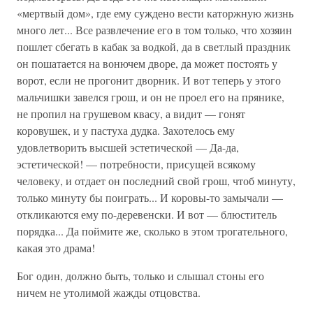
«мертвый дом», где ему суждено вести каторжную жизнь
много лет... Все развлечение его в том только, что хозяин
пошлет сбегать в кабак за водкой, да в светлый праздник
он пошатается на вонючем дворе, да может постоять у
ворот, если не прогонит дворник. И вот теперь у этого
мальчишки завелся грош, и он не проел его на прянике,
не пропил на грушевом квасу, а видит — гонят
коровушек, и у пастуха дудка. Захотелось ему
удовлетворить высшей эстетической — Да-да,
эстетической! — потребности, присущей всякому
человеку, и отдает он последний свой грош, чтоб минуту,
только минуту бы поиграть... И коровы-то замычали —
откликаются ему по-деревенски. И вот — блюститель
порядка... Да поймите же, сколько в этом трогательного,
какая это драма!
Бог один, должно быть, только и слышал стоны его
ничем не утолимой жажды отцовства.