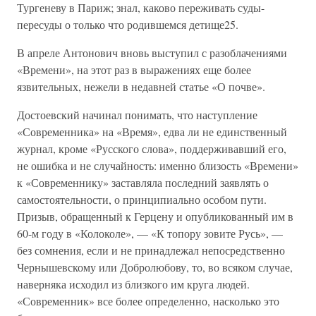
Тургеневу в Париж; знал, каково переживать суды-
пересуды о только что родившемся детище25.
В апреле Антонович вновь выступил с разоблачениями
«Времени», на этот раз в выражениях еще более
язвительных, нежели в недавней статье «О почве».
Достоевский начинал понимать, что наступление
«Современника» на «Время», едва ли не единственный
журнал, кроме «Русского слова», поддерживавший его,
не ошибка и не случайность: именно близость «Времени»
к «Современнику» заставляла последний заявлять о
самостоятельности, о принципиально особом пути.
Призыв, обращенный к Герцену и опубликованный им в
60-м году в «Колоколе», — «К топору зовите Русь», —
без сомнения, если и не принадлежал непосредственно
Чернышевскому или Добролюбову, то, во всяком случае,
наверняка исходил из близкого им круга людей.
«Современник» все более определенно, насколько это