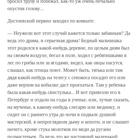
бросил трубу и побежал, как-то уж очень печально
опустив голову...
Достоевский нервно заходил по комнате:
— Неужели вот этот случай кажется только забавным? Да
ведь это драма, и серьезная драма! Бедный мальчишка
этот родился в какой-нибудь деревне, по целым дням был
на свежем воздухе, бегал в поле, ходил с ребятишками в
лес по грибы или за ягодами, видел, как овцы пасутся,
слышал, как птицы поют. Может быть, тятька или там
дядя какой-нибудь на телегу с сенокоса посадит его или
даже верхом на кобылке даст проехаться. Там у ребенка
была какая-нибудь свистулька... И вот привезли его в
Петербург и отдали на годы в ученье, или, лучше сказать,
на мученье, к какому-нибудь слесарю или меднику, и
сидит он с раннего утра до ночи в подвале душной
мастерской, в непроглядном дыму и копоти, и не слышит
ничего, кроме стука молотков по меди да ругани
подмастерьев. Да ведь это же настоящий маленький