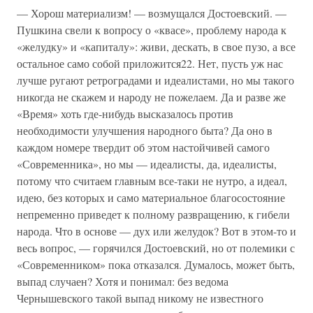
— Хорош материализм! — возмущался Достоевский. —
Пушкина свели к вопросу о «квасе», проблему народа к
«желудку» и «капиталу»: живи, дескать, в свое пузо, а все
остальное само собой приложится22. Нет, пусть уж нас
лучше ругают ретроградами и идеалистами, но мы такого
никогда не скажем и народу не пожелаем. Да и разве же
«Время» хоть где-нибудь высказалось против
необходимости улучшения народного быта? Да оно в
каждом номере твердит об этом настойчивей самого
«Современника», но мы — идеалисты, да, идеалисты,
потому что считаем главным все-таки не нутро, а идеал,
идею, без которых и само материальное благосостояние
непременно приведет к полному развращению, к гибели
народа. Что в основе — дух или желудок? Вот в этом-то и
весь вопрос, — горячился Достоевский, но от полемики с
«Современником» пока отказался. Думалось, может быть,
выпад случаен? Хотя и понимал: без ведома
Чернышевского такой выпад никому не известного