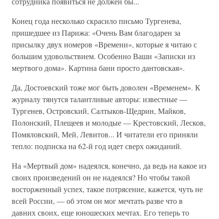
сотрудника появиться не должен бы...
Конец года несколько скрасило письмо Тургенева,
пришедшее из Парижа: «Очень Вам благодарен за
присылку двух номеров «Времени», которые я читаю с
большим удовольствием. Особенно Ваши «Записки из
мертвого дома». Картина бани просто дантовская».
Да, Достоевский тоже мог быть доволен «Временем». К
журналу тянутся талантливые авторы: известные —
Тургенев, Островский, Салтыков-Щедрин, Майков,
Полонский, Плещеев и молодые — Крестовский, Лесков,
Помяловский, Мей, Левитов... И читатели его приняли
тепло: подписка на 62-й год идет сверх ожиданий.
На «Мертвый дом» надеялся, конечно, да ведь на какое из
своих произведений он не надеялся? Но чтобы такой
восторженный успех, такое потрясение, кажется, чуть не
всей России, — об этом он мог мечтать разве что в
давних своих, еще юношеских мечтах. Его теперь то