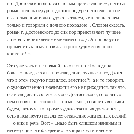
вот Достоевский явился с новым произведением, и что ж,
роман «очень недурен, до того недурен, что едва ли не
его только и читали с удовольствием, чуть ли не о нем
только и говорили с полною похвалою... Словом сказать,
роман г. Достоевского до сих пор представляет лучшее
литературное явление нынешнего года. А попробуйте
применить к нему правила строго художественной
критики!..»
Это уже хоть и не прямой, но ответ на «Господина —
бова...»: вот, дескать, произведение, лучшее за год (хотя
что в этом году-то появилось заметное?), а и то говорить
о художественной значимости его не приходится, так что,
если следовать совету самого Достоевского, говорить о
нем и вовсе не стоило бы, но мы, мол, говорить все-таки
будем, потому что, кроме художественных достоинств,
есть в нем нечто поважнее: отражение жизненных реалий
— о них и речь. Вот: «...надо быть слишком наивным и
несведущим, чтоб серьезно разбирать эстетическое