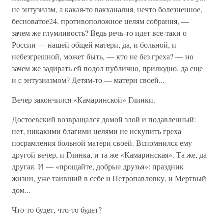
не энтузиазм, а какая-то вакханалия, нечто болезненное,
бесноватое24, противоположное целям собрания, —
зачем же глумливость? Ведь речь-то идет все-таки о
России — нашей общей матери, да, и больной, и
небезгрешной, может быть, — кто не без греха? — но
зачем же задирать ей подол публично, прилюдно, да еще
и с энтузиазмом? Детям-то — матери своей...
Вечер закончился «Камаринской» Глинки.
Достоевский возвращался домой злой и подавленный:
нет, никакими благими целями не искупить греха
посрамления больной матери своей. Вспомнился ему
другой вечер, и Глинка, и та же «Камаринская». Та же, да
другая. И — «прощайте, добрые друзья»: праздник
жизни, уже таивший в себе и Петропавловку, и Мертвый
дом...
Что-то будет, что-то будет?