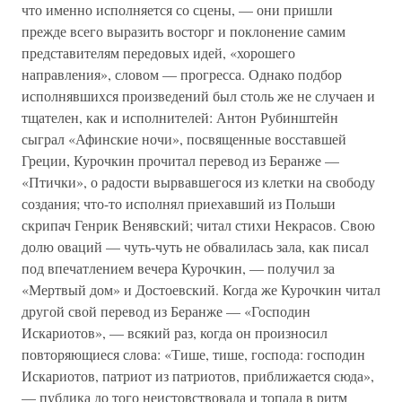
что именно исполняется со сцены, — они пришли
прежде всего выразить восторг и поклонение самим
представителям передовых идей, «хорошего
направления», словом — прогресса. Однако подбор
исполнявшихся произведений был столь же не случаен и
тщателен, как и исполнителей: Антон Рубинштейн
сыграл «Афинские ночи», посвященные восставшей
Греции, Курочкин прочитал перевод из Беранже —
«Птички», о радости вырвавшегося из клетки на свободу
создания; что-то исполнял приехавший из Польши
скрипач Генрик Венявский; читал стихи Некрасов. Свою
долю оваций — чуть-чуть не обвалилась зала, как писал
под впечатлением вечера Курочкин, — получил за
«Мертвый дом» и Достоевский. Когда же Курочкин читал
другой свой перевод из Беранже — «Господин
Искариотов», — всякий раз, когда он произносил
повторяющиеся слова: «Тише, тише, господа: господин
Искариотов, патриот из патриотов, приближается сюда»,
— публика до того неистовствовала и топала в ритм