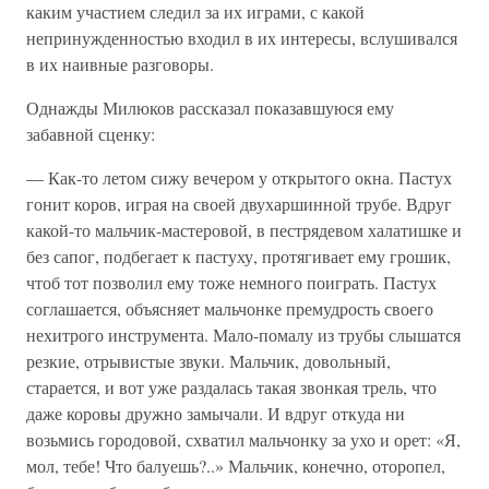
каким участием следил за их играми, с какой
непринужденностью входил в их интересы, вслушивался
в их наивные разговоры.
Однажды Милюков рассказал показавшуюся ему
забавной сценку:
— Как-то летом сижу вечером у открытого окна. Пастух
гонит коров, играя на своей двухаршинной трубе. Вдруг
какой-то мальчик-мастеровой, в пестрядевом халатишке и
без сапог, подбегает к пастуху, протягивает ему грошик,
чтоб тот позволил ему тоже немного поиграть. Пастух
соглашается, объясняет мальчонке премудрость своего
нехитрого инструмента. Мало-помалу из трубы слышатся
резкие, отрывистые звуки. Мальчик, довольный,
старается, и вот уже раздалась такая звонкая трель, что
даже коровы дружно замычали. И вдруг откуда ни
возьмись городовой, схватил мальчонку за ухо и орет: «Я,
мол, тебе! Что балуешь?..» Мальчик, конечно, оторопел,