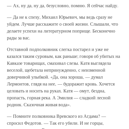
— Ах, ну да, ну да, безусловно, помню. Я сейчас найду.
— Да не к спеху, Михаил Юрьевич, мы ведь сразу не
уйдем. Лучше расскажите о своей жизни. Слышали, что
делаете успехи на литературном поприще. Бесконечно
рады за вас.
Отставной подполковник слегка постарел и уже не
казался таким суровым, как раньше; говоря об убитых на
Кавказе товарищах, смахивал слезы. Катя выглядела
веселой, щебетала непринужденно, с неизменной
доверчивой улыбкой. «Да, она хороша, — думал
Лермонтов, глядя на нее, — будоражит кровь. Хочется
целовать и носить на руках. Катя — омут, бездна,
пропасть, горная река. А Эмилия — сладкий лесной
родник. Сказочная живая вода».
— Помните полковника Вревского из Агдама? —
спросил Федотов. — Так его убили. И не горцы,