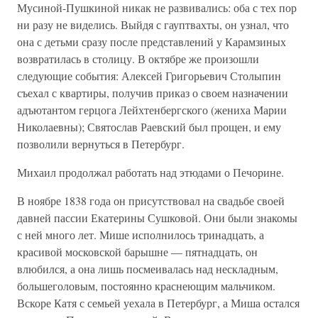
Мусиной-Пушкиной никак не развивались: оба с тех пор
ни разу не виделись. Выйдя с гауптвахты, он узнал, что
она с детьми сразу после представлений у Карамзиных
возвратилась в столицу. В октябре же произошли
следующие события: Алексей Григорьевич Столыпин
съехал с квартиры, получив приказ о своем назначении
адъютантом герцога Лейхтенбергского (жениха Марии
Николаевны); Святослав Раевский был прощен, и ему
позволили вернуться в Петербург.
Михаил продолжал работать над этюдами о Печорине.
В ноябре 1838 года он присутствовал на свадьбе своей
давней пассии Екатерины Сушковой. Они были знакомы
с ней много лет. Мише исполнилось тринадцать, а
красивой московской барышне — пятнадцать, он
влюбился, а она лишь посмеивалась над нескладным,
большеголовым, постоянно краснеющим мальчиком.
Вскоре Катя с семьей уехала в Петербург, а Миша остался