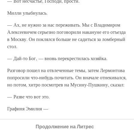
— Вот несчастье, Господи, прости.
Милли улыбнулась.
— Ах, не нужно за нас переживать. Мы с Владимиром
Алексеевичем серьезно поговорили накануне его отъезда
в Москву. Он поклялся больше не садиться за ломберный
стол.
— Дай-то Бог, — вновь перекрестилась хозяйка.
Разговор пошел на отвлеченные темы, затем Лермонтова
попросили что-нибудь почитать. Он вначале отнекивался,
но потом, хитро посмотрев на Мусину-Пушкину, сказал:
— Разве что вот это.
Графиня Эмилия —
Белее, чем лилия,
Продолжение на Литрес
Стройней ее талии