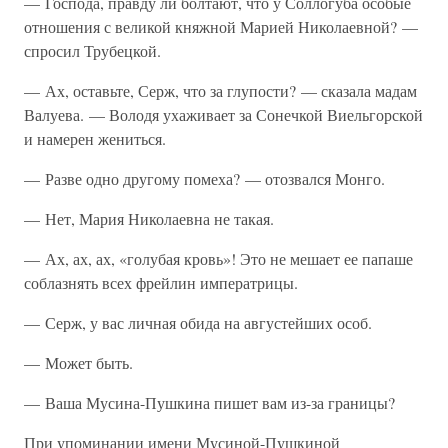
— Господа, правду ли болтают, что у Соллогуба особые
отношения с великой княжной Марией Николаевной? —
спросил Трубецкой.
— Ах, оставьте, Серж, что за глупости? — сказала мадам
Валуева. — Володя ухаживает за Сонечкой Виельгорской
и намерен жениться.
— Разве одно другому помеха? — отозвался Монго.
— Нет, Мария Николаевна не такая.
— Ах, ах, ах, «голубая кровь»! Это не мешает ее папаше
соблазнять всех фрейлин императрицы.
— Серж, у вас личная обида на августейших особ.
— Может быть.
— Ваша Мусина-Пушкина пишет вам из-за границы?
При упоминании имени Мусиной-Пушкиной