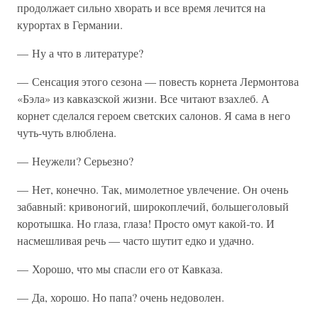
продолжает сильно хворать и все время лечится на
курортах в Германии.
— Ну а что в литературе?
— Сенсация этого сезона — повесть корнета Лермонтова
«Бэла» из кавказской жизни. Все читают взахлеб. А
корнет сделался героем светских салонов. Я сама в него
чуть-чуть влюблена.
— Неужели? Серьезно?
— Нет, конечно. Так, мимолетное увлечение. Он очень
забавный: кривоногий, широкоплечий, большеголовый
коротышка. Но глаза, глаза! Просто омут какой-то. И
насмешливая речь — часто шутит едко и удачно.
— Хорошо, что мы спасли его от Кавказа.
— Да, хорошо. Но папа? очень недоволен.