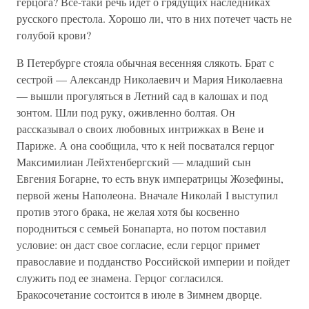
герцога? Все-таки речь идет о грядущих наследниках
русского престола. Хорошо ли, что в них потечет часть не
голубой крови?
В Петербурге стояла обычная весенняя слякоть. Брат с
сестрой — Александр Николаевич и Мария Николаевна
— вышли прогуляться в Летний сад в калошах и под
зонтом. Шли под руку, оживленно болтая. Он
рассказывал о своих любовных интрижках в Вене и
Париже. А она сообщила, что к ней посватался герцог
Максимилиан Лейхтенбергский — младший сын
Евгения Богарне, то есть внук императрицы Жозефины,
первой жены Наполеона. Вначале Николай I выступил
против этого брака, не желая хотя бы косвенно
породниться с семьей Бонапарта, но потом поставил
условие: он даст свое согласие, если герцог примет
православие и подданство Российской империи и пойдет
служить под ее знамена. Герцог согласился.
Бракосочетание состоится в июле в Зимнем дворце.