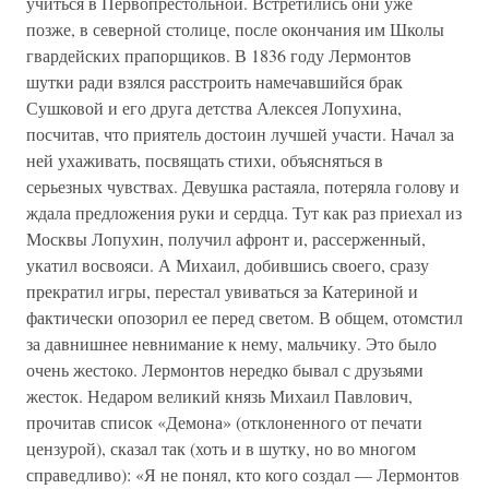
учиться в Первопрестольной. Встретились они уже
позже, в северной столице, после окончания им Школы
гвардейских прапорщиков. В 1836 году Лермонтов
шутки ради взялся расстроить намечавшийся брак
Сушковой и его друга детства Алексея Лопухина,
посчитав, что приятель достоин лучшей участи. Начал за
ней ухаживать, посвящать стихи, объясняться в
серьезных чувствах. Девушка растаяла, потеряла голову и
ждала предложения руки и сердца. Тут как раз приехал из
Москвы Лопухин, получил афронт и, рассерженный,
укатил восвояси. А Михаил, добившись своего, сразу
прекратил игры, перестал увиваться за Катериной и
фактически опозорил ее перед светом. В общем, отомстил
за давнишнее невнимание к нему, мальчику. Это было
очень жестоко. Лермонтов нередко бывал с друзьями
жесток. Недаром великий князь Михаил Павлович,
прочитав список «Демона» (отклоненного от печати
цензурой), сказал так (хоть и в шутку, но во многом
справедливо): «Я не понял, кто кого создал — Лермонтов