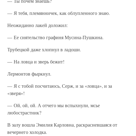
— Ты почем знаешь?
— Я тебя, племянничек, как облупленного знаю.
Неожиданно лакей доложил:
— Ее сиятельство графиня Мусина-Пушкина.
Трубецкой даже хлопнул в ладоши.
— На ловца и зверь бежит!
Лермонтов фыркнул.
— Я с тобой посчитаюсь, Серж, и за «ловца», и за
«зверя»!
— Ой, ой, ой. А отчего мы вспыхнули, мсье
любострастник?
В залу вошла Эмилия Карловна, раскрасневшаяся от
вечернего холодка.