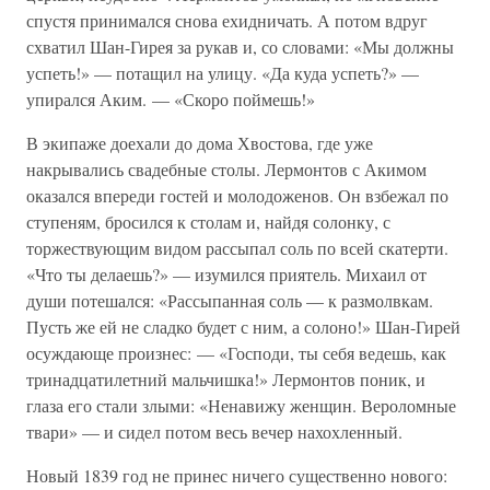
спустя принимался снова ехидничать. А потом вдруг
схватил Шан-Гирея за рукав и, со словами: «Мы должны
успеть!» — потащил на улицу. «Да куда успеть?» —
упирался Аким. — «Скоро поймешь!»
В экипаже доехали до дома Хвостова, где уже
накрывались свадебные столы. Лермонтов с Акимом
оказался впереди гостей и молодоженов. Он взбежал по
ступеням, бросился к столам и, найдя солонку, с
торжествующим видом рассыпал соль по всей скатерти.
«Что ты делаешь?» — изумился приятель. Михаил от
души потешался: «Рассыпанная соль — к размолвкам.
Пусть же ей не сладко будет с ним, а солоно!» Шан-Гирей
осуждающе произнес: — «Господи, ты себя ведешь, как
тринадцатилетний мальчишка!» Лермонтов поник, и
глаза его стали злыми: «Ненавижу женщин. Вероломные
твари» — и сидел потом весь вечер нахохленный.
Новый 1839 год не принес ничего существенно нового: