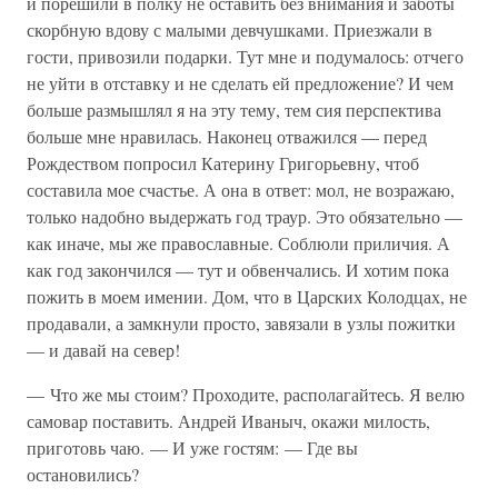
и порешили в полку не оставить без внимания и заботы
скорбную вдову с малыми девчушками. Приезжали в
гости, привозили подарки. Тут мне и подумалось: отчего
не уйти в отставку и не сделать ей предложение? И чем
больше размышлял я на эту тему, тем сия перспектива
больше мне нравилась. Наконец отважился — перед
Рождеством попросил Катерину Григорьевну, чтоб
составила мое счастье. А она в ответ: мол, не возражаю,
только надобно выдержать год траур. Это обязательно —
как иначе, мы же православные. Соблюли приличия. А
как год закончился — тут и обвенчались. И хотим пока
пожить в моем имении. Дом, что в Царских Колодцах, не
продавали, а замкнули просто, завязали в узлы пожитки
— и давай на север!
— Что же мы стоим? Проходите, располагайтесь. Я велю
самовар поставить. Андрей Иваныч, окажи милость,
приготовь чаю. — И уже гостям: — Где вы
остановились?