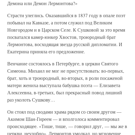
Демона или Демон Лермонтова?»
Страсти улеглись. Оказавшийся в 1837 году в опале поэт
побывал на Кавказе, а потом служил под Великим
Новгородом и в Царском Селе. К Сушковой за это время
посватался камер-юнкер Хвостов, троюродный брат
Лермонтова, восходящая звезда русской дипломатии. И
Екатерина приняла его предложение.
Венчание состоялось в Петербурге, в церкви Святого
Симеона. Михаил не мог не присутствовать: во-первых,
брат, хоть и троюродный, во-вторых, в роли посаженой
матери жениха выступала бабушка поэта — Елизавета
Алексеевна, в-третьих, был прекрасный повод лишний
раз уколоть Сушкову…
Он стоял под сводами храма рядом со своим другом —
Акимом Шан-Гиреем — и вполголоса комментировал
происходящее. «Тише, тише, — говорил друг, — мы же в
церкви, неудобно». Лермонтов умолкал, но мгновение