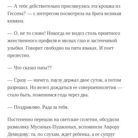
— А тебе действительно приглянулась эта крошка из
Гессена? — с интересом посмотрела на брата великая
княжна.
— О, не то слово! Никогда не видел столь приятного
женственного профиля и милых глаз и застенчивой
улыбки. Говорит свободно на пяти языках. И поет
прелестно.
— Что сказал папа??
— Сразу — ничего, паузу держал двое суток, а потом
разрешил. Но велел дождаться ее совершеннолетия —
стало быть, поженимся года через два.
— Поздравляю. Рада за тебя.
Постепенно перешли на светские сплетни, обсудили
размолвку Мусиных-Пушкиных, вспомнили Аврору
Демидову: та, по слухам, ждет ребенка, а ее супруг