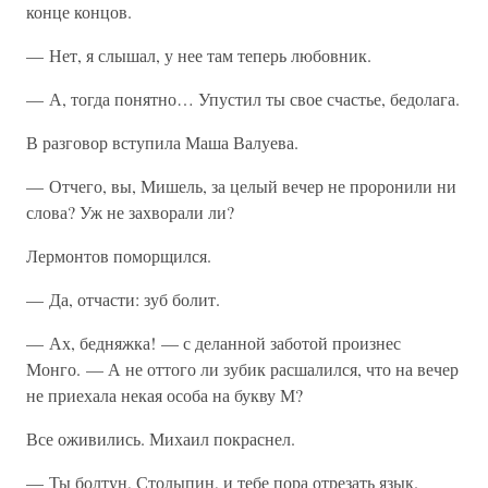
конце концов.
— Нет, я слышал, у нее там теперь любовник.
— А, тогда понятно… Упустил ты свое счастье, бедолага.
В разговор вступила Маша Валуева.
— Отчего, вы, Мишель, за целый вечер не проронили ни
слова? Уж не захворали ли?
Лермонтов поморщился.
— Да, отчасти: зуб болит.
— Ах, бедняжка! — с деланной заботой произнес
Монго. — А не оттого ли зубик расшалился, что на вечер
не приехала некая особа на букву М?
Все оживились. Михаил покраснел.
— Ты болтун, Столыпин, и тебе пора отрезать язык.