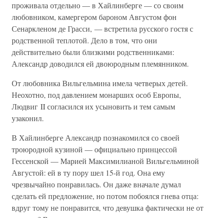
проживала отдельно — в Хайлинберге — со своим
любовником, камергером бароном Августом фон
Сенаркленом де Грасси, — встретила русского гостя с
родственной теплотой. Дело в том, что они
действительно были близкими родственниками:
Александр доводился ей двоюродным племянником.
От любовника Вильгельмина имела четверых детей.
Неохотно, под давлением монарших особ Европы,
Людвиг II согласился их усыновить и тем самым
узаконил.
В Хайлинберге Александр познакомился со своей
троюродной кузиной — официально принцессой
Гессенской — Марией Максимилианой Вильгельминой
Августой: ей в ту пору шел 15-й год. Она ему
чрезвычайно понравилась. Он даже вначале думал
сделать ей предложение, но потом побоялся гнева отца:
вдруг тому не понравится, что девушка фактически не от