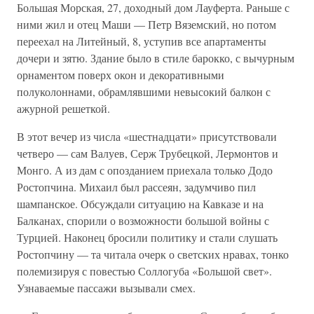
Большая Морская, 27, доходный дом Лауферта. Раньше с
ними жил и отец Маши — Петр Вяземский, но потом
переехал на Литейный, 8, уступив все апартаменты
дочери и зятю. Здание было в стиле барокко, с вычурным
орнаментом поверх окон и декоративными
полуколоннами, обрамлявшими невысокий балкон с
ажурной решеткой.
В этот вечер из числа «шестнадцати» присутствовали
четверо — сам Валуев, Серж Трубецкой, Лермонтов и
Монго. А из дам с опозданием приехала только Додо
Ростопчина. Михаил был рассеян, задумчиво пил
шампанское. Обсуждали ситуацию на Кавказе и на
Балканах, спорили о возможности большой войны с
Турцией. Наконец бросили политику и стали слушать
Ростопчину — та читала очерк о светских нравах, тонко
полемизируя с повестью Соллогуба «Большой свет».
Узнаваемые пассажи вызывали смех.