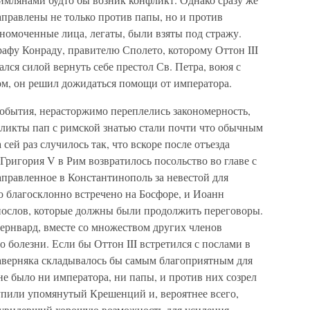
аправлены не только против папы, но и против
лномоченные лица, легаты, были взяты под стражу.
афу Конраду, правителю Сполето, которому Оттон III
лся силой вернуть себе престол Св. Петра, воюя с
ом, он решил дожидаться помощи от императора.
события, нерасторжимо переплелись закономерность,
ликты пап с римской знатью стали почти что обычным
сей раз случилось так, что вскоре после отъезда
Григория V в Рим возвратилось посольство во главе с
правленное в Константинополь за невестой для
ло благосклонно встречено на Босфоре, и Иоанн
послов, которые должны были продолжить переговоры.
ернвард, вместе со множеством других членов
о болезни. Если бы Оттон III встретился с послами в
аверняка складывалось бы самым благоприятным для
не было ни императора, ни папы, и против них созрел
упили упомянутый Крешенций и, вероятнее всего,
, увидевший хорошую возможность для усиления