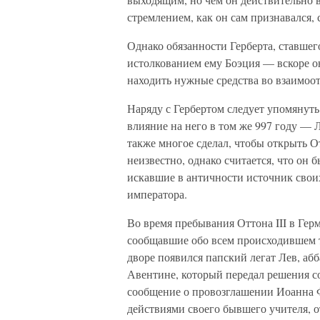
стремлением, как он сам признавался,
Однако обязанности Герберта, ставшег
истолкованием ему Боэция — вскоре он
находить нужные средства во взаимоо
Наряду с Гербертом следует упомянуть
влияние на него в том же 997 году — 
также многое сделал, чтобы открыть О
неизвестно, однако считается, что он 
искавшие в античности источник своих
императора.
Во время пребывания Оттона III в Ге
сообщавшие обо всем происходившем т
дворе появился папский легат Лев, аб
Авентине, который передал решения со
сообщение о провозглашении Иоанна 
действиями своего бывшего учителя, о