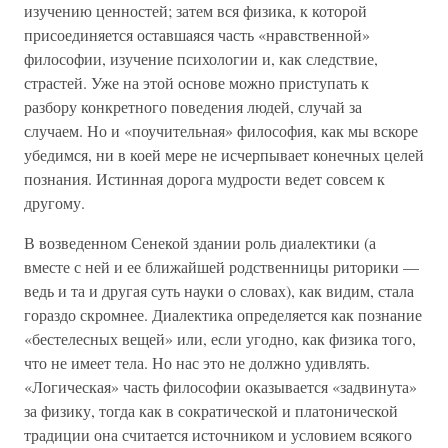
изучению ценностей; затем вся физика, к которой
присоединяется оставшаяся часть «нравственной»
философии, изучение психологии и, как следствие,
страстей. Уже на этой основе можно приступать к
разбору конкретного поведения людей, случай за
случаем. Но и «поучительная» философия, как мы вскоре
убедимся, ни в коей мере не исчерпывает конечных целей
познания. Истинная дорога мудрости ведет совсем к
другому.
В возведенном Сенекой здании роль диалектики (а
вместе с ней и ее ближайшей родственницы риторики —
ведь и та и другая суть науки о словах), как видим, стала
гораздо скромнее. Диалектика определяется как познание
«бестелесных вещей» или, если угодно, как физика того,
что не имеет тела. Но нас это не должно удивлять.
«Логическая» часть философии оказывается «задвинута»
за физику, тогда как в сократической и платонической
традиции она считается источником и условием всякого