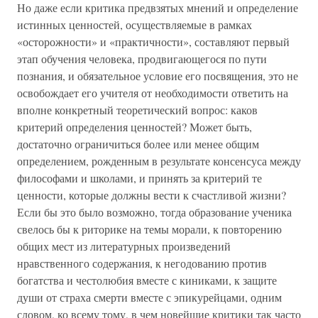
Но даже если критика предвзятых мнений и определение
истинных ценностей, осуществляемые в рамках
«осторожности» и «практичности», составляют первый
этап обучения человека, продвигающегося по пути
познания, и обязательное условие его посвящения, это не
освобождает его учителя от необходимости ответить на
вполне конкретный теоретический вопрос: каков
критерий определения ценностей? Может быть,
достаточно ограничиться более или менее общим
определением, рожденным в результате консенсуса между
философами и школами, и принять за критерий те
ценности, которые должны вести к счастливой жизни?
Если бы это было возможно, тогда образование ученика
свелось бы к риторике на темы морали, к повторению
общих мест из литературных произведений
нравственного содержания, к негодованию против
богатства и честолюбия вместе с киниками, к защите
души от страха смерти вместе с эпикурейцами, одним
словом, ко всему тому, в чем новейшие критики так часто