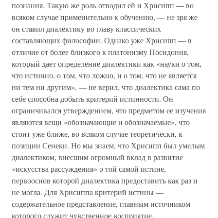
познания. Такую же роль отводил ей и Хрисипп — во
всяком случае применительно к обучению, — не зря же
он ставил диалектику во главу классических
составляющих философии. Однако уже Хрисипп — в
отличие от более близкого к платонизму Посидония,
который дает определение диалектики как «науки о том,
что истинно, о том, что ложно, и о том, что не является
ни тем ни другим», — не верил, что диалектика сама по
себе способна добыть критерий истинности. Он
ограничивался утверждением, что предметом ее изучения
являются вещи «обозначающие и обозначаемые», что
стоит уже ближе, во всяком случае теоретически, к
позиции Сенеки. Но мы знаем, что Хрисипп был умелым
диалектиком, внесшим огромный вклад в развитие
«искусства рассуждения» о той самой истине,
первооснов которой диалектика предоставить как раз и
не могла. Для Хрисиппа критерий истины —
содержательное представление, главным источником
которого служит чувственное восприятие.