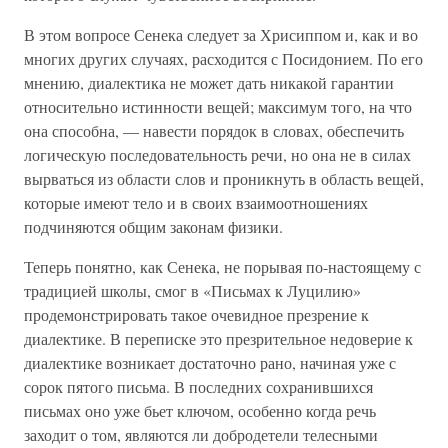
В этом вопросе Сенека следует за Хрисиппом и, как и во
многих других случаях, расходится с Посидонием. По его
мнению, диалектика не может дать никакой гарантии
относительно истинности вещей; максимум того, на что
она способна, — навести порядок в словах, обеспечить
логическую последовательность речи, но она не в силах
вырваться из области слов и проникнуть в область вещей,
которые имеют тело и в своих взаимоотношениях
подчиняются общим законам физики.
Теперь понятно, как Сенека, не порывая по-настоящему с
традицией школы, смог в «Письмах к Луцилию»
продемонстрировать такое очевидное презрение к
диалектике. В переписке это презрительное недоверие к
диалектике возникает достаточно рано, начиная уже с
сорок пятого письма. В последних сохранившихся
письмах оно уже бьет ключом, особенно когда речь
заходит о том, являются ли добродетели телесными