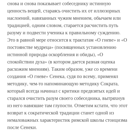
снова и снова показывает собеседнику истинную
ценность вещей, стараясь очистить их от иллюзорных
наслоений, навязанных чужим мнением, обычаем или
традицией, одним словом, старается расчистить путь
разуму и подвести ученика к правильному суждению.
Это в равной мере относится к трактатам «О гневе» и «О
постоянстве мудреца» (посвященных установлению
истинной природы оскорбления и обиды), «О
спокойствии духа» (в котором дается разная оценка
расхожим мнениям). Таким образом, уже со времени
создания «О гневе» Сенека, судя по всему, применял
методику, чем-то напоминающую методику Сократа,
который всегда начинал с критики предвзятых идей и
старался очистить разум своего собеседника, вытряхнув
из него навязшие там глупости. Отметим кстати, что этот
возврат к сократической традиции станет одной из
немаловажных характеристик римской школы стоицизма
после Сенеки.