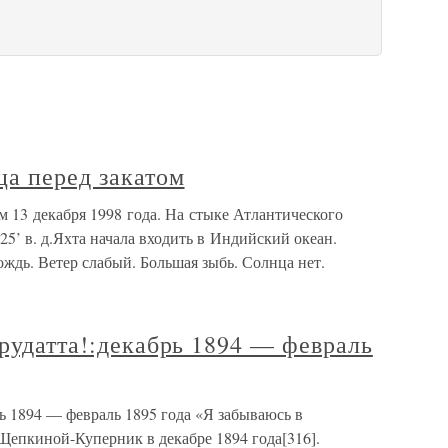
ца перед закатом
м 13 декабря 1998 года. На стыке Атлантического
25’ в. д.Яхта начала входить в Индийский океан.
ождь. Ветер слабый. Большая зыбь. Солнца нет.
арудатта!:декабрь 1894 — февраль
рь 1894 — февраль 1895 года «Я забываюсь в
Щепкиной-Куперник в декабре 1894 года[316].