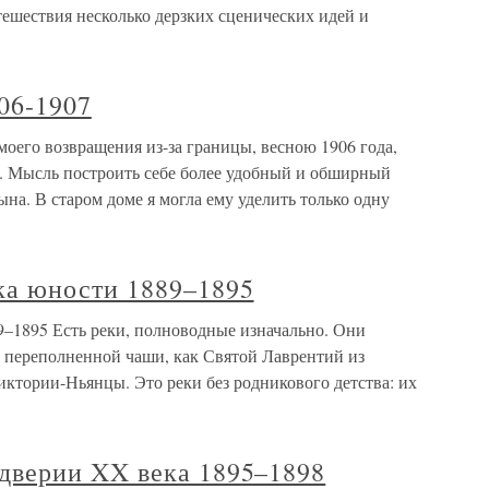
тешествия несколько дерзких сценических идей и
906-1907
моего возвращения из-за границы, весною 1906 года,
а. Мысль построить себе более удобный и обширный
на. В старом доме я могла ему уделить только одну
а юности 1889–1895
1895 Есть реки, полноводные изначально. Они
з переполненной чаши, как Святой Лаврентий из
иктории-Ньянцы. Это реки без родникового детства: их
верии XX века 1895–1898