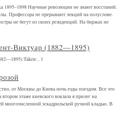
 1895–1898 Научные революции не знают восстаний.
лы. Профессора не прерывают лекций на полуслове.
стры не бегут из своих резиденций. На биржах не
Сент-Виктуар (1882—1895)
882—1895) Taken: , 1
розой
стно, от Москвы до Киева ночь езды поездом. Все это
 втором этаже киевского вокзала я прилег на
ей многочисленной эскадрильской ручной кладью. В