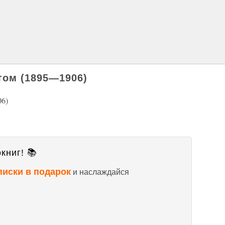
том (1895—1906)
6)
книг! 📚
писки в подарок
и наслаждайся