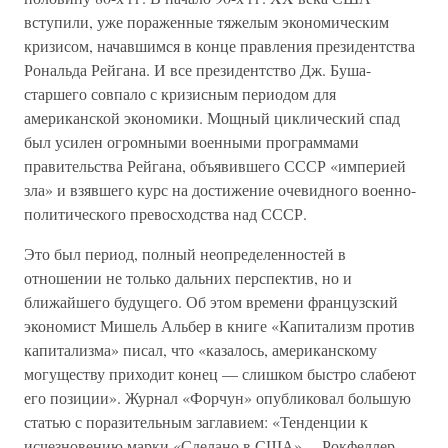
вступили, уже пораженные тяжелым экономическим
кризисом, начавшимся в конце правления президентства
Рональда Рейгана. И все президентство Дж. Буша-
старшего совпало с кризисным периодом для
американской экономики. Мощный циклический спад
был усилен огромными военными программами
правительства Рейгана, объявившего СССР «империей
зла» и взявшего курс на достижение очевидного военно-
политического превосходства над СССР.
Это был период, полный неопределенностей в
отношении не только дальних перспектив, но и
ближайшего будущего. Об этом времени французский
экономист Мишель Альбер в книге «Капитализм против
капитализма» писал, что «казалось, американскому
могуществу приходит конец — слишком быстро слабеют
его позиции». Журнал «Форчун» опубликовал большую
статью с поразительным заглавием: «Тенденции к
исчезновению марки «Сделано в США»… Рокфеллер-