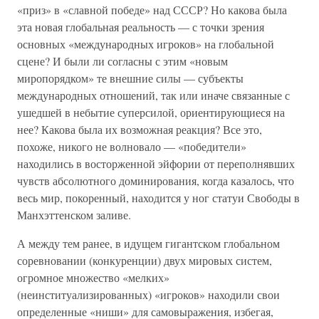
«приз» в «славной победе» над СССР? Но какова была
эта новая глобальная реальность — с точки зрения
основных «международных игроков» на глобальной
сцене? И были ли согласны с этим «новым
миропорядком» те внешние силы — субъекты
международных отношений, так или иначе связанные с
ушедшей в небытие суперсилой, ориентирующиеся на
нее? Какова была их возможная реакция? Все это,
похоже, никого не волновало — «победители»
находились в восторженной эйфории от переполнявших
чувств абсолютного доминирования, когда казалось, что
весь мир, покоренный, находится у ног статуи Свободы в
Манхэттенском заливе.
А между тем ранее, в идущем гигантском глобальном
соревновании (конкуренции) двух мировых систем,
огромное множество «мелких»
(неинституализированных) «игроков» находили свои
определенные «ниши» для самовыражения, избегая,