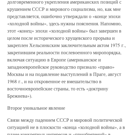
долговременного укрепления американских позиций с
крушением СССР и мирового социализма, но, как мне
представляется, ошибочно утверждали о «конце эпохи
«холодной войны», здесь нужны пояснения. Напомню,
этот «конец» эпохи «холодной войны» был завершен в
целом после исторического хрущевского прорыва и
закреплен Хельсинкским заключительным актом 1975 г.,
закрепившим реальности послевоенного миропорядка,
включая ситуацию в Европе (американское и
западноевропейское руководство признало «право»
Москвы и на подавление выступлений в Праге, август
1968 г., и на откровенное ее вмешательство в
восточноевропейские страны, то есть «доктрину
Брежнева»).
Второе уникальное явление
Связи между падением СССР и мировой политической
ситуацией не в плоскости «конца «холодной войны», а в
плане конкретных интересов и «приобретений» в