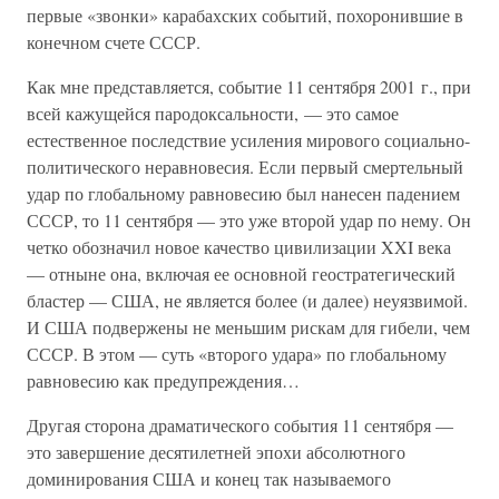
первые «звонки» карабахских событий, похоронившие в
конечном счете СССР.
Как мне представляется, событие 11 сентября 2001 г., при
всей кажущейся пародоксальности, — это самое
естественное последствие усиления мирового социально-
политического неравновесия. Если первый смертельный
удар по глобальному равновесию был нанесен падением
СССР, то 11 сентября — это уже второй удар по нему. Он
четко обозначил новое качество цивилизации XXI века
— отныне она, включая ее основной геостратегический
бластер — США, не является более (и далее) неуязвимой.
И США подвержены не меньшим рискам для гибели, чем
СССР. В этом — суть «второго удара» по глобальному
равновесию как предупреждения…
Другая сторона драматического события 11 сентября —
это завершение десятилетней эпохи абсолютного
доминирования США и конец так называемого