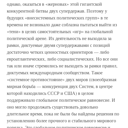
однако, оказаться в «жерновах» этой гигантской
конкурентной битвы двух супердержав. Поэтому у
будущих «внесистемных политических групп» в те
времена не возникало даже соблазна пытаться выйти из
«тени» в целях самостоятельных «игр» на глобальной
политической арене. Их деятельность не выходила за
рамки, диктуемые двумя супердержавами с позиций
достаточно четких ценностных ориентиров — либо
евроатлантических, либо социалистических. Но все они
так или иначе стремились не выходить за рамки правил,
диктуемых международным сообществом. Такое
«системное противостояние» двух миров (своеобразная
мирная борьба — конкуренция двух Систем, в центре
которой находились СССР и США) в целом
поддерживало глобальное политическое равновесие. И
оно могло продолжать существовать довольно
длительное время, пока не были бы найдены решения по
установлению более прочного и стабильного мирового
порядка. Это глобальное политическое равновесие и