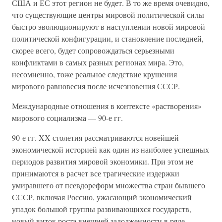
США и ЕС этот регион не будет. В то же время очевидно,
что существующие центры мировой политической силы
быстро эволюционируют в наступлении новой мировой
политической конфигурации, и становление последней,
скорее всего, будет сопровождаться серьезными
конфликтами в самых разных регионах мира. Это,
несомненно, тоже реальное следствие крушения
мирового равновесия после исчезновения СССР.
Международные отношения в контексте «растворения»
мирового социализма — 90-е гг.
90-е гг. XX столетия рассматриваются новейшей
экономической историей как один из наиболее успешных
периодов развития мировой экономики. При этом не
принимаются в расчет все трагические издержки
умиравшего от псевдореформ множества стран бывшего
СССР, включая Россию, ужасающий экономический
упадок большой группы развивающихся государств,
новый виток роста внешней задолженности в ряде