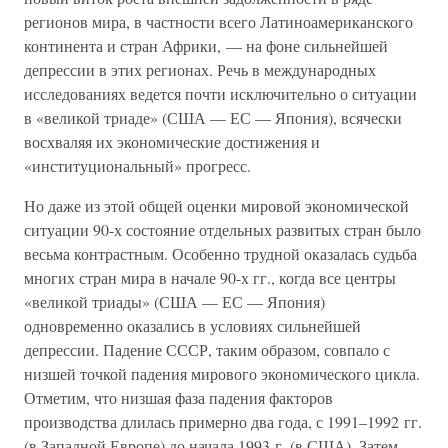
регионов мира, в частности всего Латиноамериканского
континента и стран Африки, — на фоне сильнейшей
депрессии в этих регионах. Речь в международных
исследованиях ведется почти исключительно о ситуации
в «великой триаде» (США — ЕС — Япония), всячески
восхваляя их экономические достижения и
«институциональный» прогресс.
Но даже из этой общей оценки мировой экономической
ситуации 90-х состояние отдельных развитых стран было
весьма контрастным. Особенно трудной оказалась судьба
многих стран мира в начале 90-х гг., когда все центры
«великой триады» (США — ЕС — Япония)
одновременно оказались в условиях сильнейшей
депрессии. Падение СССР, таким образом, совпало с
низшей точкой падения мирового экономического цикла.
Отметим, что низшая фаза падения факторов
производства длилась примерно два года, с 1991–1992 гг.
(в Западной Европе) до начала 1993 г. (в США). Затем