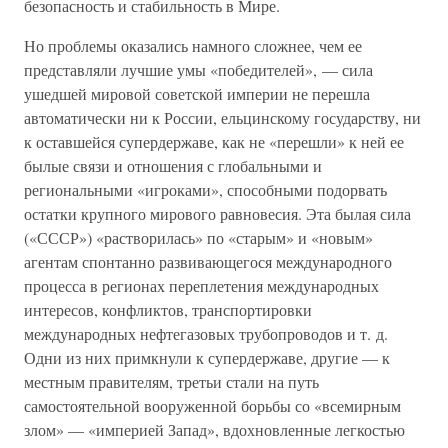
безопасность и стабильность в Мире.
Но проблемы оказались намного сложнее, чем ее
представляли лучшие умы «победителей», — сила
ушедшей мировой советской империи не перешла
автоматически ни к России, ельцинскому государству, ни
к оставшейся супердержаве, как не «перешли» к ней ее
былые связи и отношения с глобальными и
региональными «игроками», способными подорвать
остатки крупного мирового равновесия. Эта былая сила
(«СССР») «растворилась» по «старым» и «новым»
агентам спонтанно развивающегося международного
процесса в регионах переплетения международных
интересов, конфликтов, транспортировки
международных нефтегазовых трубопроводов и т. д.
Одни из них примкнули к супердержаве, другие — к
местным правителям, третьи стали на путь
самостоятельной вооруженной борьбы со «всемирным
злом» — «империей Запад», вдохновленные легкостью