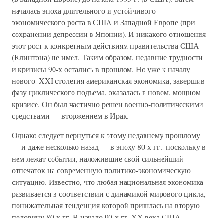
началась эпоха длительного и устойчивого
экономического роста в США и Западной Европе (при
сохранении депрессии в Японии). И никакого отношения
этот рост к конкретным действиям правительства США
(Клинтона) не имел. Таким образом, недавние трудности
и кризисы 90-х остались в прошлом. Но уже к началу
нового, XXI столетия американская экономика, завершив
фазу циклического подъема, оказалась в новом, мощном
кризисе. Он был частично решен военно-политическими
средствами — вторжением в Ирак.
Однако следует вернуться к этому недавнему прошлому
— и даже несколько назад — в эпоху 80-х гг., поскольку в
нем лежат события, наложившие свой сильнейший
отпечаток на современную политико-экономическую
ситуацию. Известно, что любая национальная экономика
развивается в соответствии с динамикой мирового цикла,
понижательная тенденция которой пришлась на вторую
половину 80-х гг. В начало 90-х гг. XX века США