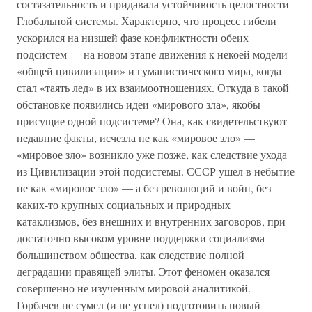
состязательность и придавала устойчивость целостности
Глобальной системы. Характерно, что процесс гибели
ускорился на низшей фазе конфликтности обеих
подсистем — на новом этапе движения к некоей модели
«общей цивилизации» и гуманистического мира, когда
стал «таять лед» в их взаимоотношениях. Откуда в такой
обстановке появились идеи «мирового зла», якобы
присущие одной подсистеме? Она, как свидетельствуют
недавние факты, исчезла не как «мировое зло» —
«мировое зло» возникло уже позже, как следствие ухода
из Цивилизации этой подсистемы. СССР ушел в небытие
не как «мировое зло» — а без революций и войн, без
каких-то крупных социальных и природных
катаклизмов, без внешних и внутренних заговоров, при
достаточно высоком уровне поддержки социализма
большинством общества, как следствие полной
деградации правящей элиты. Этот феномен оказался
совершенно не изученным мировой аналитикой.
Горбачев не сумел (и не успел) подготовить новый