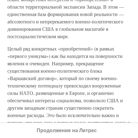
области территориальной экспансии Запада. В этом —
единственная база формирования новой реальности —
абсолютного и непререкаемого военно-политического
доминирования США в глобальном масштабе в
постсоциалистическом мире.
Целый ряд конкретных «приобретений» (в рамках
«первого уникума») как бы находится на поверхности
явления и очевиден. Например, прекращение
существования военно-политического блока
«Варшавский договор», который по своему военно-
техническому потенциалу превосходил вооруженные
силы НАТО, размещенные в Европе, и органично
обеспечивал интересы социализма, позволило США и
другим западным странам существенно сократить
военные расходы. Это было исключительно важно и
потому, что речь шла о первых годах десятилетия, когда и
США, и ведущие страны Европы — Франция,
Продолжение на Литрес
Великобритания, Германия и другие — находились в