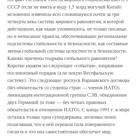
СССР (если не иметь в виду 1,5 млрд могучий Китай)
мгновенно изменила всю сложившуюся почти за три
четверти века систему мирового равновесия, в которой
действовали, как выше упоминалось, не только писаные,
но и неписаные правила, обеспечивавшие региональные
подсистемы стабильности и безопасности, как составные
звенья глобальной системы целостности и безопасности.
Каковы причины подрыва глобального равновесия?
Коротко укажем на следующие «события», взорвавшие
послевоенный порядок (а не некую Вестфальскую
систему). Это следующие: роспуск Варшавского договора
(без обязательств со стороны стран — членов НАТО),
ликвидация интеграционной группы СЭВ, объединение
двух Германий (и тоже — без четких правовых
обязательств в отношении НАТО). С конца 1991 г. в мире
осталась только одна супердержава, легкомысленно
полагавшая, что к ней перешла сила поверженного
гиганта и что она самостоятельно обеспечит мир,