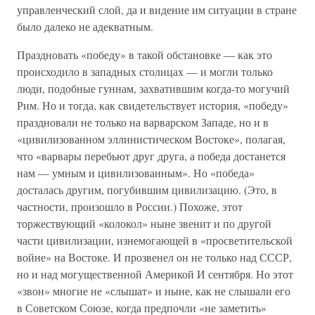
управленческий слой, да и видение им ситуации в стране
было далеко не адекватным.
Праздновать «победу» в такой обстановке — как это
происходило в западных столицах — и могли только
люди, подобные гуннам, захватившим когда-то могучий
Рим. Но и тогда, как свидетельствует история, «победу»
праздновали не только на варварском Западе, но и в
«цивилизованном эллинистическом Востоке», полагая,
что «варвары перебьют друг друга, а победа достанется
нам — умным и цивилизованным». Но «победа»
досталась другим, погубившим цивилизацию. (Это, в
частности, произошло в России.) Похоже, этот
торжествующий «колокол» ныне звенит и по другой
части цивилизации, изнемогающей в «просветительской
войне» на Востоке. И прозвенел он не только над СССР,
но и над могущественной Америкой И сентября. Но этот
«звон» многие не «слышат» и ныне, как не слышали его
в Советском Союзе, когда предпочли «не заметить»