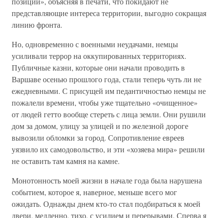
позиции», объясняя в печати, что покидают не
представляющие интереса территории, выгодно сокращая
линию фронта.
Но, одновременно с военными неудачами, немцы
усиливали террор на оккупированных территориях.
Публичные казни, которые они начали проводить в
Варшаве осенью прошлого года, стали теперь чуть ли не
ежедневными. С присущей им педантичностью немцы не
пожалели времени, чтобы уже тщательно «очищенное»
от людей гетто вообще стереть с лица земли. Они рушили
дом за домом, улицу за улицей и по железной дороге
вывозили обломки за город. Сопротивление евреев
уязвило их самодовольство, и эти «хозяева мира» решили
не оставить там камня на камне.
Монотонность моей жизни в начале года была нарушена
событием, которое я, наверное, меньше всего мог
ожидать. Однажды днем кто-то стал подбираться к моей
двери, медленно, тихо, с усилием и перерывами. Сперва я