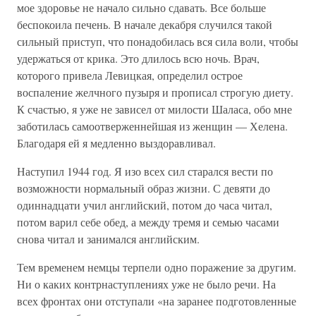
мое здоровье не начало сильно сдавать. Все больше
беспокоила печень. В начале декабря случился такой
сильный приступ, что понадобилась вся сила воли, чтобы
удержаться от крика. Это длилось всю ночь. Врач,
которого привела Левицкая, определил острое
воспаление желчного пузыря и прописал строгую диету.
К счастью, я уже не зависел от милости Шаласа, обо мне
заботилась самоотверженнейшая из женщин — Хелена.
Благодаря ей я медленно выздоравливал.
Наступил 1944 год. Я изо всех сил старался вести по
возможности нормальный образ жизни. С девяти до
одиннадцати учил английский, потом до часа читал,
потом варил себе обед, а между тремя и семью часами
снова читал и занимался английским.
Тем временем немцы терпели одно поражение за другим.
Ни о каких контрнаступлениях уже не было речи. На
всех фронтах они отступали «на заранее подготовленные