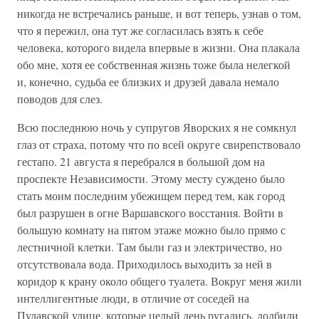
никогда не встречались раньше, и вот теперь, узнав о том,
что я пережил, она тут же согласилась взять к себе
человека, которого видела впервые в жизни. Она плакала
обо мне, хотя ее собственная жизнь тоже была нелегкой
и, конечно, судьба ее близких и друзей давала немало
поводов для слез.
Всю последнюю ночь у супругов Яворских я не сомкнул
глаз от страха, потому что по всей округе свирепствовало
гестапо. 21 августа я перебрался в большой дом на
проспекте Независимости. Этому месту суждено было
стать моим последним убежищем перед тем, как город
был разрушен в огне Варшавского восстания. Войти в
большую комнату на пятом этаже можно было прямо с
лестничной клетки. Там были газ и электричество, но
отсутствовала вода. Приходилось выходить за ней в
коридор к крану около общего туалета. Вокруг меня жили
интеллигентные люди, в отличие от соседей на
Пулавской улице, которые целый день ругались, долбили