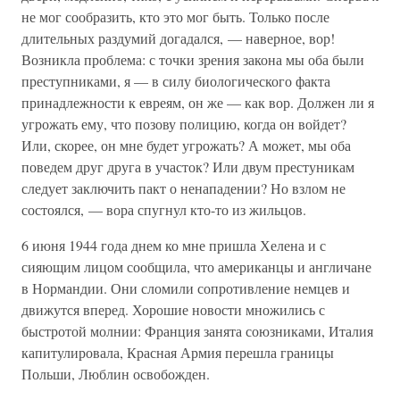
не мог сообразить, кто это мог быть. Только после
длительных раздумий догадался, — наверное, вор!
Возникла проблема: с точки зрения закона мы оба были
преступниками, я — в силу биологического факта
принадлежности к евреям, он же — как вор. Должен ли я
угрожать ему, что позову полицию, когда он войдет?
Или, скорее, он мне будет угрожать? А может, мы оба
поведем друг друга в участок? Или двум престуникам
следует заключить пакт о ненападении? Но взлом не
состоялся, — вора спугнул кто-то из жильцов.
6 июня 1944 года днем ко мне пришла Хелена и с
сияющим лицом сообщила, что американцы и англичане
в Нормандии. Они сломили сопротивление немцев и
движутся вперед. Хорошие новости множились с
быстротой молнии: Франция занята союзниками, Италия
капитулировала, Красная Армия перешла границы
Польши, Люблин освобожден.