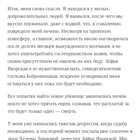
Итак, меня снова спасли. Я находился у милых,
доброжелательных людей. Я вымылся, после чего мы
вкусно поужинали, даже с водкой, что, к сожалению,
повредило моей печени. Несмотря на приятную
атмосферу, а главное, возможность вволю наговориться
после долгих месяцев вынужденного молчания, я не
хотел злоупотреблять гостеприимством хозяев, чтобы
своим присутствием не навлечь на них беду. Зофья
Яворская и ее мужественная мать, семидесятилетняя
госпожа Бобровницкая, искренне уговаривали меня
оставаться у них пока это будет необходимо.
Все попытки найти новое убежище закончались ничем,
никто не хотел прятать еврея, сознавая, что расплатой за
это будет только одно — смерть.
У меня уже начиналась тяжелая депрессия, когда судьба
неожиданно, в последний момент послала мне спасение в
лице Хелены Левицкой, невестки Зофьи Яворской. Мы