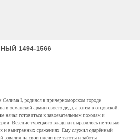
НЫЙ 1494-1566
н Селима I, родился в причерноморском городе
а в османской армии своего деда, а затем в отцовской.
же начал готовиться к завоевательным походам и
ии. Везение турецкого владыки выразилось не только
ах и выигранных сражениях. Ему служил одарённый
 взвалил на свои плечи все тяготы и заботы