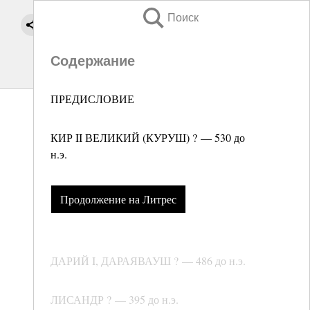
Поиск
Содержание
ПРЕДИСЛОВИЕ
КИР II ВЕЛИКИЙ (КУРУШ) ? — 530 до
н.э.
Продолжение на Литрес
ДАРИЙ I, ДАРАЯВАУШ ? — 486 до н.э.
ЛИСАНДР ? — 395 до н.э.