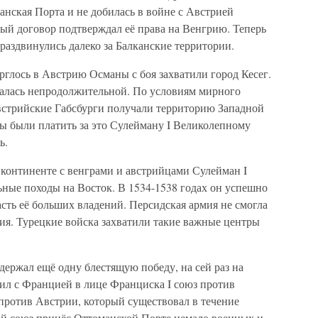
анская Порта и не добилась в войне с Австрией
й договор подтверждал её права на Венгрию. Теперь
аздвинулись далеко за Балканские территории.
орглось в Австрию Османы с боя захватили город Кесег.
азалась непродолжительной. По условиям мирного
австрийские Габсбурги получали территорию Западной
ы были платить за это Сулейману I Великолепному
ь.
континенте с венграми и австрийцами Сулейман I
ные походы на Восток. В 1534-1538 годах он успешно
асть её больших владений. Персидская армия не смогла
ия. Турецкие войска захватили такие важные центры
держал ещё одну блестящую победу, на сей раз на
л с Францией в лице Франциска I союз против
против Австрии, который существовал в течение
ий союз принёс Оттоманской Порте немало военных и