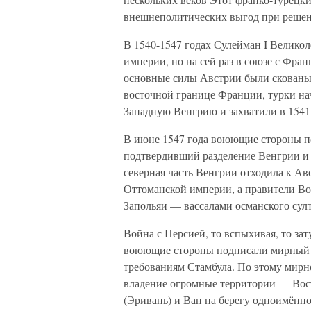
внешнеполитических выгод при решен
В 1540-1547 годах Сулейман I Велико
империи, но на сей раз в союзе с Фра
основные силы Австрии были скованы
восточной границе Франции, турки на
Западную Венгрию и захватили в 1541 
В июне 1547 года воюющие стороны п
подтвердивший разделение Венгрии и у
северная часть Венгрии отходила к Ав
Оттоманской империи, а правители В
Запольяи — вассалами османского султ
Война с Персией, то вспыхивая, то зат
воюющие стороны подписали мирный 
требованиям Стамбула. По этому мирн
владение огромные территории — Вос
(Эривань) и Ван на берегу одноимённо