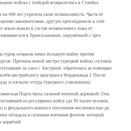
ецкие войска с победой возвратились в Стамбул.
на 400 лет утратила свою независимость. Часть её
ецкими завоевателями, другую присоединили к себе
е земли вошли в состав независимого пока от
зовавшегося в Трансильвании, окружённой с трех
ль турок-османов начал большую войну против
ргов. Причина новой австро-турецкой войны состояла
ступавшие за союз с Австрией, обратились за помощью
ролём австрийского эрцгерцога Фердинанда I. После
уду и изгнали оттуда турецкого ставленника.
оманская Порта была сильной военной державой. Она
остоявшей из регулярных войск (до 50 тысяч человек,
а) и феодального конного ополчения численностью до
емени обладала и сильным военным флотом, который
 кораблей.