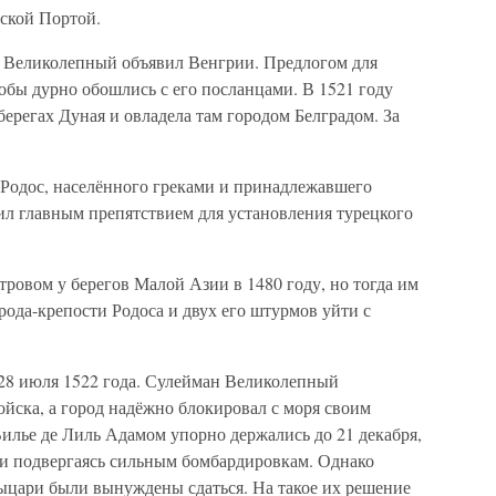
ской Портой.
I Великолепный объявил Венгрии. Предлогом для
якобы дурно обошлись с его посланцами. В 1521 году
берегах Дуная и овладела там городом Белградом. За
 Родос, населённого греками и принадлежавшего
ил главным препятствием для установления турецкого
тровом у берегов Малой Азии в 1480 году, но тогда им
рода-крепости Родоса и двух его штурмов уйти с
 28 июля 1522 года. Сулейман Великолепный
ойска, а город надёжно блокировал с моря своим
илье де Лиль Адамом упорно держались до 21 декабря,
и подвергаясь сильным бомбардировкам. Однако
рыцари были вынуждены сдаться. На такое их решение