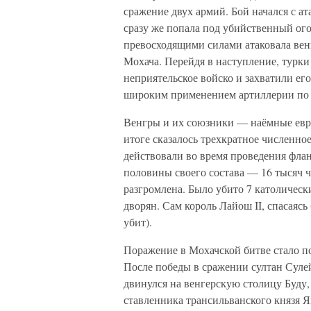
сражение двух армий. Бой начался с а
сразу же попала под убийственный ого
превосходящими силами атаковала ве
Мохача. Перейдя в наступление, турк
неприятельское войско и захватили ег
широким применением артиллерии по 
Венгры и их союзники — наёмные евро
итоге сказалось трехкратное численно
действовали во время проведения флан
половины своего состава — 16 тысяч 
разгромлена. Было убито 7 католическ
дворян. Сам король Лайош II, спасаясь
убит).
Поражение в Мохачской битве стало п
После победы в сражении султан Суле
двинулся на венгерскую столицу Буду, 
ставленника трансильванского князя Я