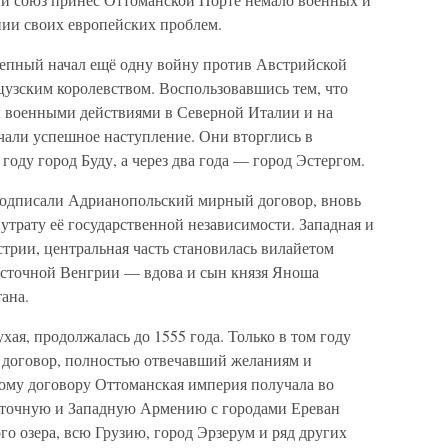
ии своих европейских проблем.
лепный начал ещё одну войну против Австрийской
нцузским королевством. Воспользовавшись тем, что
 военными действиями в Северной Италии и на
чали успешное наступление. Они вторглись в
году город Буду, а через два года — город Эстергом.
одписали Адрианопольский мирный договор, вновь
трату её государственной независимости. Западная и
стрии, центральная часть становилась вилайетом
осточной Венгрии — вдова и сын князя Яноша
ана.
ухая, продолжалась до 1555 года. Только в том году
договор, полностью отвечавший желаниям и
ому договору Оттоманская империя получала во
точную и Западную Армению с городами Ереван
го озера, всю Грузию, город Эрзерум и ряд других