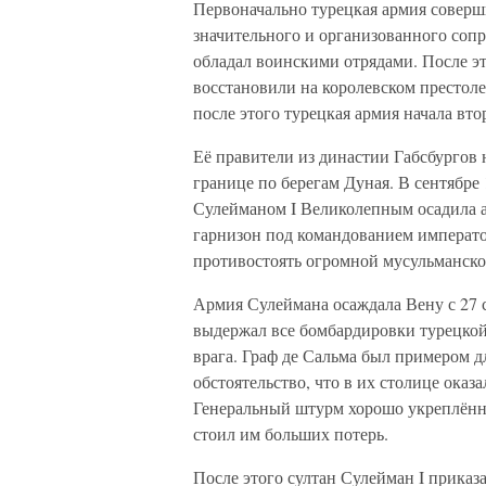
Первоначально турецкая армия соверши
значительного и организованного соп
обладал воинскими отрядами. После э
восстановили на королевском престоле
после этого турецкая армия начала вт
Её правители из династии Габсбургов 
границе по берегам Дуная. В сентябре 
Сулейманом I Великолепным осадила 
гарнизон под командованием императо
противостоять огромной мусульманско
Армия Сулеймана осаждала Вену с 27 с
выдержал все бомбардировки турецкой
врага. Граф де Сальма был примером 
обстоятельство, что в их столице ока
Генеральный штурм хорошо укреплённо
стоил им больших потерь.
После этого султан Сулейман I приказ