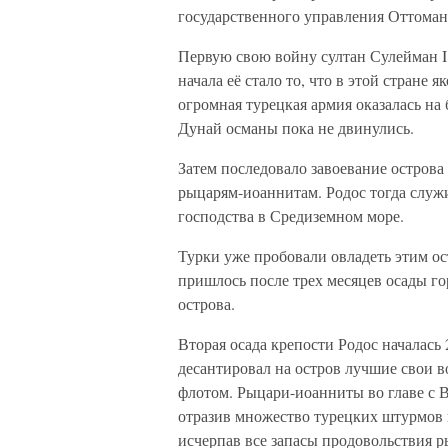
государственного управления Оттоман
Первую свою войну султан Сулейман 
начала её стало то, что в этой стране 
огромная турецкая армия оказалась на 
Дунай османы пока не двинулись.
Затем последовало завоевание острова
рыцарям-иоаннитам. Родос тогда служ
господства в Средиземном море.
Турки уже пробовали овладеть этим ос
пришлось после трех месяцев осады го
острова.
Вторая осада крепости Родос началась
десантировал на остров лучшие свои в
флотом. Рыцари-иоанниты во главе с В
отразив множество турецких штурмов 
исчерпав все запасы продовольствия 