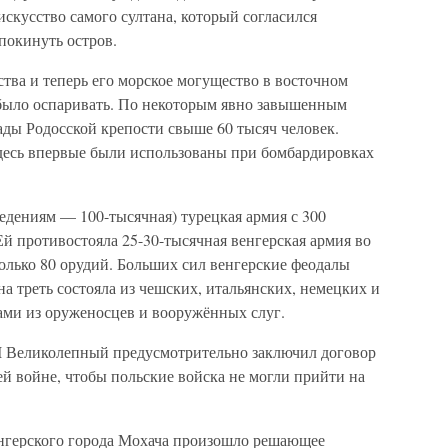
скусство самого султана, который согласился
покинуть остров.
ства и теперь его морское могущество в восточном
было оспаривать. По некоторым явно завышенным
ады Родосской крепости свыше 60 тысяч человек.
здесь впервые были использованы при бомбардировках
ведениям — 100-тысячная) турецкая армия с 300
й противостояла 25-30-тысячная венгерская армия во
только 80 орудий. Больших сил венгерские феодалы
на треть состояла из чешских, итальянских, немецких и
ами из оруженосцев и вооружённых слуг.
I Великолепный предусмотрительно заключил договор
ей войне, чтобы польские войска не могли прийти на
венгерского города Мохача произошло решающее