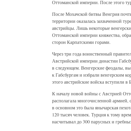
Оттоманской империи. После этого тур
После Мохачской битвы Венгрия почти 
территории оказалась захваченной тур
австрийцы. Лишь некоторые венгерски
Оттоманской империи княжества, обра
сторон Карпатскими горами.
Через три года воинственный правите
Австрийской империи династии Габсбу
в следующем. Венгерские феодалы, вы
к Габсбургам и избрали венгерским ко
этого австрийские войска вступили в Б
К началу новой войны с Австрией Отт
располагала многочисленной армией, с
в основном это была янычарская пехот
120 тысяч человек. Турция к тому вр
насчитывал до 300 парусных и гребных