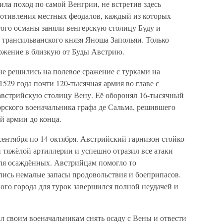
ла поход по самой Венгрии, не встретив здесь
ротивления местных феодалов, каждый из которых
того османы заняли венгерскую столицу Буду и
 трансильванского князя Яноша Запольяи. Только
оржение в близкую от Буды Австрию.
не решились на полевое сражение с турками на
1529 года почти 120-тысячная армия во главе с
австрийскую столицу Вену. Её оборонял 16-тысячный
рского военачальника графа де Сальма, решившего
й армии до конца.
ентября по 14 октября. Австрийский гарнизон стойко
 тяжёлой артиллерии и успешно отразил все атаки
для осаждённых. Австрийцам помогло то
зались немалые запасы продовольствия и боеприпасов.
го города для турок завершился полной неудачей и
ал своим военачальникам снять осаду с Вены и отвести