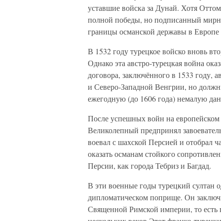
уставшие войска за Дунай. Хотя Оттом
полной победы, но подписанный мирны
границы османской державы в Европе р
В 1532 году турецкое войско вновь вт
Однако эта австро-турецкая война ок
договора, заключённого в 1533 году, 
и Северо-Западной Венгрии, но должн
ежегодную (до 1606 года) немалую дан
После успешных войн на европейском 
Великолепный предпринял завоеватель
воевал с шахской Персией и отобрал ч
оказать османам стойкого сопротивлен
Персии, как города Тебриз и Багдад.
В эти военные годы турецкий султан о
дипломатическом поприще. Он заключи
Священной Римской империи, то есть 
нескольких веков Этот франко-турецк