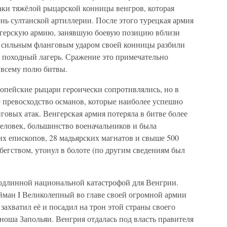
таки тяжёлой рыцарской конницы венгров, которая
нь султанской артиллерии. После этого турецкая армия
нгерскую армию, занявшую боевую позицию вблизи
и сильным фланговым ударом своей конницы разбили
о походный лагерь. Сражение это примечательно
всему полю битвы.
пейские рыцари героически сопротивлялись, но в
е превосходство османов, которые наиболее успешно
говых атак. Венгерская армия потеряла в битве более
человек, большинство военачальников и была
их епископов, 28 мадьярских магнатов и свыше 500
 бегством, утонул в болоте (по другим сведениям был
одлинной национальной катастрофой для Венгрии.
йман I Великолепный во главе своей огромной армии
захватил её и посадил на трон этой страны своего
ноша Запольяи. Венгрия отдалась под власть правителя