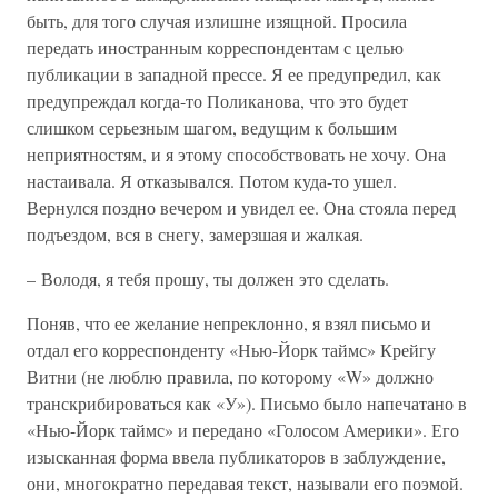
быть, для того случая излишне изящной. Просила
передать иностранным корреспондентам с целью
публикации в западной прессе. Я ее предупредил, как
предупреждал когда-то Поликанова, что это будет
слишком серьезным шагом, ведущим к большим
неприятностям, и я этому способствовать не хочу. Она
настаивала. Я отказывался. Потом куда-то ушел.
Вернулся поздно вечером и увидел ее. Она стояла перед
подъездом, вся в снегу, замерзшая и жалкая.
– Володя, я тебя прошу, ты должен это сделать.
Поняв, что ее желание непреклонно, я взял письмо и
отдал его корреспонденту «Нью-Йорк таймс» Крейгу
Витни (не люблю правила, по которому «W» должно
транскрибироваться как «У»). Письмо было напечатано в
«Нью-Йорк таймс» и передано «Голосом Америки». Его
изысканная форма ввела публикаторов в заблуждение,
они, многократно передавая текст, называли его поэмой.