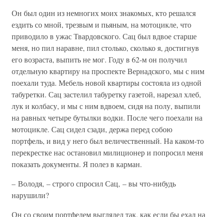
Он был один из немногих моих знакомых, кто решался
ездить со мной, трезвым и пьяным, на мотоцикле, что
приводило в ужас Твардовского. Сац был вдвое старше
меня, но пил наравне, пил столько, сколько я, достигнув
его возраста, выпить не мог. Году в 62-м он получил
отдельную квартиру на проспекте Вернадского, мы с ним
поехали туда. Мебель новой квартиры состояла из одной
табуретки. Сац застелил табуретку газетой, нарезал хлеб,
лук и колбасу, и мы с ним вдвоем, сидя на полу, выпили
на равных четыре бутылки водки. После чего поехали на
мотоцикле. Сац сидел сзади, держа перед собою
портфель, и вид у него был величественный. На каком-то
перекрестке нас остановил милиционер и попросил меня
показать документы. Я полез в карман.
– Володя, – строго спросил Сац, – вы что-нибудь
нарушили?
Он со своим портфелем выглядел так, как если бы ехал на