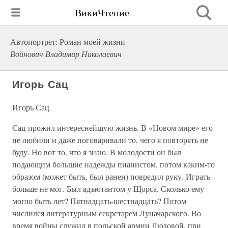
ВикиЧтение
Автопортрет: Роман моей жизни
Войнович Владимир Николаевич
Игорь Сац
Игорь Сац
Сац прожил интереснейшую жизнь. В «Новом мире» его
не любили и даже поговаривали то, чего я повторять не
буду. Но вот то, что я знаю. В молодости он был
подающим большие надежды пианистом, потом каким-то
образом (может быть, был ранен) повредил руку. Играть
больше не мог. Был адъютантом у Щорса. Сколько ему
могло быть лет? Пятнадцать-шестнадцать? Потом
числился литературным секретарем Луначарского. Во
время войны служил в польской армии Людовой, при