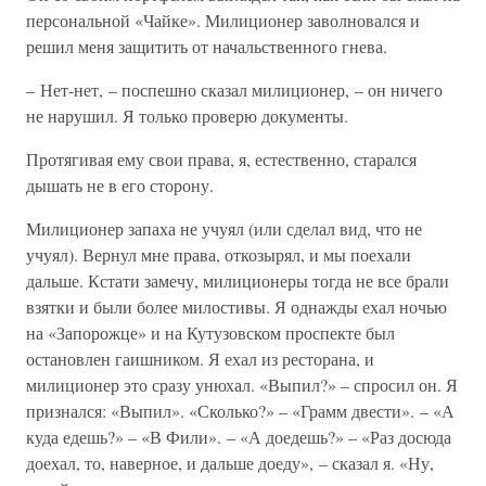
персональной «Чайке». Милиционер заволновался и
решил меня защитить от начальственного гнева.
– Нет-нет, – поспешно сказал милиционер, – он ничего
не нарушил. Я только проверю документы.
Протягивая ему свои права, я, естественно, старался
дышать не в его сторону.
Милиционер запаха не учуял (или сделал вид, что не
учуял). Вернул мне права, откозырял, и мы поехали
дальше. Кстати замечу, милиционеры тогда не все брали
взятки и были более милостивы. Я однажды ехал ночью
на «Запорожце» и на Кутузовском проспекте был
остановлен гаишником. Я ехал из ресторана, и
милиционер это сразу унюхал. «Выпил?» – спросил он. Я
признался: «Выпил». «Сколько?» – «Грамм двести». – «А
куда едешь?» – «В Фили». – «А доедешь?» – «Раз досюда
доехал, то, наверное, и дальше доеду», – сказал я. «Ну,