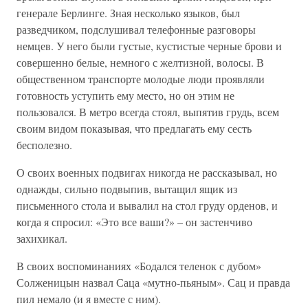
генерале Берлинге. Зная несколько языков, был
разведчиком, подслушивал телефонные разговоры
немцев. У него были густые, кустистые черные брови и
совершенно белые, немного с желтизной, волосы. В
общественном транспорте молодые люди проявляли
готовность уступить ему место, но он этим не
пользовался. В метро всегда стоял, выпятив грудь, всем
своим видом показывая, что предлагать ему сесть
бесполезно.
О своих военных подвигах никогда не рассказывал, но
однажды, сильно подвыпив, вытащил ящик из
письменного стола и вывалил на стол груду орденов, и
когда я спросил: «Это все ваши?» – он застенчиво
захихикал.
В своих воспоминаниях «Бодался теленок с дубом»
Солженицын назвал Саца «мутно-пьяным». Сац и правда
пил немало (и я вместе с ним).