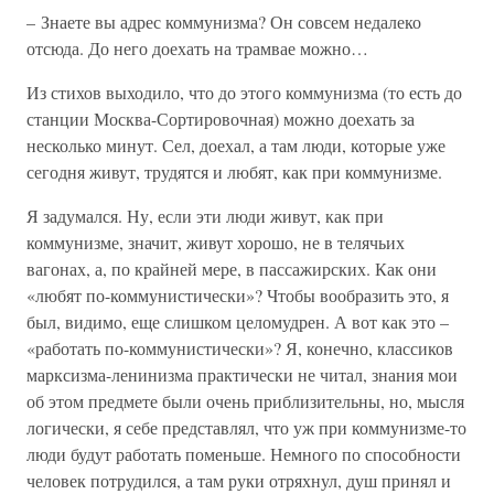
– Знаете вы адрес коммунизма? Он совсем недалеко
отсюда. До него доехать на трамвае можно…
Из стихов выходило, что до этого коммунизма (то есть до
станции Москва-Сортировочная) можно доехать за
несколько минут. Сел, доехал, а там люди, которые уже
сегодня живут, трудятся и любят, как при коммунизме.
Я задумался. Ну, если эти люди живут, как при
коммунизме, значит, живут хорошо, не в телячьих
вагонах, а, по крайней мере, в пассажирских. Как они
«любят по-коммунистически»? Чтобы вообразить это, я
был, видимо, еще слишком целомудрен. А вот как это –
«работать по-коммунистически»? Я, конечно, классиков
марксизма-ленинизма практически не читал, знания мои
об этом предмете были очень приблизительны, но, мысля
логически, я себе представлял, что уж при коммунизме-то
люди будут работать поменьше. Немного по способности
человек потрудился, а там руки отряхнул, душ принял и