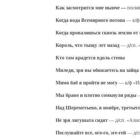
Как засмотрится мне нынче —
посвя
Когда вода Всемирного потопа
— к/ф 
Когда провалишься сквозь землю от
Король, что тыщу лет назад
— д/сп. 
Кто там крадется вдоль стены
Миледи, зря вы обижаетесь на зайца
Мимо баб я пройти не могу
— к/ф «Ив
Мы браво и плотно сомкнули ряды
—
Над Шереметьево, в ноябре, третьег
Не зря лягушата сидят
— д/сп. «Алис
Послушайте все, ого-го, эге-гей
— д/сп