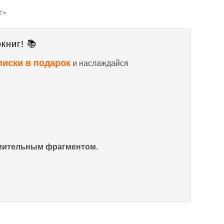
г»
книг! 📚
писки в подарок
и наслаждайся
омительным фрагментом.