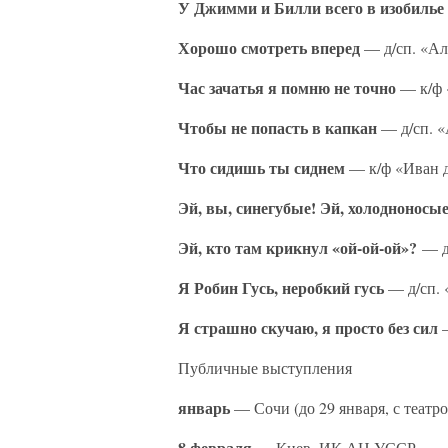
У Джимми и Билли всего в изобилье
Хорошо смотреть вперед
— д/сп. «Ал
Час зачатья я помню не точно
— к/ф 
Чтобы не попасть в капкан
— д/сп. «
Что сидишь ты сиднем
— к/ф «Иван 
Эй, вы, синегубые! Эй, холодноносые
Эй, кто там крикнул «ой-ой-ой»?
— д/
Я Робин Гусь, неробкий гусь
— д/сп. 
Я страшно скучаю, я просто без сил
Публичные выступления
январь
— Сочи (до 29 января, с театр
8 февраля
— Киев, ИК АН УССР