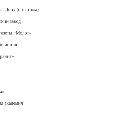
а-Дону (с театром)
ский завод
газеты «Молот»
мстанция
Гранит»
а»
я академия