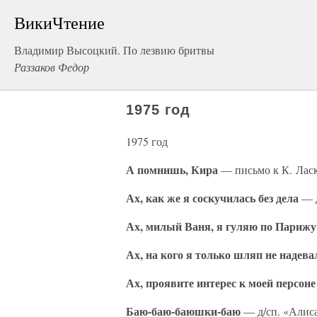
ВикиЧтение
Владимир Высоцкий. По лезвию бритвы
Раззаков Федор
1975 год
1975 год
А помнишь, Кира
— письмо к К. Лас
Ах, как же я соскучилась без дела
— д
Ах, милый Ваня, я гуляю по Парижу
Ах, на кого я только шляп не надева
Ах, проявите интерес к моей персон
Баю-баю-баюшки-баю
— д/сп. «Алиса