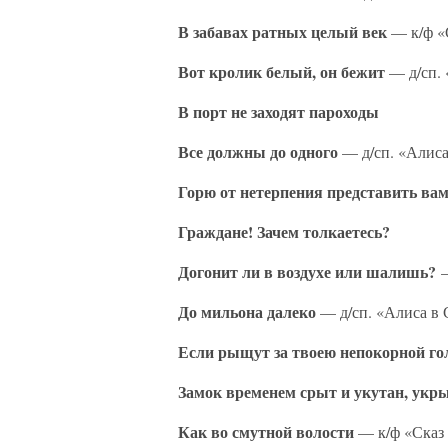
В забавах ратных целый век
— к/ф «
Вот кролик белый, он бежит
— д/сп. 
В порт не заходят пароходы
Все должны до одного
— д/сп. «Алиса
Горю от нетерпения представить ва
Граждане! Зачем толкаетесь?
Догонит ли в воздухе или шалишь?
—
До мильона далеко
— д/сп. «Алиса в 
Если рыщут за твоею непокорной го
Замок временем срыт и укутан, укр
Как во смутной волости
— к/ф «Сказ 