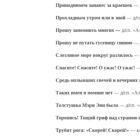
Приподнимем занавес за краешек
— д
Прохладным утром или в зной
— д/сп
Прошу запомнить многих —
д/сп. «А
Прошу не путать гусеницу синюю
— д
Слезливое море вокруг разлилось
— д
Спасите! Спасите! О ужас! О ужас!
— 
Средь оплывших свечей и вечерних
Таких имен в помине нет
— д/сп. «Ал
Толстушка Мэри Энн была
— д/сп. «
Торопись! Тощий гриф над страною
Трубят рога: «Скорей! Скорей!»
— к/