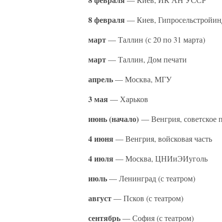
8 февраля
— Киев, Гипросельстройин
март
— Таллин (с 20 по 31 марта)
март
— Таллин, Дом печати
апрель
— Москва, МГУ
3 мая
— Харьков
июнь (начало)
— Венгрия, советское 
4 июня
— Венгрия, войсковая часть
4 июля
— Москва, ЦНИиЭИуголь
июль
— Ленинград (с театром)
август
— Псков (с театром)
сентябрь
— София (с театром)