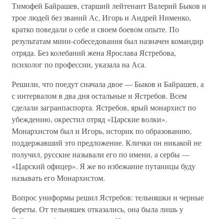
Тимофей Байрашев, старший лейтенант Валерий Быков и
трое людей без званий Ас, Игорь и Андрей Нименко,
кратко поведали о себе и своем боевом опыте. По
результатам мини-собеседования был назначен командир
отряда. Без колебаний жена Ярослава Ястребова,
психолог по профессии, указала на Аса.
Решили, что поедут сначала двое — Быков и Байрашев, а
с интервалом в два дня остальные и Ястребов. Всем
сделали загранпаспорта. Ястребов, ярый монархист по
убеждению, окрестил отряд «Царские волки».
Монархистом был и Игорь, историк по образованию,
поддержавший это предложение. Клички он никакой не
получил, русские называли его по имени, а сербы —
«Царский офицер». Я же во избежание путаницы буду
называть его Монархистом.
Вопрос униформы решил Ястребов: тельняшки и черные
береты. От тельняшек отказались, она была лишь у