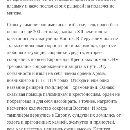
владыку и даже послал своих рыцарей на подавление
мятежа.
Силы у тамплиеров имелись в избытке, ведь орден был
основан еще 200 лет назад, когда в XII веке толпы
крестоносцев хлынули на Восток. В Иерусалим шли не
только воины-авантюристы, но и паломники, простые
любопытствующие, сборщики средств, которые
собирались по всей Европе для Крестовых походов. Им
требовались сопровождение и защита в пути. Эту
обязанность и взяли на себя члены ордена Храма,
возникшего в 1118–1119 годах. Отсюда и еще одно
название рыцарей-тамплиеров – храмовники. Однако,
оказывая помощь паломникам и крестоносцам, орден не
побрезговал и для себя насобирать, а точнее, награбить
несметное количество сокровищ Востока. И когда
тамплиеры вернулись в Европу, сундуки их ломились от
золота и драгоценных камней, жемчугов и пряностей,
кои, как известно, ценились очень высоко. Капитул