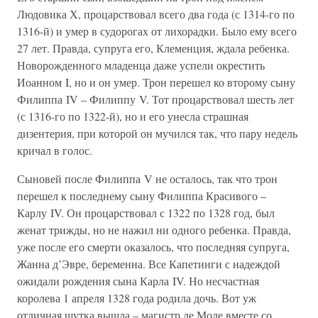
Людовика Х, процарствовал всего два года (с 1314-го по
1316-й) и умер в судорогах от лихорадки. Было ему всего
27 лет. Правда, супруга его, Клеменция, ждала ребенка.
Новорожденного младенца даже успели окрестить
Иоанном I, но и он умер. Трон перешел ко второму сыну
Филиппа IV – Филиппу V. Тот процарствовал шесть лет
(с 1316-го по 1322-й), но и его унесла страшная
дизентерия, при которой он мучился так, что пару недель
кричал в голос.
Сыновей после Филиппа V не осталось, так что трон
перешел к последнему сыну Филиппа Красивого –
Карлу IV. Он процарствовал с 1322 по 1328 год, был
женат трижды, но не нажил ни одного ребенка. Правда,
уже после его смерти оказалось, что последняя супруга,
Жанна д’Эвре, беременна. Все Капетинги с надеждой
ожидали рождения сына Карла IV. Но несчастная
королева 1 апреля 1328 года родила дочь. Вот уж
отличная шутка вышла – магистр де Моле вместе со