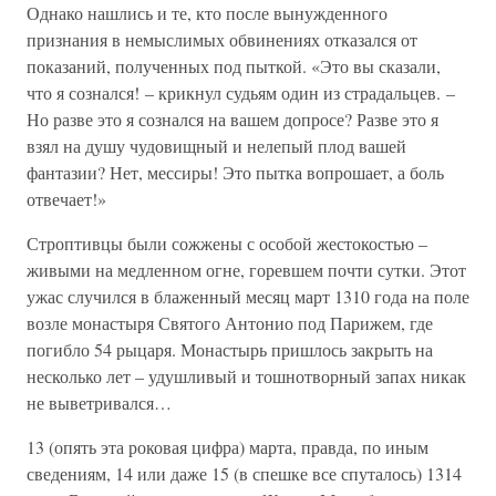
Однако нашлись и те, кто после вынужденного
признания в немыслимых обвинениях отказался от
показаний, полученных под пыткой. «Это вы сказали,
что я сознался! – крикнул судьям один из страдальцев. –
Но разве это я сознался на вашем допросе? Разве это я
взял на душу чудовищный и нелепый плод вашей
фантазии? Нет, мессиры! Это пытка вопрошает, а боль
отвечает!»
Строптивцы были сожжены с особой жестокостью –
живыми на медленном огне, горевшем почти сутки. Этот
ужас случился в блаженный месяц март 1310 года на поле
возле монастыря Святого Антонио под Парижем, где
погибло 54 рыцаря. Монастырь пришлось закрыть на
несколько лет – удушливый и тошнотворный запах никак
не выветривался…
13 (опять эта роковая цифра) марта, правда, по иным
сведениям, 14 или даже 15 (в спешке все спуталось) 1314