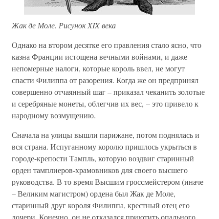
Жак де Моле. Рисунок XIX века
Однако на втором десятке его правления стало ясно, что
казна Франции истощена вечными войнами, и даже
непомерные налоги, которые король ввел, не могут
спасти Филиппа от разорения. Когда же он предпринял
совершенно отчаянный шаг – приказал чеканить золотые
и серебряные монеты, облегчив их вес, – это привело к
народному возмущению.
Сначала на улицы вышли парижане, потом поднялась и
вся страна. Испуганному королю пришлось укрыться в
городе-крепости Тампль, которую воздвиг старинный
орден тамплиеров-храмовников для своего высшего
руководства. В то время Высшим гроссмейстером (иначе
– Великим магистром) ордена был Жак де Моле,
старинный друг короля Филиппа, крестный отец его
дочери. Конечно, он не отказался приютить опального