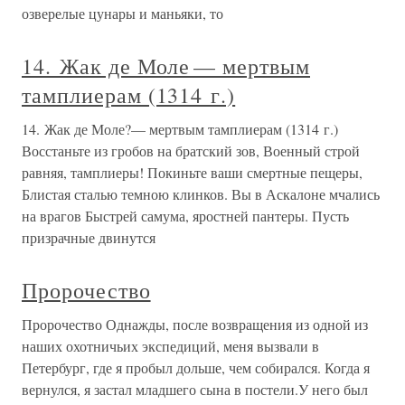
озвере­лые цунары и маньяки, то
14. Жак де Моле — мертвым
тамплиерам (1314 г.)
14. Жак де Моле?— мертвым тамплиерам (1314 г.)
Восстаньте из гробов на братский зов, Военный строй
равняя, тамплиеры! Покиньте ваши смертные пещеры,
Блистая сталью темною клинков. Вы в Аскалоне мчались
на врагов Быстрей самума, яростней пантеры. Пусть
призрачные двинутся
Пророчество
Пророчество Однажды, после возвращения из одной из
наших охотничьих экспедиций, меня вызвали в
Петербург, где я пробыл дольше, чем собирался. Когда я
вернулся, я застал младшего сына в постели.У него был