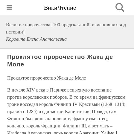
ВикиЧтение
Великие пророчества [100 предсказаний, изменивших ход
истории]
Коровина Елена Анатольевна
Проклятое пророчество Жака де
Моле
Проклятое пророчество Жака де Моле
В начале XIV века в Париже вспыхнуло восстание
против королевских поборов. В то время на французском
троне восседал король Филипп IV Красивый (1268–1314;
правил с 1285) из династии Капетингов. Правда, сам
Филипп был лишь наполовину французом: отец,
конечно, король Франции, Филипп III, а вот мать –
Изабелла Арагонская, дочь короля Арагонии Хайме I.