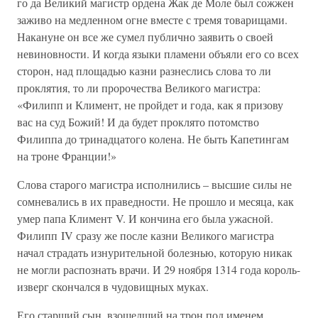
го да Великий магистр ордена Жак де Моле был сожжен
заживо на медленном огне вместе с тремя товарищами.
Накануне он все же сумел публично заявить о своей
невиновности. И когда языки пламени объяли его со всех
сторон, над площадью казни разнеслись слова то ли
проклятия, то ли пророчества Великого магистра:
«Филипп и Климент, не пройдет и года, как я призову
вас на суд Божий! И да будет проклято потомство
Филиппа до тринадцатого колена. Не быть Капетингам
на троне Франции!»
Слова старого магистра исполнились – высшие силы не
сомневались в их праведности. Не прошло и месяца, как
умер папа Климент V. И кончина его была ужасной.
Филипп IV сразу же после казни Великого магистра
начал страдать изнурительной болезнью, которую никак
не могли распознать врачи. И 29 ноября 1314 года король-
изверг скончался в чудовищных муках.
Его старший сын, взошедший на трон под именем