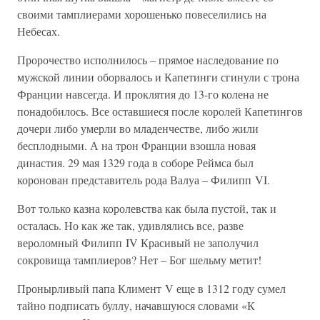
своими тамплиерами хорошенько повеселились на
Небесах.
Пророчество исполнилось – прямое наследование по
мужской линии оборвалось и Капетинги сгинули с трона
Франции навсегда. И проклятия до 13-го колена не
понадобилось. Все оставшиеся после королей Капетингов
дочери либо умерли во младенчестве, либо жили
бесплодными. А на трон Франции взошла новая
династия. 29 мая 1329 года в соборе Реймса был
коронован представитель рода Валуа – Филипп VI.
Вот только казна королевства как была пустой, так и
осталась. Но как же так, удивлялись все, разве
вероломный Филипп IV Красивый не заполучил
сокровища тамплиеров? Нет – Бог шельму метит!
Пронырливый папа Климент V еще в 1312 году сумел
тайно подписать буллу, начавшуюся словами «К