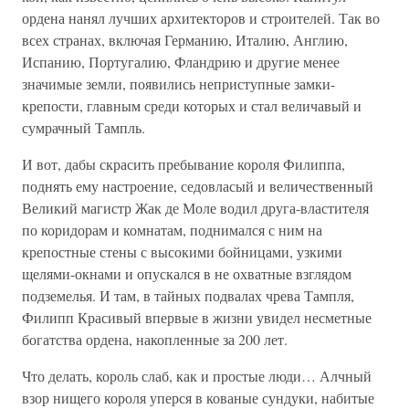
ордена нанял лучших архитекторов и строителей. Так во
всех странах, включая Германию, Италию, Англию,
Испанию, Португалию, Фландрию и другие менее
значимые земли, появились неприступные замки-
крепости, главным среди которых и стал величавый и
сумрачный Тампль.
И вот, дабы скрасить пребывание короля Филиппа,
поднять ему настроение, седовласый и величественный
Великий магистр Жак де Моле водил друга-властителя
по коридорам и комнатам, поднимался с ним на
крепостные стены с высокими бойницами, узкими
щелями-окнами и опускался в не охватные взглядом
подземелья. И там, в тайных подвалах чрева Тампля,
Филипп Красивый впервые в жизни увидел несметные
богатства ордена, накопленные за 200 лет.
Что делать, король слаб, как и простые люди… Алчный
взор нищего короля уперся в кованые сундуки, набитые