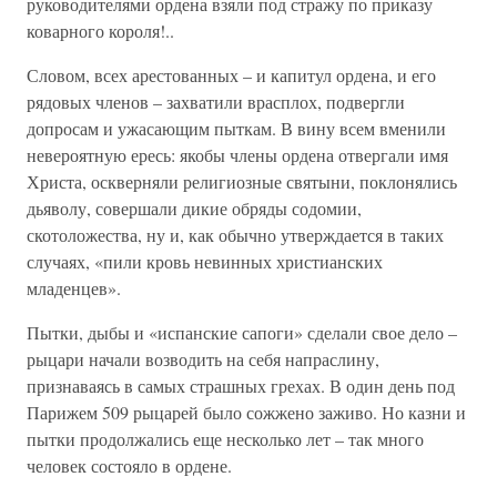
руководителями ордена взяли под стражу по приказу
коварного короля!..
Словом, всех арестованных – и капитул ордена, и его
рядовых членов – захватили врасплох, подвергли
допросам и ужасающим пыткам. В вину всем вменили
невероятную ересь: якобы члены ордена отвергали имя
Христа, оскверняли религиозные святыни, поклонялись
дьяволу, совершали дикие обряды содомии,
скотоложества, ну и, как обычно утверждается в таких
случаях, «пили кровь невинных христианских
младенцев».
Пытки, дыбы и «испанские сапоги» сделали свое дело –
рыцари начали возводить на себя напраслину,
признаваясь в самых страшных грехах. В один день под
Парижем 509 рыцарей было сожжено заживо. Но казни и
пытки продолжались еще несколько лет – так много
человек состояло в ордене.