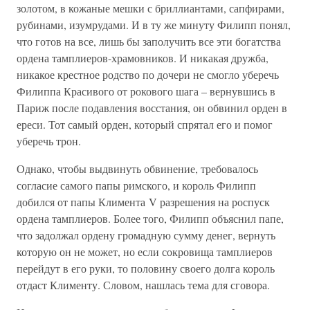
золотом, в кожаные мешки с бриллиантами, сапфирами,
рубинами, изумрудами. И в ту же минуту Филипп понял,
что готов на все, лишь бы заполучить все эти богатства
ордена тамплиеров-храмовников. И никакая дружба,
никакое крестное родство по дочери не смогло уберечь
Филиппа Красивого от рокового шага – вернувшись в
Париж после подавления восстания, он обвинил орден в
ереси. Тот самый орден, который спрятал его и помог
уберечь трон.
Однако, чтобы выдвинуть обвинение, требовалось
согласие самого папы римского, и король Филипп
добился от папы Климента V разрешения на роспуск
ордена тамплиеров. Более того, Филипп объяснил папе,
что задолжал ордену громадную сумму денег, вернуть
которую он не может, но если сокровища тамплиеров
перейдут в его руки, то половину своего долга король
отдаст Клименту. Словом, нашлась тема для сговора.