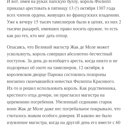
И вот, имея на руках папскую буллу, король Филипп
приказал арестовать в пятницу 13 (!) октября 1307 года
всех членов ордена, живущих во французских владениях.
Уже к вечеру 15 тысяч тамплиеров были в цепях, из них 2
тысячи рыцарей, имевших право носить оружие, то есть
как раз тех, кто мог дать отпор.
Опасаясь, что Великий магистр Жак де Моле может
ускользнуть, король совершил абсолютно бесчестный
поступок. За день до всеобщего ареста, когда никто и не
подозревал об охоте на тамплиеров, 12 октября, в
королевском дворце Парижа состоялись похороны
внезапно скончавшейся невестки Филиппа Красивого.
Их-то и решил использовать король. Как родственника,
крестного отца дочери, он пригласил магистра на
церемонию погребения. Убеленный сединами старик
воин Жак де Моле даже нес погребальное покрывало, что
считалось знаком особого доверия. И каково же было
изумление магистра, когда на другой день его вместе с 60